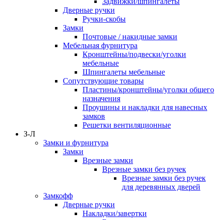
Задвижки/шпингалеты
Дверные ручки
Ручки-скобы
Замки
Почтовые / накидные замки
Мебельная фурнитура
Кронштейны/подвески/уголки
мебельные
Шпингалеты мебельные
Сопутствующие товары
Пластины/кронштейны/уголки общего
назначения
Проушины и накладки для навесных
замков
Решетки вентиляционные
З-Л
Замки и фурнитура
Замки
Врезные замки
Врезные замки без ручек
Врезные замки без ручек
для деревянных дверей
Замкофф
Дверные ручки
Накладки/завертки