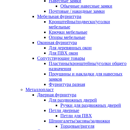
Навесные замки
Обычные навесные замки
Почтовые / накидные замки
Мебельная фурнитура
Кронштейны/подвески/уголки
мебельные
Крючки мебельные
Опоры мебельные
Оконная фурнитура
Для деревянных окон
Для ПВХ окон
Сопутствующие товары
Пластины/кронштейны/уголки общего
назначения
Проушины и накладки для навесных
замков
Фурнитура разная
Металлопласт
Дверная фурнитура
Для раздвижных дверей
Ручки для раздвижных дверей
Петли дверные
Петли для ПВХ
Шпингалеты/засовы/задвижки
Торцевые/ригеля