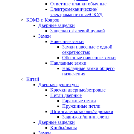
Ответные планки обычные
Электромеханические/
электромагнитные/СКУД
КЭМЗ г. Ковров
Дверные защелки
Защелки с фалевой ручкой
Замки
Навесные замки
Замки навесные с одной
секретностью
Обычные навесные замки
Накладные замки
Накладные замки общего
назначения
Китай
Дверная фурнитура
Крючки дверные/ветровые
Петли дверные
Гаражные петли
Пружинные петли
Шпингалеты/засовы/задвижки
Задвижки/шпингалеты
Дверные защелки
Кнобы/шары
Замки