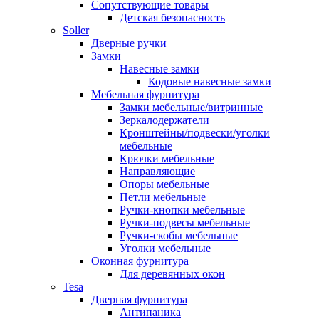
Сопутствующие товары
Детская безопасность
Soller
Дверные ручки
Замки
Навесные замки
Кодовые навесные замки
Мебельная фурнитура
Замки мебельные/витринные
Зеркалодержатели
Кронштейны/подвески/уголки
мебельные
Крючки мебельные
Направляющие
Опоры мебельные
Петли мебельные
Ручки-кнопки мебельные
Ручки-подвесы мебельные
Ручки-скобы мебельные
Уголки мебельные
Оконная фурнитура
Для деревянных окон
Tesa
Дверная фурнитура
Антипаника