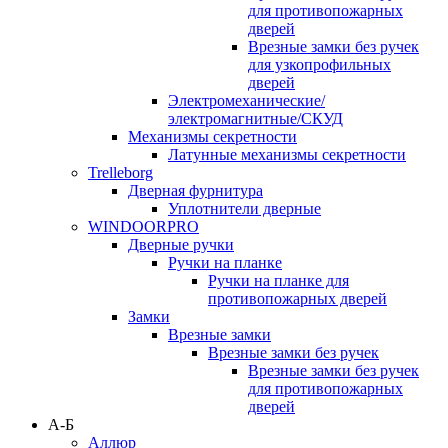
для противопожарных
дверей
Врезные замки без ручек
для узкопрофильных
дверей
Электромеханические/
электромагнитные/СКУД
Механизмы секретности
Латунные механизмы секретности
Trelleborg
Дверная фурнитура
Уплотнители дверные
WINDOORPRO
Дверные ручки
Ручки на планке
Ручки на планке для
противопожарных дверей
Замки
Врезные замки
Врезные замки без ручек
Врезные замки без ручек
для противопожарных
дверей
А-Б
Аллюр