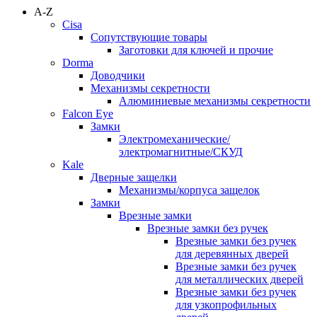
A-Z
Cisa
Сопутствующие товары
Заготовки для ключей и прочие
Dorma
Доводчики
Механизмы секретности
Алюминиевые механизмы секретности
Falcon Eye
Замки
Электромеханические/
электромагнитные/СКУД
Kale
Дверные защелки
Механизмы/корпуса защелок
Замки
Врезные замки
Врезные замки без ручек
Врезные замки без ручек
для деревянных дверей
Врезные замки без ручек
для металлических дверей
Врезные замки без ручек
для узкопрофильных