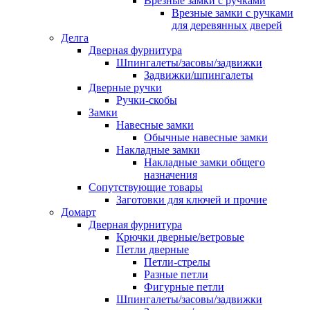
Врезные замки с ручками
Врезные замки с ручками
для деревянных дверей
Делга
Дверная фурнитура
Шпингалеты/засовы/задвижки
Задвижки/шпингалеты
Дверные ручки
Ручки-скобы
Замки
Навесные замки
Обычные навесные замки
Накладные замки
Накладные замки общего
назначения
Сопутствующие товары
Заготовки для ключей и прочие
Домарт
Дверная фурнитура
Крючки дверные/ветровые
Петли дверные
Петли-стрелы
Разные петли
Фигурные петли
Шпингалеты/засовы/задвижки