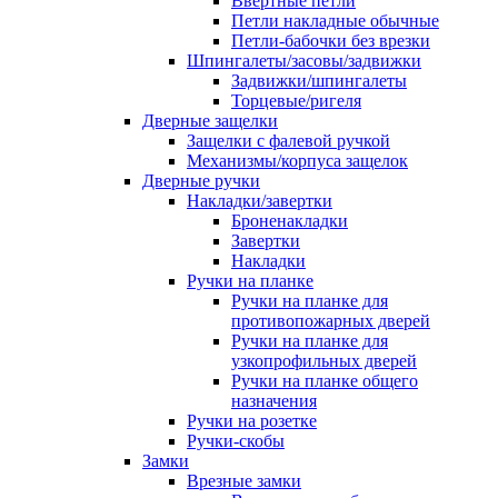
Ввертные петли
Петли накладные обычные
Петли-бабочки без врезки
Шпингалеты/засовы/задвижки
Задвижки/шпингалеты
Торцевые/ригеля
Дверные защелки
Защелки с фалевой ручкой
Механизмы/корпуса защелок
Дверные ручки
Накладки/завертки
Броненакладки
Завертки
Накладки
Ручки на планке
Ручки на планке для
противопожарных дверей
Ручки на планке для
узкопрофильных дверей
Ручки на планке общего
назначения
Ручки на розетке
Ручки-скобы
Замки
Врезные замки