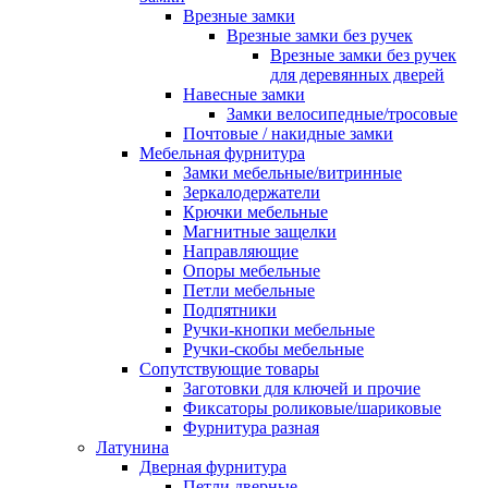
Врезные замки
Врезные замки без ручек
Врезные замки без ручек
для деревянных дверей
Навесные замки
Замки велосипедные/тросовые
Почтовые / накидные замки
Мебельная фурнитура
Замки мебельные/витринные
Зеркалодержатели
Крючки мебельные
Магнитные защелки
Направляющие
Опоры мебельные
Петли мебельные
Подпятники
Ручки-кнопки мебельные
Ручки-скобы мебельные
Сопутствующие товары
Заготовки для ключей и прочие
Фиксаторы роликовые/шариковые
Фурнитура разная
Латунина
Дверная фурнитура
Петли дверные