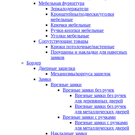
Мебельная фурнитура
Зеркалодержатели
Кронштейны/подвески/уголки
мебельные
Крючки мебельные
Ручки-кнопки мебельные
Уголки мебельные
Сопутствующие товары
Крюки потолочные/настенные
Проушины и накладки для навесных
замков
Бордер
Дверные защелки
Механизмы/корпуса защелок
Замки
Врезные замки
Врезные замки без ручек
Врезные замки без ручек
для деревянных дверей
Врезные замки без ручек
для металлических дверей
Врезные замки с ручками
Врезные замки с ручками
для металлических дверей
Накладные замки