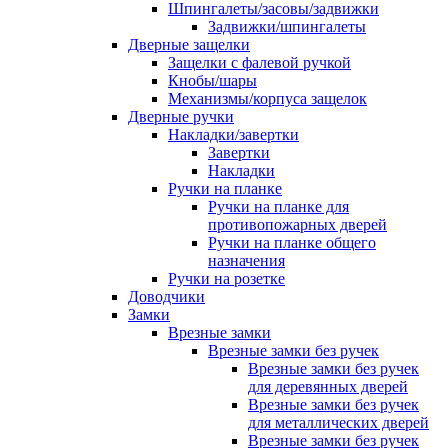
Шпингалеты/засовы/задвижки
Задвижки/шпингалеты
Дверные защелки
Защелки с фалевой ручкой
Кнобы/шары
Механизмы/корпуса защелок
Дверные ручки
Накладки/завертки
Завертки
Накладки
Ручки на планке
Ручки на планке для
противопожарных дверей
Ручки на планке общего
назначения
Ручки на розетке
Доводчики
Замки
Врезные замки
Врезные замки без ручек
Врезные замки без ручек
для деревянных дверей
Врезные замки без ручек
для металлических дверей
Врезные замки без ручек