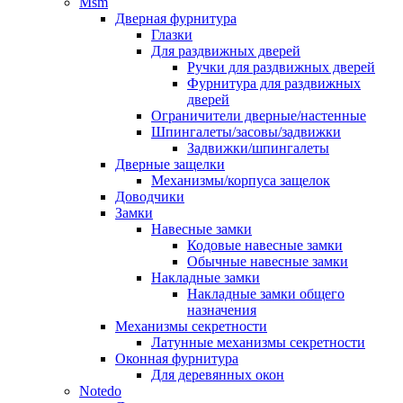
Msm
Дверная фурнитура
Глазки
Для раздвижных дверей
Ручки для раздвижных дверей
Фурнитура для раздвижных
дверей
Ограничители дверные/настенные
Шпингалеты/засовы/задвижки
Задвижки/шпингалеты
Дверные защелки
Механизмы/корпуса защелок
Доводчики
Замки
Навесные замки
Кодовые навесные замки
Обычные навесные замки
Накладные замки
Накладные замки общего
назначения
Механизмы секретности
Латунные механизмы секретности
Оконная фурнитура
Для деревянных окон
Notedo