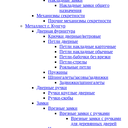
Накладные замки
Накладные замки общего
назначения
Механизмы секретности
Прочие механизмы секретности
Металлист г. Кунгур
Дверная фурнитура
Крючки дверные/ветровые
Петли дверные
Петли накладные карточные
Петли накладные обычные
Петли-бабочки без врезки
Петли-стрелы
Рояльные петли
Пружины
Шпингалеты/засовы/задвижки
Задвижки/шпингалеты
Дверные ручки
Ручки круглые дверные
Ручки-скобы
Замки
Врезные замки
Врезные замки с ручками
Врезные замки с ручками
для деревянных дверей