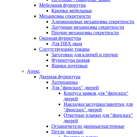
Мебельная фурнитура
Крючки мебельные
Механизмы секретности
Алюминиевые механизмы секретности
Латунные механизмы секретности
Прочие механизмы секретности
Оконная фурнитура
Для ПВХ окон
Сопутствующие товары
Заготовки для ключей и прочие
Фурнитура разная
Ящики почтовые
Апекс
Дверная фурнитура
Антипаника
Для "финских" дверей
Корпуса замков для "финских"
дверей
Накладки/заглушки/завертки для
"финских" дверей
Ответные планки для "финских"
дверей
Ограничители дверные/настенные
Петли дверные