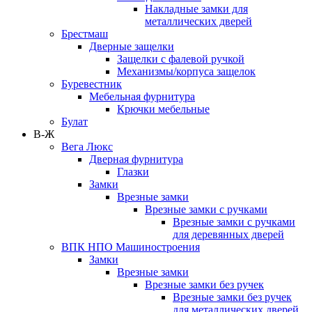
Накладные замки для
металлических дверей
Брестмаш
Дверные защелки
Защелки с фалевой ручкой
Механизмы/корпуса защелок
Буревестник
Мебельная фурнитура
Крючки мебельные
Булат
В-Ж
Вега Люкс
Дверная фурнитура
Глазки
Замки
Врезные замки
Врезные замки с ручками
Врезные замки с ручками
для деревянных дверей
ВПК НПО Машиностроения
Замки
Врезные замки
Врезные замки без ручек
Врезные замки без ручек
для металлических дверей