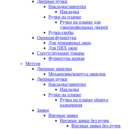
Дверные ручки
Накладки/завертки
Накладки
Ручки на планке
Ручки на планке для
узкопрофильных дверей
Ручки-скобы
Оконная фурнитура
Для деревянных окон
Для ПВХ окон
Сопутствующие товары
Фурнитура разная
Меттэм
Дверные защелки
Механизмы/корпуса защелок
Дверные ручки
Накладки/завертки
Накладки
Ручки на планке
Ручки на планке общего
назначения
Замки
Врезные замки
Врезные замки без ручек
Врезные замки без ручек