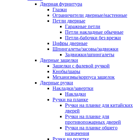
Дверная фурнитура
Глазки
Ограничители дверные/настенные
Петли дверные
Гаражные петли
Петли накладные обычные
Петли-бабочки без врезки
Цифры дверные
Шпингалеты/засовы/задвижки
Задвижки/шпингалеты
Дверные защелки
Защелки с фалевой ручкой
Кнобы/шары
Механизмы/корпуса защелок
Дверные ручки
Накладки/завертки
Накладки
Ручки на планке
Ручки на планке для китайских
дверей
Ручки на планке для
противопожарных дверей
Ручки на планке общего
назначения
Ручки на розетке