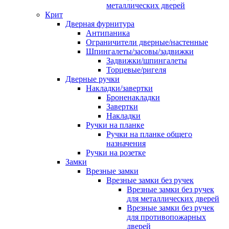
металлических дверей
Крит
Дверная фурнитура
Антипаника
Ограничители дверные/настенные
Шпингалеты/засовы/задвижки
Задвижки/шпингалеты
Торцевые/ригеля
Дверные ручки
Накладки/завертки
Броненакладки
Завертки
Накладки
Ручки на планке
Ручки на планке общего
назначения
Ручки на розетке
Замки
Врезные замки
Врезные замки без ручек
Врезные замки без ручек
для металлических дверей
Врезные замки без ручек
для противопожарных
дверей