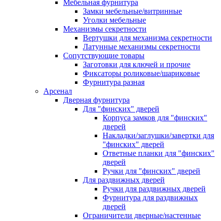
Мебельная фурнитура
Замки мебельные/витринные
Уголки мебельные
Механизмы секретности
Вертушки для механизма секретности
Латунные механизмы секретности
Сопутствующие товары
Заготовки для ключей и прочие
Фиксаторы роликовые/шариковые
Фурнитура разная
Арсенал
Дверная фурнитура
Для "финских" дверей
Корпуса замков для "финских"
дверей
Накладки/заглушки/завертки для
"финских" дверей
Ответные планки для "финских"
дверей
Ручки для "финских" дверей
Для раздвижных дверей
Ручки для раздвижных дверей
Фурнитура для раздвижных
дверей
Ограничители дверные/настенные