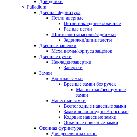
Доводчики
Palladium
Дверная фурнитура
Петли дверные
Петли накладные обычные
Разные петли
Шпингалеты/засовы/задвижки
Задвижки/шпингалеты
Дверные защелки
Механизмы/корпуса защелок
Дверные ручки
Накладки/завертки
Завертки
Замки
Врезные замки
Врезные замки без ручек
Магнитные/бесшумные
замки
Навесные замки
Всепогодные навесные замки
Замки велосипедные/тросовые
Кодовые навесные замки
Обычные навесные замки
Оконная фурнитура
Для деревянных окон