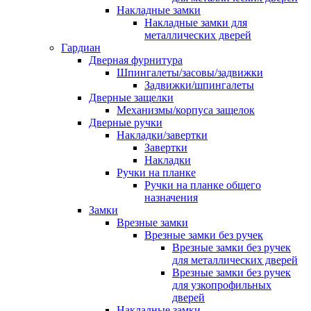
Накладные замки
Накладные замки для
металлических дверей
Гардиан
Дверная фурнитура
Шпингалеты/засовы/задвижки
Задвижки/шпингалеты
Дверные защелки
Механизмы/корпуса защелок
Дверные ручки
Накладки/завертки
Завертки
Накладки
Ручки на планке
Ручки на планке общего
назначения
Замки
Врезные замки
Врезные замки без ручек
Врезные замки без ручек
для металлических дверей
Врезные замки без ручек
для узкопрофильных
дверей
Накладные замки