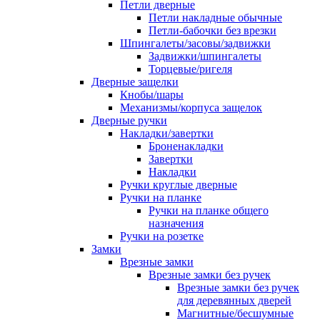
Петли дверные
Петли накладные обычные
Петли-бабочки без врезки
Шпингалеты/засовы/задвижки
Задвижки/шпингалеты
Торцевые/ригеля
Дверные защелки
Кнобы/шары
Механизмы/корпуса защелок
Дверные ручки
Накладки/завертки
Броненакладки
Завертки
Накладки
Ручки круглые дверные
Ручки на планке
Ручки на планке общего
назначения
Ручки на розетке
Замки
Врезные замки
Врезные замки без ручек
Врезные замки без ручек
для деревянных дверей
Магнитные/бесшумные