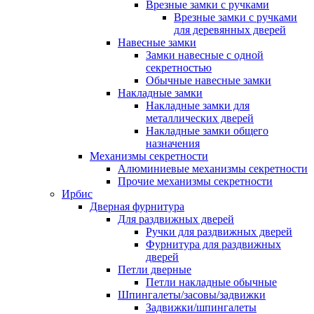
Врезные замки с ручками
Врезные замки с ручками
для деревянных дверей
Навесные замки
Замки навесные с одной
секретностью
Обычные навесные замки
Накладные замки
Накладные замки для
металлических дверей
Накладные замки общего
назначения
Механизмы секретности
Алюминиевые механизмы секретности
Прочие механизмы секретности
Ирбис
Дверная фурнитура
Для раздвижных дверей
Ручки для раздвижных дверей
Фурнитура для раздвижных
дверей
Петли дверные
Петли накладные обычные
Шпингалеты/засовы/задвижки
Задвижки/шпингалеты