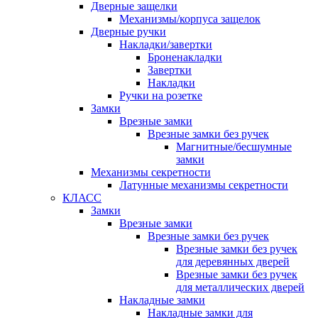
Дверные защелки
Механизмы/корпуса защелок
Дверные ручки
Накладки/завертки
Броненакладки
Завертки
Накладки
Ручки на розетке
Замки
Врезные замки
Врезные замки без ручек
Магнитные/бесшумные
замки
Механизмы секретности
Латунные механизмы секретности
КЛАСС
Замки
Врезные замки
Врезные замки без ручек
Врезные замки без ручек
для деревянных дверей
Врезные замки без ручек
для металлических дверей
Накладные замки
Накладные замки для