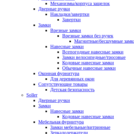
Механизмы/корпуса защелок
Дверные ручки
Накладки/завертки
Завертки
Замки
Врезные замки
Врезные замки без ручек
Магнитные/бесшумные замк
Навесные замки
Всепогодные навесные замки
Замки велосипедные/тросовые
Кодовые навесные замки
Обычные навесные замки
Оконная фурнитура
Для деревянных окон
Сопутствующие товары
Детская безопасность
Soller
Дверные ручки
Замки
Навесные замки
Кодовые навесные замки
Мебельная фурнитура
Замки мебельные/витринные
Зеркалодержатели