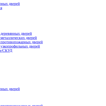
рных дверей
ия
я деревянных дверей
я металлических дверей
я противопожарных дверей
я узкопрофильных дверей
ые/СКУД
рных дверей
я противопожарных дверей