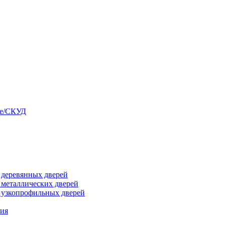
ые/СКУД
я деревянных дверей
я металлических дверей
я узкопрофильных дверей
ния