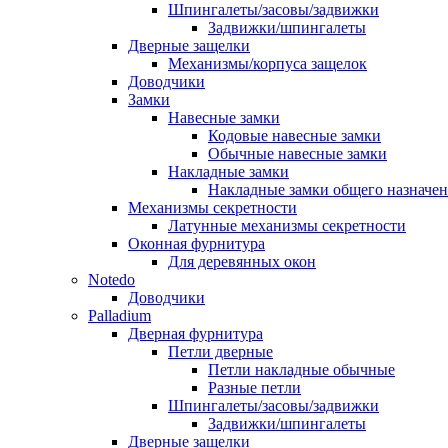
Шпингалеты/засовы/задвижки
Задвижки/шпингалеты
Дверные защелки
Механизмы/корпуса защелок
Доводчики
Замки
Навесные замки
Кодовые навесные замки
Обычные навесные замки
Накладные замки
Накладные замки общего назначе
Механизмы секретности
Латунные механизмы секретности
Оконная фурнитура
Для деревянных окон
Notedo
Доводчики
Palladium
Дверная фурнитура
Петли дверные
Петли накладные обычные
Разные петли
Шпингалеты/засовы/задвижки
Задвижки/шпингалеты
Дверные защелки