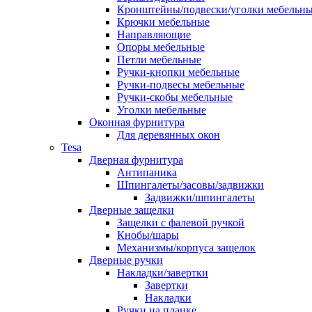
Кронштейны/подвески/уголки мебельн
Крючки мебельные
Направляющие
Опоры мебельные
Петли мебельные
Ручки-кнопки мебельные
Ручки-подвесы мебельные
Ручки-скобы мебельные
Уголки мебельные
Оконная фурнитура
Для деревянных окон
Tesa
Дверная фурнитура
Антипаника
Шпингалеты/засовы/задвижки
Задвижки/шпингалеты
Дверные защелки
Защелки с фалевой ручкой
Кнобы/шары
Механизмы/корпуса защелок
Дверные ручки
Накладки/завертки
Завертки
Накладки
Ручки на планке