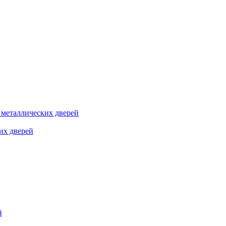
я металлических дверей
их дверей
й