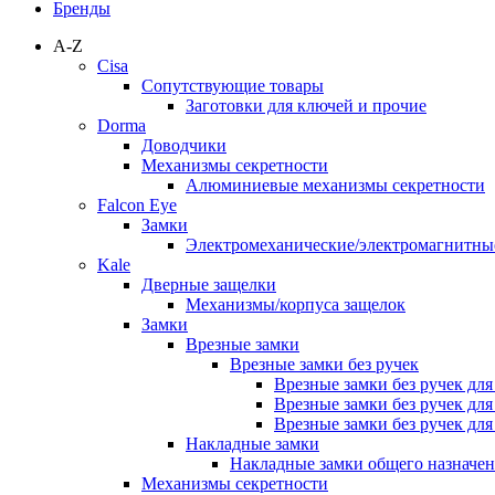
Бренды
A-Z
Cisa
Сопутствующие товары
Заготовки для ключей и прочие
Dorma
Доводчики
Механизмы секретности
Алюминиевые механизмы секретности
Falcon Eye
Замки
Электромеханические/электромагнитн
Kale
Дверные защелки
Механизмы/корпуса защелок
Замки
Врезные замки
Врезные замки без ручек
Врезные замки без ручек дл
Врезные замки без ручек дл
Врезные замки без ручек дл
Накладные замки
Накладные замки общего назначе
Механизмы секретности