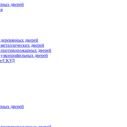
рных дверей
ия
я деревянных дверей
я металлических дверей
я противопожарных дверей
я узкопрофильных дверей
ые/СКУД
рных дверей
я противопожарных дверей