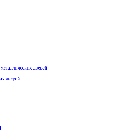
я металлических дверей
их дверей
й