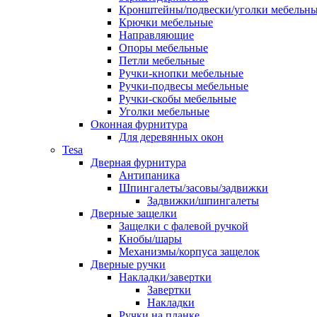
Кронштейны/подвески/уголки мебельн
Крючки мебельные
Направляющие
Опоры мебельные
Петли мебельные
Ручки-кнопки мебельные
Ручки-подвесы мебельные
Ручки-скобы мебельные
Уголки мебельные
Оконная фурнитура
Для деревянных окон
Tesa
Дверная фурнитура
Антипаника
Шпингалеты/засовы/задвижки
Задвижки/шпингалеты
Дверные защелки
Защелки с фалевой ручкой
Кнобы/шары
Механизмы/корпуса защелок
Дверные ручки
Накладки/завертки
Завертки
Накладки
Ручки на планке