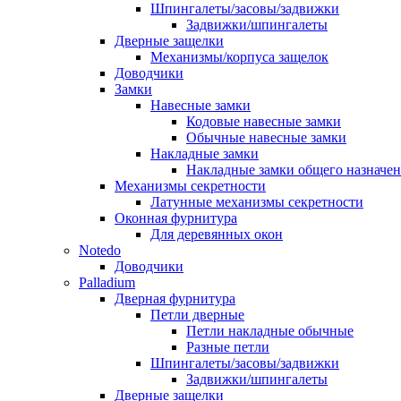
Шпингалеты/засовы/задвижки
Задвижки/шпингалеты
Дверные защелки
Механизмы/корпуса защелок
Доводчики
Замки
Навесные замки
Кодовые навесные замки
Обычные навесные замки
Накладные замки
Накладные замки общего назначе
Механизмы секретности
Латунные механизмы секретности
Оконная фурнитура
Для деревянных окон
Notedo
Доводчики
Palladium
Дверная фурнитура
Петли дверные
Петли накладные обычные
Разные петли
Шпингалеты/засовы/задвижки
Задвижки/шпингалеты
Дверные защелки