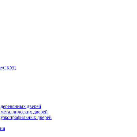
ые/СКУД
я деревянных дверей
я металлических дверей
я узкопрофильных дверей
ния