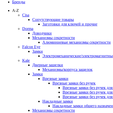
Бренды
A-Z
Cisa
Сопутствующие товары
Заготовки для ключей и прочие
Dorma
Доводчики
Механизмы секретности
Алюминиевые механизмы секретности
Falcon Eye
Замки
Электромеханические/электромагнитн
Kale
Дверные защелки
Механизмы/корпуса защелок
Замки
Врезные замки
Врезные замки без ручек
Врезные замки без ручек дл
Врезные замки без ручек дл
Врезные замки без ручек дл
Накладные замки
Накладные замки общего назначе
Механизмы секретности