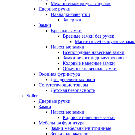
Механизмы/корпуса защелок
Дверные ручки
Накладки/завертки
Завертки
Замки
Врезные замки
Врезные замки без ручек
Магнитные/бесшумные замк
Навесные замки
Всепогодные навесные замки
Замки велосипедные/тросовые
Кодовые навесные замки
Обычные навесные замки
Оконная фурнитура
Для деревянных окон
Сопутствующие товары
Детская безопасность
Soller
Дверные ручки
Замки
Навесные замки
Кодовые навесные замки
Мебельная фурнитура
Замки мебельные/витринные
Зеркалодержатели