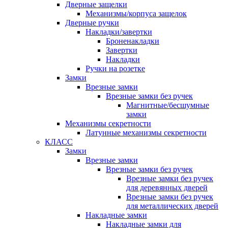
Дверные защелки
Механизмы/корпуса защелок
Дверные ручки
Накладки/завертки
Броненакладки
Завертки
Накладки
Ручки на розетке
Замки
Врезные замки
Врезные замки без ручек
Магнитные/бесшумные
замки
Механизмы секретности
Латунные механизмы секретности
КЛАСС
Замки
Врезные замки
Врезные замки без ручек
Врезные замки без ручек
для деревянных дверей
Врезные замки без ручек
для металлических дверей
Накладные замки
Накладные замки для