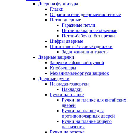
Дверная фурнитура
Глазки
Ограничители дверные/настенные
Петли дверные
Гаражные петли
Петли накладные обычные
Петли-бабочки без врезки
Цифры дверные
Шпингалеты/засовы/задвижки
Задвижки/шпингалеты
Дверные защелки
Защелки с фалевой ручкой
Кнобы/шары
Механизмы/корпуса защелок
Дверные ручки
Накладки/завертки
Накладки
Ручки на планке
Ручки на планке для китайских
дверей
Ручки на планке для
противопожарных дверей
Ручки на планке общего
назначения
Ручки на розетке