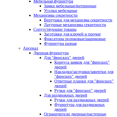
Мебельная фурнитура
Замки мебельные/витринные
Уголки мебельные
Механизмы секретности
Вертушки для механизма секретности
Латунные механизмы секретности
Сопутствующие товары
Заготовки для ключей и прочие
Фиксаторы роликовые/шариковые
Фурнитура разная
Арсенал
Дверная фурнитура
Для "финских" дверей
Корпуса замков для "финских"
дверей
Накладки/заглушки/завертки для
"финских" дверей
Ответные планки для "финских"
дверей
Ручки для "финских" дверей
Для раздвижных дверей
Ручки для раздвижных дверей
Фурнитура для раздвижных
дверей
Ограничители дверные/настенные