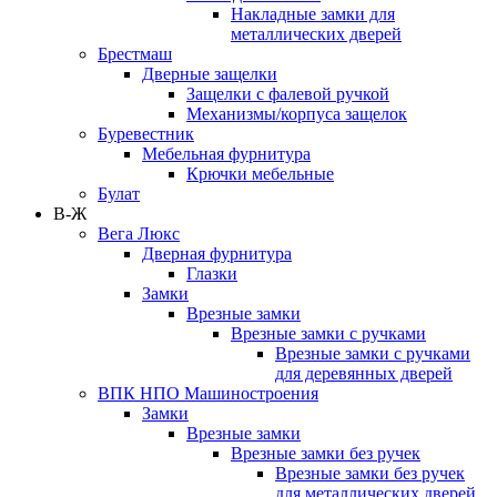
Накладные замки для
металлических дверей
Брестмаш
Дверные защелки
Защелки с фалевой ручкой
Механизмы/корпуса защелок
Буревестник
Мебельная фурнитура
Крючки мебельные
Булат
В-Ж
Вега Люкс
Дверная фурнитура
Глазки
Замки
Врезные замки
Врезные замки с ручками
Врезные замки с ручками
для деревянных дверей
ВПК НПО Машиностроения
Замки
Врезные замки
Врезные замки без ручек
Врезные замки без ручек
для металлических дверей