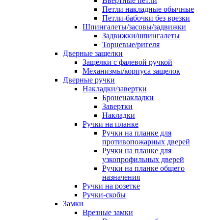
Ввертные петли
Петли накладные обычные
Петли-бабочки без врезки
Шпингалеты/засовы/задвижки
Задвижки/шпингалеты
Торцевые/ригеля
Дверные защелки
Защелки с фалевой ручкой
Механизмы/корпуса защелок
Дверные ручки
Накладки/завертки
Броненакладки
Завертки
Накладки
Ручки на планке
Ручки на планке для
противопожарных дверей
Ручки на планке для
узкопрофильных дверей
Ручки на планке общего
назначения
Ручки на розетке
Ручки-скобы
Замки
Врезные замки