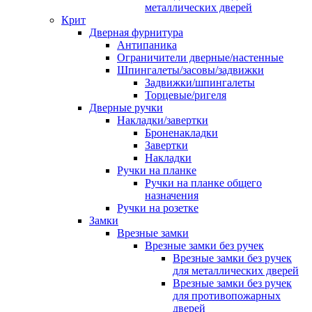
металлических дверей
Крит
Дверная фурнитура
Антипаника
Ограничители дверные/настенные
Шпингалеты/засовы/задвижки
Задвижки/шпингалеты
Торцевые/ригеля
Дверные ручки
Накладки/завертки
Броненакладки
Завертки
Накладки
Ручки на планке
Ручки на планке общего
назначения
Ручки на розетке
Замки
Врезные замки
Врезные замки без ручек
Врезные замки без ручек
для металлических дверей
Врезные замки без ручек
для противопожарных
дверей