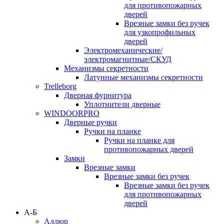
для противопожарных
дверей
Врезные замки без ручек
для узкопрофильных
дверей
Электромеханические/
электромагнитные/СКУД
Механизмы секретности
Латунные механизмы секретности
Trelleborg
Дверная фурнитура
Уплотнители дверные
WINDOORPRO
Дверные ручки
Ручки на планке
Ручки на планке для
противопожарных дверей
Замки
Врезные замки
Врезные замки без ручек
Врезные замки без ручек
для противопожарных
дверей
А-Б
Аллюр