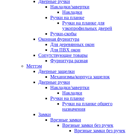
Дверные ручки
Накладки/завертки
Накладки
Ручки на планке
Ручки на планке для
узкопрофильных дверей
Ручки-скобы
Оконная фурнитура
Для деревянных окон
Для ПВХ окон
Сопутствующие товары
Фурнитура разная
Меттэм
Дверные защелки
Механизмы/корпуса защелок
Дверные ручки
Накладки/завертки
Накладки
Ручки на планке
Ручки на планке общего
назначения
Замки
Врезные замки
Врезные замки без ручек
Врезные замки без ручек