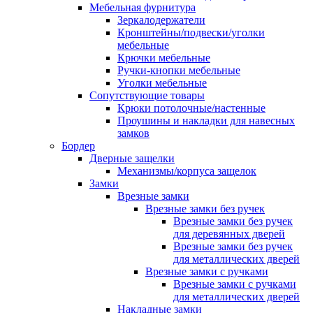
Мебельная фурнитура
Зеркалодержатели
Кронштейны/подвески/уголки
мебельные
Крючки мебельные
Ручки-кнопки мебельные
Уголки мебельные
Сопутствующие товары
Крюки потолочные/настенные
Проушины и накладки для навесных
замков
Бордер
Дверные защелки
Механизмы/корпуса защелок
Замки
Врезные замки
Врезные замки без ручек
Врезные замки без ручек
для деревянных дверей
Врезные замки без ручек
для металлических дверей
Врезные замки с ручками
Врезные замки с ручками
для металлических дверей
Накладные замки