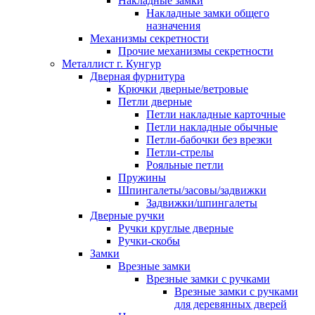
Накладные замки
Накладные замки общего
назначения
Механизмы секретности
Прочие механизмы секретности
Металлист г. Кунгур
Дверная фурнитура
Крючки дверные/ветровые
Петли дверные
Петли накладные карточные
Петли накладные обычные
Петли-бабочки без врезки
Петли-стрелы
Рояльные петли
Пружины
Шпингалеты/засовы/задвижки
Задвижки/шпингалеты
Дверные ручки
Ручки круглые дверные
Ручки-скобы
Замки
Врезные замки
Врезные замки с ручками
Врезные замки с ручками
для деревянных дверей