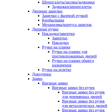
Шпингалеты/засовы/задвижки
Задвижки/шпингалеты
Дверные защелки
Защелки с фалевой ручкой
Кнобы/шары
Механизмы/корпуса защелок
Дверные ручки
Накладки/завертки
Завертки
Накладки
Ручки на планке
Ручки на планке для
противопожарных дверей
Ручки на планке общего
назначения
Ручки на розетке
Доводчики
Замки
Врезные замки
Врезные замки без ручек
Врезные замки без ручек
для деревянных дверей
Врезные замки без ручек
для металлических дверей
Врезные замки без ручек