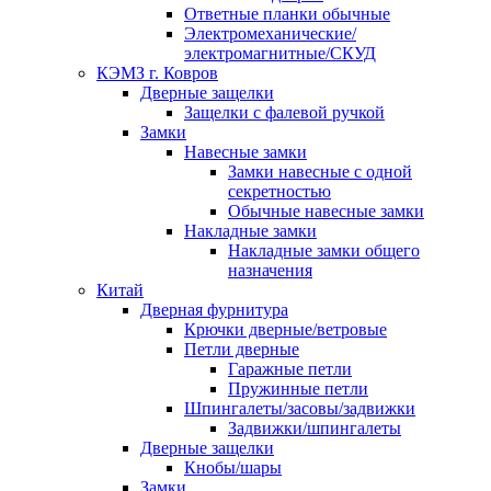
Ответные планки обычные
Электромеханические/
электромагнитные/СКУД
КЭМЗ г. Ковров
Дверные защелки
Защелки с фалевой ручкой
Замки
Навесные замки
Замки навесные с одной
секретностью
Обычные навесные замки
Накладные замки
Накладные замки общего
назначения
Китай
Дверная фурнитура
Крючки дверные/ветровые
Петли дверные
Гаражные петли
Пружинные петли
Шпингалеты/засовы/задвижки
Задвижки/шпингалеты
Дверные защелки
Кнобы/шары
Замки