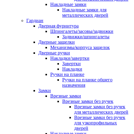
Накладные замки
Накладные замки для
металлических дверей
Гардиан
Дверная фурнитура
Шпингалеты/засовы/задвижки
Задвижки/шпингалеты
Дверные защелки
Механизмы/корпуса защелок
Дверные ручки
Накладки/завертки
Завертки
Накладки
Ручки на планке
Ручки на планке общего
назначения
Замки
Врезные замки
Врезные замки без ручек
Врезные замки без ручек
для металлических дверей
Врезные замки без ручек
для узкопрофильных
дверей
Накладные замки