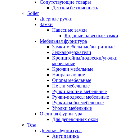
Сопутствующие товары
Детская безопасность
Soller
Дверные ручки
Замки
Навесные замки
Кодовые навесные замки
Мебельная фурнитура
Замки мебельные/витринные
Зеркалодержатели
Кронштейны/подвески/уголки
мебельные
Крючки мебельные
Направляющие
Опоры мебельные
Петли мебельные
Ручки-кнопки мебельные
Ручки-подвесы мебельные
Ручки-скобы мебельные
Уголки мебельные
Оконная фурнитура
Для деревянных окон
Tesa
Дверная фурнитура
Антипаника