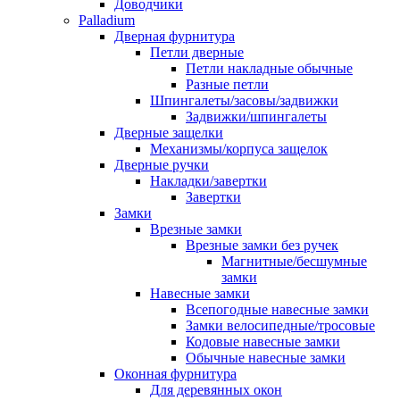
Доводчики
Palladium
Дверная фурнитура
Петли дверные
Петли накладные обычные
Разные петли
Шпингалеты/засовы/задвижки
Задвижки/шпингалеты
Дверные защелки
Механизмы/корпуса защелок
Дверные ручки
Накладки/завертки
Завертки
Замки
Врезные замки
Врезные замки без ручек
Магнитные/бесшумные
замки
Навесные замки
Всепогодные навесные замки
Замки велосипедные/тросовые
Кодовые навесные замки
Обычные навесные замки
Оконная фурнитура
Для деревянных окон