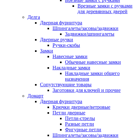
Врезные замки с ручками
Врезные замки с ручками
для деревянных дверей
Делга
Дверная фурнитура
Шпингалеты/засовы/задвижки
Задвижки/шпингалеты
Дверные ручки
Ручки-скобы
Замки
Навесные замки
Обычные навесные замки
Накладные замки
Накладные замки общего
назначения
Сопутствующие товары
Заготовки для ключей и прочие
Домарт
Дверная фурнитура
Крючки дверные/ветровые
Петли дверные
Петли-стрелы
Разные петли
Фигурные петли
Шпингалеты/засовы/задвижки