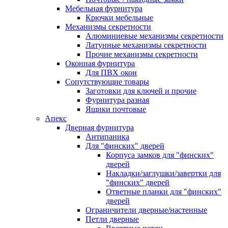
Мебельная фурнитура
Крючки мебельные
Механизмы секретности
Алюминиевые механизмы секретности
Латунные механизмы секретности
Прочие механизмы секретности
Оконная фурнитура
Для ПВХ окон
Сопутствующие товары
Заготовки для ключей и прочие
Фурнитура разная
Ящики почтовые
Апекс
Дверная фурнитура
Антипаника
Для "финских" дверей
Корпуса замков для "финских"
дверей
Накладки/заглушки/завертки для
"финских" дверей
Ответные планки для "финских"
дверей
Ограничители дверные/настенные
Петли дверные