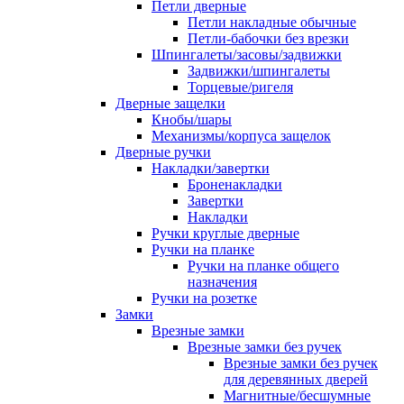
Петли дверные
Петли накладные обычные
Петли-бабочки без врезки
Шпингалеты/засовы/задвижки
Задвижки/шпингалеты
Торцевые/ригеля
Дверные защелки
Кнобы/шары
Механизмы/корпуса защелок
Дверные ручки
Накладки/завертки
Броненакладки
Завертки
Накладки
Ручки круглые дверные
Ручки на планке
Ручки на планке общего
назначения
Ручки на розетке
Замки
Врезные замки
Врезные замки без ручек
Врезные замки без ручек
для деревянных дверей
Магнитные/бесшумные