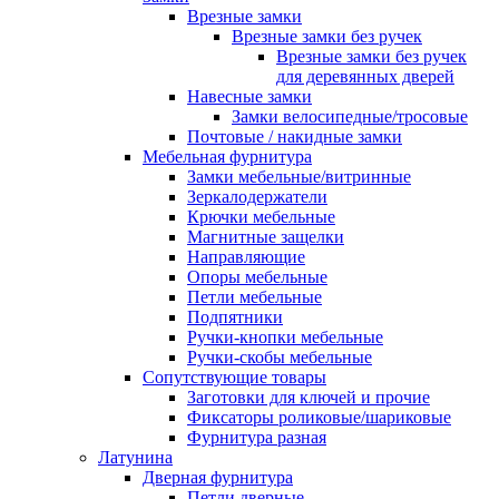
Врезные замки
Врезные замки без ручек
Врезные замки без ручек
для деревянных дверей
Навесные замки
Замки велосипедные/тросовые
Почтовые / накидные замки
Мебельная фурнитура
Замки мебельные/витринные
Зеркалодержатели
Крючки мебельные
Магнитные защелки
Направляющие
Опоры мебельные
Петли мебельные
Подпятники
Ручки-кнопки мебельные
Ручки-скобы мебельные
Сопутствующие товары
Заготовки для ключей и прочие
Фиксаторы роликовые/шариковые
Фурнитура разная
Латунина
Дверная фурнитура
Петли дверные