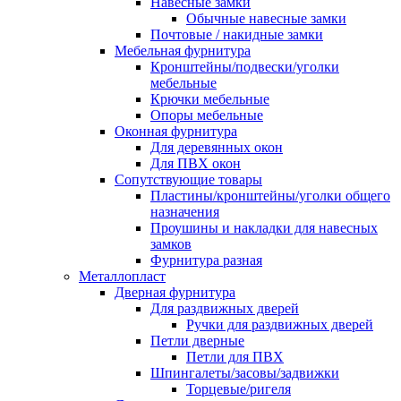
Навесные замки
Обычные навесные замки
Почтовые / накидные замки
Мебельная фурнитура
Кронштейны/подвески/уголки
мебельные
Крючки мебельные
Опоры мебельные
Оконная фурнитура
Для деревянных окон
Для ПВХ окон
Сопутствующие товары
Пластины/кронштейны/уголки общего
назначения
Проушины и накладки для навесных
замков
Фурнитура разная
Металлопласт
Дверная фурнитура
Для раздвижных дверей
Ручки для раздвижных дверей
Петли дверные
Петли для ПВХ
Шпингалеты/засовы/задвижки
Торцевые/ригеля