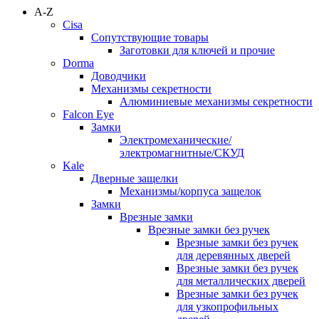
A-Z
Cisa
Сопутствующие товары
Заготовки для ключей и прочие
Dorma
Доводчики
Механизмы секретности
Алюминиевые механизмы секретности
Falcon Eye
Замки
Электромеханические/
электромагнитные/СКУД
Kale
Дверные защелки
Механизмы/корпуса защелок
Замки
Врезные замки
Врезные замки без ручек
Врезные замки без ручек
для деревянных дверей
Врезные замки без ручек
для металлических дверей
Врезные замки без ручек
для узкопрофильных