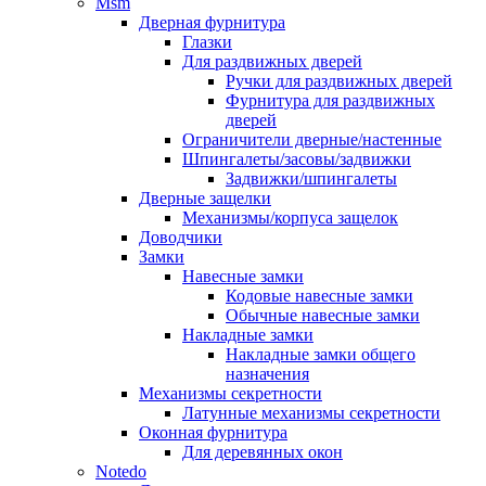
Msm
Дверная фурнитура
Глазки
Для раздвижных дверей
Ручки для раздвижных дверей
Фурнитура для раздвижных
дверей
Ограничители дверные/настенные
Шпингалеты/засовы/задвижки
Задвижки/шпингалеты
Дверные защелки
Механизмы/корпуса защелок
Доводчики
Замки
Навесные замки
Кодовые навесные замки
Обычные навесные замки
Накладные замки
Накладные замки общего
назначения
Механизмы секретности
Латунные механизмы секретности
Оконная фурнитура
Для деревянных окон
Notedo