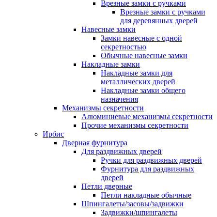
Врезные замки с ручками
Врезные замки с ручками
для деревянных дверей
Навесные замки
Замки навесные с одной
секретностью
Обычные навесные замки
Накладные замки
Накладные замки для
металлических дверей
Накладные замки общего
назначения
Механизмы секретности
Алюминиевые механизмы секретности
Прочие механизмы секретности
Ирбис
Дверная фурнитура
Для раздвижных дверей
Ручки для раздвижных дверей
Фурнитура для раздвижных
дверей
Петли дверные
Петли накладные обычные
Шпингалеты/засовы/задвижки
Задвижки/шпингалеты