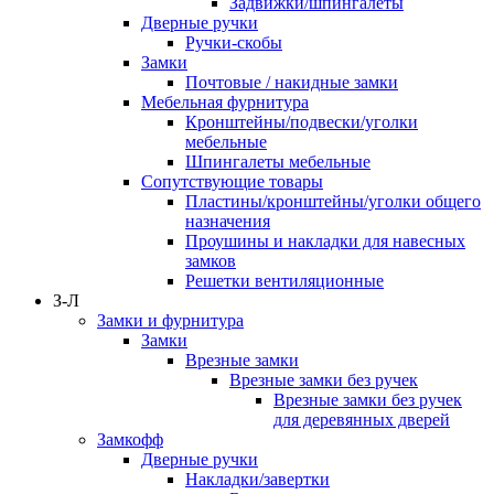
Задвижки/шпингалеты
Дверные ручки
Ручки-скобы
Замки
Почтовые / накидные замки
Мебельная фурнитура
Кронштейны/подвески/уголки
мебельные
Шпингалеты мебельные
Сопутствующие товары
Пластины/кронштейны/уголки общего
назначения
Проушины и накладки для навесных
замков
Решетки вентиляционные
З-Л
Замки и фурнитура
Замки
Врезные замки
Врезные замки без ручек
Врезные замки без ручек
для деревянных дверей
Замкофф
Дверные ручки
Накладки/завертки