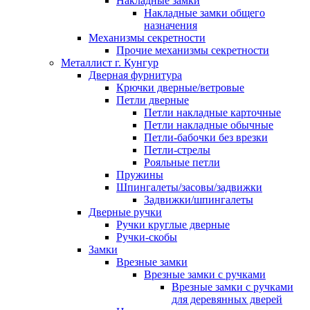
Накладные замки
Накладные замки общего
назначения
Механизмы секретности
Прочие механизмы секретности
Металлист г. Кунгур
Дверная фурнитура
Крючки дверные/ветровые
Петли дверные
Петли накладные карточные
Петли накладные обычные
Петли-бабочки без врезки
Петли-стрелы
Рояльные петли
Пружины
Шпингалеты/засовы/задвижки
Задвижки/шпингалеты
Дверные ручки
Ручки круглые дверные
Ручки-скобы
Замки
Врезные замки
Врезные замки с ручками
Врезные замки с ручками
для деревянных дверей