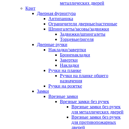
металлических дверей
Крит
Дверная фурнитура
Антипаника
Ограничители дверные/настенные
Шпингалеты/засовы/задвижки
Задвижки/шпингалеты
Торцевые/ригеля
Дверные ручки
Накладки/завертки
Броненакладки
Завертки
Накладки
Ручки на планке
Ручки на планке общего
назначения
Ручки на розетке
Замки
Врезные замки
Врезные замки без ручек
Врезные замки без ручек
для металлических дверей
Врезные замки без ручек
для противопожарных
дверей