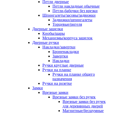
Петли дверные
Петли накладные обычные
Петли-бабочки без врезки
Шпингалеты/засовы/задвижки
Задвижки/шпингалеты
Торцевые/ригеля
Дверные защелки
Кнобы/шары
Механизмы/корпуса защелок
Дверные ручки
Накладки/завертки
Броненакладки
Завертки
Накладки
Ручки круглые дверные
Ручки на планке
Ручки на планке общего
назначения
Ручки на розетке
Замки
Врезные замки
Врезные замки без ручек
Врезные замки без ручек
для деревянных дверей
Магнитные/бесшумные