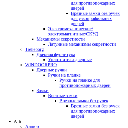
для противопожарных
дверей
Врезные замки без ручек
для узкопрофильных
дверей
Электромеханические/
электромагнитные/СКУД
Механизмы секретности
Латунные механизмы секретности
Trelleborg
Дверная фурнитура
Уплотнители дверные
WINDOORPRO
Дверные ручки
Ручки на планке
Ручки на планке для
противопожарных дверей
Замки
Врезные замки
Врезные замки без ручек
Врезные замки без ручек
для противопожарных
дверей
А-Б
Аллюр