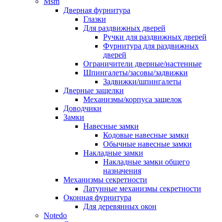
Msm
Дверная фурнитура
Глазки
Для раздвижных дверей
Ручки для раздвижных дверей
Фурнитура для раздвижных
дверей
Ограничители дверные/настенные
Шпингалеты/засовы/задвижки
Задвижки/шпингалеты
Дверные защелки
Механизмы/корпуса защелок
Доводчики
Замки
Навесные замки
Кодовые навесные замки
Обычные навесные замки
Накладные замки
Накладные замки общего
назначения
Механизмы секретности
Латунные механизмы секретности
Оконная фурнитура
Для деревянных окон
Notedo