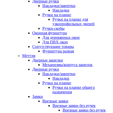
Дверные ручки
Накладки/завертки
Накладки
Ручки на планке
Ручки на планке для
узкопрофильных дверей
Ручки-скобы
Оконная фурнитура
Для деревянных окон
Для ПВХ окон
Сопутствующие товары
Фурнитура разная
Меттэм
Дверные защелки
Механизмы/корпуса защелок
Дверные ручки
Накладки/завертки
Накладки
Ручки на планке
Ручки на планке общего
назначения
Замки
Врезные замки
Врезные замки без ручек
Врезные замки без ручек