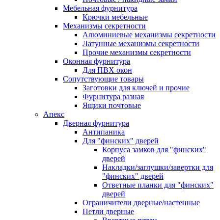
Мебельная фурнитура
Крючки мебельные
Механизмы секретности
Алюминиевые механизмы секретности
Латунные механизмы секретности
Прочие механизмы секретности
Оконная фурнитура
Для ПВХ окон
Сопутствующие товары
Заготовки для ключей и прочие
Фурнитура разная
Ящики почтовые
Апекс
Дверная фурнитура
Антипаника
Для "финских" дверей
Корпуса замков для "финских"
дверей
Накладки/заглушки/завертки для
"финских" дверей
Ответные планки для "финских"
дверей
Ограничители дверные/настенные
Петли дверные