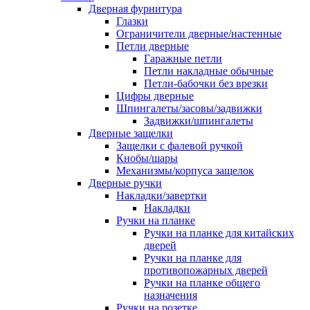
Дверная фурнитура
Глазки
Ограничители дверные/настенные
Петли дверные
Гаражные петли
Петли накладные обычные
Петли-бабочки без врезки
Цифры дверные
Шпингалеты/засовы/задвижки
Задвижки/шпингалеты
Дверные защелки
Защелки с фалевой ручкой
Кнобы/шары
Механизмы/корпуса защелок
Дверные ручки
Накладки/завертки
Накладки
Ручки на планке
Ручки на планке для китайских
дверей
Ручки на планке для
противопожарных дверей
Ручки на планке общего
назначения
Ручки на розетке