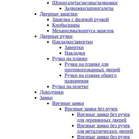
Шпингалеты/засовы/задвижки
Задвижки/шпингалеты
Дверные защелки
Защелки с фалевой ручкой
Кнобы/шары
Механизмы/корпуса защелок
Дверные ручки
Накладки/завертки
Завертки
Накладки
Ручки на планке
Ручки на планке для
противопожарных дверей
Ручки на планке общего
назначения
Ручки на розетке
Доводчики
Замки
Врезные замки
Врезные замки без ручек
Врезные замки без ручек
для деревянных дверей
Врезные замки без ручек
для металлических дверей
Врезные замки без ручек