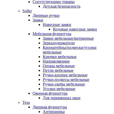
Сопутствующие товары
Детская безопасность
Soller
Дверные ручки
Замки
Навесные замки
Кодовые навесные замки
Мебельная фурнитура
Замки мебельные/витринные
Зеркалодержатели
Кронштейны/подвески/уголки
мебельные
Крючки мебельные
Направляющие
Опоры мебельные
Петли мебельные
Ручки-кнопки мебельные
Ручки-подвесы мебельные
Ручки-скобы мебельные
Уголки мебельные
Оконная фурнитура
Для деревянных окон
Tesa
Дверная фурнитура
Антипаника