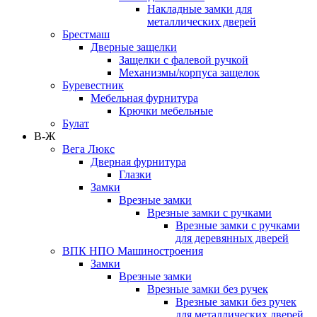
Накладные замки для
металлических дверей
Брестмаш
Дверные защелки
Защелки с фалевой ручкой
Механизмы/корпуса защелок
Буревестник
Мебельная фурнитура
Крючки мебельные
Булат
В-Ж
Вега Люкс
Дверная фурнитура
Глазки
Замки
Врезные замки
Врезные замки с ручками
Врезные замки с ручками
для деревянных дверей
ВПК НПО Машиностроения
Замки
Врезные замки
Врезные замки без ручек
Врезные замки без ручек
для металлических дверей