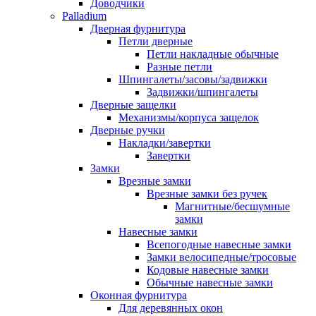
Доводчики
Palladium
Дверная фурнитура
Петли дверные
Петли накладные обычные
Разные петли
Шпингалеты/засовы/задвижки
Задвижки/шпингалеты
Дверные защелки
Механизмы/корпуса защелок
Дверные ручки
Накладки/завертки
Завертки
Замки
Врезные замки
Врезные замки без ручек
Магнитные/бесшумные
замки
Навесные замки
Всепогодные навесные замки
Замки велосипедные/тросовые
Кодовые навесные замки
Обычные навесные замки
Оконная фурнитура
Для деревянных окон