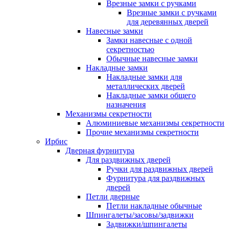
Врезные замки с ручками
Врезные замки с ручками
для деревянных дверей
Навесные замки
Замки навесные с одной
секретностью
Обычные навесные замки
Накладные замки
Накладные замки для
металлических дверей
Накладные замки общего
назначения
Механизмы секретности
Алюминиевые механизмы секретности
Прочие механизмы секретности
Ирбис
Дверная фурнитура
Для раздвижных дверей
Ручки для раздвижных дверей
Фурнитура для раздвижных
дверей
Петли дверные
Петли накладные обычные
Шпингалеты/засовы/задвижки
Задвижки/шпингалеты