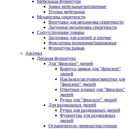
Мебельная фурнитура
Замки мебельные/витринные
Уголки мебельные
Механизмы секретности
Вертушки для механизма секретности
Латунные механизмы секретности
Сопутствующие товары
Заготовки для ключей и прочие
Фиксаторы роликовые/шариковые
Фурнитура разная
Арсенал
Дверная фурнитура
Для "финских" дверей
Корпуса замков для "финских"
дверей
Накладки/заглушки/завертки для
"финских" дверей
Ответные планки для "финских"
дверей
Ручки для "финских" дверей
Для раздвижных дверей
Ручки для раздвижных дверей
Фурнитура для раздвижных
дверей
Ограничители дверные/настенные