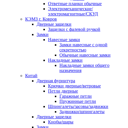
Ответные планки обычные
Электромеханические/
электромагнитные/СКУД
КЭМЗ г. Ковров
Дверные защелки
Защелки с фалевой ручкой
Замки
Навесные замки
Замки навесные с одной
секретностью
Обычные навесные замки
Накладные замки
Накладные замки общего
назначения
Китай
Дверная фурнитура
Крючки дверные/ветровые
Петли дверные
Гаражные петли
Пружинные петли
Шпингалеты/засовы/задвижки
Задвижки/шпингалеты
Дверные защелки
Кнобы/шары
Замки