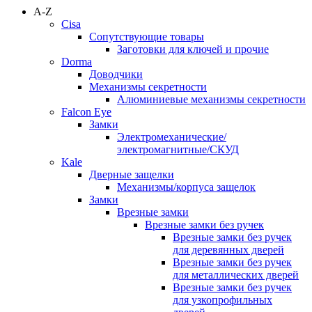
A-Z
Cisa
Сопутствующие товары
Заготовки для ключей и прочие
Dorma
Доводчики
Механизмы секретности
Алюминиевые механизмы секретности
Falcon Eye
Замки
Электромеханические/
электромагнитные/СКУД
Kale
Дверные защелки
Механизмы/корпуса защелок
Замки
Врезные замки
Врезные замки без ручек
Врезные замки без ручек
для деревянных дверей
Врезные замки без ручек
для металлических дверей
Врезные замки без ручек
для узкопрофильных