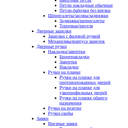
Ввертные петли
Петли накладные обычные
Петли-бабочки без врезки
Шпингалеты/засовы/задвижки
Задвижки/шпингалеты
Торцевые/ригеля
Дверные защелки
Защелки с фалевой ручкой
Механизмы/корпуса защелок
Дверные ручки
Накладки/завертки
Броненакладки
Завертки
Накладки
Ручки на планке
Ручки на планке для
противопожарных дверей
Ручки на планке для
узкопрофильных дверей
Ручки на планке общего
назначения
Ручки на розетке
Ручки-скобы
Замки
Врезные замки