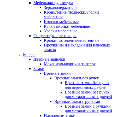
Мебельная фурнитура
Зеркалодержатели
Кронштейны/подвески/уголки
мебельные
Крючки мебельные
Ручки-кнопки мебельные
Уголки мебельные
Сопутствующие товары
Крюки потолочные/настенные
Проушины и накладки для навесных
замков
Бордер
Дверные защелки
Механизмы/корпуса защелок
Замки
Врезные замки
Врезные замки без ручек
Врезные замки без ручек
для деревянных дверей
Врезные замки без ручек
для металлических дверей
Врезные замки с ручками
Врезные замки с ручками
для металлических дверей
Накладные замки