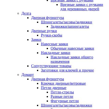
Врезные замки с ручками
Врезные замки с ручками
для деревянных дверей
Делга
Дверная фурнитура
Шпингалеты/засовы/задвижки
Задвижки/шпингалеты
Дверные ручки
Ручки-скобы
Замки
Навесные замки
Обычные навесные замки
Накладные замки
Накладные замки общего
назначения
Сопутствующие товары
Заготовки для ключей и прочие
Домарт
Дверная фурнитура
Крючки дверные/ветровые
Петли дверные
Петли-стрелы
Разные петли
Фигурные петли
Шпингалеты/засовы/задвижки