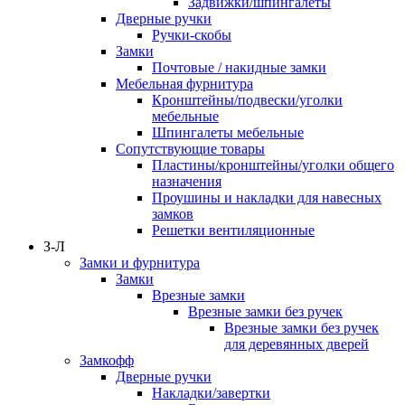
Задвижки/шпингалеты
Дверные ручки
Ручки-скобы
Замки
Почтовые / накидные замки
Мебельная фурнитура
Кронштейны/подвески/уголки
мебельные
Шпингалеты мебельные
Сопутствующие товары
Пластины/кронштейны/уголки общего
назначения
Проушины и накладки для навесных
замков
Решетки вентиляционные
З-Л
Замки и фурнитура
Замки
Врезные замки
Врезные замки без ручек
Врезные замки без ручек
для деревянных дверей
Замкофф
Дверные ручки
Накладки/завертки