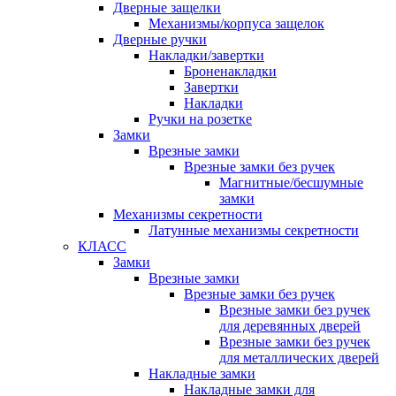
Дверные защелки
Механизмы/корпуса защелок
Дверные ручки
Накладки/завертки
Броненакладки
Завертки
Накладки
Ручки на розетке
Замки
Врезные замки
Врезные замки без ручек
Магнитные/бесшумные
замки
Механизмы секретности
Латунные механизмы секретности
КЛАСС
Замки
Врезные замки
Врезные замки без ручек
Врезные замки без ручек
для деревянных дверей
Врезные замки без ручек
для металлических дверей
Накладные замки
Накладные замки для