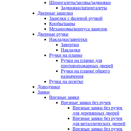
Шпингалеты/засовы/задвижки
Задвижки/шпингалеты
Дверные защелки
Защелки с фалевой ручкой
Кнобы/шары
Механизмы/корпуса защелок
Дверные ручки
Накладки/завертки
Завертки
Накладки
Ручки на планке
Ручки на планке для
противопожарных дверей
Ручки на планке общего
назначения
Ручки на розетке
Доводчики
Замки
Врезные замки
Врезные замки без ручек
Врезные замки без ручек
для деревянных дверей
Врезные замки без ручек
для металлических дверей
Врезные замки без ручек