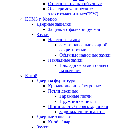
Ответные планки обычные
Электромеханические/
электромагнитные/СКУД
КЭМЗ г. Ковров
Дверные защелки
Защелки с фалевой ручкой
Замки
Навесные замки
Замки навесные с одной
секретностью
Обычные навесные замки
Накладные замки
Накладные замки общего
назначения
Китай
Дверная фурнитура
Крючки дверные/ветровые
Петли дверные
Гаражные петли
Пружинные петли
Шпингалеты/засовы/задвижки
Задвижки/шпингалеты
Дверные защелки
Кнобы/шары
Замки