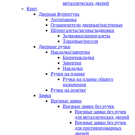
металлических дверей
Крит
Дверная фурнитура
Антипаника
Ограничители дверные/настенные
Шпингалеты/засовы/задвижки
Задвижки/шпингалеты
Торцевые/ригеля
Дверные ручки
Накладки/завертки
Броненакладки
Завертки
Накладки
Ручки на планке
Ручки на планке общего
назначения
Ручки на розетке
Замки
Врезные замки
Врезные замки без ручек
Врезные замки без ручек
для металлических дверей
Врезные замки без ручек
для противопожарных
дверей