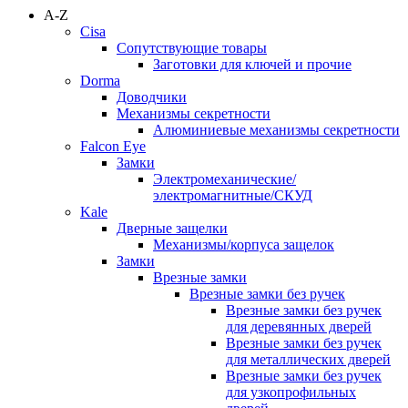
A-Z
Cisa
Сопутствующие товары
Заготовки для ключей и прочие
Dorma
Доводчики
Механизмы секретности
Алюминиевые механизмы секретности
Falcon Eye
Замки
Электромеханические/
электромагнитные/СКУД
Kale
Дверные защелки
Механизмы/корпуса защелок
Замки
Врезные замки
Врезные замки без ручек
Врезные замки без ручек
для деревянных дверей
Врезные замки без ручек
для металлических дверей
Врезные замки без ручек
для узкопрофильных