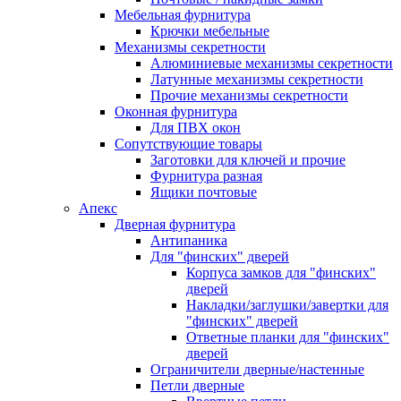
Мебельная фурнитура
Крючки мебельные
Механизмы секретности
Алюминиевые механизмы секретности
Латунные механизмы секретности
Прочие механизмы секретности
Оконная фурнитура
Для ПВХ окон
Сопутствующие товары
Заготовки для ключей и прочие
Фурнитура разная
Ящики почтовые
Апекс
Дверная фурнитура
Антипаника
Для "финских" дверей
Корпуса замков для "финских"
дверей
Накладки/заглушки/завертки для
"финских" дверей
Ответные планки для "финских"
дверей
Ограничители дверные/настенные
Петли дверные