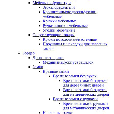
Мебельная фурнитура
Зеркалодержатели
Кронштейны/подвески/уголки
мебельные
Крючки мебельные
Ручки-кнопки мебельные
Уголки мебельные
Сопутствующие товары
Крюки потолочные/настенные
Проушины и накладки для навесных
замков
Бордер
Дверные защелки
Механизмы/корпуса защелок
Замки
Врезные замки
Врезные замки без ручек
Врезные замки без ручек
для деревянных дверей
Врезные замки без ручек
для металлических дверей
Врезные замки с ручками
Врезные замки с ручками
для металлических дверей
Накладные замки