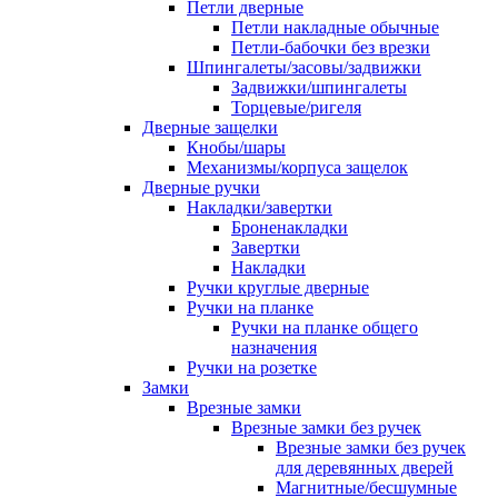
Петли дверные
Петли накладные обычные
Петли-бабочки без врезки
Шпингалеты/засовы/задвижки
Задвижки/шпингалеты
Торцевые/ригеля
Дверные защелки
Кнобы/шары
Механизмы/корпуса защелок
Дверные ручки
Накладки/завертки
Броненакладки
Завертки
Накладки
Ручки круглые дверные
Ручки на планке
Ручки на планке общего
назначения
Ручки на розетке
Замки
Врезные замки
Врезные замки без ручек
Врезные замки без ручек
для деревянных дверей
Магнитные/бесшумные