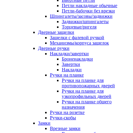
Ввертные петли
Петли накладные обычные
Петли-бабочки без врезки
Шпингалеты/засовы/задвижки
Задвижки/шпингалеты
Торцевые/ригеля
Дверные защелки
Защелки с фалевой ручкой
Механизмы/корпуса защелок
Дверные ручки
Накладки/завертки
Броненакладки
Завертки
Накладки
Ручки на планке
Ручки на планке для
противопожарных дверей
Ручки на планке для
узкопрофильных дверей
Ручки на планке общего
назначения
Ручки на розетке
Ручки-скобы
Замки
Врезные замки