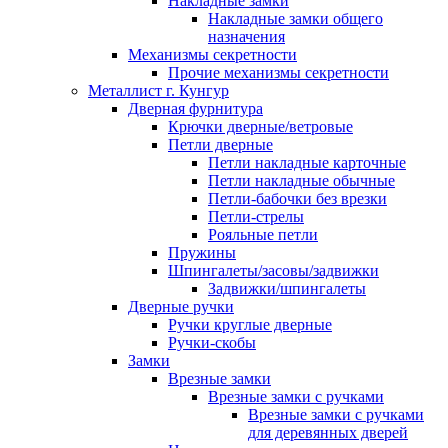
Накладные замки
Накладные замки общего
назначения
Механизмы секретности
Прочие механизмы секретности
Металлист г. Кунгур
Дверная фурнитура
Крючки дверные/ветровые
Петли дверные
Петли накладные карточные
Петли накладные обычные
Петли-бабочки без врезки
Петли-стрелы
Рояльные петли
Пружины
Шпингалеты/засовы/задвижки
Задвижки/шпингалеты
Дверные ручки
Ручки круглые дверные
Ручки-скобы
Замки
Врезные замки
Врезные замки с ручками
Врезные замки с ручками
для деревянных дверей