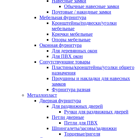
Навесные замки
Обычные навесные замки
Почтовые / накидные замки
Мебельная фурнитура
Кронштейны/подвески/уголки
мебельные
Крючки мебельные
Опоры мебельные
Оконная фурнитура
Для деревянных окон
Для ПВХ окон
Сопутствующие товары
Пластины/кронштейны/уголки общего
назначения
Проушины и накладки для навесных
замков
Фурнитура разная
Металлопласт
Дверная фурнитура
Для раздвижных дверей
Ручки для раздвижных дверей
Петли дверные
Петли для ПВХ
Шпингалеты/засовы/задвижки
Торцевые/ригеля