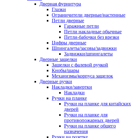
Дверная фурнитура
Глазки
Ограничители дверные/настенные
Петли дверные
Гаражные петли
Петли накладные обычные
Петли-бабочки без врезки
Цифры дверные
Шпингалеты/засовы/задвижки
Задвижки/шпингалеты
Дверные защелки
Защелки с фалевой ручкой
Кнобы/шары
Механизмы/корпуса защелок
Дверные ручки
Накладки/завертки
Накладки
Ручки на планке
Ручки на планке для китайских
дверей
Ручки на планке для
противопожарных дверей
Ручки на планке общего
назначения
Ручки на розетке