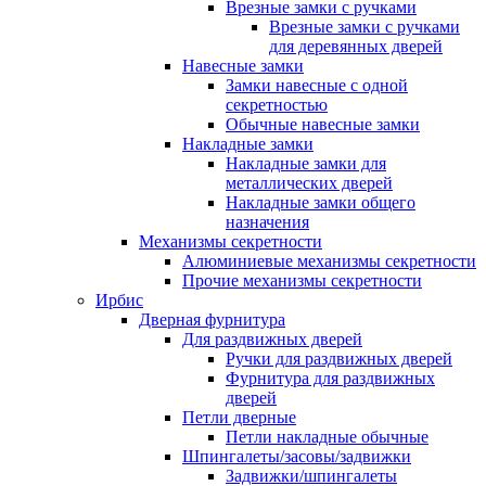
Врезные замки с ручками
Врезные замки с ручками
для деревянных дверей
Навесные замки
Замки навесные с одной
секретностью
Обычные навесные замки
Накладные замки
Накладные замки для
металлических дверей
Накладные замки общего
назначения
Механизмы секретности
Алюминиевые механизмы секретности
Прочие механизмы секретности
Ирбис
Дверная фурнитура
Для раздвижных дверей
Ручки для раздвижных дверей
Фурнитура для раздвижных
дверей
Петли дверные
Петли накладные обычные
Шпингалеты/засовы/задвижки
Задвижки/шпингалеты