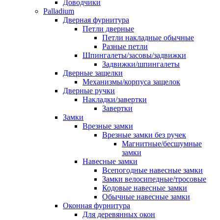
Доводчики
Palladium
Дверная фурнитура
Петли дверные
Петли накладные обычные
Разные петли
Шпингалеты/засовы/задвижки
Задвижки/шпингалеты
Дверные защелки
Механизмы/корпуса защелок
Дверные ручки
Накладки/завертки
Завертки
Замки
Врезные замки
Врезные замки без ручек
Магнитные/бесшумные
замки
Навесные замки
Всепогодные навесные замки
Замки велосипедные/тросовые
Кодовые навесные замки
Обычные навесные замки
Оконная фурнитура
Для деревянных окон