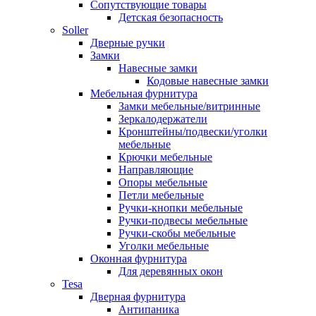
Сопутствующие товары
Детская безопасность
Soller
Дверные ручки
Замки
Навесные замки
Кодовые навесные замки
Мебельная фурнитура
Замки мебельные/витринные
Зеркалодержатели
Кронштейны/подвески/уголки
мебельные
Крючки мебельные
Направляющие
Опоры мебельные
Петли мебельные
Ручки-кнопки мебельные
Ручки-подвесы мебельные
Ручки-скобы мебельные
Уголки мебельные
Оконная фурнитура
Для деревянных окон
Tesa
Дверная фурнитура
Антипаника