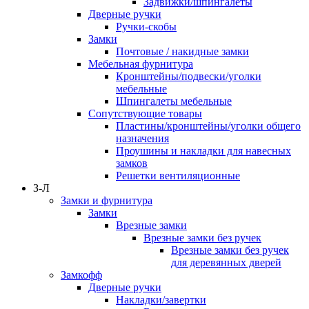
Задвижки/шпингалеты
Дверные ручки
Ручки-скобы
Замки
Почтовые / накидные замки
Мебельная фурнитура
Кронштейны/подвески/уголки
мебельные
Шпингалеты мебельные
Сопутствующие товары
Пластины/кронштейны/уголки общего
назначения
Проушины и накладки для навесных
замков
Решетки вентиляционные
З-Л
Замки и фурнитура
Замки
Врезные замки
Врезные замки без ручек
Врезные замки без ручек
для деревянных дверей
Замкофф
Дверные ручки
Накладки/завертки