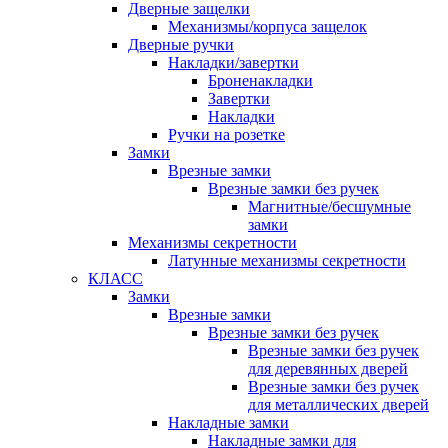
Дверные защелки
Механизмы/корпуса защелок
Дверные ручки
Накладки/завертки
Броненакладки
Завертки
Накладки
Ручки на розетке
Замки
Врезные замки
Врезные замки без ручек
Магнитные/бесшумные
замки
Механизмы секретности
Латунные механизмы секретности
КЛАСС
Замки
Врезные замки
Врезные замки без ручек
Врезные замки без ручек
для деревянных дверей
Врезные замки без ручек
для металлических дверей
Накладные замки
Накладные замки для