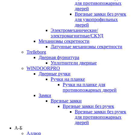
для противопожарных
дверей
Врезные замки без ручек
для узкопрофильных
дверей
Электромеханические/
электромагнитные/СКУД
Механизмы секретности
Латунные механизмы секретности
Trelleborg
Дверная фурнитура
Уплотнители дверные
WINDOORPRO
Дверные ручки
Ручки на планке
Ручки на планке для
противопожарных дверей
Замки
Врезные замки
Врезные замки без ручек
Врезные замки без ручек
для противопожарных
дверей
А-Б
Аллюр