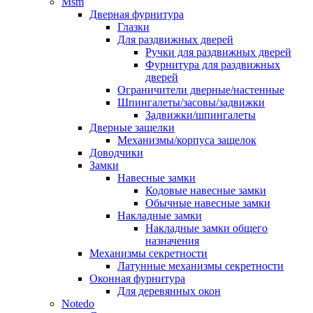
Msm
Дверная фурнитура
Глазки
Для раздвижных дверей
Ручки для раздвижных дверей
Фурнитура для раздвижных
дверей
Ограничители дверные/настенные
Шпингалеты/засовы/задвижки
Задвижки/шпингалеты
Дверные защелки
Механизмы/корпуса защелок
Доводчики
Замки
Навесные замки
Кодовые навесные замки
Обычные навесные замки
Накладные замки
Накладные замки общего
назначения
Механизмы секретности
Латунные механизмы секретности
Оконная фурнитура
Для деревянных окон
Notedo