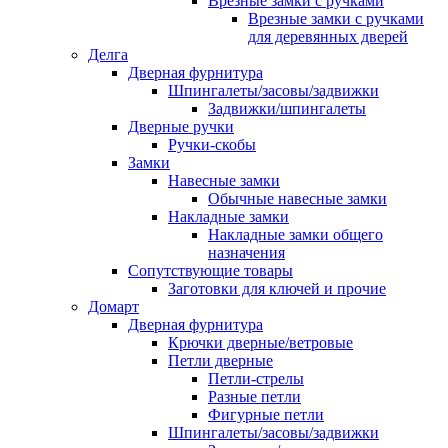
Врезные замки с ручками
Врезные замки с ручками
для деревянных дверей
Делга
Дверная фурнитура
Шпингалеты/засовы/задвижки
Задвижки/шпингалеты
Дверные ручки
Ручки-скобы
Замки
Навесные замки
Обычные навесные замки
Накладные замки
Накладные замки общего
назначения
Сопутствующие товары
Заготовки для ключей и прочие
Домарт
Дверная фурнитура
Крючки дверные/ветровые
Петли дверные
Петли-стрелы
Разные петли
Фигурные петли
Шпингалеты/засовы/задвижки