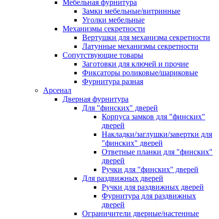
Мебельная фурнитура
Замки мебельные/витринные
Уголки мебельные
Механизмы секретности
Вертушки для механизма секретности
Латунные механизмы секретности
Сопутствующие товары
Заготовки для ключей и прочие
Фиксаторы роликовые/шариковые
Фурнитура разная
Арсенал
Дверная фурнитура
Для "финских" дверей
Корпуса замков для "финских"
дверей
Накладки/заглушки/завертки для
"финских" дверей
Ответные планки для "финских"
дверей
Ручки для "финских" дверей
Для раздвижных дверей
Ручки для раздвижных дверей
Фурнитура для раздвижных
дверей
Ограничители дверные/настенные