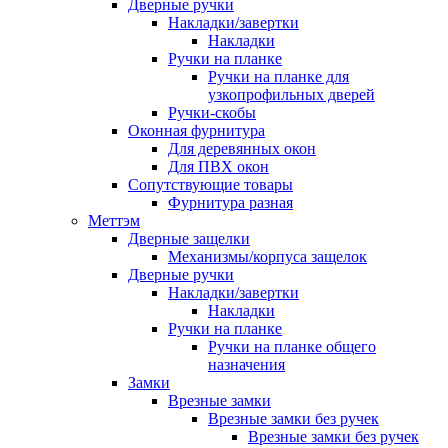
Дверные ручки
Накладки/завертки
Накладки
Ручки на планке
Ручки на планке для
узкопрофильных дверей
Ручки-скобы
Оконная фурнитура
Для деревянных окон
Для ПВХ окон
Сопутствующие товары
Фурнитура разная
Меттэм
Дверные защелки
Механизмы/корпуса защелок
Дверные ручки
Накладки/завертки
Накладки
Ручки на планке
Ручки на планке общего
назначения
Замки
Врезные замки
Врезные замки без ручек
Врезные замки без ручек