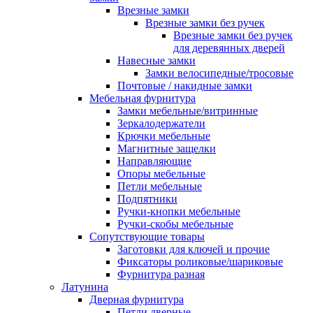
Врезные замки
Врезные замки без ручек
Врезные замки без ручек
для деревянных дверей
Навесные замки
Замки велосипедные/тросовые
Почтовые / накидные замки
Мебельная фурнитура
Замки мебельные/витринные
Зеркалодержатели
Крючки мебельные
Магнитные защелки
Направляющие
Опоры мебельные
Петли мебельные
Подпятники
Ручки-кнопки мебельные
Ручки-скобы мебельные
Сопутствующие товары
Заготовки для ключей и прочие
Фиксаторы роликовые/шариковые
Фурнитура разная
Латунина
Дверная фурнитура
Петли дверные