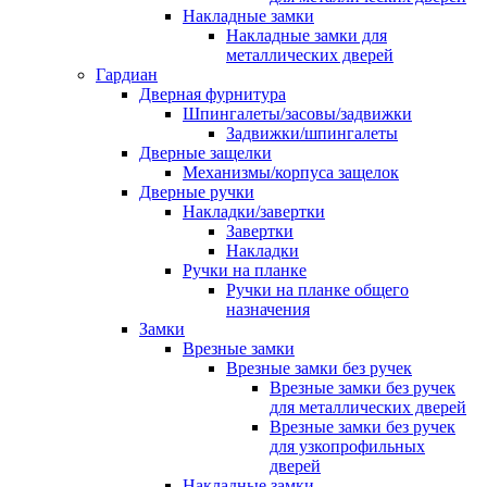
Накладные замки
Накладные замки для
металлических дверей
Гардиан
Дверная фурнитура
Шпингалеты/засовы/задвижки
Задвижки/шпингалеты
Дверные защелки
Механизмы/корпуса защелок
Дверные ручки
Накладки/завертки
Завертки
Накладки
Ручки на планке
Ручки на планке общего
назначения
Замки
Врезные замки
Врезные замки без ручек
Врезные замки без ручек
для металлических дверей
Врезные замки без ручек
для узкопрофильных
дверей
Накладные замки