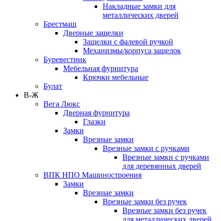
Накладные замки для
металлических дверей
Брестмаш
Дверные защелки
Защелки с фалевой ручкой
Механизмы/корпуса защелок
Буревестник
Мебельная фурнитура
Крючки мебельные
Булат
В-Ж
Вега Люкс
Дверная фурнитура
Глазки
Замки
Врезные замки
Врезные замки с ручками
Врезные замки с ручками
для деревянных дверей
ВПК НПО Машиностроения
Замки
Врезные замки
Врезные замки без ручек
Врезные замки без ручек
для металлических дверей