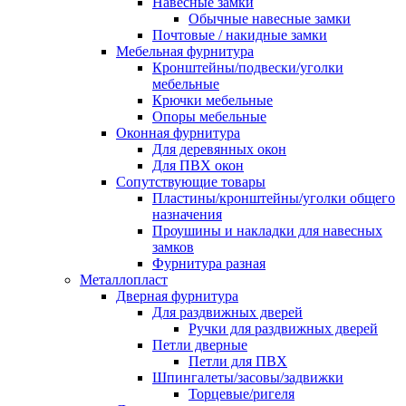
Навесные замки
Обычные навесные замки
Почтовые / накидные замки
Мебельная фурнитура
Кронштейны/подвески/уголки
мебельные
Крючки мебельные
Опоры мебельные
Оконная фурнитура
Для деревянных окон
Для ПВХ окон
Сопутствующие товары
Пластины/кронштейны/уголки общего
назначения
Проушины и накладки для навесных
замков
Фурнитура разная
Металлопласт
Дверная фурнитура
Для раздвижных дверей
Ручки для раздвижных дверей
Петли дверные
Петли для ПВХ
Шпингалеты/засовы/задвижки
Торцевые/ригеля