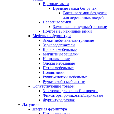
Врезные замки
Врезные замки без ручек
Врезные замки без ручек
для деревянных дверей
Навесные замки
Замки велосипедные/тросовые
Почтовые / накидные замки
Мебельная фурнитура
Замки мебельные/витринные
Зеркалодержатели
Крючки мебельные
Магнитные защелки
Направляющие
Опоры мебельные
Петли мебельные
Подпятники
Ручки-кнопки мебельные
Ручки-скобы мебельные
Сопутствующие товары
Заготовки для ключей и прочие
Фиксаторы роликовые/шариковые
Фурнитура разная
Латунина
Дверная фурнитура
Петли дверные