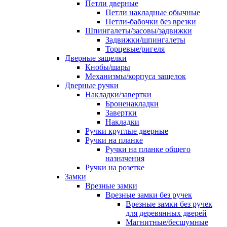
Петли дверные
Петли накладные обычные
Петли-бабочки без врезки
Шпингалеты/засовы/задвижки
Задвижки/шпингалеты
Торцевые/ригеля
Дверные защелки
Кнобы/шары
Механизмы/корпуса защелок
Дверные ручки
Накладки/завертки
Броненакладки
Завертки
Накладки
Ручки круглые дверные
Ручки на планке
Ручки на планке общего
назначения
Ручки на розетке
Замки
Врезные замки
Врезные замки без ручек
Врезные замки без ручек
для деревянных дверей
Магнитные/бесшумные