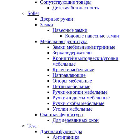
Сопутствующие товары
Детская безопасность
Soller
Дверные ручки
Замки
Навесные замки
Кодовые навесные замки
Мебельная фурнитура
Замки мебельные/витринные
Зеркалодержатели
Кронштейны/подвески/уголки
мебельные
Крючки мебельные
Направляющие
Опоры мебельные
Петли мебельные
Ручки-кнопки мебельные
Ручки-подвесы мебельные
Ручки-скобы мебельные
Уголки мебельные
Оконная фурнитура
Для деревянных окон
Tesa
Дверная фурнитура
Антипаника