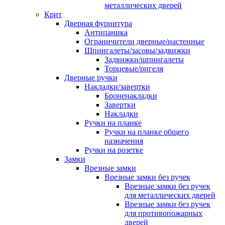
металлических дверей
Крит
Дверная фурнитура
Антипаника
Ограничители дверные/настенные
Шпингалеты/засовы/задвижки
Задвижки/шпингалеты
Торцевые/ригеля
Дверные ручки
Накладки/завертки
Броненакладки
Завертки
Накладки
Ручки на планке
Ручки на планке общего
назначения
Ручки на розетке
Замки
Врезные замки
Врезные замки без ручек
Врезные замки без ручек
для металлических дверей
Врезные замки без ручек
для противопожарных
дверей