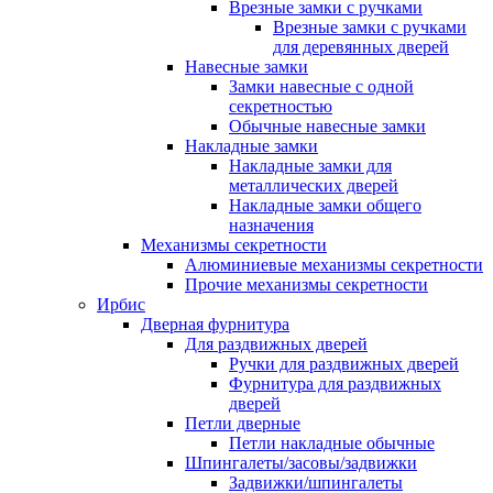
Врезные замки с ручками
Врезные замки с ручками
для деревянных дверей
Навесные замки
Замки навесные с одной
секретностью
Обычные навесные замки
Накладные замки
Накладные замки для
металлических дверей
Накладные замки общего
назначения
Механизмы секретности
Алюминиевые механизмы секретности
Прочие механизмы секретности
Ирбис
Дверная фурнитура
Для раздвижных дверей
Ручки для раздвижных дверей
Фурнитура для раздвижных
дверей
Петли дверные
Петли накладные обычные
Шпингалеты/засовы/задвижки
Задвижки/шпингалеты