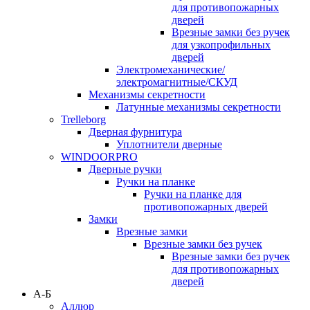
для противопожарных
дверей
Врезные замки без ручек
для узкопрофильных
дверей
Электромеханические/
электромагнитные/СКУД
Механизмы секретности
Латунные механизмы секретности
Trelleborg
Дверная фурнитура
Уплотнители дверные
WINDOORPRO
Дверные ручки
Ручки на планке
Ручки на планке для
противопожарных дверей
Замки
Врезные замки
Врезные замки без ручек
Врезные замки без ручек
для противопожарных
дверей
А-Б
Аллюр