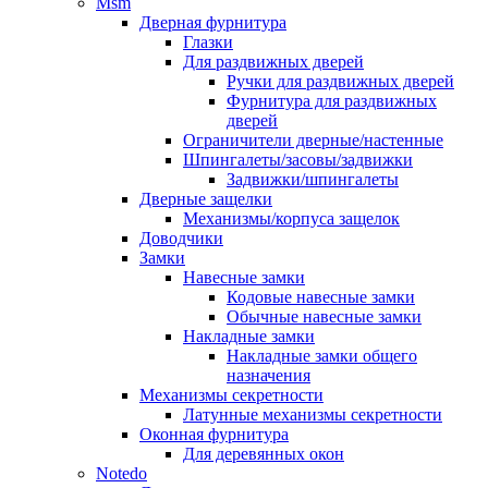
Msm
Дверная фурнитура
Глазки
Для раздвижных дверей
Ручки для раздвижных дверей
Фурнитура для раздвижных
дверей
Ограничители дверные/настенные
Шпингалеты/засовы/задвижки
Задвижки/шпингалеты
Дверные защелки
Механизмы/корпуса защелок
Доводчики
Замки
Навесные замки
Кодовые навесные замки
Обычные навесные замки
Накладные замки
Накладные замки общего
назначения
Механизмы секретности
Латунные механизмы секретности
Оконная фурнитура
Для деревянных окон
Notedo