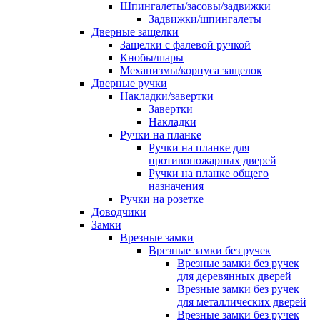
Шпингалеты/засовы/задвижки
Задвижки/шпингалеты
Дверные защелки
Защелки с фалевой ручкой
Кнобы/шары
Механизмы/корпуса защелок
Дверные ручки
Накладки/завертки
Завертки
Накладки
Ручки на планке
Ручки на планке для
противопожарных дверей
Ручки на планке общего
назначения
Ручки на розетке
Доводчики
Замки
Врезные замки
Врезные замки без ручек
Врезные замки без ручек
для деревянных дверей
Врезные замки без ручек
для металлических дверей
Врезные замки без ручек