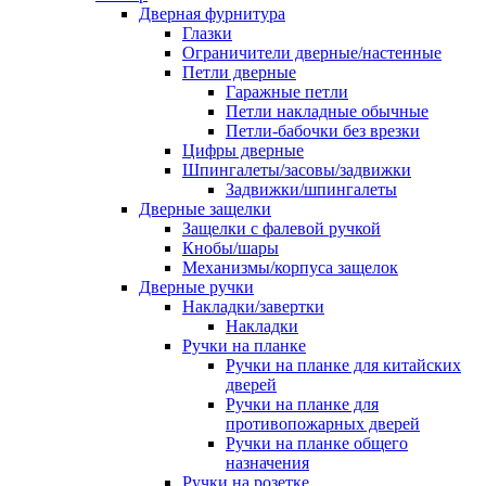
Дверная фурнитура
Глазки
Ограничители дверные/настенные
Петли дверные
Гаражные петли
Петли накладные обычные
Петли-бабочки без врезки
Цифры дверные
Шпингалеты/засовы/задвижки
Задвижки/шпингалеты
Дверные защелки
Защелки с фалевой ручкой
Кнобы/шары
Механизмы/корпуса защелок
Дверные ручки
Накладки/завертки
Накладки
Ручки на планке
Ручки на планке для китайских
дверей
Ручки на планке для
противопожарных дверей
Ручки на планке общего
назначения
Ручки на розетке