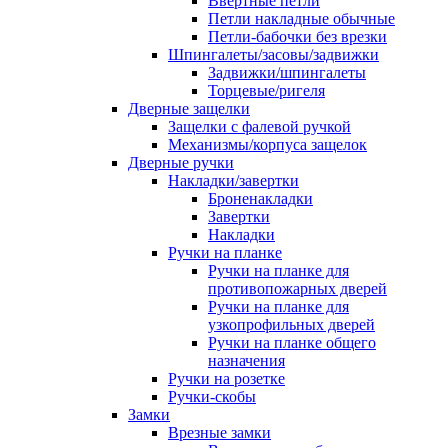
Ввертные петли
Петли накладные обычные
Петли-бабочки без врезки
Шпингалеты/засовы/задвижки
Задвижки/шпингалеты
Торцевые/ригеля
Дверные защелки
Защелки с фалевой ручкой
Механизмы/корпуса защелок
Дверные ручки
Накладки/завертки
Броненакладки
Завертки
Накладки
Ручки на планке
Ручки на планке для
противопожарных дверей
Ручки на планке для
узкопрофильных дверей
Ручки на планке общего
назначения
Ручки на розетке
Ручки-скобы
Замки
Врезные замки