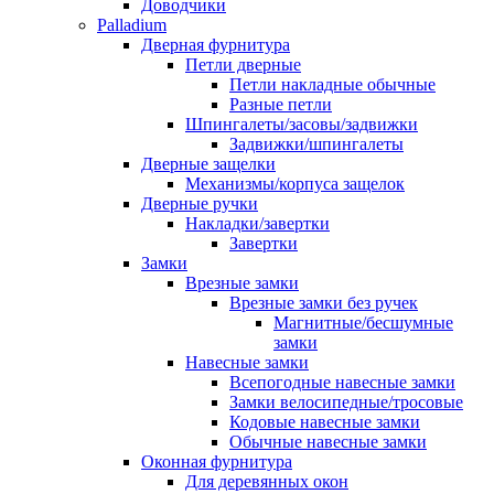
Доводчики
Palladium
Дверная фурнитура
Петли дверные
Петли накладные обычные
Разные петли
Шпингалеты/засовы/задвижки
Задвижки/шпингалеты
Дверные защелки
Механизмы/корпуса защелок
Дверные ручки
Накладки/завертки
Завертки
Замки
Врезные замки
Врезные замки без ручек
Магнитные/бесшумные
замки
Навесные замки
Всепогодные навесные замки
Замки велосипедные/тросовые
Кодовые навесные замки
Обычные навесные замки
Оконная фурнитура
Для деревянных окон