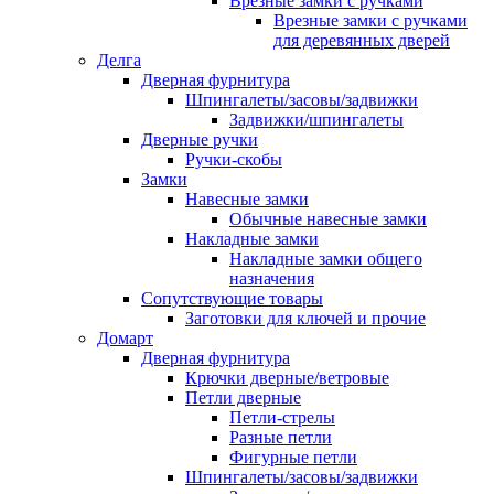
Врезные замки с ручками
Врезные замки с ручками
для деревянных дверей
Делга
Дверная фурнитура
Шпингалеты/засовы/задвижки
Задвижки/шпингалеты
Дверные ручки
Ручки-скобы
Замки
Навесные замки
Обычные навесные замки
Накладные замки
Накладные замки общего
назначения
Сопутствующие товары
Заготовки для ключей и прочие
Домарт
Дверная фурнитура
Крючки дверные/ветровые
Петли дверные
Петли-стрелы
Разные петли
Фигурные петли
Шпингалеты/засовы/задвижки