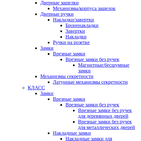
Дверные защелки
Механизмы/корпуса защелок
Дверные ручки
Накладки/завертки
Броненакладки
Завертки
Накладки
Ручки на розетке
Замки
Врезные замки
Врезные замки без ручек
Магнитные/бесшумные
замки
Механизмы секретности
Латунные механизмы секретности
КЛАСС
Замки
Врезные замки
Врезные замки без ручек
Врезные замки без ручек
для деревянных дверей
Врезные замки без ручек
для металлических дверей
Накладные замки
Накладные замки для