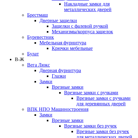
Накладные замки для
металлических дверей
Брестмаш
Дверные защелки
Защелки с фалевой ручкой
Механизмы/корпуса защелок
Буревестник
Мебельная фурнитура
Крючки мебельные
Булат
В-Ж
Вега Люкс
Дверная фурнитура
Глазки
Замки
Врезные замки
Врезные замки с ручками
Врезные замки с ручками
для деревянных дверей
ВПК НПО Машиностроения
Замки
Врезные замки
Врезные замки без ручек
Врезные замки без ручек
для металлических дверей