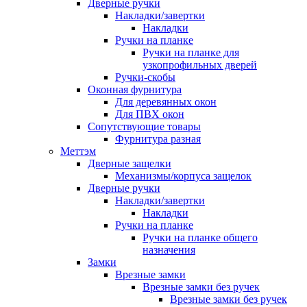
Дверные ручки
Накладки/завертки
Накладки
Ручки на планке
Ручки на планке для
узкопрофильных дверей
Ручки-скобы
Оконная фурнитура
Для деревянных окон
Для ПВХ окон
Сопутствующие товары
Фурнитура разная
Меттэм
Дверные защелки
Механизмы/корпуса защелок
Дверные ручки
Накладки/завертки
Накладки
Ручки на планке
Ручки на планке общего
назначения
Замки
Врезные замки
Врезные замки без ручек
Врезные замки без ручек