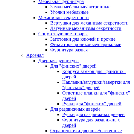
Мебельная фурнитура
Замки мебельные/витринные
Уголки мебельные
Механизмы секретности
Вертушки для механизма секретности
Латунные механизмы секретности
Сопутствующие товары
Заготовки для ключей и прочие
Фиксаторы роликовые/шариковые
Фурнитура разная
Арсенал
Дверная фурнитура
Для "финских" дверей
Корпуса замков для "финских"
дверей
Накладки/заглушки/завертки для
"финских" дверей
Ответные планки для "финских"
дверей
Ручки для "финских" дверей
Для раздвижных дверей
Ручки для раздвижных дверей
Фурнитура для раздвижных
дверей
Ограничители дверные/настенные