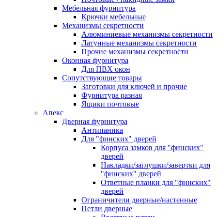
Мебельная фурнитура
Крючки мебельные
Механизмы секретности
Алюминиевые механизмы секретности
Латунные механизмы секретности
Прочие механизмы секретности
Оконная фурнитура
Для ПВХ окон
Сопутствующие товары
Заготовки для ключей и прочие
Фурнитура разная
Ящики почтовые
Апекс
Дверная фурнитура
Антипаника
Для "финских" дверей
Корпуса замков для "финских"
дверей
Накладки/заглушки/завертки для
"финских" дверей
Ответные планки для "финских"
дверей
Ограничители дверные/настенные
Петли дверные