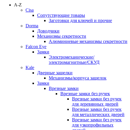
A-Z
Cisa
Сопутствующие товары
Заготовки для ключей и прочие
Dorma
Доводчики
Механизмы секретности
Алюминиевые механизмы секретности
Falcon Eye
Замки
Электромеханические/
электромагнитные/СКУД
Kale
Дверные защелки
Механизмы/корпуса защелок
Замки
Врезные замки
Врезные замки без ручек
Врезные замки без ручек
для деревянных дверей
Врезные замки без ручек
для металлических дверей
Врезные замки без ручек
для узкопрофильных