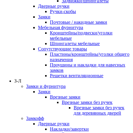
Задвижки/шпингалеты
Дверные ручки
Ручки-скобы
Замки
Почтовые / накидные замки
Мебельная фурнитура
Кронштейны/подвески/уголки
мебельные
Шпингалеты мебельные
Сопутствующие товары
Пластины/кронштейны/уголки общего
назначения
Проушины и накладки для навесных
замков
Решетки вентиляционные
З-Л
Замки и фурнитура
Замки
Врезные замки
Врезные замки без ручек
Врезные замки без ручек
для деревянных дверей
Замкофф
Дверные ручки
Накладки/завертки