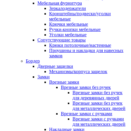
Мебельная фурнитура
Зеркалодержатели
Кронштейны/подвески/уголки
мебельные
Крючки мебельные
Ручки-кнопки мебельные
Уголки мебельные
Сопутствующие товары
Крюки потолочные/настенные
Проушины и накладки для навесных
замков
Бордер
Дверные защелки
Механизмы/корпуса защелок
Замки
Врезные замки
Врезные замки без ручек
Врезные замки без ручек
для деревянных дверей
Врезные замки без ручек
для металлических дверей
Врезные замки с ручками
Врезные замки с ручками
для металлических дверей
Накладные замки