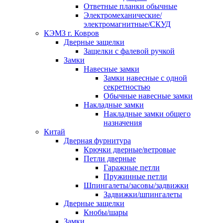
Ответные планки обычные
Электромеханические/
электромагнитные/СКУД
КЭМЗ г. Ковров
Дверные защелки
Защелки с фалевой ручкой
Замки
Навесные замки
Замки навесные с одной
секретностью
Обычные навесные замки
Накладные замки
Накладные замки общего
назначения
Китай
Дверная фурнитура
Крючки дверные/ветровые
Петли дверные
Гаражные петли
Пружинные петли
Шпингалеты/засовы/задвижки
Задвижки/шпингалеты
Дверные защелки
Кнобы/шары
Замки