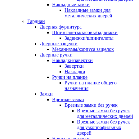
Накладные замки
Накладные замки для
металлических дверей
Гардиан
Дверная фурнитура
Шпингалеты/засовы/задвижки
Задвижки/шпингалеты
Дверные защелки
Механизмы/корпуса защелок
Дверные ручки
Накладки/завертки
Завертки
Накладки
Ручки на планке
Ручки на планке общего
назначения
Замки
Врезные замки
Врезные замки без ручек
Врезные замки без ручек
для металлических дверей
Врезные замки без ручек
для узкопрофильных
дверей
Накладные замки