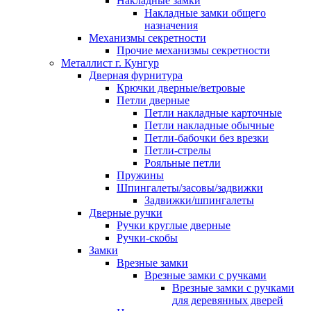
Накладные замки
Накладные замки общего
назначения
Механизмы секретности
Прочие механизмы секретности
Металлист г. Кунгур
Дверная фурнитура
Крючки дверные/ветровые
Петли дверные
Петли накладные карточные
Петли накладные обычные
Петли-бабочки без врезки
Петли-стрелы
Рояльные петли
Пружины
Шпингалеты/засовы/задвижки
Задвижки/шпингалеты
Дверные ручки
Ручки круглые дверные
Ручки-скобы
Замки
Врезные замки
Врезные замки с ручками
Врезные замки с ручками
для деревянных дверей