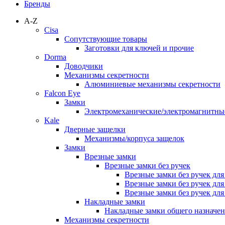
Бренды
A-Z
Cisa
Сопутствующие товары
Заготовки для ключей и прочие
Dorma
Доводчики
Механизмы секретности
Алюминиевые механизмы секретности
Falcon Eye
Замки
Электромеханические/электромагнитн
Kale
Дверные защелки
Механизмы/корпуса защелок
Замки
Врезные замки
Врезные замки без ручек
Врезные замки без ручек дл
Врезные замки без ручек дл
Врезные замки без ручек дл
Накладные замки
Накладные замки общего назначе
Механизмы секретности