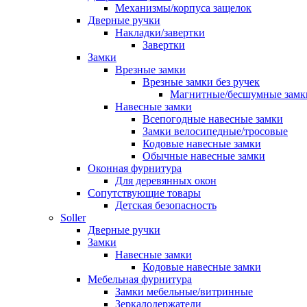
Механизмы/корпуса защелок
Дверные ручки
Накладки/завертки
Завертки
Замки
Врезные замки
Врезные замки без ручек
Магнитные/бесшумные замк
Навесные замки
Всепогодные навесные замки
Замки велосипедные/тросовые
Кодовые навесные замки
Обычные навесные замки
Оконная фурнитура
Для деревянных окон
Сопутствующие товары
Детская безопасность
Soller
Дверные ручки
Замки
Навесные замки
Кодовые навесные замки
Мебельная фурнитура
Замки мебельные/витринные
Зеркалодержатели