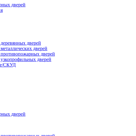
рных дверей
ия
я деревянных дверей
я металлических дверей
я противопожарных дверей
я узкопрофильных дверей
ые/СКУД
рных дверей
я противопожарных дверей