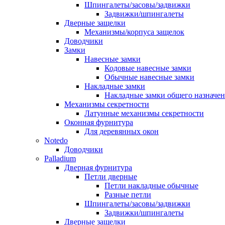
Шпингалеты/засовы/задвижки
Задвижки/шпингалеты
Дверные защелки
Механизмы/корпуса защелок
Доводчики
Замки
Навесные замки
Кодовые навесные замки
Обычные навесные замки
Накладные замки
Накладные замки общего назначе
Механизмы секретности
Латунные механизмы секретности
Оконная фурнитура
Для деревянных окон
Notedo
Доводчики
Palladium
Дверная фурнитура
Петли дверные
Петли накладные обычные
Разные петли
Шпингалеты/засовы/задвижки
Задвижки/шпингалеты
Дверные защелки