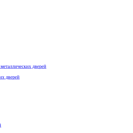
я металлических дверей
их дверей
й