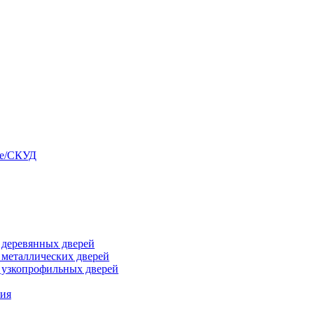
ые/СКУД
я деревянных дверей
я металлических дверей
я узкопрофильных дверей
ния