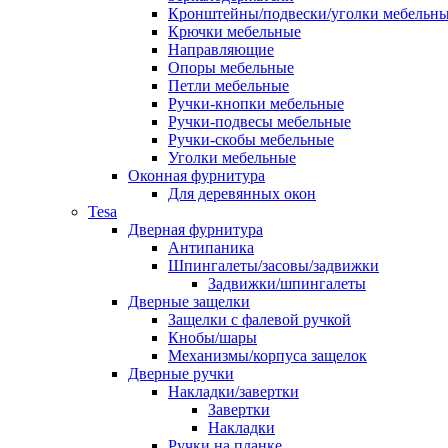
Кронштейны/подвески/уголки мебельн
Крючки мебельные
Направляющие
Опоры мебельные
Петли мебельные
Ручки-кнопки мебельные
Ручки-подвесы мебельные
Ручки-скобы мебельные
Уголки мебельные
Оконная фурнитура
Для деревянных окон
Tesa
Дверная фурнитура
Антипаника
Шпингалеты/засовы/задвижки
Задвижки/шпингалеты
Дверные защелки
Защелки с фалевой ручкой
Кнобы/шары
Механизмы/корпуса защелок
Дверные ручки
Накладки/завертки
Завертки
Накладки
Ручки на планке