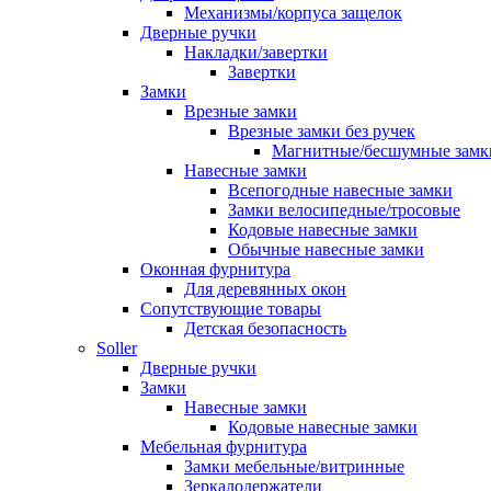
Механизмы/корпуса защелок
Дверные ручки
Накладки/завертки
Завертки
Замки
Врезные замки
Врезные замки без ручек
Магнитные/бесшумные замк
Навесные замки
Всепогодные навесные замки
Замки велосипедные/тросовые
Кодовые навесные замки
Обычные навесные замки
Оконная фурнитура
Для деревянных окон
Сопутствующие товары
Детская безопасность
Soller
Дверные ручки
Замки
Навесные замки
Кодовые навесные замки
Мебельная фурнитура
Замки мебельные/витринные
Зеркалодержатели