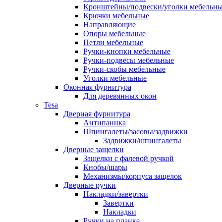
Кронштейны/подвески/уголки мебельн
Крючки мебельные
Направляющие
Опоры мебельные
Петли мебельные
Ручки-кнопки мебельные
Ручки-подвесы мебельные
Ручки-скобы мебельные
Уголки мебельные
Оконная фурнитура
Для деревянных окон
Tesa
Дверная фурнитура
Антипаника
Шпингалеты/засовы/задвижки
Задвижки/шпингалеты
Дверные защелки
Защелки с фалевой ручкой
Кнобы/шары
Механизмы/корпуса защелок
Дверные ручки
Накладки/завертки
Завертки
Накладки
Ручки на планке