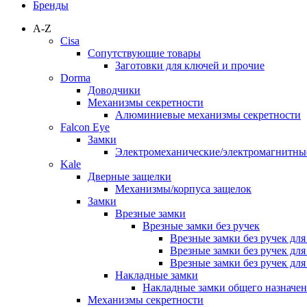
Бренды
A-Z
Cisa
Сопутствующие товары
Заготовки для ключей и прочие
Dorma
Доводчики
Механизмы секретности
Алюминиевые механизмы секретности
Falcon Eye
Замки
Электромеханические/электромагнитн
Kale
Дверные защелки
Механизмы/корпуса защелок
Замки
Врезные замки
Врезные замки без ручек
Врезные замки без ручек дл
Врезные замки без ручек дл
Врезные замки без ручек дл
Накладные замки
Накладные замки общего назначе
Механизмы секретности