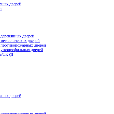
рных дверей
ия
я деревянных дверей
я металлических дверей
я противопожарных дверей
я узкопрофильных дверей
ые/СКУД
рных дверей
я противопожарных дверей