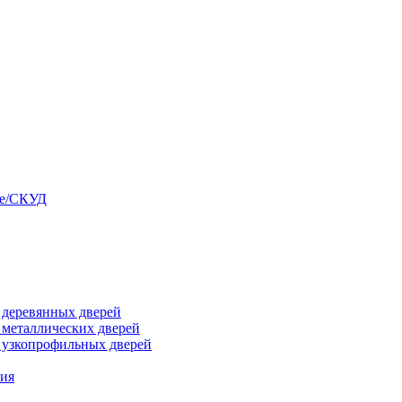
ые/СКУД
я деревянных дверей
я металлических дверей
я узкопрофильных дверей
ния