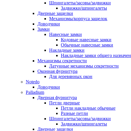
Шпингалеты/засовы/задвижки
Задвижки/шпингалеты
Дверные защелки
Механизмы/корпуса защелок
Доводчики
Замки
Навесные замки
Кодовые навесные замки
Обычные навесные замки
Накладные замки
Накладные замки общего назначе
Механизмы секретности
Латунные механизмы секретности
Оконная фурнитура
Для деревянных окон
Notedo
Доводчики
Palladium
Дверная фурнитура
Петли дверные
Петли накладные обычные
Разные петли
Шпингалеты/засовы/задвижки
Задвижки/шпингалеты
Дверные защелки