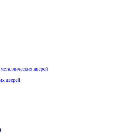
я металлических дверей
их дверей
й