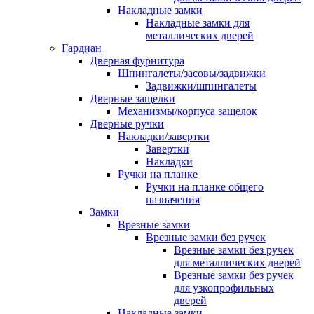
Накладные замки
Накладные замки для
металлических дверей
Гардиан
Дверная фурнитура
Шпингалеты/засовы/задвижки
Задвижки/шпингалеты
Дверные защелки
Механизмы/корпуса защелок
Дверные ручки
Накладки/завертки
Завертки
Накладки
Ручки на планке
Ручки на планке общего
назначения
Замки
Врезные замки
Врезные замки без ручек
Врезные замки без ручек
для металлических дверей
Врезные замки без ручек
для узкопрофильных
дверей
Накладные замки