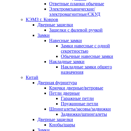
Ответные планки обычные
Электромеханические/
электромагнитные/СКУД
КЭМЗ г. Ковров
Дверные защелки
Защелки с фалевой ручкой
Замки
Навесные замки
Замки навесные с одной
секретностью
Обычные навесные замки
Накладные замки
Накладные замки общего
назначения
Китай
Дверная фурнитура
Крючки дверные/ветровые
Петли дверные
Гаражные петли
Пружинные петли
Шпингалеты/засовы/задвижки
Задвижки/шпингалеты
Дверные защелки
Кнобы/шары
Замки