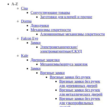
A-Z
Cisa
Сопутствующие товары
Заготовки для ключей и прочие
Dorma
Доводчики
Механизмы секретности
Алюминиевые механизмы секретности
Falcon Eye
Замки
Электромеханические/
электромагнитные/СКУД
Kale
Дверные защелки
Механизмы/корпуса защелок
Замки
Врезные замки
Врезные замки без ручек
Врезные замки без ручек
для деревянных дверей
Врезные замки без ручек
для металлических дверей
Врезные замки без ручек
для узкопрофильных