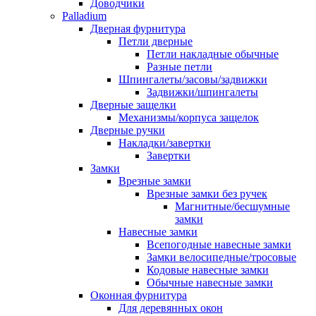
Доводчики
Palladium
Дверная фурнитура
Петли дверные
Петли накладные обычные
Разные петли
Шпингалеты/засовы/задвижки
Задвижки/шпингалеты
Дверные защелки
Механизмы/корпуса защелок
Дверные ручки
Накладки/завертки
Завертки
Замки
Врезные замки
Врезные замки без ручек
Магнитные/бесшумные
замки
Навесные замки
Всепогодные навесные замки
Замки велосипедные/тросовые
Кодовые навесные замки
Обычные навесные замки
Оконная фурнитура
Для деревянных окон