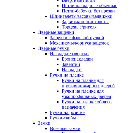
Ввертные петли
Петли накладные обычные
Петли-бабочки без врезки
Шпингалеты/засовы/задвижки
Задвижки/шпингалеты
Торцевые/ригеля
Дверные защелки
Защелки с фалевой ручкой
Механизмы/корпуса защелок
Дверные ручки
Накладки/завертки
Броненакладки
Завертки
Накладки
Ручки на планке
Ручки на планке для
противопожарных дверей
Ручки на планке для
узкопрофильных дверей
Ручки на планке общего
назначения
Ручки на розетке
Ручки-скобы
Замки
Врезные замки