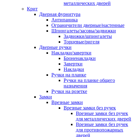
металлических дверей
Крит
Дверная фурнитура
Антипаника
Ограничители дверные/настенные
Шпингалеты/засовы/задвижки
Задвижки/шпингалеты
Торцевые/ригеля
Дверные ручки
Накладки/завертки
Броненакладки
Завертки
Накладки
Ручки на планке
Ручки на планке общего
назначения
Ручки на розетке
Замки
Врезные замки
Врезные замки без ручек
Врезные замки без ручек
для металлических дверей
Врезные замки без ручек
для противопожарных
дверей