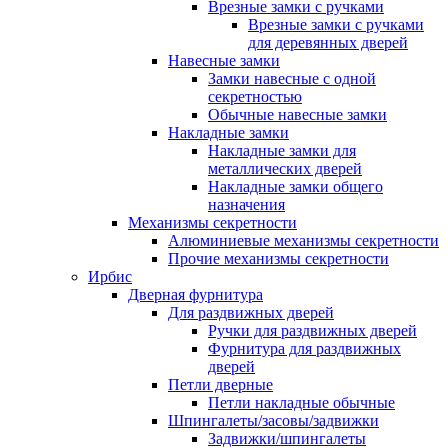
Врезные замки с ручками
Врезные замки с ручками
для деревянных дверей
Навесные замки
Замки навесные с одной
секретностью
Обычные навесные замки
Накладные замки
Накладные замки для
металлических дверей
Накладные замки общего
назначения
Механизмы секретности
Алюминиевые механизмы секретности
Прочие механизмы секретности
Ирбис
Дверная фурнитура
Для раздвижных дверей
Ручки для раздвижных дверей
Фурнитура для раздвижных
дверей
Петли дверные
Петли накладные обычные
Шпингалеты/засовы/задвижки
Задвижки/шпингалеты