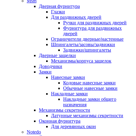
Msm
Дверная фурнитура
Глазки
Для раздвижных дверей
Ручки для раздвижных дверей
Фурнитура для раздвижных
дверей
Ограничители дверные/настенные
Шпингалеты/засовы/задвижки
Задвижки/шпингалеты
Дверные защелки
Механизмы/корпуса защелок
Доводчики
Замки
Навесные замки
Кодовые навесные замки
Обычные навесные замки
Накладные замки
Накладные замки общего
назначения
Механизмы секретности
Латунные механизмы секретности
Оконная фурнитура
Для деревянных окон
Notedo