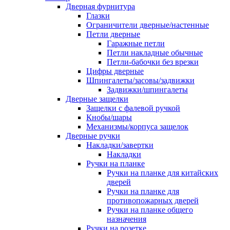
Дверная фурнитура
Глазки
Ограничители дверные/настенные
Петли дверные
Гаражные петли
Петли накладные обычные
Петли-бабочки без врезки
Цифры дверные
Шпингалеты/засовы/задвижки
Задвижки/шпингалеты
Дверные защелки
Защелки с фалевой ручкой
Кнобы/шары
Механизмы/корпуса защелок
Дверные ручки
Накладки/завертки
Накладки
Ручки на планке
Ручки на планке для китайских
дверей
Ручки на планке для
противопожарных дверей
Ручки на планке общего
назначения
Ручки на розетке