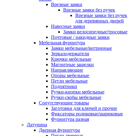
Врезные замки
Врезные замки без ручек
Врезные замки без ручек
для деревянных дверей
Навесные замки
Замки велосипедные/тросовые
Почтовые / накидные замки
Мебельная фурнитура
Замки мебельные/витринные
Зеркалодержатели
Крючки мебельные
Магнитные защелки
Направляющие
Опоры мебельные
Петли мебельные
Подпятники
Ручки-кнопки мебельные
Ручки-скобы мебельные
Сопутствующие товары
Заготовки для ключей и прочие
Фиксаторы роликовые/шариковые
Фурнитура разная
Латунина
Дверная фурнитура
Петли дверные