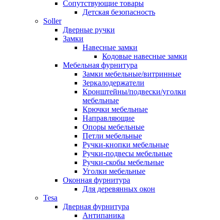
Сопутствующие товары
Детская безопасность
Soller
Дверные ручки
Замки
Навесные замки
Кодовые навесные замки
Мебельная фурнитура
Замки мебельные/витринные
Зеркалодержатели
Кронштейны/подвески/уголки
мебельные
Крючки мебельные
Направляющие
Опоры мебельные
Петли мебельные
Ручки-кнопки мебельные
Ручки-подвесы мебельные
Ручки-скобы мебельные
Уголки мебельные
Оконная фурнитура
Для деревянных окон
Tesa
Дверная фурнитура
Антипаника