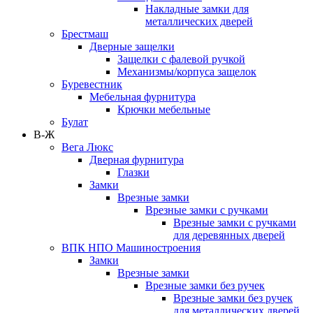
Накладные замки для
металлических дверей
Брестмаш
Дверные защелки
Защелки с фалевой ручкой
Механизмы/корпуса защелок
Буревестник
Мебельная фурнитура
Крючки мебельные
Булат
В-Ж
Вега Люкс
Дверная фурнитура
Глазки
Замки
Врезные замки
Врезные замки с ручками
Врезные замки с ручками
для деревянных дверей
ВПК НПО Машиностроения
Замки
Врезные замки
Врезные замки без ручек
Врезные замки без ручек
для металлических дверей