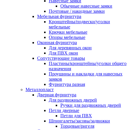
Навесные замки
Обычные навесные замки
Почтовые / накидные замки
Мебельная фурнитура
Кронштейны/подвески/уголки
мебельные
Крючки мебельные
Опоры мебельные
Оконная фурнитура
Для деревянных окон
Для ПВХ окон
Сопутствующие товары
Пластины/кронштейны/уголки общего
назначения
Проушины и накладки для навесных
замков
Фурнитура разная
Металлопласт
Дверная фурнитура
Для раздвижных дверей
Ручки для раздвижных дверей
Петли дверные
Петли для ПВХ
Шпингалеты/засовы/задвижки
Торцевые/ригеля