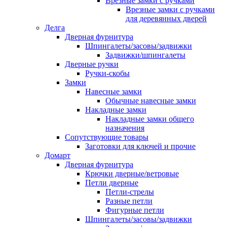
Врезные замки с ручками
Врезные замки с ручками
для деревянных дверей
Делга
Дверная фурнитура
Шпингалеты/засовы/задвижки
Задвижки/шпингалеты
Дверные ручки
Ручки-скобы
Замки
Навесные замки
Обычные навесные замки
Накладные замки
Накладные замки общего
назначения
Сопутствующие товары
Заготовки для ключей и прочие
Домарт
Дверная фурнитура
Крючки дверные/ветровые
Петли дверные
Петли-стрелы
Разные петли
Фигурные петли
Шпингалеты/засовы/задвижки