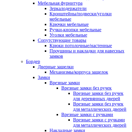
Мебельная фурнитура
Зеркалодержатели
Кронштейны/подвески/уголки
мебельные
Крючки мебельные
Ручки-кнопки мебельные
Уголки мебельные
Сопутствующие товары
Крюки потолочные/настенные
Проушины и накладки для навесных
замков
Бордер
Дверные защелки
Механизмы/корпуса защелок
Замки
Врезные замки
Врезные замки без ручек
Врезные замки без ручек
для деревянных дверей
Врезные замки без ручек
для металлических дверей
Врезные замки с ручками
Врезные замки с ручками
для металлических дверей
Накладные замки