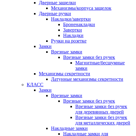
Дверные защелки
Механизмы/корпуса защелок
Дверные ручки
Накладки/завертки
Броненакладки
Завертки
Накладки
Ручки на розетке
Замки
Врезные замки
Врезные замки без ручек
Магнитные/бесшумные
замки
Механизмы секретности
Латунные механизмы секретности
КЛАСС
Замки
Врезные замки
Врезные замки без ручек
Врезные замки без ручек
для деревянных дверей
Врезные замки без ручек
для металлических дверей
Накладные замки
Накладные замки для