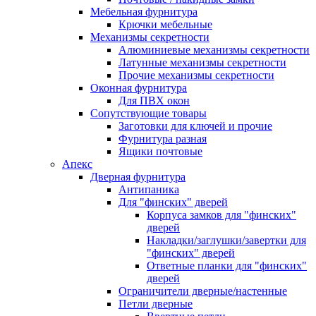
Мебельная фурнитура
Крючки мебельные
Механизмы секретности
Алюминиевые механизмы секретности
Латунные механизмы секретности
Прочие механизмы секретности
Оконная фурнитура
Для ПВХ окон
Сопутствующие товары
Заготовки для ключей и прочие
Фурнитура разная
Ящики почтовые
Апекс
Дверная фурнитура
Антипаника
Для "финских" дверей
Корпуса замков для "финских"
дверей
Накладки/заглушки/завертки для
"финских" дверей
Ответные планки для "финских"
дверей
Ограничители дверные/настенные
Петли дверные