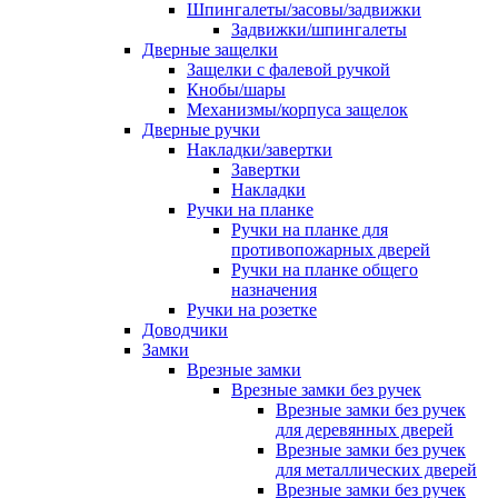
Шпингалеты/засовы/задвижки
Задвижки/шпингалеты
Дверные защелки
Защелки с фалевой ручкой
Кнобы/шары
Механизмы/корпуса защелок
Дверные ручки
Накладки/завертки
Завертки
Накладки
Ручки на планке
Ручки на планке для
противопожарных дверей
Ручки на планке общего
назначения
Ручки на розетке
Доводчики
Замки
Врезные замки
Врезные замки без ручек
Врезные замки без ручек
для деревянных дверей
Врезные замки без ручек
для металлических дверей
Врезные замки без ручек