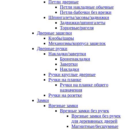
Петли дверные
Петли накладные обычные
Петли-бабочки без врезки
Шпингалеты/засовы/задвижки
Задвижки/шпингалеты
Торцевые/ригеля
Дверные защелки
Кнобы/шары
Механизмы/корпуса защелок
Дверные ручки
Накладки/завертки
Броненакладки
Завертки
Накладки
Ручки круглые дверные
Ручки на планке
Ручки на планке общего
назначения
Ручки на розетке
Замки
Врезные замки
Врезные замки без ручек
Врезные замки без ручек
для деревянных дверей
Магнитные/бесшумные