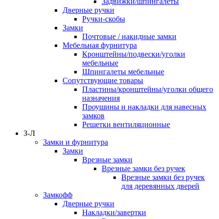
Задвижки/шпингалеты
Дверные ручки
Ручки-скобы
Замки
Почтовые / накидные замки
Мебельная фурнитура
Кронштейны/подвески/уголки
мебельные
Шпингалеты мебельные
Сопутствующие товары
Пластины/кронштейны/уголки общего
назначения
Проушины и накладки для навесных
замков
Решетки вентиляционные
З-Л
Замки и фурнитура
Замки
Врезные замки
Врезные замки без ручек
Врезные замки без ручек
для деревянных дверей
Замкофф
Дверные ручки
Накладки/завертки