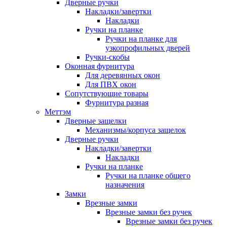
Дверные ручки
Накладки/завертки
Накладки
Ручки на планке
Ручки на планке для
узкопрофильных дверей
Ручки-скобы
Оконная фурнитура
Для деревянных окон
Для ПВХ окон
Сопутствующие товары
Фурнитура разная
Меттэм
Дверные защелки
Механизмы/корпуса защелок
Дверные ручки
Накладки/завертки
Накладки
Ручки на планке
Ручки на планке общего
назначения
Замки
Врезные замки
Врезные замки без ручек
Врезные замки без ручек