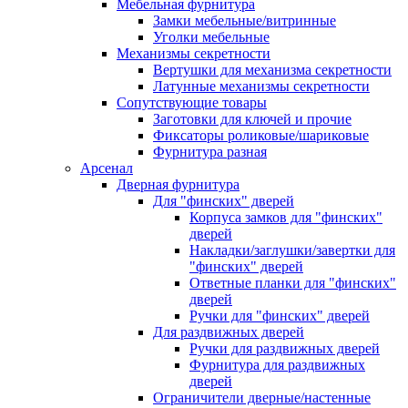
Мебельная фурнитура
Замки мебельные/витринные
Уголки мебельные
Механизмы секретности
Вертушки для механизма секретности
Латунные механизмы секретности
Сопутствующие товары
Заготовки для ключей и прочие
Фиксаторы роликовые/шариковые
Фурнитура разная
Арсенал
Дверная фурнитура
Для "финских" дверей
Корпуса замков для "финских"
дверей
Накладки/заглушки/завертки для
"финских" дверей
Ответные планки для "финских"
дверей
Ручки для "финских" дверей
Для раздвижных дверей
Ручки для раздвижных дверей
Фурнитура для раздвижных
дверей
Ограничители дверные/настенные