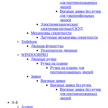
для противопожарных
дверей
Врезные замки без ручек
для узкопрофильных
дверей
Электромеханические/
электромагнитные/СКУД
Механизмы секретности
Латунные механизмы секретности
Trelleborg
Дверная фурнитура
Уплотнители дверные
WINDOORPRO
Дверные ручки
Ручки на планке
Ручки на планке для
противопожарных дверей
Замки
Врезные замки
Врезные замки без ручек
Врезные замки без ручек
для противопожарных
дверей
А-Б
Аллюр