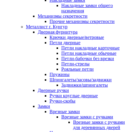
Накладные замки
Накладные замки общего
назначения
Механизмы секретности
Прочие механизмы секретности
Металлист г. Кунгур
Дверная фурнитура
Крючки дверные/ветровые
Петли дверные
Петли накладные карточные
Петли накладные обычные
Петли-бабочки без врезки
Петли-стрелы
Рояльные петли
Пружины
Шпингалеты/засовы/задвижки
Задвижки/шпингалеты
Дверные ручки
Ручки круглые дверные
Ручки-скобы
Замки
Врезные замки
Врезные замки с ручками
Врезные замки с ручками
для деревянных дверей