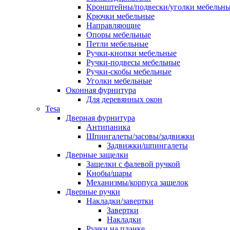
Кронштейны/подвески/уголки мебельн
Крючки мебельные
Направляющие
Опоры мебельные
Петли мебельные
Ручки-кнопки мебельные
Ручки-подвесы мебельные
Ручки-скобы мебельные
Уголки мебельные
Оконная фурнитура
Для деревянных окон
Tesa
Дверная фурнитура
Антипаника
Шпингалеты/засовы/задвижки
Задвижки/шпингалеты
Дверные защелки
Защелки с фалевой ручкой
Кнобы/шары
Механизмы/корпуса защелок
Дверные ручки
Накладки/завертки
Завертки
Накладки
Ручки на планке