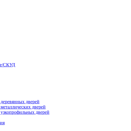
ые/СКУД
я деревянных дверей
я металлических дверей
я узкопрофильных дверей
ния