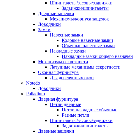
Шпингалеты/засовы/задвижки
Задвижки/шпингалеты
Дверные защелки
Механизмы/корпуса защелок
Доводчики
Замки
Навесные замки
Кодовые навесные замки
Обычные навесные замки
Накладные замки
Накладные замки общего назначе
Механизмы секретности
Латунные механизмы секретности
Оконная фурнитура
Для деревянных окон
Notedo
Доводчики
Palladium
Дверная фурнитура
Петли дверные
Петли накладные обычные
Разные петли
Шпингалеты/засовы/задвижки
Задвижки/шпингалеты
Дверные защелки