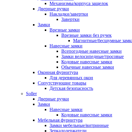
Механизмы/корпуса защелок
Дверные ручки
Накладки/завертки
Завертки
Замки
Врезные замки
Врезные замки без ручек
Магнитные/бесшумные замк
Навесные замки
Всепогодные навесные замки
Замки велосипедные/тросовые
Кодовые навесные замки
Обычные навесные замки
Оконная фурнитура
Для деревянных окон
Сопутствующие товары
Детская безопасность
Soller
Дверные ручки
Замки
Навесные замки
Кодовые навесные замки
Мебельная фурнитура
Замки мебельные/витринные
Зеркалодержатели