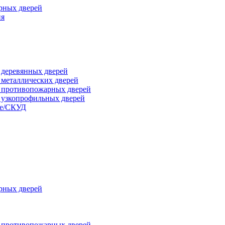
рных дверей
ия
я деревянных дверей
я металлических дверей
я противопожарных дверей
я узкопрофильных дверей
ые/СКУД
рных дверей
я противопожарных дверей