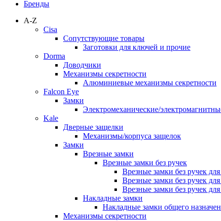
Бренды
A-Z
Cisa
Сопутствующие товары
Заготовки для ключей и прочие
Dorma
Доводчики
Механизмы секретности
Алюминиевые механизмы секретности
Falcon Eye
Замки
Электромеханические/электромагнитн
Kale
Дверные защелки
Механизмы/корпуса защелок
Замки
Врезные замки
Врезные замки без ручек
Врезные замки без ручек дл
Врезные замки без ручек дл
Врезные замки без ручек дл
Накладные замки
Накладные замки общего назначе
Механизмы секретности