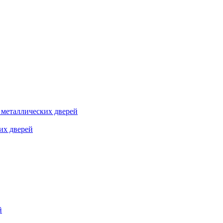
я металлических дверей
их дверей
й