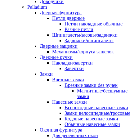
Доводчики
Palladium
Дверная фурнитура
Петли дверные
Петли накладные обычные
Разные петли
Шпингалеты/засовы/задвижки
Задвижки/шпингалеты
Дверные защелки
Механизмы/корпуса защелок
Дверные ручки
Накладки/завертки
Завертки
Замки
Врезные замки
Врезные замки без ручек
Магнитные/бесшумные
замки
Навесные замки
Всепогодные навесные замки
Замки велосипедные/тросовые
Кодовые навесные замки
Обычные навесные замки
Оконная фурнитура
Для деревянных окон