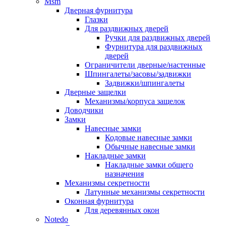
Msm
Дверная фурнитура
Глазки
Для раздвижных дверей
Ручки для раздвижных дверей
Фурнитура для раздвижных
дверей
Ограничители дверные/настенные
Шпингалеты/засовы/задвижки
Задвижки/шпингалеты
Дверные защелки
Механизмы/корпуса защелок
Доводчики
Замки
Навесные замки
Кодовые навесные замки
Обычные навесные замки
Накладные замки
Накладные замки общего
назначения
Механизмы секретности
Латунные механизмы секретности
Оконная фурнитура
Для деревянных окон
Notedo