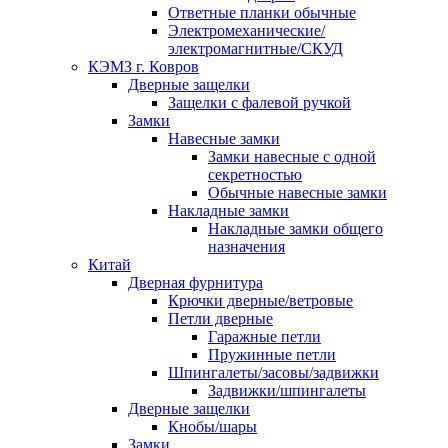
Ответные планки обычные
Электромеханические/
электромагнитные/СКУД
КЭМЗ г. Ковров
Дверные защелки
Защелки с фалевой ручкой
Замки
Навесные замки
Замки навесные с одной
секретностью
Обычные навесные замки
Накладные замки
Накладные замки общего
назначения
Китай
Дверная фурнитура
Крючки дверные/ветровые
Петли дверные
Гаражные петли
Пружинные петли
Шпингалеты/засовы/задвижки
Задвижки/шпингалеты
Дверные защелки
Кнобы/шары
Замки