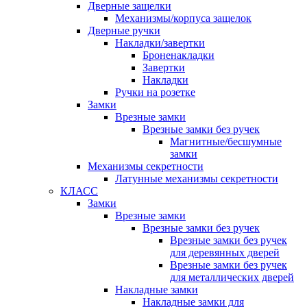
Дверные защелки
Механизмы/корпуса защелок
Дверные ручки
Накладки/завертки
Броненакладки
Завертки
Накладки
Ручки на розетке
Замки
Врезные замки
Врезные замки без ручек
Магнитные/бесшумные
замки
Механизмы секретности
Латунные механизмы секретности
КЛАСС
Замки
Врезные замки
Врезные замки без ручек
Врезные замки без ручек
для деревянных дверей
Врезные замки без ручек
для металлических дверей
Накладные замки
Накладные замки для