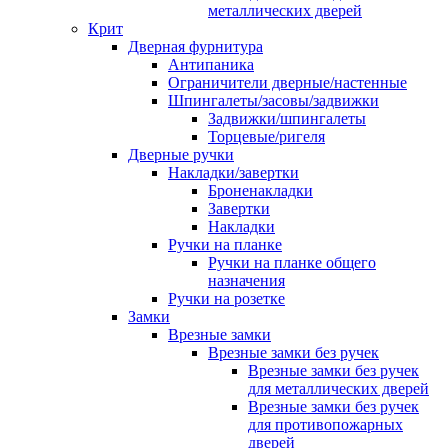
металлических дверей
Крит
Дверная фурнитура
Антипаника
Ограничители дверные/настенные
Шпингалеты/засовы/задвижки
Задвижки/шпингалеты
Торцевые/ригеля
Дверные ручки
Накладки/завертки
Броненакладки
Завертки
Накладки
Ручки на планке
Ручки на планке общего
назначения
Ручки на розетке
Замки
Врезные замки
Врезные замки без ручек
Врезные замки без ручек
для металлических дверей
Врезные замки без ручек
для противопожарных
дверей