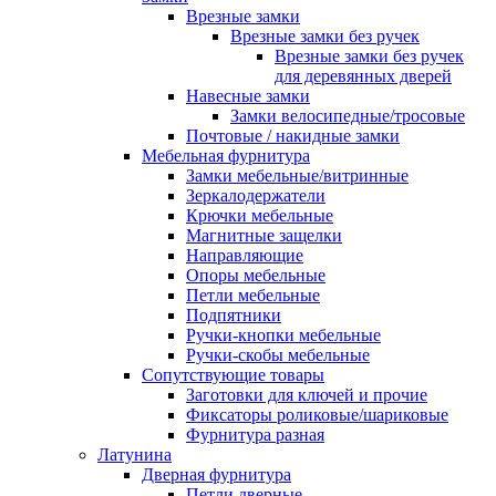
Врезные замки
Врезные замки без ручек
Врезные замки без ручек
для деревянных дверей
Навесные замки
Замки велосипедные/тросовые
Почтовые / накидные замки
Мебельная фурнитура
Замки мебельные/витринные
Зеркалодержатели
Крючки мебельные
Магнитные защелки
Направляющие
Опоры мебельные
Петли мебельные
Подпятники
Ручки-кнопки мебельные
Ручки-скобы мебельные
Сопутствующие товары
Заготовки для ключей и прочие
Фиксаторы роликовые/шариковые
Фурнитура разная
Латунина
Дверная фурнитура
Петли дверные