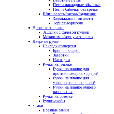
Ввертные петли
Петли накладные обычные
Петли-бабочки без врезки
Шпингалеты/засовы/задвижки
Задвижки/шпингалеты
Торцевые/ригеля
Дверные защелки
Защелки с фалевой ручкой
Механизмы/корпуса защелок
Дверные ручки
Накладки/завертки
Броненакладки
Завертки
Накладки
Ручки на планке
Ручки на планке для
противопожарных дверей
Ручки на планке для
узкопрофильных дверей
Ручки на планке общего
назначения
Ручки на розетке
Ручки-скобы
Замки
Врезные замки