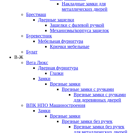
Накладные замки для
металлических дверей
Брестмаш
Дверные защелки
Защелки с фалевой ручкой
Механизмы/корпуса защелок
Буревестник
Мебельная фурнитура
Крючки мебельные
Булат
В-Ж
Вега Люкс
Дверная фурнитура
Глазки
Замки
Врезные замки
Врезные замки с ручками
Врезные замки с ручками
для деревянных дверей
ВПК НПО Машиностроения
Замки
Врезные замки
Врезные замки без ручек
Врезные замки без ручек
для металлических дверей