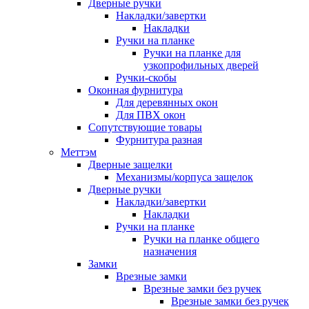
Дверные ручки
Накладки/завертки
Накладки
Ручки на планке
Ручки на планке для
узкопрофильных дверей
Ручки-скобы
Оконная фурнитура
Для деревянных окон
Для ПВХ окон
Сопутствующие товары
Фурнитура разная
Меттэм
Дверные защелки
Механизмы/корпуса защелок
Дверные ручки
Накладки/завертки
Накладки
Ручки на планке
Ручки на планке общего
назначения
Замки
Врезные замки
Врезные замки без ручек
Врезные замки без ручек