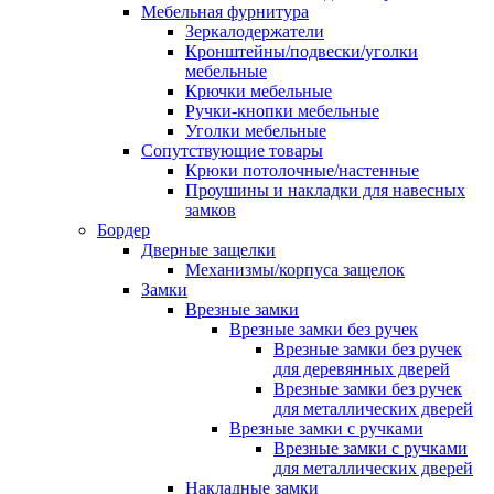
Мебельная фурнитура
Зеркалодержатели
Кронштейны/подвески/уголки
мебельные
Крючки мебельные
Ручки-кнопки мебельные
Уголки мебельные
Сопутствующие товары
Крюки потолочные/настенные
Проушины и накладки для навесных
замков
Бордер
Дверные защелки
Механизмы/корпуса защелок
Замки
Врезные замки
Врезные замки без ручек
Врезные замки без ручек
для деревянных дверей
Врезные замки без ручек
для металлических дверей
Врезные замки с ручками
Врезные замки с ручками
для металлических дверей
Накладные замки