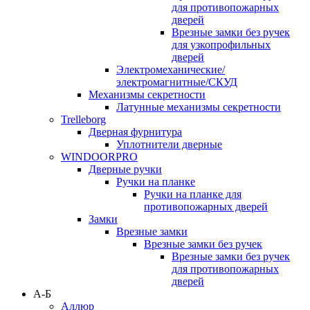
для противопожарных
дверей
Врезные замки без ручек
для узкопрофильных
дверей
Электромеханические/
электромагнитные/СКУД
Механизмы секретности
Латунные механизмы секретности
Trelleborg
Дверная фурнитура
Уплотнители дверные
WINDOORPRO
Дверные ручки
Ручки на планке
Ручки на планке для
противопожарных дверей
Замки
Врезные замки
Врезные замки без ручек
Врезные замки без ручек
для противопожарных
дверей
А-Б
Аллюр