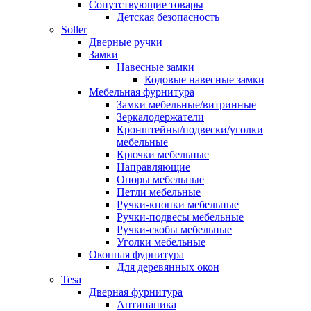
Сопутствующие товары
Детская безопасность
Soller
Дверные ручки
Замки
Навесные замки
Кодовые навесные замки
Мебельная фурнитура
Замки мебельные/витринные
Зеркалодержатели
Кронштейны/подвески/уголки
мебельные
Крючки мебельные
Направляющие
Опоры мебельные
Петли мебельные
Ручки-кнопки мебельные
Ручки-подвесы мебельные
Ручки-скобы мебельные
Уголки мебельные
Оконная фурнитура
Для деревянных окон
Tesa
Дверная фурнитура
Антипаника