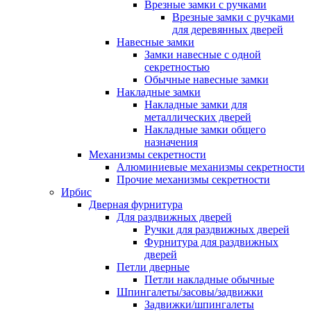
Врезные замки с ручками
Врезные замки с ручками
для деревянных дверей
Навесные замки
Замки навесные с одной
секретностью
Обычные навесные замки
Накладные замки
Накладные замки для
металлических дверей
Накладные замки общего
назначения
Механизмы секретности
Алюминиевые механизмы секретности
Прочие механизмы секретности
Ирбис
Дверная фурнитура
Для раздвижных дверей
Ручки для раздвижных дверей
Фурнитура для раздвижных
дверей
Петли дверные
Петли накладные обычные
Шпингалеты/засовы/задвижки
Задвижки/шпингалеты