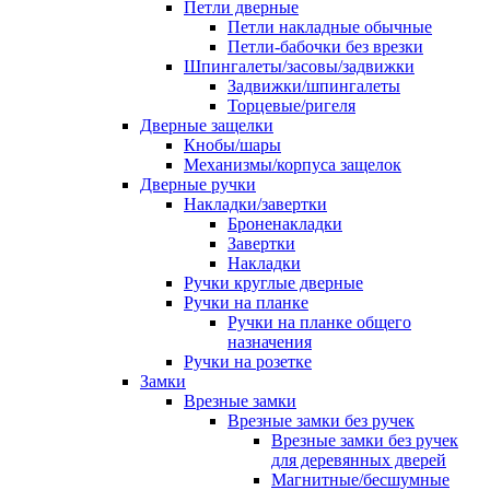
Петли дверные
Петли накладные обычные
Петли-бабочки без врезки
Шпингалеты/засовы/задвижки
Задвижки/шпингалеты
Торцевые/ригеля
Дверные защелки
Кнобы/шары
Механизмы/корпуса защелок
Дверные ручки
Накладки/завертки
Броненакладки
Завертки
Накладки
Ручки круглые дверные
Ручки на планке
Ручки на планке общего
назначения
Ручки на розетке
Замки
Врезные замки
Врезные замки без ручек
Врезные замки без ручек
для деревянных дверей
Магнитные/бесшумные