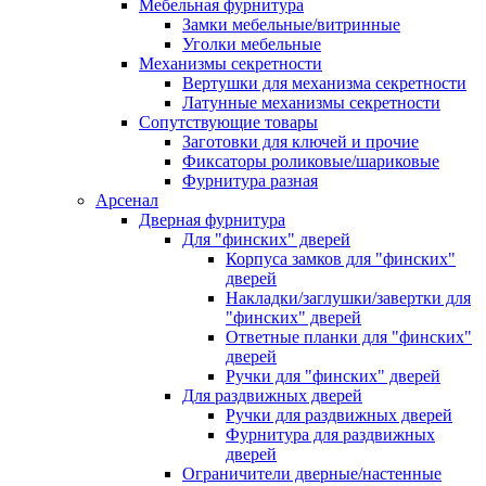
Мебельная фурнитура
Замки мебельные/витринные
Уголки мебельные
Механизмы секретности
Вертушки для механизма секретности
Латунные механизмы секретности
Сопутствующие товары
Заготовки для ключей и прочие
Фиксаторы роликовые/шариковые
Фурнитура разная
Арсенал
Дверная фурнитура
Для "финских" дверей
Корпуса замков для "финских"
дверей
Накладки/заглушки/завертки для
"финских" дверей
Ответные планки для "финских"
дверей
Ручки для "финских" дверей
Для раздвижных дверей
Ручки для раздвижных дверей
Фурнитура для раздвижных
дверей
Ограничители дверные/настенные