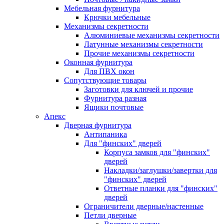
Мебельная фурнитура
Крючки мебельные
Механизмы секретности
Алюминиевые механизмы секретности
Латунные механизмы секретности
Прочие механизмы секретности
Оконная фурнитура
Для ПВХ окон
Сопутствующие товары
Заготовки для ключей и прочие
Фурнитура разная
Ящики почтовые
Апекс
Дверная фурнитура
Антипаника
Для "финских" дверей
Корпуса замков для "финских"
дверей
Накладки/заглушки/завертки для
"финских" дверей
Ответные планки для "финских"
дверей
Ограничители дверные/настенные
Петли дверные