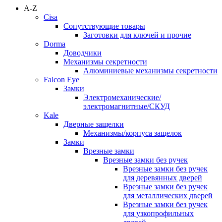
A-Z
Cisa
Сопутствующие товары
Заготовки для ключей и прочие
Dorma
Доводчики
Механизмы секретности
Алюминиевые механизмы секретности
Falcon Eye
Замки
Электромеханические/
электромагнитные/СКУД
Kale
Дверные защелки
Механизмы/корпуса защелок
Замки
Врезные замки
Врезные замки без ручек
Врезные замки без ручек
для деревянных дверей
Врезные замки без ручек
для металлических дверей
Врезные замки без ручек
для узкопрофильных