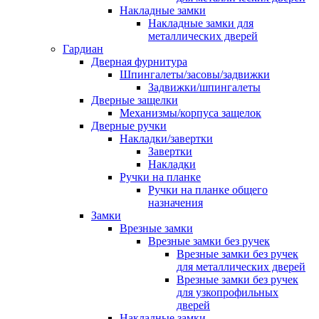
Накладные замки
Накладные замки для
металлических дверей
Гардиан
Дверная фурнитура
Шпингалеты/засовы/задвижки
Задвижки/шпингалеты
Дверные защелки
Механизмы/корпуса защелок
Дверные ручки
Накладки/завертки
Завертки
Накладки
Ручки на планке
Ручки на планке общего
назначения
Замки
Врезные замки
Врезные замки без ручек
Врезные замки без ручек
для металлических дверей
Врезные замки без ручек
для узкопрофильных
дверей
Накладные замки