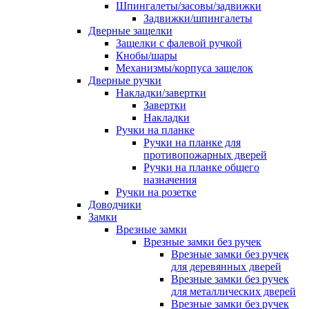
Шпингалеты/засовы/задвижки
Задвижки/шпингалеты
Дверные защелки
Защелки с фалевой ручкой
Кнобы/шары
Механизмы/корпуса защелок
Дверные ручки
Накладки/завертки
Завертки
Накладки
Ручки на планке
Ручки на планке для
противопожарных дверей
Ручки на планке общего
назначения
Ручки на розетке
Доводчики
Замки
Врезные замки
Врезные замки без ручек
Врезные замки без ручек
для деревянных дверей
Врезные замки без ручек
для металлических дверей
Врезные замки без ручек