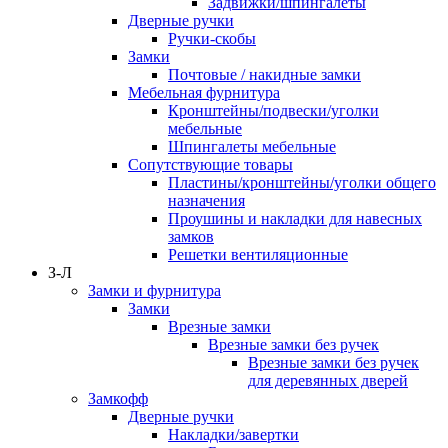
Задвижки/шпингалеты
Дверные ручки
Ручки-скобы
Замки
Почтовые / накидные замки
Мебельная фурнитура
Кронштейны/подвески/уголки
мебельные
Шпингалеты мебельные
Сопутствующие товары
Пластины/кронштейны/уголки общего
назначения
Проушины и накладки для навесных
замков
Решетки вентиляционные
З-Л
Замки и фурнитура
Замки
Врезные замки
Врезные замки без ручек
Врезные замки без ручек
для деревянных дверей
Замкофф
Дверные ручки
Накладки/завертки