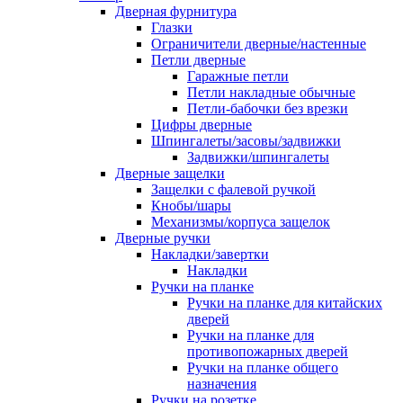
Дверная фурнитура
Глазки
Ограничители дверные/настенные
Петли дверные
Гаражные петли
Петли накладные обычные
Петли-бабочки без врезки
Цифры дверные
Шпингалеты/засовы/задвижки
Задвижки/шпингалеты
Дверные защелки
Защелки с фалевой ручкой
Кнобы/шары
Механизмы/корпуса защелок
Дверные ручки
Накладки/завертки
Накладки
Ручки на планке
Ручки на планке для китайских
дверей
Ручки на планке для
противопожарных дверей
Ручки на планке общего
назначения
Ручки на розетке