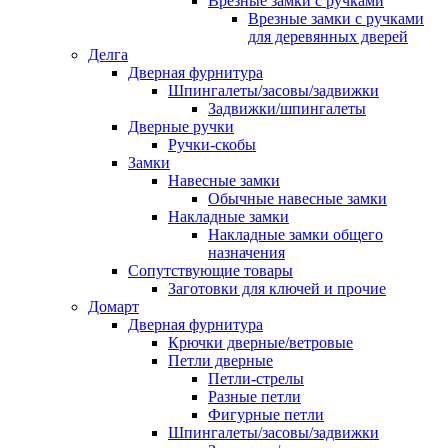
Врезные замки с ручками
Врезные замки с ручками
для деревянных дверей
Делга
Дверная фурнитура
Шпингалеты/засовы/задвижки
Задвижки/шпингалеты
Дверные ручки
Ручки-скобы
Замки
Навесные замки
Обычные навесные замки
Накладные замки
Накладные замки общего
назначения
Сопутствующие товары
Заготовки для ключей и прочие
Домарт
Дверная фурнитура
Крючки дверные/ветровые
Петли дверные
Петли-стрелы
Разные петли
Фигурные петли
Шпингалеты/засовы/задвижки