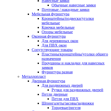
Навесные замки
Обычные навесные замки
Почтовые / накидные замки
Мебельная фурнитура
Кронштейны/подвески/уголки
мебельные
Крючки мебельные
Опоры мебельные
Оконная фурнитура
Для деревянных окон
Для ПВХ окон
Сопутствующие товары
Пластины/кронштейны/уголки общего
назначения
Проушины и накладки для навесных
замков
Фурнитура разная
Металлопласт
Дверная фурнитура
Для раздвижных дверей
Ручки для раздвижных дверей
Петли дверные
Петли для ПВХ
Шпингалеты/засовы/задвижки
Торцевые/ригеля