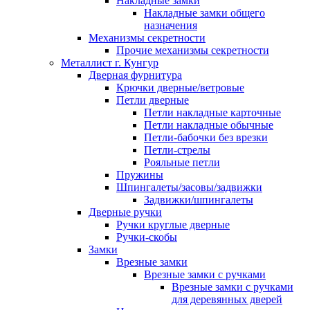
Накладные замки
Накладные замки общего
назначения
Механизмы секретности
Прочие механизмы секретности
Металлист г. Кунгур
Дверная фурнитура
Крючки дверные/ветровые
Петли дверные
Петли накладные карточные
Петли накладные обычные
Петли-бабочки без врезки
Петли-стрелы
Рояльные петли
Пружины
Шпингалеты/засовы/задвижки
Задвижки/шпингалеты
Дверные ручки
Ручки круглые дверные
Ручки-скобы
Замки
Врезные замки
Врезные замки с ручками
Врезные замки с ручками
для деревянных дверей