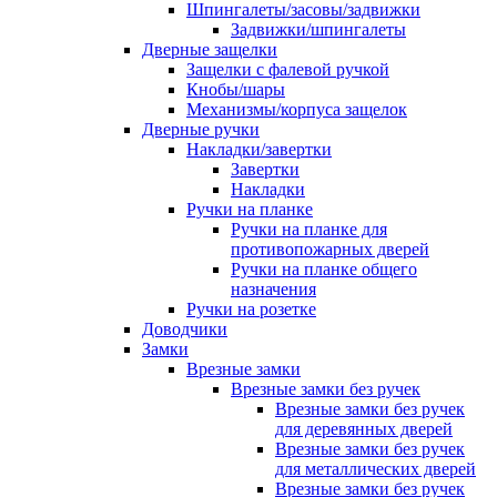
Шпингалеты/засовы/задвижки
Задвижки/шпингалеты
Дверные защелки
Защелки с фалевой ручкой
Кнобы/шары
Механизмы/корпуса защелок
Дверные ручки
Накладки/завертки
Завертки
Накладки
Ручки на планке
Ручки на планке для
противопожарных дверей
Ручки на планке общего
назначения
Ручки на розетке
Доводчики
Замки
Врезные замки
Врезные замки без ручек
Врезные замки без ручек
для деревянных дверей
Врезные замки без ручек
для металлических дверей
Врезные замки без ручек