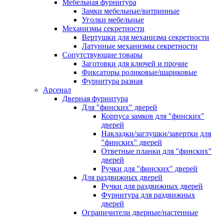
Мебельная фурнитура
Замки мебельные/витринные
Уголки мебельные
Механизмы секретности
Вертушки для механизма секретности
Латунные механизмы секретности
Сопутствующие товары
Заготовки для ключей и прочие
Фиксаторы роликовые/шариковые
Фурнитура разная
Арсенал
Дверная фурнитура
Для "финских" дверей
Корпуса замков для "финских"
дверей
Накладки/заглушки/завертки для
"финских" дверей
Ответные планки для "финских"
дверей
Ручки для "финских" дверей
Для раздвижных дверей
Ручки для раздвижных дверей
Фурнитура для раздвижных
дверей
Ограничители дверные/настенные