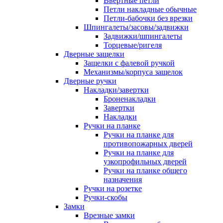
Ввертные петли
Петли накладные обычные
Петли-бабочки без врезки
Шпингалеты/засовы/задвижки
Задвижки/шпингалеты
Торцевые/ригеля
Дверные защелки
Защелки с фалевой ручкой
Механизмы/корпуса защелок
Дверные ручки
Накладки/завертки
Броненакладки
Завертки
Накладки
Ручки на планке
Ручки на планке для
противопожарных дверей
Ручки на планке для
узкопрофильных дверей
Ручки на планке общего
назначения
Ручки на розетке
Ручки-скобы
Замки
Врезные замки