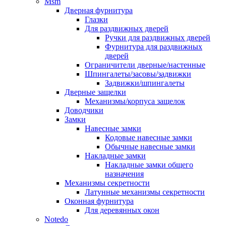
Msm
Дверная фурнитура
Глазки
Для раздвижных дверей
Ручки для раздвижных дверей
Фурнитура для раздвижных
дверей
Ограничители дверные/настенные
Шпингалеты/засовы/задвижки
Задвижки/шпингалеты
Дверные защелки
Механизмы/корпуса защелок
Доводчики
Замки
Навесные замки
Кодовые навесные замки
Обычные навесные замки
Накладные замки
Накладные замки общего
назначения
Механизмы секретности
Латунные механизмы секретности
Оконная фурнитура
Для деревянных окон
Notedo