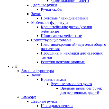
Задвижки/шпингалеты
Дверные ручки
Ручки-скобы
Замки
Почтовые / накидные замки
Мебельная фурнитура
Кронштейны/подвески/уголки
мебельные
Шпингалеты мебельные
Сопутствующие товары
Пластины/кронштейны/уголки общего
назначения
Проушины и накладки для навесных
замков
Решетки вентиляционные
З-Л
Замки и фурнитура
Замки
Врезные замки
Врезные замки без ручек
Врезные замки без ручек
для деревянных дверей
Замкофф
Дверные ручки
Накладки/завертки