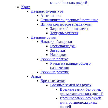
металлических дверей
Крит
Дверная фурнитура
Антипаника
Ограничители дверные/настенные
Шпингалеты/засовы/задвижки
Задвижки/шпингалеты
Торцевые/ригеля
Дверные ручки
Накладки/завертки
Броненакладки
Завертки
Накладки
Ручки на планке
Ручки на планке общего
назначения
Ручки на розетке
Замки
Врезные замки
Врезные замки без ручек
Врезные замки без ручек
для металлических дверей
Врезные замки без ручек
для противопожарных
дверей