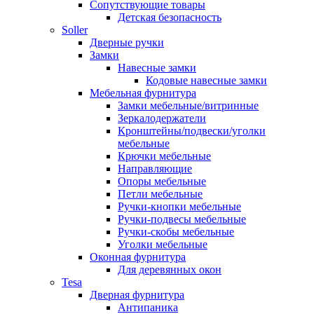
Сопутствующие товары
Детская безопасность
Soller
Дверные ручки
Замки
Навесные замки
Кодовые навесные замки
Мебельная фурнитура
Замки мебельные/витринные
Зеркалодержатели
Кронштейны/подвески/уголки
мебельные
Крючки мебельные
Направляющие
Опоры мебельные
Петли мебельные
Ручки-кнопки мебельные
Ручки-подвесы мебельные
Ручки-скобы мебельные
Уголки мебельные
Оконная фурнитура
Для деревянных окон
Tesa
Дверная фурнитура
Антипаника