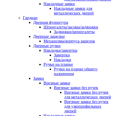
Накладные замки
Накладные замки для
металлических дверей
Гардиан
Дверная фурнитура
Шпингалеты/засовы/задвижки
Задвижки/шпингалеты
Дверные защелки
Механизмы/корпуса защелок
Дверные ручки
Накладки/завертки
Завертки
Накладки
Ручки на планке
Ручки на планке общего
назначения
Замки
Врезные замки
Врезные замки без ручек
Врезные замки без ручек
для металлических дверей
Врезные замки без ручек
для узкопрофильных
дверей
Накладные замки