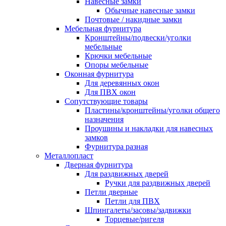
Навесные замки
Обычные навесные замки
Почтовые / накидные замки
Мебельная фурнитура
Кронштейны/подвески/уголки
мебельные
Крючки мебельные
Опоры мебельные
Оконная фурнитура
Для деревянных окон
Для ПВХ окон
Сопутствующие товары
Пластины/кронштейны/уголки общего
назначения
Проушины и накладки для навесных
замков
Фурнитура разная
Металлопласт
Дверная фурнитура
Для раздвижных дверей
Ручки для раздвижных дверей
Петли дверные
Петли для ПВХ
Шпингалеты/засовы/задвижки
Торцевые/ригеля