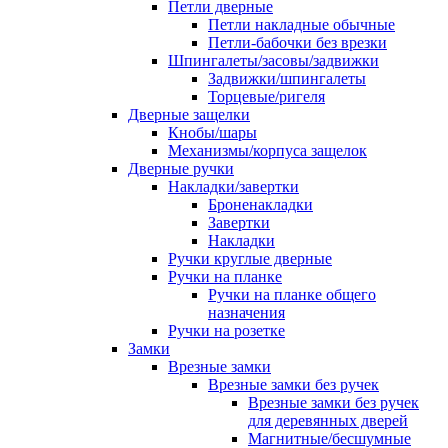
Петли дверные
Петли накладные обычные
Петли-бабочки без врезки
Шпингалеты/засовы/задвижки
Задвижки/шпингалеты
Торцевые/ригеля
Дверные защелки
Кнобы/шары
Механизмы/корпуса защелок
Дверные ручки
Накладки/завертки
Броненакладки
Завертки
Накладки
Ручки круглые дверные
Ручки на планке
Ручки на планке общего
назначения
Ручки на розетке
Замки
Врезные замки
Врезные замки без ручек
Врезные замки без ручек
для деревянных дверей
Магнитные/бесшумные