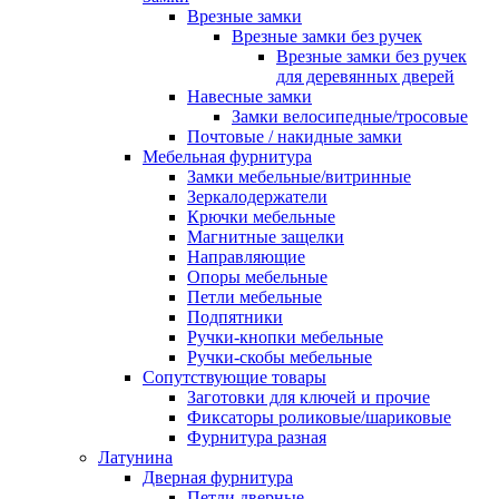
Врезные замки
Врезные замки без ручек
Врезные замки без ручек
для деревянных дверей
Навесные замки
Замки велосипедные/тросовые
Почтовые / накидные замки
Мебельная фурнитура
Замки мебельные/витринные
Зеркалодержатели
Крючки мебельные
Магнитные защелки
Направляющие
Опоры мебельные
Петли мебельные
Подпятники
Ручки-кнопки мебельные
Ручки-скобы мебельные
Сопутствующие товары
Заготовки для ключей и прочие
Фиксаторы роликовые/шариковые
Фурнитура разная
Латунина
Дверная фурнитура
Петли дверные