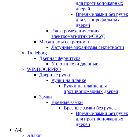
для противопожарных
дверей
Врезные замки без ручек
для узкопрофильных
дверей
Электромеханические/
электромагнитные/СКУД
Механизмы секретности
Латунные механизмы секретности
Trelleborg
Дверная фурнитура
Уплотнители дверные
WINDOORPRO
Дверные ручки
Ручки на планке
Ручки на планке для
противопожарных дверей
Замки
Врезные замки
Врезные замки без ручек
Врезные замки без ручек
для противопожарных
дверей
А-Б
Аллюр