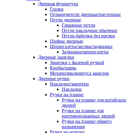
Дверная фурнитура
Глазки
Ограничители дверные/настенные
Петли дверные
Гаражные петли
Петли накладные обычные
Петли-бабочки без врезки
Цифры дверные
Шпингалеты/засовы/задвижки
Задвижки/шпингалеты
Дверные защелки
Защелки с фалевой ручкой
Кнобы/шары
Механизмы/корпуса защелок
Дверные ручки
Накладки/завертки
Накладки
Ручки на планке
Ручки на планке для китайских
дверей
Ручки на планке для
противопожарных дверей
Ручки на планке общего
назначения
Ручки на розетке