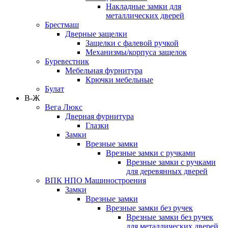
Накладные замки для
металлических дверей
Брестмаш
Дверные защелки
Защелки с фалевой ручкой
Механизмы/корпуса защелок
Буревестник
Мебельная фурнитура
Крючки мебельные
Булат
В-Ж
Вега Люкс
Дверная фурнитура
Глазки
Замки
Врезные замки
Врезные замки с ручками
Врезные замки с ручками
для деревянных дверей
ВПК НПО Машиностроения
Замки
Врезные замки
Врезные замки без ручек
Врезные замки без ручек
для металлических дверей