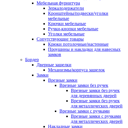
Мебельная фурнитура
Зеркалодержатели
Кронштейны/подвески/уголки
мебельные
Крючки мебельные
Ручки-кнопки мебельные
Уголки мебельные
Сопутствующие товары
Крюки потолочные/настенные
Проушины и накладки для навесных
замков
Бордер
Дверные защелки
Механизмы/корпуса защелок
Замки
Врезные замки
Врезные замки без ручек
Врезные замки без ручек
для деревянных дверей
Врезные замки без ручек
для металлических дверей
Врезные замки с ручками
Врезные замки с ручками
для металлических дверей
Накладные замки