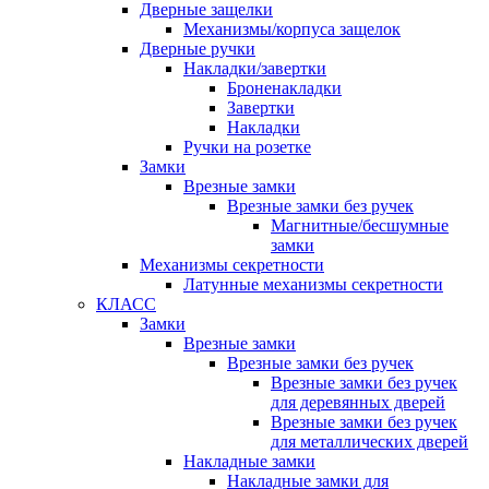
Дверные защелки
Механизмы/корпуса защелок
Дверные ручки
Накладки/завертки
Броненакладки
Завертки
Накладки
Ручки на розетке
Замки
Врезные замки
Врезные замки без ручек
Магнитные/бесшумные
замки
Механизмы секретности
Латунные механизмы секретности
КЛАСС
Замки
Врезные замки
Врезные замки без ручек
Врезные замки без ручек
для деревянных дверей
Врезные замки без ручек
для металлических дверей
Накладные замки
Накладные замки для