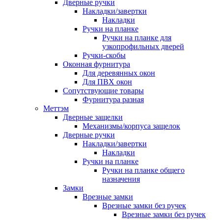
Дверные ручки
Накладки/завертки
Накладки
Ручки на планке
Ручки на планке для
узкопрофильных дверей
Ручки-скобы
Оконная фурнитура
Для деревянных окон
Для ПВХ окон
Сопутствующие товары
Фурнитура разная
Меттэм
Дверные защелки
Механизмы/корпуса защелок
Дверные ручки
Накладки/завертки
Накладки
Ручки на планке
Ручки на планке общего
назначения
Замки
Врезные замки
Врезные замки без ручек
Врезные замки без ручек