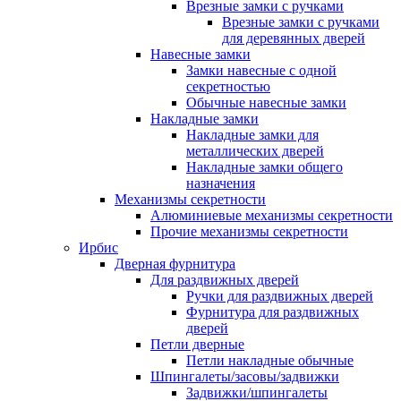
Врезные замки с ручками
Врезные замки с ручками
для деревянных дверей
Навесные замки
Замки навесные с одной
секретностью
Обычные навесные замки
Накладные замки
Накладные замки для
металлических дверей
Накладные замки общего
назначения
Механизмы секретности
Алюминиевые механизмы секретности
Прочие механизмы секретности
Ирбис
Дверная фурнитура
Для раздвижных дверей
Ручки для раздвижных дверей
Фурнитура для раздвижных
дверей
Петли дверные
Петли накладные обычные
Шпингалеты/засовы/задвижки
Задвижки/шпингалеты