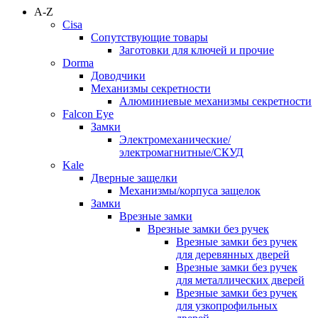
A-Z
Cisa
Сопутствующие товары
Заготовки для ключей и прочие
Dorma
Доводчики
Механизмы секретности
Алюминиевые механизмы секретности
Falcon Eye
Замки
Электромеханические/
электромагнитные/СКУД
Kale
Дверные защелки
Механизмы/корпуса защелок
Замки
Врезные замки
Врезные замки без ручек
Врезные замки без ручек
для деревянных дверей
Врезные замки без ручек
для металлических дверей
Врезные замки без ручек
для узкопрофильных