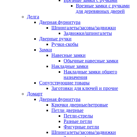
Врезные замки с ручками
Врезные замки с ручками
для деревянных дверей
Делга
Дверная фурнитура
Шпингалеты/засовы/задвижки
Задвижки/шпингалеты
Дверные ручки
Ручки-скобы
Замки
Навесные замки
Обычные навесные замки
Накладные замки
Накладные замки общего
назначения
Сопутствующие товары
Заготовки для ключей и прочие
Домарт
Дверная фурнитура
Крючки дверные/ветровые
Петли дверные
Петли-стрелы
Разные петли
Фигурные петли
Шпингалеты/засовы/задвижки