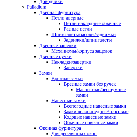
Доводчики
Palladium
Дверная фурнитура
Петли дверные
Петли накладные обычные
Разные петли
Шпингалеты/засовы/задвижки
Задвижки/шпингалеты
Дверные защелки
Механизмы/корпуса защелок
Дверные ручки
Накладки/завертки
Завертки
Замки
Врезные замки
Врезные замки без ручек
Магнитные/бесшумные
замки
Навесные замки
Всепогодные навесные замки
Замки велосипедные/тросовые
Кодовые навесные замки
Обычные навесные замки
Оконная фурнитура
Для деревянных окон