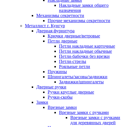
Накладные замки
Накладные замки общего
назначения
Механизмы секретности
Прочие механизмы секретности
Металлист г. Кунгур
Дверная фурнитура
Крючки дверные/ветровые
Петли дверные
Петли накладные карточные
Петли накладные обычные
Петли-бабочки без врезки
Петли-стрелы
Рояльные петли
Пружины
Шпингалеты/засовы/задвижки
Задвижки/шпингалеты
Дверные ручки
Ручки круглые дверные
Ручки-скобы
Замки
Врезные замки
Врезные замки с ручками
Врезные замки с ручками
для деревянных дверей