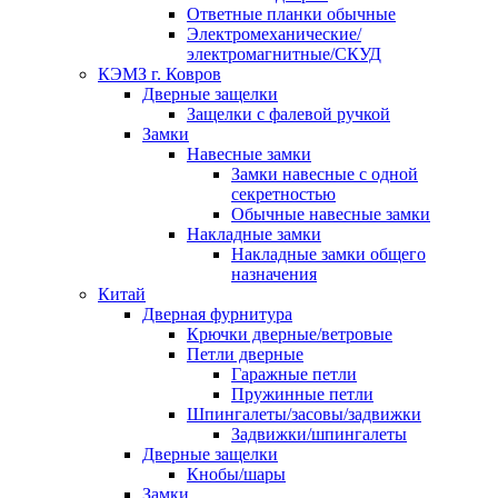
Ответные планки обычные
Электромеханические/
электромагнитные/СКУД
КЭМЗ г. Ковров
Дверные защелки
Защелки с фалевой ручкой
Замки
Навесные замки
Замки навесные с одной
секретностью
Обычные навесные замки
Накладные замки
Накладные замки общего
назначения
Китай
Дверная фурнитура
Крючки дверные/ветровые
Петли дверные
Гаражные петли
Пружинные петли
Шпингалеты/засовы/задвижки
Задвижки/шпингалеты
Дверные защелки
Кнобы/шары
Замки