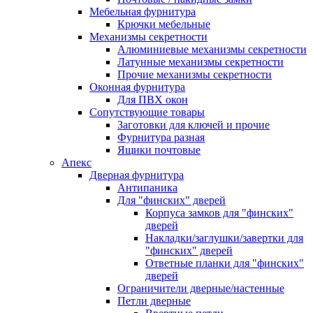
Мебельная фурнитура
Крючки мебельные
Механизмы секретности
Алюминиевые механизмы секретности
Латунные механизмы секретности
Прочие механизмы секретности
Оконная фурнитура
Для ПВХ окон
Сопутствующие товары
Заготовки для ключей и прочие
Фурнитура разная
Ящики почтовые
Апекс
Дверная фурнитура
Антипаника
Для "финских" дверей
Корпуса замков для "финских"
дверей
Накладки/заглушки/завертки для
"финских" дверей
Ответные планки для "финских"
дверей
Ограничители дверные/настенные
Петли дверные