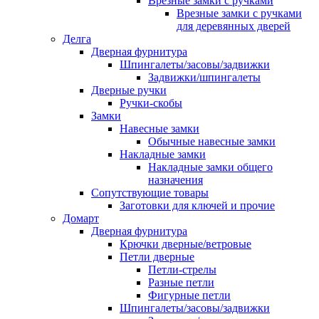
Врезные замки с ручками
Врезные замки с ручками
для деревянных дверей
Делга
Дверная фурнитура
Шпингалеты/засовы/задвижки
Задвижки/шпингалеты
Дверные ручки
Ручки-скобы
Замки
Навесные замки
Обычные навесные замки
Накладные замки
Накладные замки общего
назначения
Сопутствующие товары
Заготовки для ключей и прочие
Домарт
Дверная фурнитура
Крючки дверные/ветровые
Петли дверные
Петли-стрелы
Разные петли
Фигурные петли
Шпингалеты/засовы/задвижки