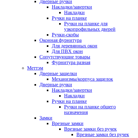
Дверные ручки
Накладки/завертки
Накладки
Ручки на планке
Ручки на планке для
узкопрофильных дверей
Ручки-скобы
Оконная фурнитура
Для деревянных окон
Для ПВХ окон
Сопутствующие товары
Фурнитура разная
Меттэм
Дверные защелки
Механизмы/корпуса защелок
Дверные ручки
Накладки/завертки
Накладки
Ручки на планке
Ручки на планке общего
назначения
Замки
Врезные замки
Врезные замки без ручек
Врезные замки без ручек