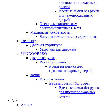
для противопожарных
дверей
Врезные замки без ручек
для узкопрофильных
дверей
Электромеханические/
электромагнитные/СКУД
Механизмы секретности
Латунные механизмы секретности
Trelleborg
Дверная фурнитура
Уплотнители дверные
WINDOORPRO
Дверные ручки
Ручки на планке
Ручки на планке для
противопожарных дверей
Замки
Врезные замки
Врезные замки без ручек
Врезные замки без ручек
для противопожарных
дверей
А-Б
Аллюр