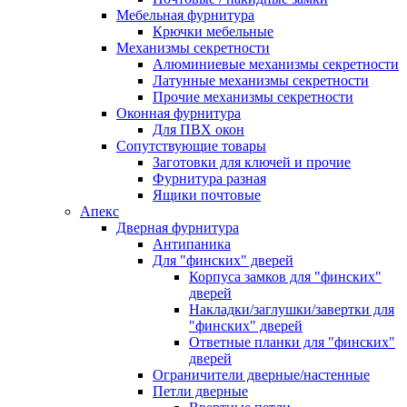
Мебельная фурнитура
Крючки мебельные
Механизмы секретности
Алюминиевые механизмы секретности
Латунные механизмы секретности
Прочие механизмы секретности
Оконная фурнитура
Для ПВХ окон
Сопутствующие товары
Заготовки для ключей и прочие
Фурнитура разная
Ящики почтовые
Апекс
Дверная фурнитура
Антипаника
Для "финских" дверей
Корпуса замков для "финских"
дверей
Накладки/заглушки/завертки для
"финских" дверей
Ответные планки для "финских"
дверей
Ограничители дверные/настенные
Петли дверные