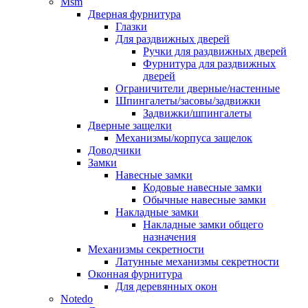
Msm
Дверная фурнитура
Глазки
Для раздвижных дверей
Ручки для раздвижных дверей
Фурнитура для раздвижных
дверей
Ограничители дверные/настенные
Шпингалеты/засовы/задвижки
Задвижки/шпингалеты
Дверные защелки
Механизмы/корпуса защелок
Доводчики
Замки
Навесные замки
Кодовые навесные замки
Обычные навесные замки
Накладные замки
Накладные замки общего
назначения
Механизмы секретности
Латунные механизмы секретности
Оконная фурнитура
Для деревянных окон
Notedo