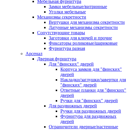
Мебельная фурнитура
Замки мебельные/витринные
Уголки мебельные
Механизмы секретности
Вертушки для механизма секретности
Латунные механизмы секретности
Сопутствующие товары
Заготовки для ключей и прочие
Фиксаторы роликовые/шариковые
Фурнитура разная
Арсенал
Дверная фурнитура
Для "финских" дверей
Корпуса замков для "финских"
дверей
Накладки/заглушки/завертки для
"финских" дверей
Ответные планки для "финских"
дверей
Ручки для "финских" дверей
Для раздвижных дверей
Ручки для раздвижных дверей
Фурнитура для раздвижных
дверей
Ограничители дверные/настенные