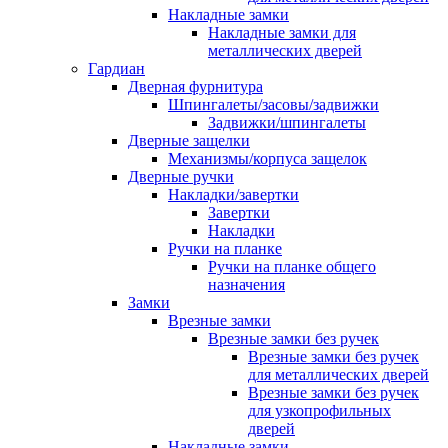
Накладные замки
Накладные замки для
металлических дверей
Гардиан
Дверная фурнитура
Шпингалеты/засовы/задвижки
Задвижки/шпингалеты
Дверные защелки
Механизмы/корпуса защелок
Дверные ручки
Накладки/завертки
Завертки
Накладки
Ручки на планке
Ручки на планке общего
назначения
Замки
Врезные замки
Врезные замки без ручек
Врезные замки без ручек
для металлических дверей
Врезные замки без ручек
для узкопрофильных
дверей
Накладные замки