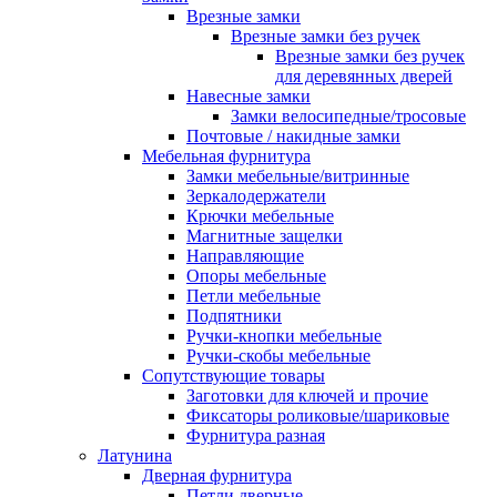
Врезные замки
Врезные замки без ручек
Врезные замки без ручек
для деревянных дверей
Навесные замки
Замки велосипедные/тросовые
Почтовые / накидные замки
Мебельная фурнитура
Замки мебельные/витринные
Зеркалодержатели
Крючки мебельные
Магнитные защелки
Направляющие
Опоры мебельные
Петли мебельные
Подпятники
Ручки-кнопки мебельные
Ручки-скобы мебельные
Сопутствующие товары
Заготовки для ключей и прочие
Фиксаторы роликовые/шариковые
Фурнитура разная
Латунина
Дверная фурнитура
Петли дверные