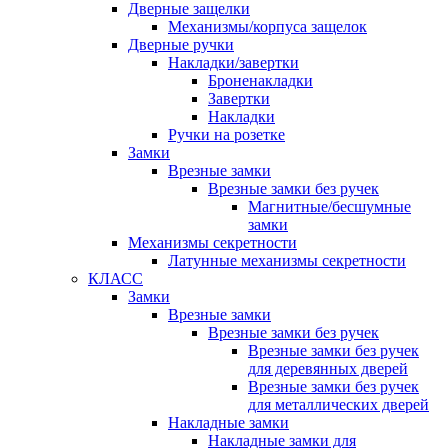
Дверные защелки
Механизмы/корпуса защелок
Дверные ручки
Накладки/завертки
Броненакладки
Завертки
Накладки
Ручки на розетке
Замки
Врезные замки
Врезные замки без ручек
Магнитные/бесшумные
замки
Механизмы секретности
Латунные механизмы секретности
КЛАСС
Замки
Врезные замки
Врезные замки без ручек
Врезные замки без ручек
для деревянных дверей
Врезные замки без ручек
для металлических дверей
Накладные замки
Накладные замки для