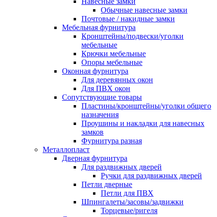
Навесные замки
Обычные навесные замки
Почтовые / накидные замки
Мебельная фурнитура
Кронштейны/подвески/уголки
мебельные
Крючки мебельные
Опоры мебельные
Оконная фурнитура
Для деревянных окон
Для ПВХ окон
Сопутствующие товары
Пластины/кронштейны/уголки общего
назначения
Проушины и накладки для навесных
замков
Фурнитура разная
Металлопласт
Дверная фурнитура
Для раздвижных дверей
Ручки для раздвижных дверей
Петли дверные
Петли для ПВХ
Шпингалеты/засовы/задвижки
Торцевые/ригеля