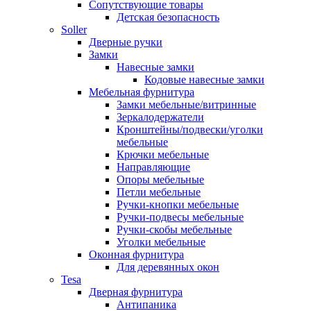
Сопутствующие товары
Детская безопасность
Soller
Дверные ручки
Замки
Навесные замки
Кодовые навесные замки
Мебельная фурнитура
Замки мебельные/витринные
Зеркалодержатели
Кронштейны/подвески/уголки
мебельные
Крючки мебельные
Направляющие
Опоры мебельные
Петли мебельные
Ручки-кнопки мебельные
Ручки-подвесы мебельные
Ручки-скобы мебельные
Уголки мебельные
Оконная фурнитура
Для деревянных окон
Tesa
Дверная фурнитура
Антипаника