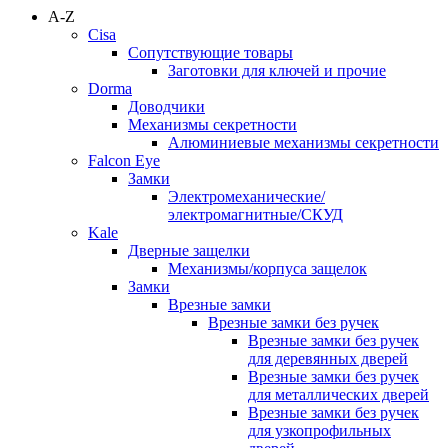
A-Z
Cisa
Сопутствующие товары
Заготовки для ключей и прочие
Dorma
Доводчики
Механизмы секретности
Алюминиевые механизмы секретности
Falcon Eye
Замки
Электромеханические/
электромагнитные/СКУД
Kale
Дверные защелки
Механизмы/корпуса защелок
Замки
Врезные замки
Врезные замки без ручек
Врезные замки без ручек
для деревянных дверей
Врезные замки без ручек
для металлических дверей
Врезные замки без ручек
для узкопрофильных