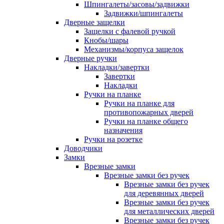
Шпингалеты/засовы/задвижки
Задвижки/шпингалеты
Дверные защелки
Защелки с фалевой ручкой
Кнобы/шары
Механизмы/корпуса защелок
Дверные ручки
Накладки/завертки
Завертки
Накладки
Ручки на планке
Ручки на планке для
противопожарных дверей
Ручки на планке общего
назначения
Ручки на розетке
Доводчики
Замки
Врезные замки
Врезные замки без ручек
Врезные замки без ручек
для деревянных дверей
Врезные замки без ручек
для металлических дверей
Врезные замки без ручек