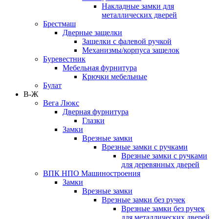
Накладные замки для
металлических дверей
Брестмаш
Дверные защелки
Защелки с фалевой ручкой
Механизмы/корпуса защелок
Буревестник
Мебельная фурнитура
Крючки мебельные
Булат
В-Ж
Вега Люкс
Дверная фурнитура
Глазки
Замки
Врезные замки
Врезные замки с ручками
Врезные замки с ручками
для деревянных дверей
ВПК НПО Машиностроения
Замки
Врезные замки
Врезные замки без ручек
Врезные замки без ручек
для металлических дверей