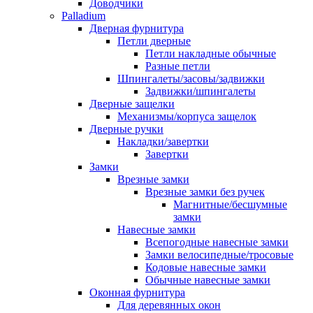
Доводчики
Palladium
Дверная фурнитура
Петли дверные
Петли накладные обычные
Разные петли
Шпингалеты/засовы/задвижки
Задвижки/шпингалеты
Дверные защелки
Механизмы/корпуса защелок
Дверные ручки
Накладки/завертки
Завертки
Замки
Врезные замки
Врезные замки без ручек
Магнитные/бесшумные
замки
Навесные замки
Всепогодные навесные замки
Замки велосипедные/тросовые
Кодовые навесные замки
Обычные навесные замки
Оконная фурнитура
Для деревянных окон