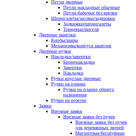
Петли дверные
Петли накладные обычные
Петли-бабочки без врезки
Шпингалеты/засовы/задвижки
Задвижки/шпингалеты
Торцевые/ригеля
Дверные защелки
Кнобы/шары
Механизмы/корпуса защелок
Дверные ручки
Накладки/завертки
Броненакладки
Завертки
Накладки
Ручки круглые дверные
Ручки на планке
Ручки на планке общего
назначения
Ручки на розетке
Замки
Врезные замки
Врезные замки без ручек
Врезные замки без ручек
для деревянных дверей
Магнитные/бесшумные