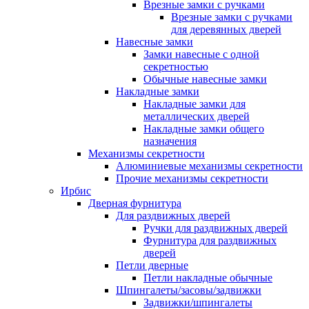
Врезные замки с ручками
Врезные замки с ручками
для деревянных дверей
Навесные замки
Замки навесные с одной
секретностью
Обычные навесные замки
Накладные замки
Накладные замки для
металлических дверей
Накладные замки общего
назначения
Механизмы секретности
Алюминиевые механизмы секретности
Прочие механизмы секретности
Ирбис
Дверная фурнитура
Для раздвижных дверей
Ручки для раздвижных дверей
Фурнитура для раздвижных
дверей
Петли дверные
Петли накладные обычные
Шпингалеты/засовы/задвижки
Задвижки/шпингалеты