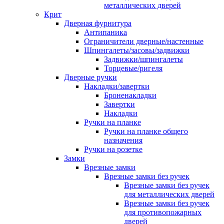
металлических дверей
Крит
Дверная фурнитура
Антипаника
Ограничители дверные/настенные
Шпингалеты/засовы/задвижки
Задвижки/шпингалеты
Торцевые/ригеля
Дверные ручки
Накладки/завертки
Броненакладки
Завертки
Накладки
Ручки на планке
Ручки на планке общего
назначения
Ручки на розетке
Замки
Врезные замки
Врезные замки без ручек
Врезные замки без ручек
для металлических дверей
Врезные замки без ручек
для противопожарных
дверей