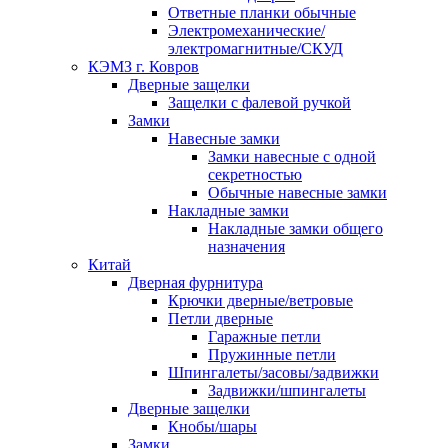
Ответные планки обычные
Электромеханические/
электромагнитные/СКУД
КЭМЗ г. Ковров
Дверные защелки
Защелки с фалевой ручкой
Замки
Навесные замки
Замки навесные с одной
секретностью
Обычные навесные замки
Накладные замки
Накладные замки общего
назначения
Китай
Дверная фурнитура
Крючки дверные/ветровые
Петли дверные
Гаражные петли
Пружинные петли
Шпингалеты/засовы/задвижки
Задвижки/шпингалеты
Дверные защелки
Кнобы/шары
Замки