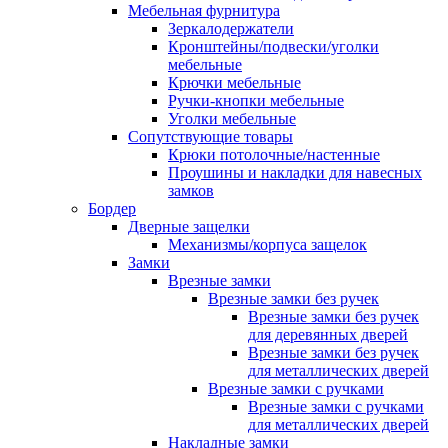
Мебельная фурнитура
Зеркалодержатели
Кронштейны/подвески/уголки
мебельные
Крючки мебельные
Ручки-кнопки мебельные
Уголки мебельные
Сопутствующие товары
Крюки потолочные/настенные
Проушины и накладки для навесных
замков
Бордер
Дверные защелки
Механизмы/корпуса защелок
Замки
Врезные замки
Врезные замки без ручек
Врезные замки без ручек
для деревянных дверей
Врезные замки без ручек
для металлических дверей
Врезные замки с ручками
Врезные замки с ручками
для металлических дверей
Накладные замки