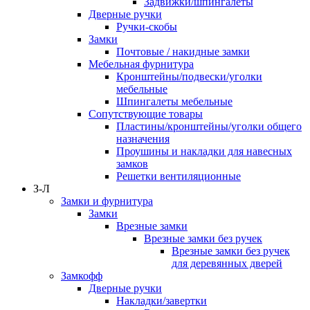
Задвижки/шпингалеты
Дверные ручки
Ручки-скобы
Замки
Почтовые / накидные замки
Мебельная фурнитура
Кронштейны/подвески/уголки
мебельные
Шпингалеты мебельные
Сопутствующие товары
Пластины/кронштейны/уголки общего
назначения
Проушины и накладки для навесных
замков
Решетки вентиляционные
З-Л
Замки и фурнитура
Замки
Врезные замки
Врезные замки без ручек
Врезные замки без ручек
для деревянных дверей
Замкофф
Дверные ручки
Накладки/завертки