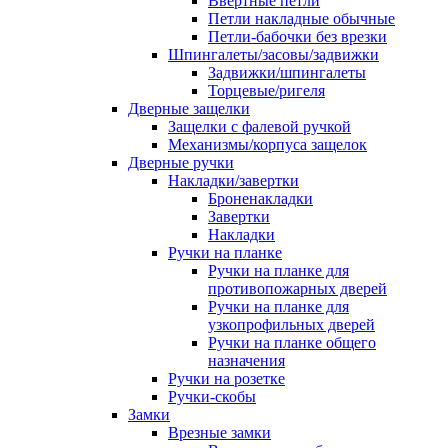
Ввертные петли
Петли накладные обычные
Петли-бабочки без врезки
Шпингалеты/засовы/задвижки
Задвижки/шпингалеты
Торцевые/ригеля
Дверные защелки
Защелки с фалевой ручкой
Механизмы/корпуса защелок
Дверные ручки
Накладки/завертки
Броненакладки
Завертки
Накладки
Ручки на планке
Ручки на планке для
противопожарных дверей
Ручки на планке для
узкопрофильных дверей
Ручки на планке общего
назначения
Ручки на розетке
Ручки-скобы
Замки
Врезные замки