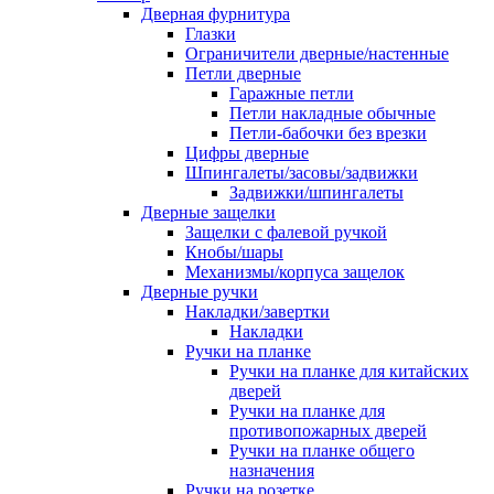
Дверная фурнитура
Глазки
Ограничители дверные/настенные
Петли дверные
Гаражные петли
Петли накладные обычные
Петли-бабочки без врезки
Цифры дверные
Шпингалеты/засовы/задвижки
Задвижки/шпингалеты
Дверные защелки
Защелки с фалевой ручкой
Кнобы/шары
Механизмы/корпуса защелок
Дверные ручки
Накладки/завертки
Накладки
Ручки на планке
Ручки на планке для китайских
дверей
Ручки на планке для
противопожарных дверей
Ручки на планке общего
назначения
Ручки на розетке