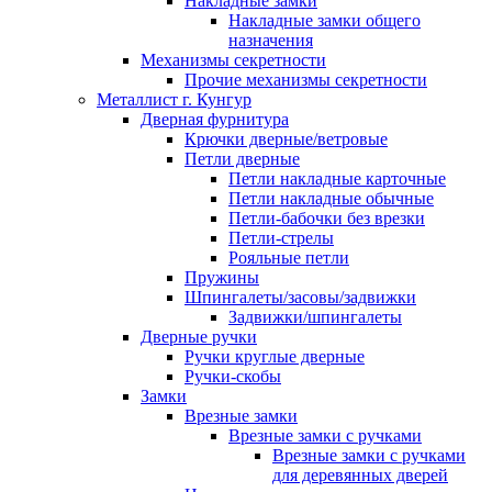
Накладные замки
Накладные замки общего
назначения
Механизмы секретности
Прочие механизмы секретности
Металлист г. Кунгур
Дверная фурнитура
Крючки дверные/ветровые
Петли дверные
Петли накладные карточные
Петли накладные обычные
Петли-бабочки без врезки
Петли-стрелы
Рояльные петли
Пружины
Шпингалеты/засовы/задвижки
Задвижки/шпингалеты
Дверные ручки
Ручки круглые дверные
Ручки-скобы
Замки
Врезные замки
Врезные замки с ручками
Врезные замки с ручками
для деревянных дверей