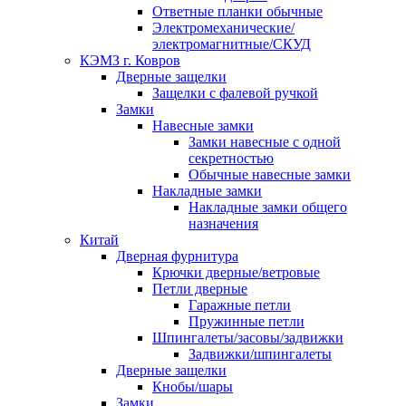
Ответные планки обычные
Электромеханические/
электромагнитные/СКУД
КЭМЗ г. Ковров
Дверные защелки
Защелки с фалевой ручкой
Замки
Навесные замки
Замки навесные с одной
секретностью
Обычные навесные замки
Накладные замки
Накладные замки общего
назначения
Китай
Дверная фурнитура
Крючки дверные/ветровые
Петли дверные
Гаражные петли
Пружинные петли
Шпингалеты/засовы/задвижки
Задвижки/шпингалеты
Дверные защелки
Кнобы/шары
Замки