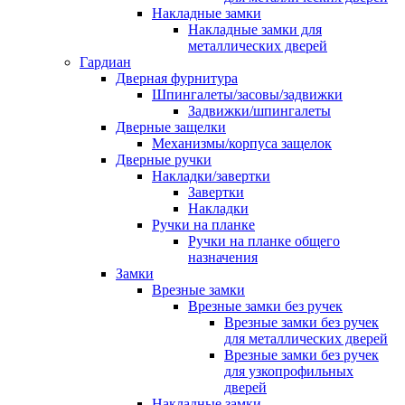
Накладные замки
Накладные замки для
металлических дверей
Гардиан
Дверная фурнитура
Шпингалеты/засовы/задвижки
Задвижки/шпингалеты
Дверные защелки
Механизмы/корпуса защелок
Дверные ручки
Накладки/завертки
Завертки
Накладки
Ручки на планке
Ручки на планке общего
назначения
Замки
Врезные замки
Врезные замки без ручек
Врезные замки без ручек
для металлических дверей
Врезные замки без ручек
для узкопрофильных
дверей
Накладные замки