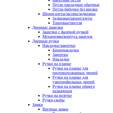
Ввертные петли
Петли накладные обычные
Петли-бабочки без врезки
Шпингалеты/засовы/задвижки
Задвижки/шпингалеты
Торцевые/ригеля
Дверные защелки
Защелки с фалевой ручкой
Механизмы/корпуса защелок
Дверные ручки
Накладки/завертки
Броненакладки
Завертки
Накладки
Ручки на планке
Ручки на планке для
противопожарных дверей
Ручки на планке для
узкопрофильных дверей
Ручки на планке общего
назначения
Ручки на розетке
Ручки-скобы
Замки
Врезные замки