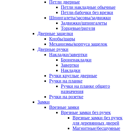
Петли дверные
Петли накладные обычные
Петли-бабочки без врезки
Шпингалеты/засовы/задвижки
Задвижки/шпингалеты
Торцевые/ригеля
Дверные защелки
Кнобы/шары
Механизмы/корпуса защелок
Дверные ручки
Накладки/завертки
Броненакладки
Завертки
Накладки
Ручки круглые дверные
Ручки на планке
Ручки на планке общего
назначения
Ручки на розетке
Замки
Врезные замки
Врезные замки без ручек
Врезные замки без ручек
для деревянных дверей
Магнитные/бесшумные