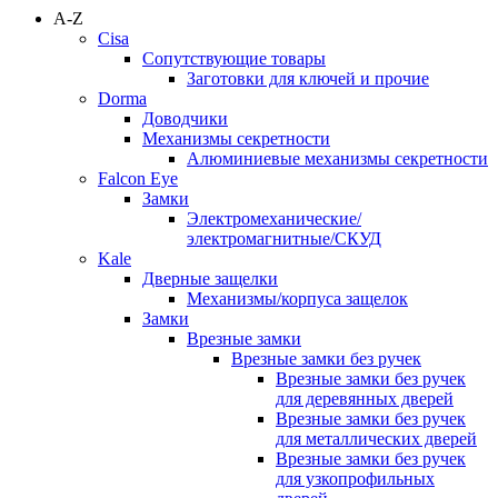
A-Z
Cisa
Сопутствующие товары
Заготовки для ключей и прочие
Dorma
Доводчики
Механизмы секретности
Алюминиевые механизмы секретности
Falcon Eye
Замки
Электромеханические/
электромагнитные/СКУД
Kale
Дверные защелки
Механизмы/корпуса защелок
Замки
Врезные замки
Врезные замки без ручек
Врезные замки без ручек
для деревянных дверей
Врезные замки без ручек
для металлических дверей
Врезные замки без ручек
для узкопрофильных