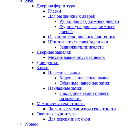
Msm
Дверная фурнитура
Глазки
Для раздвижных дверей
Ручки для раздвижных дверей
Фурнитура для раздвижных
дверей
Ограничители дверные/настенные
Шпингалеты/засовы/задвижки
Задвижки/шпингалеты
Дверные защелки
Механизмы/корпуса защелок
Доводчики
Замки
Навесные замки
Кодовые навесные замки
Обычные навесные замки
Накладные замки
Накладные замки общего
назначения
Механизмы секретности
Латунные механизмы секретности
Оконная фурнитура
Для деревянных окон
Notedo