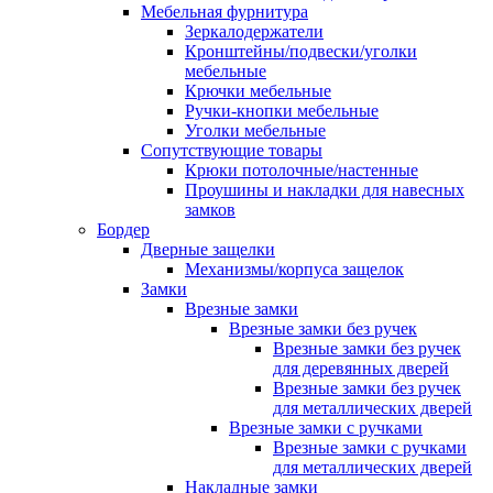
Мебельная фурнитура
Зеркалодержатели
Кронштейны/подвески/уголки
мебельные
Крючки мебельные
Ручки-кнопки мебельные
Уголки мебельные
Сопутствующие товары
Крюки потолочные/настенные
Проушины и накладки для навесных
замков
Бордер
Дверные защелки
Механизмы/корпуса защелок
Замки
Врезные замки
Врезные замки без ручек
Врезные замки без ручек
для деревянных дверей
Врезные замки без ручек
для металлических дверей
Врезные замки с ручками
Врезные замки с ручками
для металлических дверей
Накладные замки