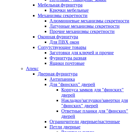
Мебельная фурнитура
Крючки мебельные
Механизмы секретности
Алюминиевые механизмы секретности
Латунные механизмы секретности
Прочие механизмы секретности
Оконная фурнитура
Для ПВХ окон
Сопутствующие товары
Заготовки для ключей и прочие
Фурнитура разная
Ящики почтовые
Апекс
Дверная фурнитура
Антипаника
Для "финских" дверей
Корпуса замков для "финских"
дверей
Накладки/заглушки/завертки для
"финских" дверей
Ответные планки для "финских"
дверей
Ограничители дверные/настенные
Петли дверные