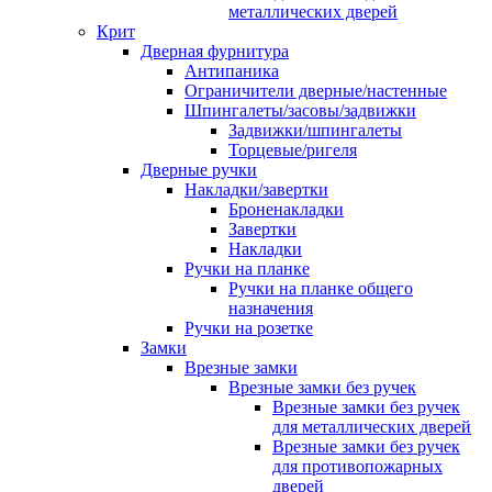
металлических дверей
Крит
Дверная фурнитура
Антипаника
Ограничители дверные/настенные
Шпингалеты/засовы/задвижки
Задвижки/шпингалеты
Торцевые/ригеля
Дверные ручки
Накладки/завертки
Броненакладки
Завертки
Накладки
Ручки на планке
Ручки на планке общего
назначения
Ручки на розетке
Замки
Врезные замки
Врезные замки без ручек
Врезные замки без ручек
для металлических дверей
Врезные замки без ручек
для противопожарных
дверей