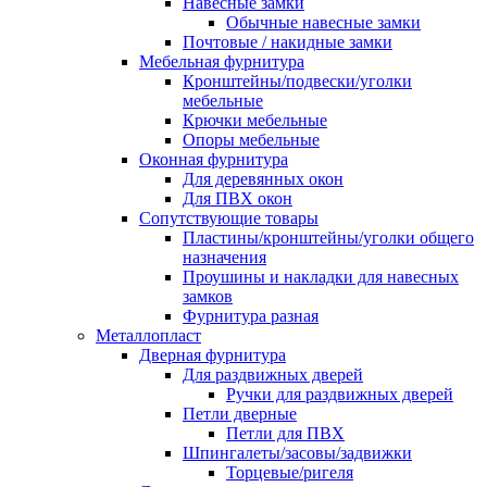
Навесные замки
Обычные навесные замки
Почтовые / накидные замки
Мебельная фурнитура
Кронштейны/подвески/уголки
мебельные
Крючки мебельные
Опоры мебельные
Оконная фурнитура
Для деревянных окон
Для ПВХ окон
Сопутствующие товары
Пластины/кронштейны/уголки общего
назначения
Проушины и накладки для навесных
замков
Фурнитура разная
Металлопласт
Дверная фурнитура
Для раздвижных дверей
Ручки для раздвижных дверей
Петли дверные
Петли для ПВХ
Шпингалеты/засовы/задвижки
Торцевые/ригеля