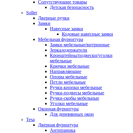
Сопутствующие товары
Детская безопасность
Soller
Дверные ручки
Замки
Навесные замки
Кодовые навесные замки
Мебельная фурнитура
Замки мебельные/витринные
Зеркалодержатели
Кронштейны/подвески/уголки
мебельные
Крючки мебельные
Направляющие
Опоры мебельные
Петли мебельные
Ручки-кнопки мебельные
Ручки-подвесы мебельные
Ручки-скобы мебельные
Уголки мебельные
Оконная фурнитура
Для деревянных окон
Tesa
Дверная фурнитура
Антипаника