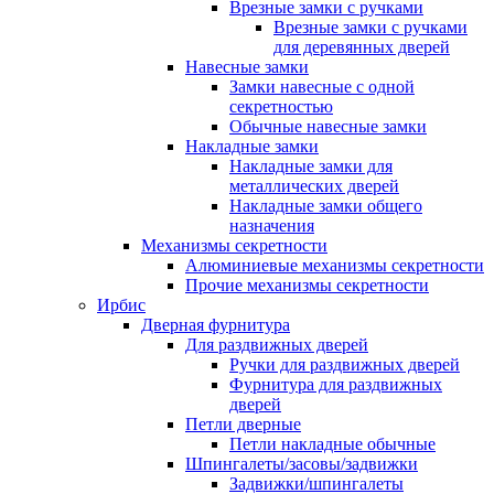
Врезные замки с ручками
Врезные замки с ручками
для деревянных дверей
Навесные замки
Замки навесные с одной
секретностью
Обычные навесные замки
Накладные замки
Накладные замки для
металлических дверей
Накладные замки общего
назначения
Механизмы секретности
Алюминиевые механизмы секретности
Прочие механизмы секретности
Ирбис
Дверная фурнитура
Для раздвижных дверей
Ручки для раздвижных дверей
Фурнитура для раздвижных
дверей
Петли дверные
Петли накладные обычные
Шпингалеты/засовы/задвижки
Задвижки/шпингалеты