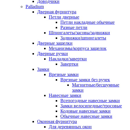
Доводчики
Palladium
Дверная фурнитура
Петли дверные
Петли накладные обычные
Разные петли
Шпингалеты/засовы/задвижки
Задвижки/шпингалеты
Дверные защелки
Механизмы/корпуса защелок
Дверные ручки
Накладки/завертки
Завертки
Замки
Врезные замки
Врезные замки без ручек
Магнитные/бесшумные
замки
Навесные замки
Всепогодные навесные замки
Замки велосипедные/тросовые
Кодовые навесные замки
Обычные навесные замки
Оконная фурнитура
Для деревянных окон