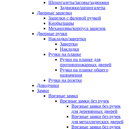
Шпингалеты/засовы/задвижки
Задвижки/шпингалеты
Дверные защелки
Защелки с фалевой ручкой
Кнобы/шары
Механизмы/корпуса защелок
Дверные ручки
Накладки/завертки
Завертки
Накладки
Ручки на планке
Ручки на планке для
противопожарных дверей
Ручки на планке общего
назначения
Ручки на розетке
Доводчики
Замки
Врезные замки
Врезные замки без ручек
Врезные замки без ручек
для деревянных дверей
Врезные замки без ручек
для металлических дверей
Врезные замки без ручек