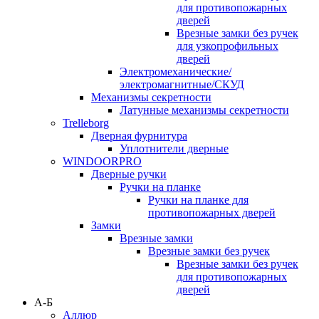
для противопожарных
дверей
Врезные замки без ручек
для узкопрофильных
дверей
Электромеханические/
электромагнитные/СКУД
Механизмы секретности
Латунные механизмы секретности
Trelleborg
Дверная фурнитура
Уплотнители дверные
WINDOORPRO
Дверные ручки
Ручки на планке
Ручки на планке для
противопожарных дверей
Замки
Врезные замки
Врезные замки без ручек
Врезные замки без ручек
для противопожарных
дверей
А-Б
Аллюр