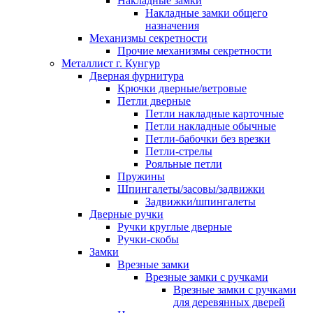
Накладные замки
Накладные замки общего
назначения
Механизмы секретности
Прочие механизмы секретности
Металлист г. Кунгур
Дверная фурнитура
Крючки дверные/ветровые
Петли дверные
Петли накладные карточные
Петли накладные обычные
Петли-бабочки без врезки
Петли-стрелы
Рояльные петли
Пружины
Шпингалеты/засовы/задвижки
Задвижки/шпингалеты
Дверные ручки
Ручки круглые дверные
Ручки-скобы
Замки
Врезные замки
Врезные замки с ручками
Врезные замки с ручками
для деревянных дверей