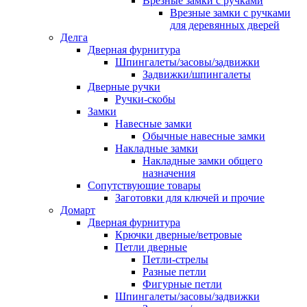
Врезные замки с ручками
Врезные замки с ручками
для деревянных дверей
Делга
Дверная фурнитура
Шпингалеты/засовы/задвижки
Задвижки/шпингалеты
Дверные ручки
Ручки-скобы
Замки
Навесные замки
Обычные навесные замки
Накладные замки
Накладные замки общего
назначения
Сопутствующие товары
Заготовки для ключей и прочие
Домарт
Дверная фурнитура
Крючки дверные/ветровые
Петли дверные
Петли-стрелы
Разные петли
Фигурные петли
Шпингалеты/засовы/задвижки