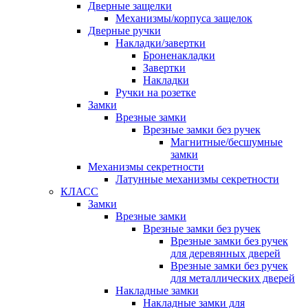
Дверные защелки
Механизмы/корпуса защелок
Дверные ручки
Накладки/завертки
Броненакладки
Завертки
Накладки
Ручки на розетке
Замки
Врезные замки
Врезные замки без ручек
Магнитные/бесшумные
замки
Механизмы секретности
Латунные механизмы секретности
КЛАСС
Замки
Врезные замки
Врезные замки без ручек
Врезные замки без ручек
для деревянных дверей
Врезные замки без ручек
для металлических дверей
Накладные замки
Накладные замки для