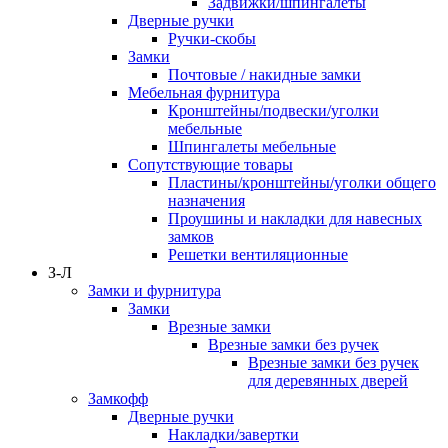
Задвижки/шпингалеты
Дверные ручки
Ручки-скобы
Замки
Почтовые / накидные замки
Мебельная фурнитура
Кронштейны/подвески/уголки
мебельные
Шпингалеты мебельные
Сопутствующие товары
Пластины/кронштейны/уголки общего
назначения
Проушины и накладки для навесных
замков
Решетки вентиляционные
З-Л
Замки и фурнитура
Замки
Врезные замки
Врезные замки без ручек
Врезные замки без ручек
для деревянных дверей
Замкофф
Дверные ручки
Накладки/завертки