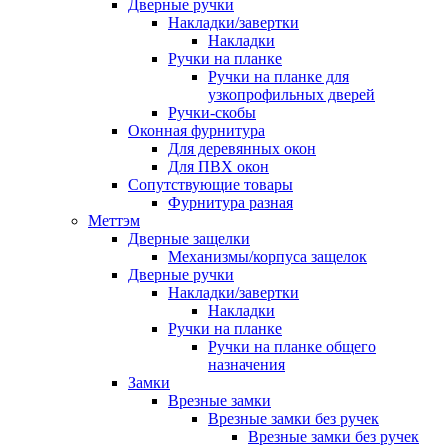
Дверные ручки
Накладки/завертки
Накладки
Ручки на планке
Ручки на планке для
узкопрофильных дверей
Ручки-скобы
Оконная фурнитура
Для деревянных окон
Для ПВХ окон
Сопутствующие товары
Фурнитура разная
Меттэм
Дверные защелки
Механизмы/корпуса защелок
Дверные ручки
Накладки/завертки
Накладки
Ручки на планке
Ручки на планке общего
назначения
Замки
Врезные замки
Врезные замки без ручек
Врезные замки без ручек