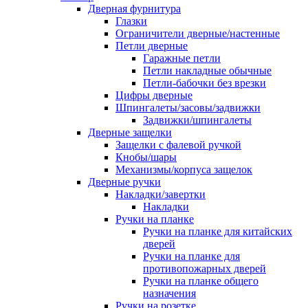
Дверная фурнитура
Глазки
Ограничители дверные/настенные
Петли дверные
Гаражные петли
Петли накладные обычные
Петли-бабочки без врезки
Цифры дверные
Шпингалеты/засовы/задвижки
Задвижки/шпингалеты
Дверные защелки
Защелки с фалевой ручкой
Кнобы/шары
Механизмы/корпуса защелок
Дверные ручки
Накладки/завертки
Накладки
Ручки на планке
Ручки на планке для китайских
дверей
Ручки на планке для
противопожарных дверей
Ручки на планке общего
назначения
Ручки на розетке