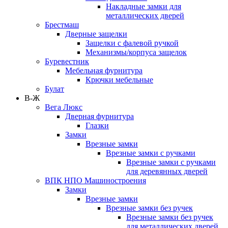
Накладные замки для
металлических дверей
Брестмаш
Дверные защелки
Защелки с фалевой ручкой
Механизмы/корпуса защелок
Буревестник
Мебельная фурнитура
Крючки мебельные
Булат
В-Ж
Вега Люкс
Дверная фурнитура
Глазки
Замки
Врезные замки
Врезные замки с ручками
Врезные замки с ручками
для деревянных дверей
ВПК НПО Машиностроения
Замки
Врезные замки
Врезные замки без ручек
Врезные замки без ручек
для металлических дверей