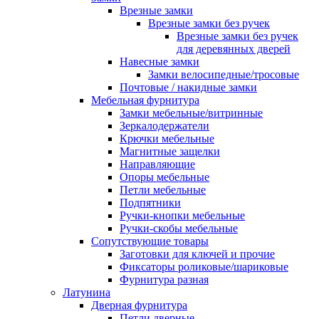
Врезные замки
Врезные замки без ручек
Врезные замки без ручек
для деревянных дверей
Навесные замки
Замки велосипедные/тросовые
Почтовые / накидные замки
Мебельная фурнитура
Замки мебельные/витринные
Зеркалодержатели
Крючки мебельные
Магнитные защелки
Направляющие
Опоры мебельные
Петли мебельные
Подпятники
Ручки-кнопки мебельные
Ручки-скобы мебельные
Сопутствующие товары
Заготовки для ключей и прочие
Фиксаторы роликовые/шариковые
Фурнитура разная
Латунина
Дверная фурнитура
Петли дверные