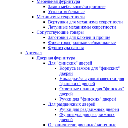
Мебельная фурнитура
Замки мебельные/витринные
Уголки мебельные
Механизмы секретности
Вертушки для механизма секретности
Латунные механизмы секретности
Сопутствующие товары
Заготовки для ключей и прочие
Фиксаторы роликовые/шариковые
Фурнитура разная
Арсенал
Дверная фурнитура
Для "финских" дверей
Корпуса замков для "финских"
дверей
Накладки/заглушки/завертки для
"финских" дверей
Ответные планки для "финских"
дверей
Ручки для "финских" дверей
Для раздвижных дверей
Ручки для раздвижных дверей
Фурнитура для раздвижных
дверей
Ограничители дверные/настенные