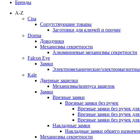
Бренды
A-Z
Cisa
Сопутствующие товары
Заготовки для ключей и прочие
Dorma
Доводчики
Механизмы секретности
Алюминиевые механизмы секретности
Falcon Eye
Замки
Электромеханические/электромагнитн
Kale
Дверные защелки
Механизмы/корпуса защелок
Замки
Врезные замки
Врезные замки без ручек
Врезные замки без ручек дл
Врезные замки без ручек дл
Врезные замки без ручек дл
Накладные замки
Накладные замки общего назначе
Механизмы секретности