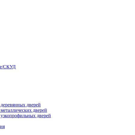
ые/СКУД
я деревянных дверей
я металлических дверей
я узкопрофильных дверей
ния