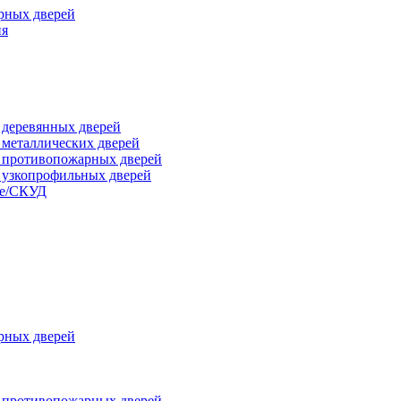
рных дверей
ия
я деревянных дверей
я металлических дверей
я противопожарных дверей
я узкопрофильных дверей
ые/СКУД
рных дверей
я противопожарных дверей