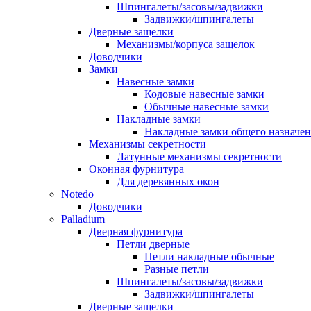
Шпингалеты/засовы/задвижки
Задвижки/шпингалеты
Дверные защелки
Механизмы/корпуса защелок
Доводчики
Замки
Навесные замки
Кодовые навесные замки
Обычные навесные замки
Накладные замки
Накладные замки общего назначе
Механизмы секретности
Латунные механизмы секретности
Оконная фурнитура
Для деревянных окон
Notedo
Доводчики
Palladium
Дверная фурнитура
Петли дверные
Петли накладные обычные
Разные петли
Шпингалеты/засовы/задвижки
Задвижки/шпингалеты
Дверные защелки