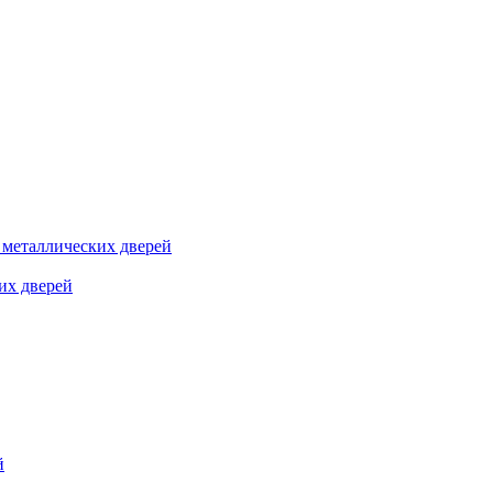
я металлических дверей
их дверей
й