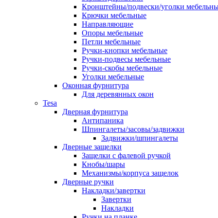
Кронштейны/подвески/уголки мебельн
Крючки мебельные
Направляющие
Опоры мебельные
Петли мебельные
Ручки-кнопки мебельные
Ручки-подвесы мебельные
Ручки-скобы мебельные
Уголки мебельные
Оконная фурнитура
Для деревянных окон
Tesa
Дверная фурнитура
Антипаника
Шпингалеты/засовы/задвижки
Задвижки/шпингалеты
Дверные защелки
Защелки с фалевой ручкой
Кнобы/шары
Механизмы/корпуса защелок
Дверные ручки
Накладки/завертки
Завертки
Накладки
Ручки на планке