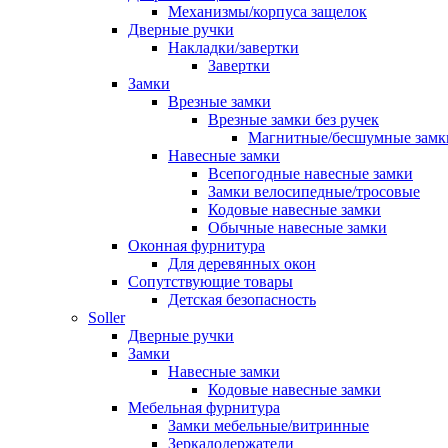
Механизмы/корпуса защелок
Дверные ручки
Накладки/завертки
Завертки
Замки
Врезные замки
Врезные замки без ручек
Магнитные/бесшумные замк
Навесные замки
Всепогодные навесные замки
Замки велосипедные/тросовые
Кодовые навесные замки
Обычные навесные замки
Оконная фурнитура
Для деревянных окон
Сопутствующие товары
Детская безопасность
Soller
Дверные ручки
Замки
Навесные замки
Кодовые навесные замки
Мебельная фурнитура
Замки мебельные/витринные
Зеркалодержатели