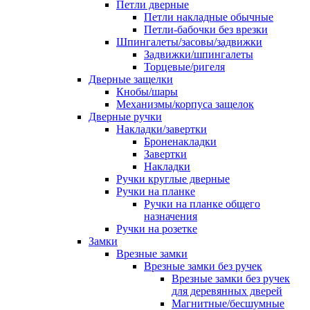
Петли дверные
Петли накладные обычные
Петли-бабочки без врезки
Шпингалеты/засовы/задвижки
Задвижки/шпингалеты
Торцевые/ригеля
Дверные защелки
Кнобы/шары
Механизмы/корпуса защелок
Дверные ручки
Накладки/завертки
Броненакладки
Завертки
Накладки
Ручки круглые дверные
Ручки на планке
Ручки на планке общего
назначения
Ручки на розетке
Замки
Врезные замки
Врезные замки без ручек
Врезные замки без ручек
для деревянных дверей
Магнитные/бесшумные