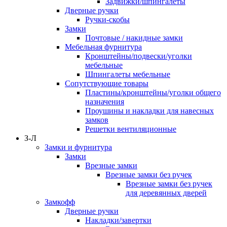
Задвижки/шпингалеты
Дверные ручки
Ручки-скобы
Замки
Почтовые / накидные замки
Мебельная фурнитура
Кронштейны/подвески/уголки
мебельные
Шпингалеты мебельные
Сопутствующие товары
Пластины/кронштейны/уголки общего
назначения
Проушины и накладки для навесных
замков
Решетки вентиляционные
З-Л
Замки и фурнитура
Замки
Врезные замки
Врезные замки без ручек
Врезные замки без ручек
для деревянных дверей
Замкофф
Дверные ручки
Накладки/завертки