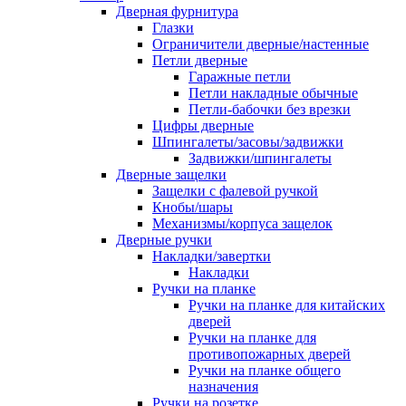
Дверная фурнитура
Глазки
Ограничители дверные/настенные
Петли дверные
Гаражные петли
Петли накладные обычные
Петли-бабочки без врезки
Цифры дверные
Шпингалеты/засовы/задвижки
Задвижки/шпингалеты
Дверные защелки
Защелки с фалевой ручкой
Кнобы/шары
Механизмы/корпуса защелок
Дверные ручки
Накладки/завертки
Накладки
Ручки на планке
Ручки на планке для китайских
дверей
Ручки на планке для
противопожарных дверей
Ручки на планке общего
назначения
Ручки на розетке