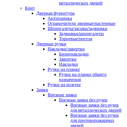
металлических дверей
Крит
Дверная фурнитура
Антипаника
Ограничители дверные/настенные
Шпингалеты/засовы/задвижки
Задвижки/шпингалеты
Торцевые/ригеля
Дверные ручки
Накладки/завертки
Броненакладки
Завертки
Накладки
Ручки на планке
Ручки на планке общего
назначения
Ручки на розетке
Замки
Врезные замки
Врезные замки без ручек
Врезные замки без ручек
для металлических дверей
Врезные замки без ручек
для противопожарных
дверей