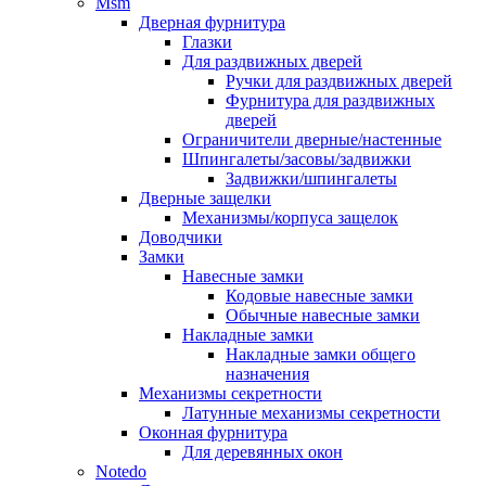
Msm
Дверная фурнитура
Глазки
Для раздвижных дверей
Ручки для раздвижных дверей
Фурнитура для раздвижных
дверей
Ограничители дверные/настенные
Шпингалеты/засовы/задвижки
Задвижки/шпингалеты
Дверные защелки
Механизмы/корпуса защелок
Доводчики
Замки
Навесные замки
Кодовые навесные замки
Обычные навесные замки
Накладные замки
Накладные замки общего
назначения
Механизмы секретности
Латунные механизмы секретности
Оконная фурнитура
Для деревянных окон
Notedo