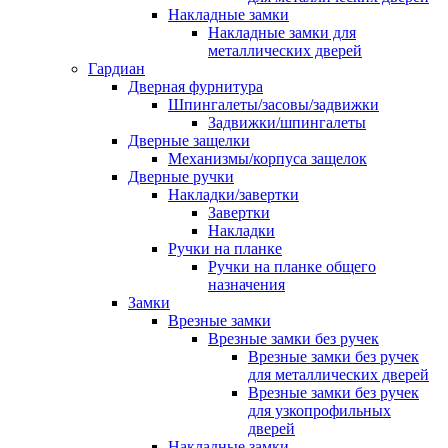
Накладные замки
Накладные замки для
металлических дверей
Гардиан
Дверная фурнитура
Шпингалеты/засовы/задвижки
Задвижки/шпингалеты
Дверные защелки
Механизмы/корпуса защелок
Дверные ручки
Накладки/завертки
Завертки
Накладки
Ручки на планке
Ручки на планке общего
назначения
Замки
Врезные замки
Врезные замки без ручек
Врезные замки без ручек
для металлических дверей
Врезные замки без ручек
для узкопрофильных
дверей
Накладные замки