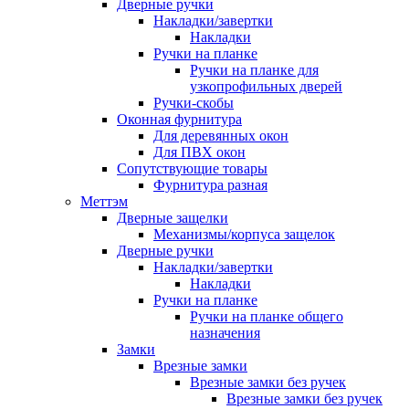
Дверные ручки
Накладки/завертки
Накладки
Ручки на планке
Ручки на планке для
узкопрофильных дверей
Ручки-скобы
Оконная фурнитура
Для деревянных окон
Для ПВХ окон
Сопутствующие товары
Фурнитура разная
Меттэм
Дверные защелки
Механизмы/корпуса защелок
Дверные ручки
Накладки/завертки
Накладки
Ручки на планке
Ручки на планке общего
назначения
Замки
Врезные замки
Врезные замки без ручек
Врезные замки без ручек