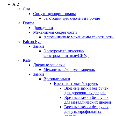
A-Z
Cisa
Сопутствующие товары
Заготовки для ключей и прочие
Dorma
Доводчики
Механизмы секретности
Алюминиевые механизмы секретности
Falcon Eye
Замки
Электромеханические/
электромагнитные/СКУД
Kale
Дверные защелки
Механизмы/корпуса защелок
Замки
Врезные замки
Врезные замки без ручек
Врезные замки без ручек
для деревянных дверей
Врезные замки без ручек
для металлических дверей
Врезные замки без ручек
для узкопрофильных