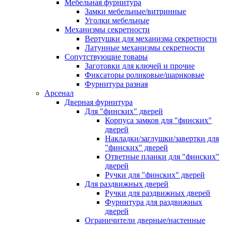
Мебельная фурнитура
Замки мебельные/витринные
Уголки мебельные
Механизмы секретности
Вертушки для механизма секретности
Латунные механизмы секретности
Сопутствующие товары
Заготовки для ключей и прочие
Фиксаторы роликовые/шариковые
Фурнитура разная
Арсенал
Дверная фурнитура
Для "финских" дверей
Корпуса замков для "финских"
дверей
Накладки/заглушки/завертки для
"финских" дверей
Ответные планки для "финских"
дверей
Ручки для "финских" дверей
Для раздвижных дверей
Ручки для раздвижных дверей
Фурнитура для раздвижных
дверей
Ограничители дверные/настенные