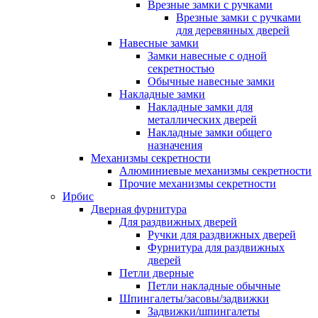
Врезные замки с ручками
Врезные замки с ручками
для деревянных дверей
Навесные замки
Замки навесные с одной
секретностью
Обычные навесные замки
Накладные замки
Накладные замки для
металлических дверей
Накладные замки общего
назначения
Механизмы секретности
Алюминиевые механизмы секретности
Прочие механизмы секретности
Ирбис
Дверная фурнитура
Для раздвижных дверей
Ручки для раздвижных дверей
Фурнитура для раздвижных
дверей
Петли дверные
Петли накладные обычные
Шпингалеты/засовы/задвижки
Задвижки/шпингалеты