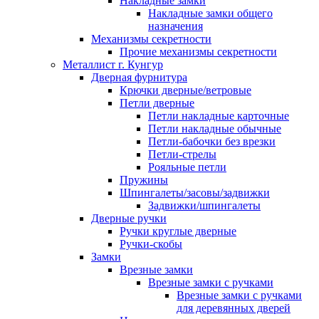
Накладные замки
Накладные замки общего
назначения
Механизмы секретности
Прочие механизмы секретности
Металлист г. Кунгур
Дверная фурнитура
Крючки дверные/ветровые
Петли дверные
Петли накладные карточные
Петли накладные обычные
Петли-бабочки без врезки
Петли-стрелы
Рояльные петли
Пружины
Шпингалеты/засовы/задвижки
Задвижки/шпингалеты
Дверные ручки
Ручки круглые дверные
Ручки-скобы
Замки
Врезные замки
Врезные замки с ручками
Врезные замки с ручками
для деревянных дверей