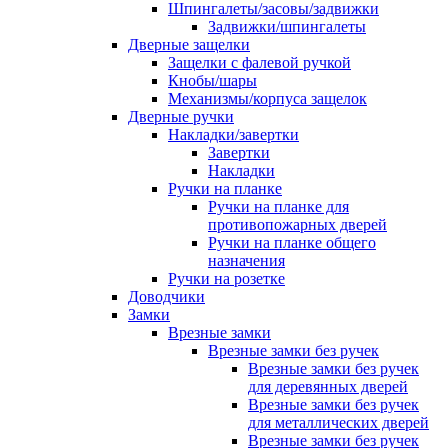
Шпингалеты/засовы/задвижки
Задвижки/шпингалеты
Дверные защелки
Защелки с фалевой ручкой
Кнобы/шары
Механизмы/корпуса защелок
Дверные ручки
Накладки/завертки
Завертки
Накладки
Ручки на планке
Ручки на планке для
противопожарных дверей
Ручки на планке общего
назначения
Ручки на розетке
Доводчики
Замки
Врезные замки
Врезные замки без ручек
Врезные замки без ручек
для деревянных дверей
Врезные замки без ручек
для металлических дверей
Врезные замки без ручек