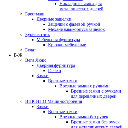
Накладные замки для
металлических дверей
Брестмаш
Дверные защелки
Защелки с фалевой ручкой
Механизмы/корпуса защелок
Буревестник
Мебельная фурнитура
Крючки мебельные
Булат
В-Ж
Вега Люкс
Дверная фурнитура
Глазки
Замки
Врезные замки
Врезные замки с ручками
Врезные замки с ручками
для деревянных дверей
ВПК НПО Машиностроения
Замки
Врезные замки
Врезные замки без ручек
Врезные замки без ручек
для металлических дверей