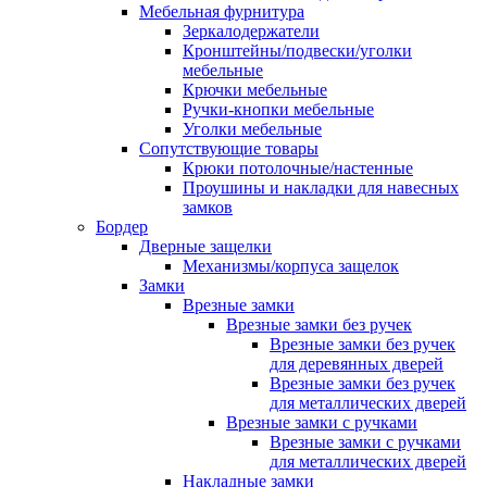
Мебельная фурнитура
Зеркалодержатели
Кронштейны/подвески/уголки
мебельные
Крючки мебельные
Ручки-кнопки мебельные
Уголки мебельные
Сопутствующие товары
Крюки потолочные/настенные
Проушины и накладки для навесных
замков
Бордер
Дверные защелки
Механизмы/корпуса защелок
Замки
Врезные замки
Врезные замки без ручек
Врезные замки без ручек
для деревянных дверей
Врезные замки без ручек
для металлических дверей
Врезные замки с ручками
Врезные замки с ручками
для металлических дверей
Накладные замки