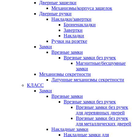
Дверные защелки
Механизмы/корпуса защелок
Дверные ручки
Накладки/завертки
Броненакладки
Завертки
Накладки
Ручки на розетке
Замки
Врезные замки
Врезные замки без ручек
Магнитные/бесшумные
замки
Механизмы секретности
Латунные механизмы секретности
КЛАСС
Замки
Врезные замки
Врезные замки без ручек
Врезные замки без ручек
для деревянных дверей
Врезные замки без ручек
для металлических дверей
Накладные замки
Накладные замки для