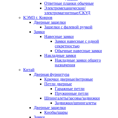
Ответные планки обычные
Электромеханические/
электромагнитные/СКУД
КЭМЗ г. Ковров
Дверные защелки
Защелки с фалевой ручкой
Замки
Навесные замки
Замки навесные с одной
секретностью
Обычные навесные замки
Накладные замки
Накладные замки общего
назначения
Китай
Дверная фурнитура
Крючки дверные/ветровые
Петли дверные
Гаражные петли
Пружинные петли
Шпингалеты/засовы/задвижки
Задвижки/шпингалеты
Дверные защелки
Кнобы/шары
Замки