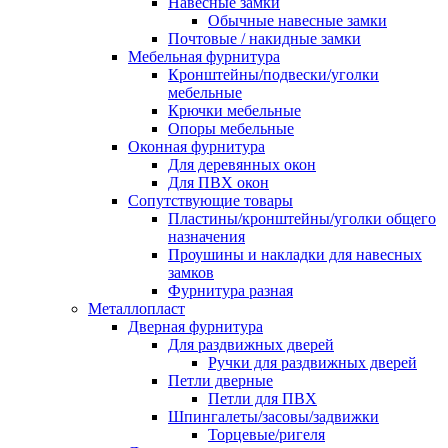
Навесные замки
Обычные навесные замки
Почтовые / накидные замки
Мебельная фурнитура
Кронштейны/подвески/уголки
мебельные
Крючки мебельные
Опоры мебельные
Оконная фурнитура
Для деревянных окон
Для ПВХ окон
Сопутствующие товары
Пластины/кронштейны/уголки общего
назначения
Проушины и накладки для навесных
замков
Фурнитура разная
Металлопласт
Дверная фурнитура
Для раздвижных дверей
Ручки для раздвижных дверей
Петли дверные
Петли для ПВХ
Шпингалеты/засовы/задвижки
Торцевые/ригеля