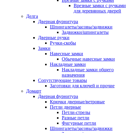
Врезные замки с ручками
Врезные замки с ручками
для деревянных дверей
Делга
Дверная фурнитура
Шпингалеты/засовы/задвижки
Задвижки/шпингалеты
Дверные ручки
Ручки-скобы
Замки
Навесные замки
Обычные навесные замки
Накладные замки
Накладные замки общего
назначения
Сопутствующие товары
Заготовки для ключей и прочие
Домарт
Дверная фурнитура
Крючки дверные/ветровые
Петли дверные
Петли-стрелы
Разные петли
Фигурные петли
Шпингалеты/засовы/задвижки