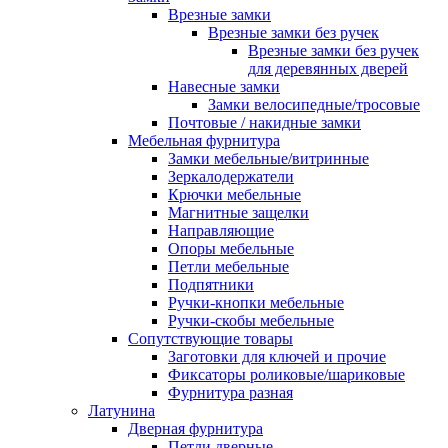
Врезные замки
Врезные замки без ручек
Врезные замки без ручек
для деревянных дверей
Навесные замки
Замки велосипедные/тросовые
Почтовые / накидные замки
Мебельная фурнитура
Замки мебельные/витринные
Зеркалодержатели
Крючки мебельные
Магнитные защелки
Направляющие
Опоры мебельные
Петли мебельные
Подпятники
Ручки-кнопки мебельные
Ручки-скобы мебельные
Сопутствующие товары
Заготовки для ключей и прочие
Фиксаторы роликовые/шариковые
Фурнитура разная
Латунина
Дверная фурнитура
Петли дверные