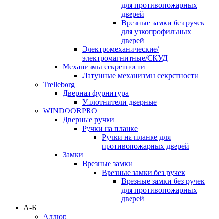
для противопожарных
дверей
Врезные замки без ручек
для узкопрофильных
дверей
Электромеханические/
электромагнитные/СКУД
Механизмы секретности
Латунные механизмы секретности
Trelleborg
Дверная фурнитура
Уплотнители дверные
WINDOORPRO
Дверные ручки
Ручки на планке
Ручки на планке для
противопожарных дверей
Замки
Врезные замки
Врезные замки без ручек
Врезные замки без ручек
для противопожарных
дверей
А-Б
Аллюр