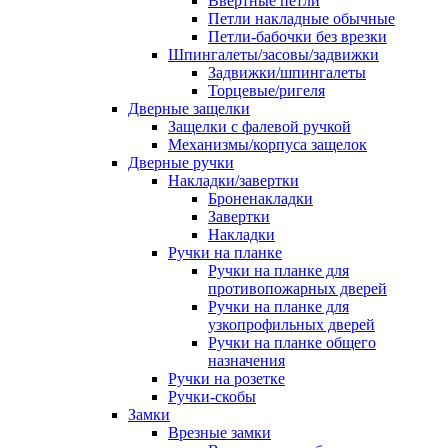
Ввертные петли
Петли накладные обычные
Петли-бабочки без врезки
Шпингалеты/засовы/задвижки
Задвижки/шпингалеты
Торцевые/ригеля
Дверные защелки
Защелки с фалевой ручкой
Механизмы/корпуса защелок
Дверные ручки
Накладки/завертки
Броненакладки
Завертки
Накладки
Ручки на планке
Ручки на планке для
противопожарных дверей
Ручки на планке для
узкопрофильных дверей
Ручки на планке общего
назначения
Ручки на розетке
Ручки-скобы
Замки
Врезные замки