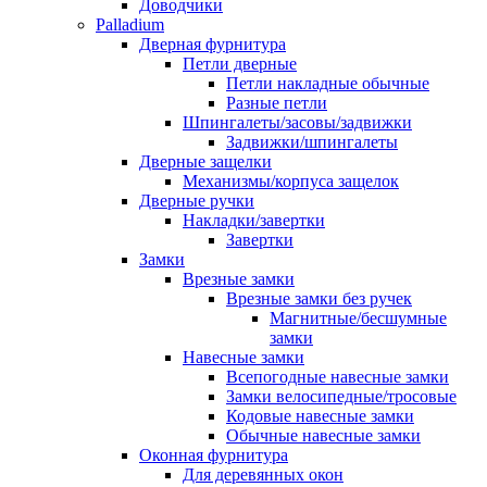
Доводчики
Palladium
Дверная фурнитура
Петли дверные
Петли накладные обычные
Разные петли
Шпингалеты/засовы/задвижки
Задвижки/шпингалеты
Дверные защелки
Механизмы/корпуса защелок
Дверные ручки
Накладки/завертки
Завертки
Замки
Врезные замки
Врезные замки без ручек
Магнитные/бесшумные
замки
Навесные замки
Всепогодные навесные замки
Замки велосипедные/тросовые
Кодовые навесные замки
Обычные навесные замки
Оконная фурнитура
Для деревянных окон