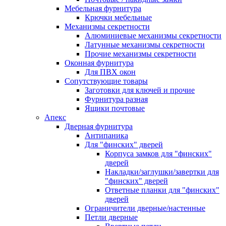
Мебельная фурнитура
Крючки мебельные
Механизмы секретности
Алюминиевые механизмы секретности
Латунные механизмы секретности
Прочие механизмы секретности
Оконная фурнитура
Для ПВХ окон
Сопутствующие товары
Заготовки для ключей и прочие
Фурнитура разная
Ящики почтовые
Апекс
Дверная фурнитура
Антипаника
Для "финских" дверей
Корпуса замков для "финских"
дверей
Накладки/заглушки/завертки для
"финских" дверей
Ответные планки для "финских"
дверей
Ограничители дверные/настенные
Петли дверные