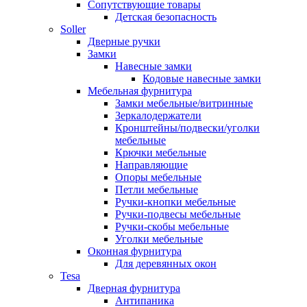
Сопутствующие товары
Детская безопасность
Soller
Дверные ручки
Замки
Навесные замки
Кодовые навесные замки
Мебельная фурнитура
Замки мебельные/витринные
Зеркалодержатели
Кронштейны/подвески/уголки
мебельные
Крючки мебельные
Направляющие
Опоры мебельные
Петли мебельные
Ручки-кнопки мебельные
Ручки-подвесы мебельные
Ручки-скобы мебельные
Уголки мебельные
Оконная фурнитура
Для деревянных окон
Tesa
Дверная фурнитура
Антипаника