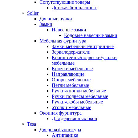
Сопутствующие товары
Детская безопасность
Soller
Дверные ручки
Замки
Навесные замки
Кодовые навесные замки
Мебельная фурнитура
Замки мебельные/витринные
Зеркалодержатели
Кронштейны/подвески/уголки
мебельные
Крючки мебельные
Направляющие
Опоры мебельные
Петли мебельные
Ручки-кнопки мебельные
Ручки-подвесы мебельные
Ручки-скобы мебельные
Уголки мебельные
Оконная фурнитура
Для деревянных окон
Tesa
Дверная фурнитура
Антипаника