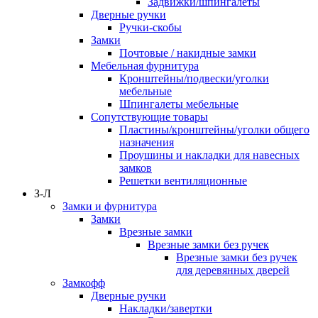
Задвижки/шпингалеты
Дверные ручки
Ручки-скобы
Замки
Почтовые / накидные замки
Мебельная фурнитура
Кронштейны/подвески/уголки
мебельные
Шпингалеты мебельные
Сопутствующие товары
Пластины/кронштейны/уголки общего
назначения
Проушины и накладки для навесных
замков
Решетки вентиляционные
З-Л
Замки и фурнитура
Замки
Врезные замки
Врезные замки без ручек
Врезные замки без ручек
для деревянных дверей
Замкофф
Дверные ручки
Накладки/завертки