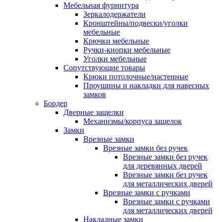
Мебельная фурнитура
Зеркалодержатели
Кронштейны/подвески/уголки
мебельные
Крючки мебельные
Ручки-кнопки мебельные
Уголки мебельные
Сопутствующие товары
Крюки потолочные/настенные
Проушины и накладки для навесных
замков
Бордер
Дверные защелки
Механизмы/корпуса защелок
Замки
Врезные замки
Врезные замки без ручек
Врезные замки без ручек
для деревянных дверей
Врезные замки без ручек
для металлических дверей
Врезные замки с ручками
Врезные замки с ручками
для металлических дверей
Накладные замки