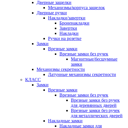
Дверные защелки
Механизмы/корпуса защелок
Дверные ручки
Накладки/завертки
Броненакладки
Завертки
Накладки
Ручки на розетке
Замки
Врезные замки
Врезные замки без ручек
Магнитные/бесшумные
замки
Механизмы секретности
Латунные механизмы секретности
КЛАСС
Замки
Врезные замки
Врезные замки без ручек
Врезные замки без ручек
для деревянных дверей
Врезные замки без ручек
для металлических дверей
Накладные замки
Накладные замки для