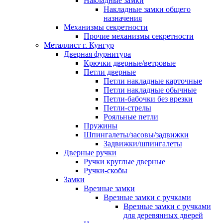
Накладные замки
Накладные замки общего
назначения
Механизмы секретности
Прочие механизмы секретности
Металлист г. Кунгур
Дверная фурнитура
Крючки дверные/ветровые
Петли дверные
Петли накладные карточные
Петли накладные обычные
Петли-бабочки без врезки
Петли-стрелы
Рояльные петли
Пружины
Шпингалеты/засовы/задвижки
Задвижки/шпингалеты
Дверные ручки
Ручки круглые дверные
Ручки-скобы
Замки
Врезные замки
Врезные замки с ручками
Врезные замки с ручками
для деревянных дверей