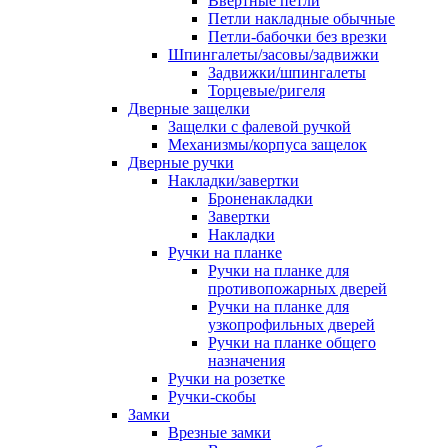
Ввертные петли
Петли накладные обычные
Петли-бабочки без врезки
Шпингалеты/засовы/задвижки
Задвижки/шпингалеты
Торцевые/ригеля
Дверные защелки
Защелки с фалевой ручкой
Механизмы/корпуса защелок
Дверные ручки
Накладки/завертки
Броненакладки
Завертки
Накладки
Ручки на планке
Ручки на планке для
противопожарных дверей
Ручки на планке для
узкопрофильных дверей
Ручки на планке общего
назначения
Ручки на розетке
Ручки-скобы
Замки
Врезные замки