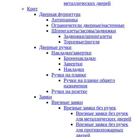
металлических дверей
Крит
Дверная фурнитура
Антипаника
Ограничители дверные/настенные
Шпингалеты/засовы/задвижки
Задвижки/шпингалеты
Торцевые/ригеля
Дверные ручки
Накладки/завертки
Броненакладки
Завертки
Накладки
Ручки на планке
Ручки на планке общего
назначения
Ручки на розетке
Замки
Врезные замки
Врезные замки без ручек
Врезные замки без ручек
для металлических дверей
Врезные замки без ручек
для противопожарных
дверей