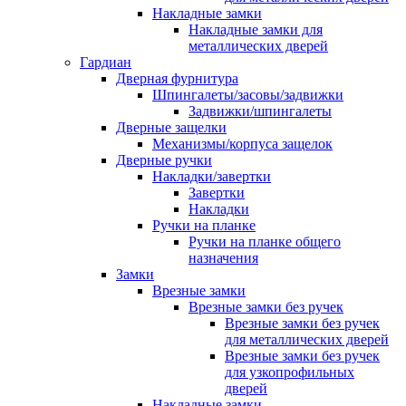
Накладные замки
Накладные замки для
металлических дверей
Гардиан
Дверная фурнитура
Шпингалеты/засовы/задвижки
Задвижки/шпингалеты
Дверные защелки
Механизмы/корпуса защелок
Дверные ручки
Накладки/завертки
Завертки
Накладки
Ручки на планке
Ручки на планке общего
назначения
Замки
Врезные замки
Врезные замки без ручек
Врезные замки без ручек
для металлических дверей
Врезные замки без ручек
для узкопрофильных
дверей
Накладные замки