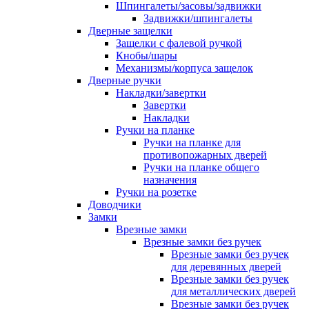
Шпингалеты/засовы/задвижки
Задвижки/шпингалеты
Дверные защелки
Защелки с фалевой ручкой
Кнобы/шары
Механизмы/корпуса защелок
Дверные ручки
Накладки/завертки
Завертки
Накладки
Ручки на планке
Ручки на планке для
противопожарных дверей
Ручки на планке общего
назначения
Ручки на розетке
Доводчики
Замки
Врезные замки
Врезные замки без ручек
Врезные замки без ручек
для деревянных дверей
Врезные замки без ручек
для металлических дверей
Врезные замки без ручек