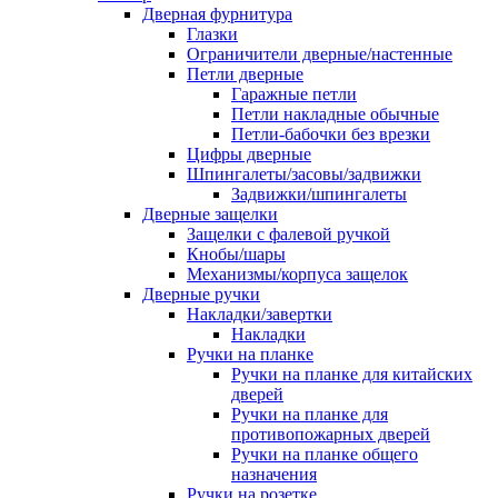
Дверная фурнитура
Глазки
Ограничители дверные/настенные
Петли дверные
Гаражные петли
Петли накладные обычные
Петли-бабочки без врезки
Цифры дверные
Шпингалеты/засовы/задвижки
Задвижки/шпингалеты
Дверные защелки
Защелки с фалевой ручкой
Кнобы/шары
Механизмы/корпуса защелок
Дверные ручки
Накладки/завертки
Накладки
Ручки на планке
Ручки на планке для китайских
дверей
Ручки на планке для
противопожарных дверей
Ручки на планке общего
назначения
Ручки на розетке