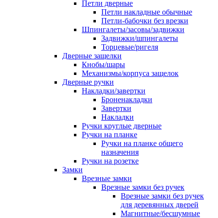
Петли дверные
Петли накладные обычные
Петли-бабочки без врезки
Шпингалеты/засовы/задвижки
Задвижки/шпингалеты
Торцевые/ригеля
Дверные защелки
Кнобы/шары
Механизмы/корпуса защелок
Дверные ручки
Накладки/завертки
Броненакладки
Завертки
Накладки
Ручки круглые дверные
Ручки на планке
Ручки на планке общего
назначения
Ручки на розетке
Замки
Врезные замки
Врезные замки без ручек
Врезные замки без ручек
для деревянных дверей
Магнитные/бесшумные