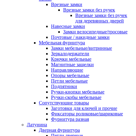
Врезные замки
Врезные замки без ручек
Врезные замки без ручек
для деревянных дверей
Навесные замки
Замки велосипедные/тросовые
Почтовые / накидные замки
Мебельная фурнитура
Замки мебельные/витринные
Зеркалодержатели
Крючки мебельные
Магнитные защелки
Направляющие
Опоры мебельные
Петли мебельные
Подпятники
Ручки-кнопки мебельные
Ручки-скобы мебельные
Сопутствующие товары
Заготовки для ключей и прочие
Фиксаторы роликовые/шариковые
Фурнитура разная
Латунина
Дверная фурнитура
Петли дверные