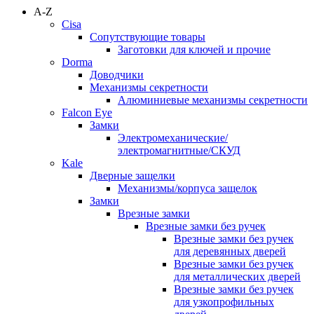
A-Z
Cisa
Сопутствующие товары
Заготовки для ключей и прочие
Dorma
Доводчики
Механизмы секретности
Алюминиевые механизмы секретности
Falcon Eye
Замки
Электромеханические/
электромагнитные/СКУД
Kale
Дверные защелки
Механизмы/корпуса защелок
Замки
Врезные замки
Врезные замки без ручек
Врезные замки без ручек
для деревянных дверей
Врезные замки без ручек
для металлических дверей
Врезные замки без ручек
для узкопрофильных