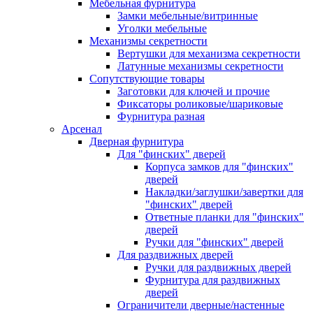
Мебельная фурнитура
Замки мебельные/витринные
Уголки мебельные
Механизмы секретности
Вертушки для механизма секретности
Латунные механизмы секретности
Сопутствующие товары
Заготовки для ключей и прочие
Фиксаторы роликовые/шариковые
Фурнитура разная
Арсенал
Дверная фурнитура
Для "финских" дверей
Корпуса замков для "финских"
дверей
Накладки/заглушки/завертки для
"финских" дверей
Ответные планки для "финских"
дверей
Ручки для "финских" дверей
Для раздвижных дверей
Ручки для раздвижных дверей
Фурнитура для раздвижных
дверей
Ограничители дверные/настенные