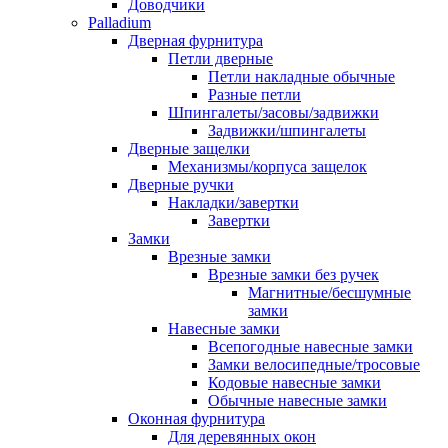
Доводчики
Palladium
Дверная фурнитура
Петли дверные
Петли накладные обычные
Разные петли
Шпингалеты/засовы/задвижки
Задвижки/шпингалеты
Дверные защелки
Механизмы/корпуса защелок
Дверные ручки
Накладки/завертки
Завертки
Замки
Врезные замки
Врезные замки без ручек
Магнитные/бесшумные
замки
Навесные замки
Всепогодные навесные замки
Замки велосипедные/тросовые
Кодовые навесные замки
Обычные навесные замки
Оконная фурнитура
Для деревянных окон