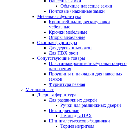
Навесные замки
Обычные навесные замки
Почтовые / накидные замки
Мебельная фурнитура
Кронштейны/подвески/уголки
мебельные
Крючки мебельные
Опоры мебельные
Оконная фурнитура
Для деревянных окон
Для ПВХ окон
Сопутствующие товары
Пластины/кронштейны/уголки общего
назначения
Проушины и накладки для навесных
замков
Фурнитура разная
Металлопласт
Дверная фурнитура
Для раздвижных дверей
Ручки для раздвижных дверей
Петли дверные
Петли для ПВХ
Шпингалеты/засовы/задвижки
Торцевые/ригеля