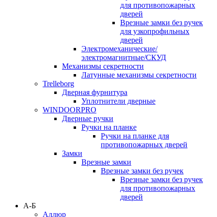
для противопожарных
дверей
Врезные замки без ручек
для узкопрофильных
дверей
Электромеханические/
электромагнитные/СКУД
Механизмы секретности
Латунные механизмы секретности
Trelleborg
Дверная фурнитура
Уплотнители дверные
WINDOORPRO
Дверные ручки
Ручки на планке
Ручки на планке для
противопожарных дверей
Замки
Врезные замки
Врезные замки без ручек
Врезные замки без ручек
для противопожарных
дверей
А-Б
Аллюр