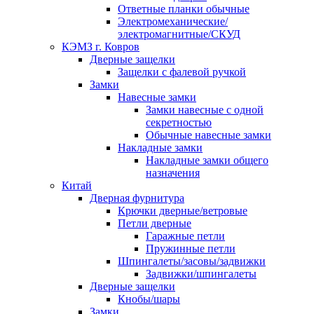
Ответные планки обычные
Электромеханические/
электромагнитные/СКУД
КЭМЗ г. Ковров
Дверные защелки
Защелки с фалевой ручкой
Замки
Навесные замки
Замки навесные с одной
секретностью
Обычные навесные замки
Накладные замки
Накладные замки общего
назначения
Китай
Дверная фурнитура
Крючки дверные/ветровые
Петли дверные
Гаражные петли
Пружинные петли
Шпингалеты/засовы/задвижки
Задвижки/шпингалеты
Дверные защелки
Кнобы/шары
Замки