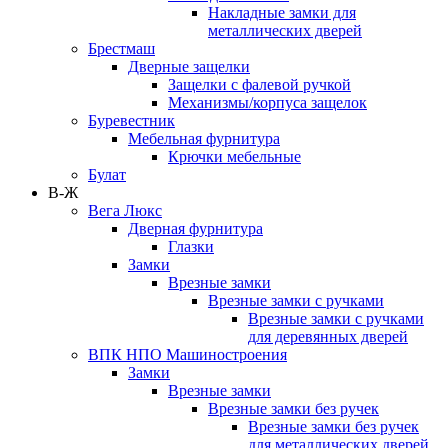
Накладные замки для
металлических дверей
Брестмаш
Дверные защелки
Защелки с фалевой ручкой
Механизмы/корпуса защелок
Буревестник
Мебельная фурнитура
Крючки мебельные
Булат
В-Ж
Вега Люкс
Дверная фурнитура
Глазки
Замки
Врезные замки
Врезные замки с ручками
Врезные замки с ручками
для деревянных дверей
ВПК НПО Машиностроения
Замки
Врезные замки
Врезные замки без ручек
Врезные замки без ручек
для металлических дверей