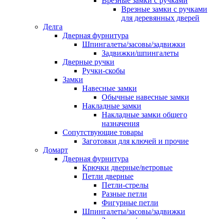
Врезные замки с ручками
Врезные замки с ручками
для деревянных дверей
Делга
Дверная фурнитура
Шпингалеты/засовы/задвижки
Задвижки/шпингалеты
Дверные ручки
Ручки-скобы
Замки
Навесные замки
Обычные навесные замки
Накладные замки
Накладные замки общего
назначения
Сопутствующие товары
Заготовки для ключей и прочие
Домарт
Дверная фурнитура
Крючки дверные/ветровые
Петли дверные
Петли-стрелы
Разные петли
Фигурные петли
Шпингалеты/засовы/задвижки