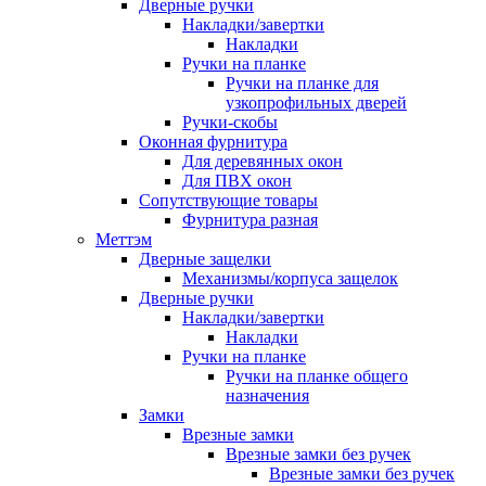
Дверные ручки
Накладки/завертки
Накладки
Ручки на планке
Ручки на планке для
узкопрофильных дверей
Ручки-скобы
Оконная фурнитура
Для деревянных окон
Для ПВХ окон
Сопутствующие товары
Фурнитура разная
Меттэм
Дверные защелки
Механизмы/корпуса защелок
Дверные ручки
Накладки/завертки
Накладки
Ручки на планке
Ручки на планке общего
назначения
Замки
Врезные замки
Врезные замки без ручек
Врезные замки без ручек