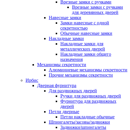
Врезные замки с ручками
Врезные замки с ручками
для деревянных дверей
Навесные замки
Замки навесные с одной
секретностью
Обычные навесные замки
Накладные замки
Накладные замки для
металлических дверей
Накладные замки общего
назначения
Механизмы секретности
Алюминиевые механизмы секретности
Прочие механизмы секретности
Ирбис
Дверная фурнитура
Для раздвижных дверей
Ручки для раздвижных дверей
Фурнитура для раздвижных
дверей
Петли дверные
Петли накладные обычные
Шпингалеты/засовы/задвижки
Задвижки/шпингалеты