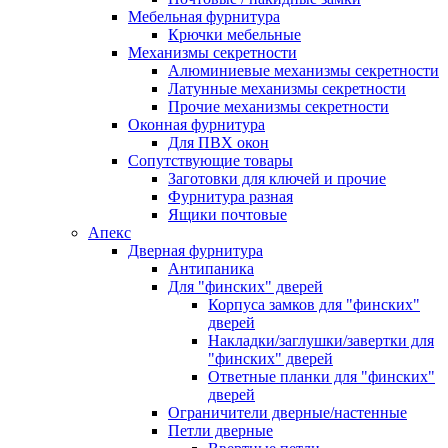
Мебельная фурнитура
Крючки мебельные
Механизмы секретности
Алюминиевые механизмы секретности
Латунные механизмы секретности
Прочие механизмы секретности
Оконная фурнитура
Для ПВХ окон
Сопутствующие товары
Заготовки для ключей и прочие
Фурнитура разная
Ящики почтовые
Апекс
Дверная фурнитура
Антипаника
Для "финских" дверей
Корпуса замков для "финских"
дверей
Накладки/заглушки/завертки для
"финских" дверей
Ответные планки для "финских"
дверей
Ограничители дверные/настенные
Петли дверные