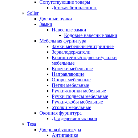
Сопутствующие товары
Детская безопасность
Soller
Дверные ручки
Замки
Навесные замки
Кодовые навесные замки
Мебельная фурнитура
Замки мебельные/витринные
Зеркалодержатели
Кронштейны/подвески/уголки
мебельные
Крючки мебельные
Направляющие
Опоры мебельные
Петли мебельные
Ручки-кнопки мебельные
Ручки-подвесы мебельные
Ручки-скобы мебельные
Уголки мебельные
Оконная фурнитура
Для деревянных окон
Tesa
Дверная фурнитура
Антипаника