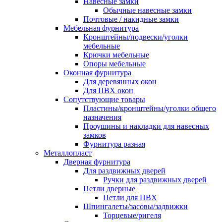
Навесные замки
Обычные навесные замки
Почтовые / накидные замки
Мебельная фурнитура
Кронштейны/подвески/уголки
мебельные
Крючки мебельные
Опоры мебельные
Оконная фурнитура
Для деревянных окон
Для ПВХ окон
Сопутствующие товары
Пластины/кронштейны/уголки общего
назначения
Проушины и накладки для навесных
замков
Фурнитура разная
Металлопласт
Дверная фурнитура
Для раздвижных дверей
Ручки для раздвижных дверей
Петли дверные
Петли для ПВХ
Шпингалеты/засовы/задвижки
Торцевые/ригеля