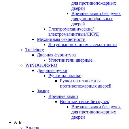
для противопожарных
дверей
Врезные замки без ручек
для узкопрофильных
дверей
Электромеханические/
электромагнитные/СКУД
Механизмы секретности
Латунные механизмы секретности
Trelleborg
Дверная фурнитура
Уплотнители дверные
WINDOORPRO
Дверные ручки
Ручки на планке
Ручки на планке для
противопожарных дверей
Замки
Врезные замки
Врезные замки без ручек
Врезные замки без ручек
для противопожарных
дверей
А-Б
Аллюр