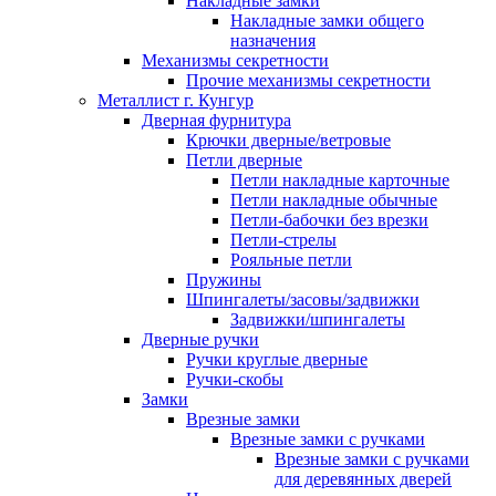
Накладные замки
Накладные замки общего
назначения
Механизмы секретности
Прочие механизмы секретности
Металлист г. Кунгур
Дверная фурнитура
Крючки дверные/ветровые
Петли дверные
Петли накладные карточные
Петли накладные обычные
Петли-бабочки без врезки
Петли-стрелы
Рояльные петли
Пружины
Шпингалеты/засовы/задвижки
Задвижки/шпингалеты
Дверные ручки
Ручки круглые дверные
Ручки-скобы
Замки
Врезные замки
Врезные замки с ручками
Врезные замки с ручками
для деревянных дверей