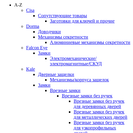
A-Z
Cisa
Сопутствующие товары
Заготовки для ключей и прочие
Dorma
Доводчики
Механизмы секретности
Алюминиевые механизмы секретности
Falcon Eye
Замки
Электромеханические/
электромагнитные/СКУД
Kale
Дверные защелки
Механизмы/корпуса защелок
Замки
Врезные замки
Врезные замки без ручек
Врезные замки без ручек
для деревянных дверей
Врезные замки без ручек
для металлических дверей
Врезные замки без ручек
для узкопрофильных