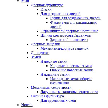
Msm
Дверная фурнитура
Глазки
Для раздвижных дверей
Ручки для раздвижных дверей
Фурнитура для раздвижных
дверей
Ограничители дверные/настенные
Шпингалеты/засовы/задвижки
Задвижки/шпингалеты
Дверные защелки
Механизмы/корпуса защелок
Доводчики
Замки
Навесные замки
Кодовые навесные замки
Обычные навесные замки
Накладные замки
Накладные замки общего
назначения
Механизмы секретности
Латунные механизмы секретности
Оконная фурнитура
Для деревянных окон
Notedo