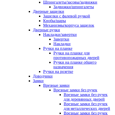
Шпингалеты/засовы/задвижки
Задвижки/шпингалеты
Дверные защелки
Защелки с фалевой ручкой
Кнобы/шары
Механизмы/корпуса защелок
Дверные ручки
Накладки/завертки
Завертки
Накладки
Ручки на планке
Ручки на планке для
противопожарных дверей
Ручки на планке общего
назначения
Ручки на розетке
Доводчики
Замки
Врезные замки
Врезные замки без ручек
Врезные замки без ручек
для деревянных дверей
Врезные замки без ручек
для металлических дверей
Врезные замки без ручек