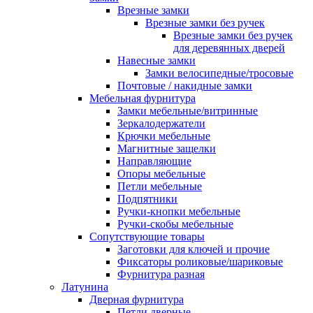
Врезные замки
Врезные замки без ручек
Врезные замки без ручек
для деревянных дверей
Навесные замки
Замки велосипедные/тросовые
Почтовые / накидные замки
Мебельная фурнитура
Замки мебельные/витринные
Зеркалодержатели
Крючки мебельные
Магнитные защелки
Направляющие
Опоры мебельные
Петли мебельные
Подпятники
Ручки-кнопки мебельные
Ручки-скобы мебельные
Сопутствующие товары
Заготовки для ключей и прочие
Фиксаторы роликовые/шариковые
Фурнитура разная
Латунина
Дверная фурнитура
Петли дверные