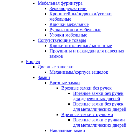
Мебельная фурнитура
Зеркалодержатели
Кронштейны/подвески/уголки
мебельные
Крючки мебельные
Ручки-кнопки мебельные
Уголки мебельные
Сопутствующие товары
Крюки потолочные/настенные
Проушины и накладки для навесных
замков
Бордер
Дверные защелки
Механизмы/корпуса защелок
Замки
Врезные замки
Врезные замки без ручек
Врезные замки без ручек
для деревянных дверей
Врезные замки без ручек
для металлических дверей
Врезные замки с ручками
Врезные замки с ручками
для металлических дверей
Накладные замки