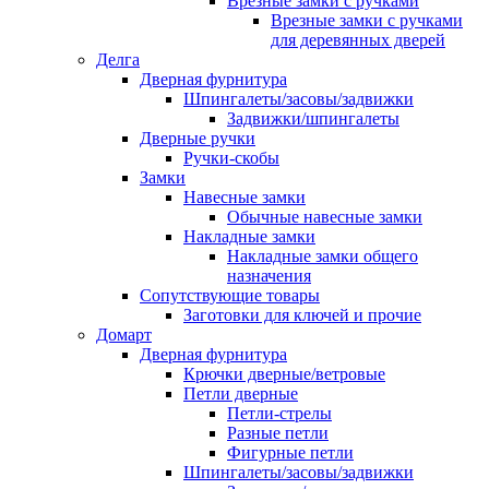
Врезные замки с ручками
Врезные замки с ручками
для деревянных дверей
Делга
Дверная фурнитура
Шпингалеты/засовы/задвижки
Задвижки/шпингалеты
Дверные ручки
Ручки-скобы
Замки
Навесные замки
Обычные навесные замки
Накладные замки
Накладные замки общего
назначения
Сопутствующие товары
Заготовки для ключей и прочие
Домарт
Дверная фурнитура
Крючки дверные/ветровые
Петли дверные
Петли-стрелы
Разные петли
Фигурные петли
Шпингалеты/засовы/задвижки