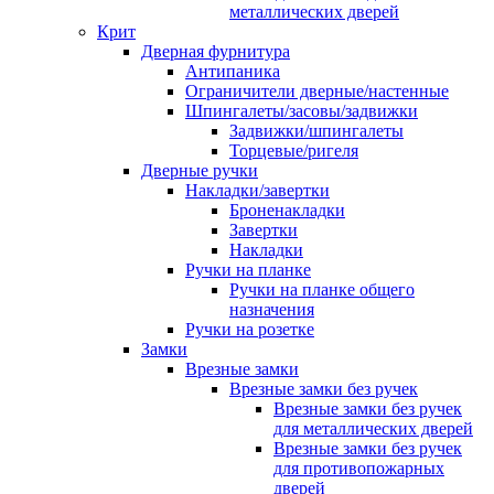
металлических дверей
Крит
Дверная фурнитура
Антипаника
Ограничители дверные/настенные
Шпингалеты/засовы/задвижки
Задвижки/шпингалеты
Торцевые/ригеля
Дверные ручки
Накладки/завертки
Броненакладки
Завертки
Накладки
Ручки на планке
Ручки на планке общего
назначения
Ручки на розетке
Замки
Врезные замки
Врезные замки без ручек
Врезные замки без ручек
для металлических дверей
Врезные замки без ручек
для противопожарных
дверей