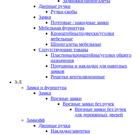
Задвижки/шпингалеты
Дверные ручки
Ручки-скобы
Замки
Почтовые / накидные замки
Мебельная фурнитура
Кронштейны/подвески/уголки
мебельные
Шпингалеты мебельные
Сопутствующие товары
Пластины/кронштейны/уголки общего
назначения
Проушины и накладки для навесных
замков
Решетки вентиляционные
З-Л
Замки и фурнитура
Замки
Врезные замки
Врезные замки без ручек
Врезные замки без ручек
для деревянных дверей
Замкофф
Дверные ручки
Накладки/завертки