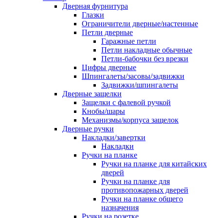
Дверная фурнитура
Глазки
Ограничители дверные/настенные
Петли дверные
Гаражные петли
Петли накладные обычные
Петли-бабочки без врезки
Цифры дверные
Шпингалеты/засовы/задвижки
Задвижки/шпингалеты
Дверные защелки
Защелки с фалевой ручкой
Кнобы/шары
Механизмы/корпуса защелок
Дверные ручки
Накладки/завертки
Накладки
Ручки на планке
Ручки на планке для китайских
дверей
Ручки на планке для
противопожарных дверей
Ручки на планке общего
назначения
Ручки на розетке