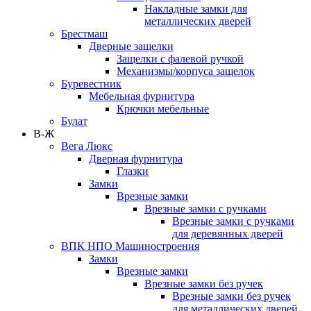
Накладные замки для
металлических дверей
Брестмаш
Дверные защелки
Защелки с фалевой ручкой
Механизмы/корпуса защелок
Буревестник
Мебельная фурнитура
Крючки мебельные
Булат
В-Ж
Вега Люкс
Дверная фурнитура
Глазки
Замки
Врезные замки
Врезные замки с ручками
Врезные замки с ручками
для деревянных дверей
ВПК НПО Машиностроения
Замки
Врезные замки
Врезные замки без ручек
Врезные замки без ручек
для металлических дверей