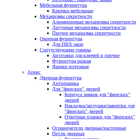
Мебельная фурнитура
Крючки мебельные
Механизмы секретности
Алюминиевые механизмы секретности
Латунные механизмы секретности
Прочие механизмы секретности
Оконная фурнитура
Для ПВХ окон
Сопутствующие товары
Заготовки для ключей и прочие
Фурнитура разная
Ящики почтовые
Апекс
Дверная фурнитура
Антипаника
Для "финских" дверей
Корпуса замков для "финских"
дверей
Накладки/заглушки/завертки для
"финских" дверей
Ответные планки для "финских"
дверей
Ограничители дверные/настенные
Петли дверные