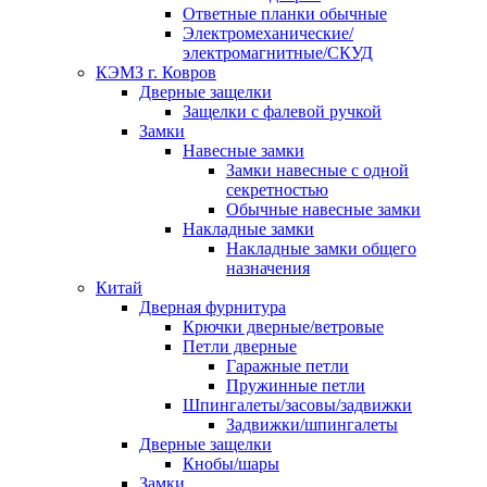
Ответные планки обычные
Электромеханические/
электромагнитные/СКУД
КЭМЗ г. Ковров
Дверные защелки
Защелки с фалевой ручкой
Замки
Навесные замки
Замки навесные с одной
секретностью
Обычные навесные замки
Накладные замки
Накладные замки общего
назначения
Китай
Дверная фурнитура
Крючки дверные/ветровые
Петли дверные
Гаражные петли
Пружинные петли
Шпингалеты/засовы/задвижки
Задвижки/шпингалеты
Дверные защелки
Кнобы/шары
Замки