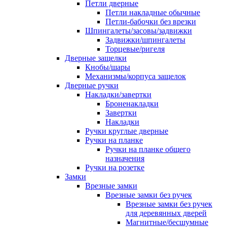
Петли дверные
Петли накладные обычные
Петли-бабочки без врезки
Шпингалеты/засовы/задвижки
Задвижки/шпингалеты
Торцевые/ригеля
Дверные защелки
Кнобы/шары
Механизмы/корпуса защелок
Дверные ручки
Накладки/завертки
Броненакладки
Завертки
Накладки
Ручки круглые дверные
Ручки на планке
Ручки на планке общего
назначения
Ручки на розетке
Замки
Врезные замки
Врезные замки без ручек
Врезные замки без ручек
для деревянных дверей
Магнитные/бесшумные