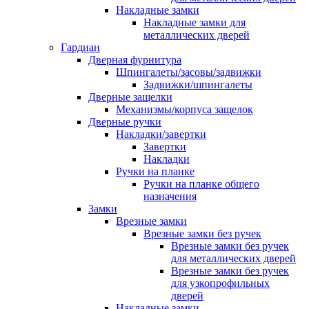
Накладные замки
Накладные замки для
металлических дверей
Гардиан
Дверная фурнитура
Шпингалеты/засовы/задвижки
Задвижки/шпингалеты
Дверные защелки
Механизмы/корпуса защелок
Дверные ручки
Накладки/завертки
Завертки
Накладки
Ручки на планке
Ручки на планке общего
назначения
Замки
Врезные замки
Врезные замки без ручек
Врезные замки без ручек
для металлических дверей
Врезные замки без ручек
для узкопрофильных
дверей
Накладные замки