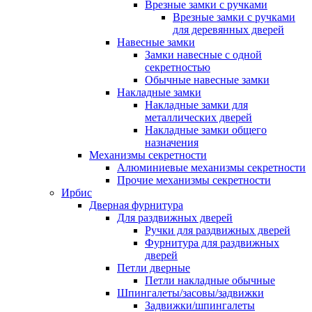
Врезные замки с ручками
Врезные замки с ручками
для деревянных дверей
Навесные замки
Замки навесные с одной
секретностью
Обычные навесные замки
Накладные замки
Накладные замки для
металлических дверей
Накладные замки общего
назначения
Механизмы секретности
Алюминиевые механизмы секретности
Прочие механизмы секретности
Ирбис
Дверная фурнитура
Для раздвижных дверей
Ручки для раздвижных дверей
Фурнитура для раздвижных
дверей
Петли дверные
Петли накладные обычные
Шпингалеты/засовы/задвижки
Задвижки/шпингалеты