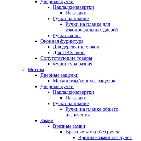
Дверные ручки
Накладки/завертки
Накладки
Ручки на планке
Ручки на планке для
узкопрофильных дверей
Ручки-скобы
Оконная фурнитура
Для деревянных окон
Для ПВХ окон
Сопутствующие товары
Фурнитура разная
Меттэм
Дверные защелки
Механизмы/корпуса защелок
Дверные ручки
Накладки/завертки
Накладки
Ручки на планке
Ручки на планке общего
назначения
Замки
Врезные замки
Врезные замки без ручек
Врезные замки без ручек