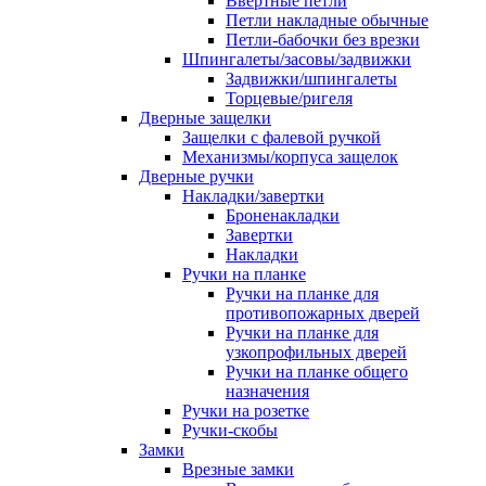
Ввертные петли
Петли накладные обычные
Петли-бабочки без врезки
Шпингалеты/засовы/задвижки
Задвижки/шпингалеты
Торцевые/ригеля
Дверные защелки
Защелки с фалевой ручкой
Механизмы/корпуса защелок
Дверные ручки
Накладки/завертки
Броненакладки
Завертки
Накладки
Ручки на планке
Ручки на планке для
противопожарных дверей
Ручки на планке для
узкопрофильных дверей
Ручки на планке общего
назначения
Ручки на розетке
Ручки-скобы
Замки
Врезные замки