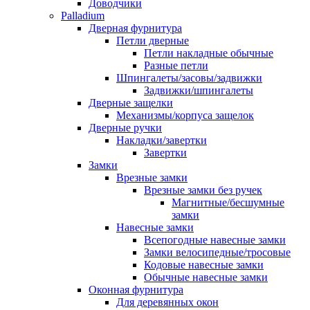
Доводчики
Palladium
Дверная фурнитура
Петли дверные
Петли накладные обычные
Разные петли
Шпингалеты/засовы/задвижки
Задвижки/шпингалеты
Дверные защелки
Механизмы/корпуса защелок
Дверные ручки
Накладки/завертки
Завертки
Замки
Врезные замки
Врезные замки без ручек
Магнитные/бесшумные
замки
Навесные замки
Всепогодные навесные замки
Замки велосипедные/тросовые
Кодовые навесные замки
Обычные навесные замки
Оконная фурнитура
Для деревянных окон