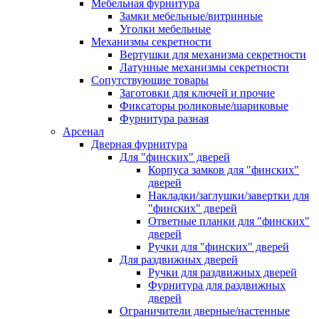
Мебельная фурнитура
Замки мебельные/витринные
Уголки мебельные
Механизмы секретности
Вертушки для механизма секретности
Латунные механизмы секретности
Сопутствующие товары
Заготовки для ключей и прочие
Фиксаторы роликовые/шариковые
Фурнитура разная
Арсенал
Дверная фурнитура
Для "финских" дверей
Корпуса замков для "финских"
дверей
Накладки/заглушки/завертки для
"финских" дверей
Ответные планки для "финских"
дверей
Ручки для "финских" дверей
Для раздвижных дверей
Ручки для раздвижных дверей
Фурнитура для раздвижных
дверей
Ограничители дверные/настенные