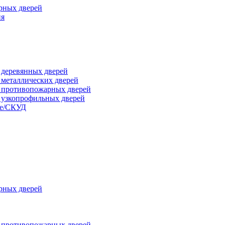
рных дверей
ия
я деревянных дверей
я металлических дверей
я противопожарных дверей
я узкопрофильных дверей
ые/СКУД
рных дверей
я противопожарных дверей