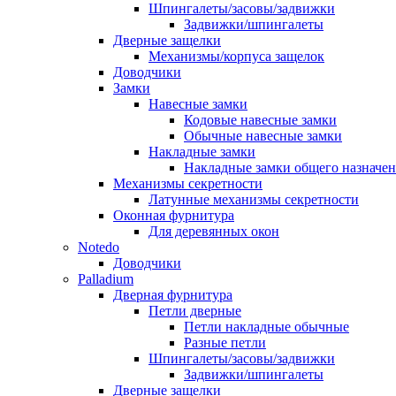
Шпингалеты/засовы/задвижки
Задвижки/шпингалеты
Дверные защелки
Механизмы/корпуса защелок
Доводчики
Замки
Навесные замки
Кодовые навесные замки
Обычные навесные замки
Накладные замки
Накладные замки общего назначе
Механизмы секретности
Латунные механизмы секретности
Оконная фурнитура
Для деревянных окон
Notedo
Доводчики
Palladium
Дверная фурнитура
Петли дверные
Петли накладные обычные
Разные петли
Шпингалеты/засовы/задвижки
Задвижки/шпингалеты
Дверные защелки