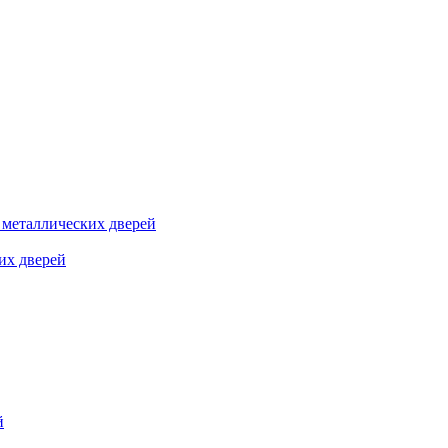
я металлических дверей
их дверей
й