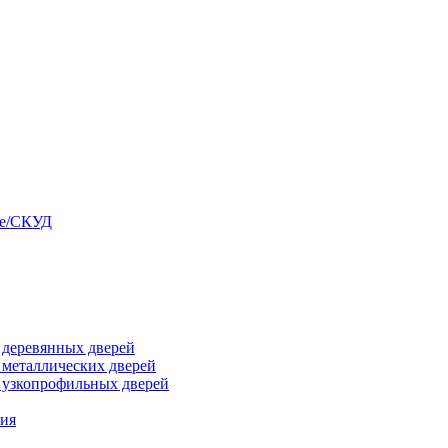
ые/СКУД
я деревянных дверей
я металлических дверей
я узкопрофильных дверей
ния