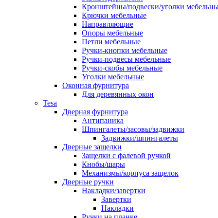
Кронштейны/подвески/уголки мебельн
Крючки мебельные
Направляющие
Опоры мебельные
Петли мебельные
Ручки-кнопки мебельные
Ручки-подвесы мебельные
Ручки-скобы мебельные
Уголки мебельные
Оконная фурнитура
Для деревянных окон
Tesa
Дверная фурнитура
Антипаника
Шпингалеты/засовы/задвижки
Задвижки/шпингалеты
Дверные защелки
Защелки с фалевой ручкой
Кнобы/шары
Механизмы/корпуса защелок
Дверные ручки
Накладки/завертки
Завертки
Накладки
Ручки на планке