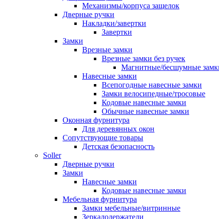
Механизмы/корпуса защелок
Дверные ручки
Накладки/завертки
Завертки
Замки
Врезные замки
Врезные замки без ручек
Магнитные/бесшумные замк
Навесные замки
Всепогодные навесные замки
Замки велосипедные/тросовые
Кодовые навесные замки
Обычные навесные замки
Оконная фурнитура
Для деревянных окон
Сопутствующие товары
Детская безопасность
Soller
Дверные ручки
Замки
Навесные замки
Кодовые навесные замки
Мебельная фурнитура
Замки мебельные/витринные
Зеркалодержатели