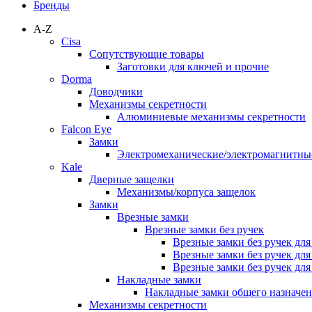
Бренды
A-Z
Cisa
Сопутствующие товары
Заготовки для ключей и прочие
Dorma
Доводчики
Механизмы секретности
Алюминиевые механизмы секретности
Falcon Eye
Замки
Электромеханические/электромагнитн
Kale
Дверные защелки
Механизмы/корпуса защелок
Замки
Врезные замки
Врезные замки без ручек
Врезные замки без ручек дл
Врезные замки без ручек дл
Врезные замки без ручек дл
Накладные замки
Накладные замки общего назначе
Механизмы секретности