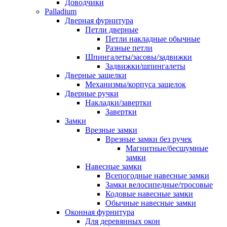
Доводчики
Palladium
Дверная фурнитура
Петли дверные
Петли накладные обычные
Разные петли
Шпингалеты/засовы/задвижки
Задвижки/шпингалеты
Дверные защелки
Механизмы/корпуса защелок
Дверные ручки
Накладки/завертки
Завертки
Замки
Врезные замки
Врезные замки без ручек
Магнитные/бесшумные
замки
Навесные замки
Всепогодные навесные замки
Замки велосипедные/тросовые
Кодовые навесные замки
Обычные навесные замки
Оконная фурнитура
Для деревянных окон