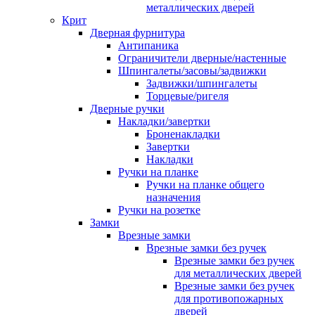
металлических дверей
Крит
Дверная фурнитура
Антипаника
Ограничители дверные/настенные
Шпингалеты/засовы/задвижки
Задвижки/шпингалеты
Торцевые/ригеля
Дверные ручки
Накладки/завертки
Броненакладки
Завертки
Накладки
Ручки на планке
Ручки на планке общего
назначения
Ручки на розетке
Замки
Врезные замки
Врезные замки без ручек
Врезные замки без ручек
для металлических дверей
Врезные замки без ручек
для противопожарных
дверей