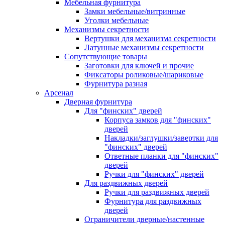
Мебельная фурнитура
Замки мебельные/витринные
Уголки мебельные
Механизмы секретности
Вертушки для механизма секретности
Латунные механизмы секретности
Сопутствующие товары
Заготовки для ключей и прочие
Фиксаторы роликовые/шариковые
Фурнитура разная
Арсенал
Дверная фурнитура
Для "финских" дверей
Корпуса замков для "финских"
дверей
Накладки/заглушки/завертки для
"финских" дверей
Ответные планки для "финских"
дверей
Ручки для "финских" дверей
Для раздвижных дверей
Ручки для раздвижных дверей
Фурнитура для раздвижных
дверей
Ограничители дверные/настенные