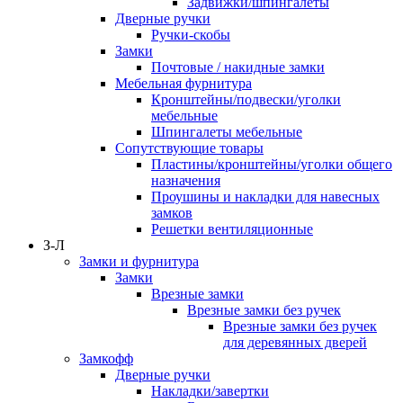
Задвижки/шпингалеты
Дверные ручки
Ручки-скобы
Замки
Почтовые / накидные замки
Мебельная фурнитура
Кронштейны/подвески/уголки
мебельные
Шпингалеты мебельные
Сопутствующие товары
Пластины/кронштейны/уголки общего
назначения
Проушины и накладки для навесных
замков
Решетки вентиляционные
З-Л
Замки и фурнитура
Замки
Врезные замки
Врезные замки без ручек
Врезные замки без ручек
для деревянных дверей
Замкофф
Дверные ручки
Накладки/завертки