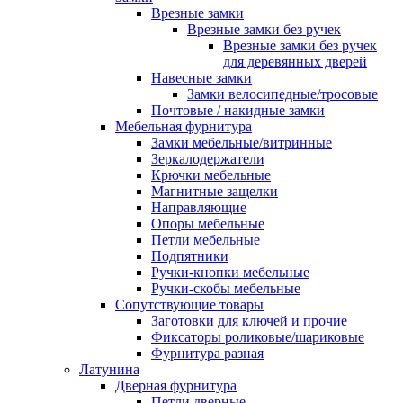
Врезные замки
Врезные замки без ручек
Врезные замки без ручек
для деревянных дверей
Навесные замки
Замки велосипедные/тросовые
Почтовые / накидные замки
Мебельная фурнитура
Замки мебельные/витринные
Зеркалодержатели
Крючки мебельные
Магнитные защелки
Направляющие
Опоры мебельные
Петли мебельные
Подпятники
Ручки-кнопки мебельные
Ручки-скобы мебельные
Сопутствующие товары
Заготовки для ключей и прочие
Фиксаторы роликовые/шариковые
Фурнитура разная
Латунина
Дверная фурнитура
Петли дверные