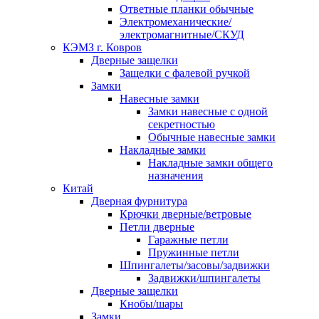
Ответные планки обычные
Электромеханические/
электромагнитные/СКУД
КЭМЗ г. Ковров
Дверные защелки
Защелки с фалевой ручкой
Замки
Навесные замки
Замки навесные с одной
секретностью
Обычные навесные замки
Накладные замки
Накладные замки общего
назначения
Китай
Дверная фурнитура
Крючки дверные/ветровые
Петли дверные
Гаражные петли
Пружинные петли
Шпингалеты/засовы/задвижки
Задвижки/шпингалеты
Дверные защелки
Кнобы/шары
Замки