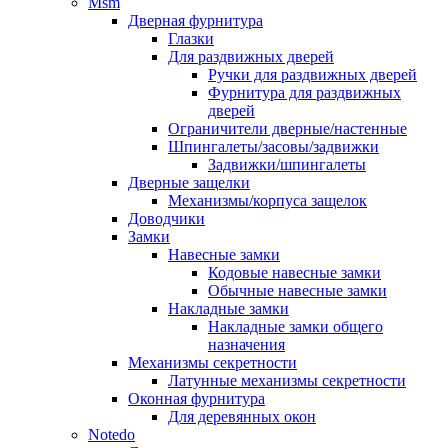
Msm
Дверная фурнитура
Глазки
Для раздвижных дверей
Ручки для раздвижных дверей
Фурнитура для раздвижных
дверей
Ограничители дверные/настенные
Шпингалеты/засовы/задвижки
Задвижки/шпингалеты
Дверные защелки
Механизмы/корпуса защелок
Доводчики
Замки
Навесные замки
Кодовые навесные замки
Обычные навесные замки
Накладные замки
Накладные замки общего
назначения
Механизмы секретности
Латунные механизмы секретности
Оконная фурнитура
Для деревянных окон
Notedo