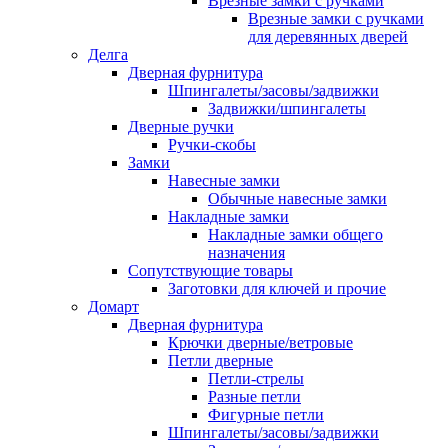
Врезные замки с ручками
Врезные замки с ручками
для деревянных дверей
Делга
Дверная фурнитура
Шпингалеты/засовы/задвижки
Задвижки/шпингалеты
Дверные ручки
Ручки-скобы
Замки
Навесные замки
Обычные навесные замки
Накладные замки
Накладные замки общего
назначения
Сопутствующие товары
Заготовки для ключей и прочие
Домарт
Дверная фурнитура
Крючки дверные/ветровые
Петли дверные
Петли-стрелы
Разные петли
Фигурные петли
Шпингалеты/засовы/задвижки