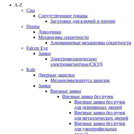
A-Z
Cisa
Сопутствующие товары
Заготовки для ключей и прочие
Dorma
Доводчики
Механизмы секретности
Алюминиевые механизмы секретности
Falcon Eye
Замки
Электромеханические/
электромагнитные/СКУД
Kale
Дверные защелки
Механизмы/корпуса защелок
Замки
Врезные замки
Врезные замки без ручек
Врезные замки без ручек
для деревянных дверей
Врезные замки без ручек
для металлических дверей
Врезные замки без ручек
для узкопрофильных