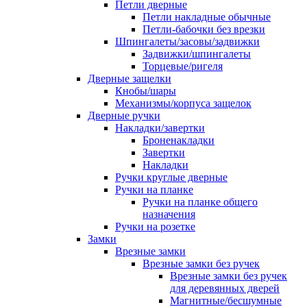
Петли дверные
Петли накладные обычные
Петли-бабочки без врезки
Шпингалеты/засовы/задвижки
Задвижки/шпингалеты
Торцевые/ригеля
Дверные защелки
Кнобы/шары
Механизмы/корпуса защелок
Дверные ручки
Накладки/завертки
Броненакладки
Завертки
Накладки
Ручки круглые дверные
Ручки на планке
Ручки на планке общего
назначения
Ручки на розетке
Замки
Врезные замки
Врезные замки без ручек
Врезные замки без ручек
для деревянных дверей
Магнитные/бесшумные