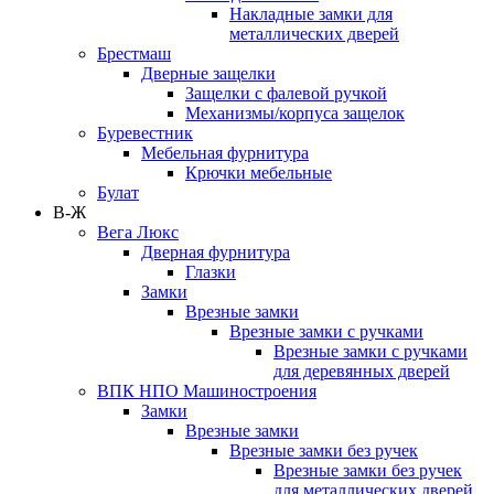
Накладные замки для
металлических дверей
Брестмаш
Дверные защелки
Защелки с фалевой ручкой
Механизмы/корпуса защелок
Буревестник
Мебельная фурнитура
Крючки мебельные
Булат
В-Ж
Вега Люкс
Дверная фурнитура
Глазки
Замки
Врезные замки
Врезные замки с ручками
Врезные замки с ручками
для деревянных дверей
ВПК НПО Машиностроения
Замки
Врезные замки
Врезные замки без ручек
Врезные замки без ручек
для металлических дверей