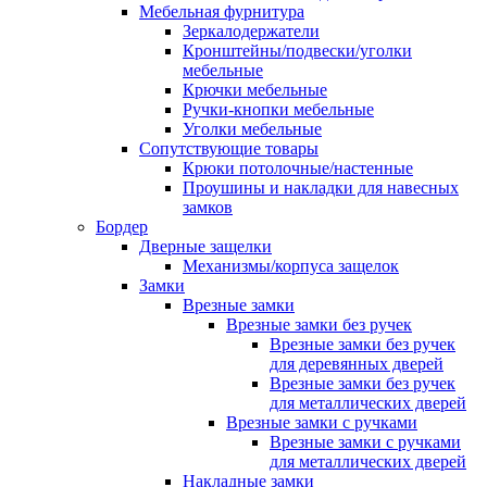
Мебельная фурнитура
Зеркалодержатели
Кронштейны/подвески/уголки
мебельные
Крючки мебельные
Ручки-кнопки мебельные
Уголки мебельные
Сопутствующие товары
Крюки потолочные/настенные
Проушины и накладки для навесных
замков
Бордер
Дверные защелки
Механизмы/корпуса защелок
Замки
Врезные замки
Врезные замки без ручек
Врезные замки без ручек
для деревянных дверей
Врезные замки без ручек
для металлических дверей
Врезные замки с ручками
Врезные замки с ручками
для металлических дверей
Накладные замки