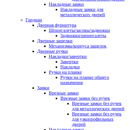
Накладные замки
Накладные замки для
металлических дверей
Гардиан
Дверная фурнитура
Шпингалеты/засовы/задвижки
Задвижки/шпингалеты
Дверные защелки
Механизмы/корпуса защелок
Дверные ручки
Накладки/завертки
Завертки
Накладки
Ручки на планке
Ручки на планке общего
назначения
Замки
Врезные замки
Врезные замки без ручек
Врезные замки без ручек
для металлических дверей
Врезные замки без ручек
для узкопрофильных
дверей
Накладные замки