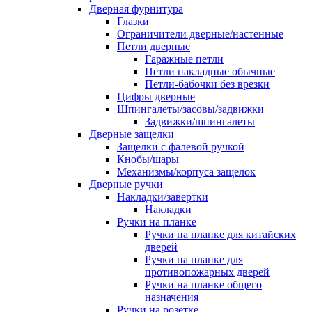
Дверная фурнитура
Глазки
Ограничители дверные/настенные
Петли дверные
Гаражные петли
Петли накладные обычные
Петли-бабочки без врезки
Цифры дверные
Шпингалеты/засовы/задвижки
Задвижки/шпингалеты
Дверные защелки
Защелки с фалевой ручкой
Кнобы/шары
Механизмы/корпуса защелок
Дверные ручки
Накладки/завертки
Накладки
Ручки на планке
Ручки на планке для китайских
дверей
Ручки на планке для
противопожарных дверей
Ручки на планке общего
назначения
Ручки на розетке