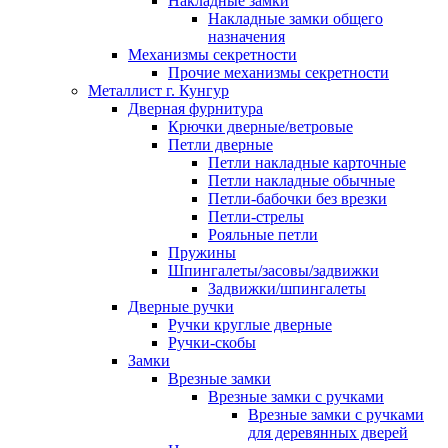
Накладные замки
Накладные замки общего
назначения
Механизмы секретности
Прочие механизмы секретности
Металлист г. Кунгур
Дверная фурнитура
Крючки дверные/ветровые
Петли дверные
Петли накладные карточные
Петли накладные обычные
Петли-бабочки без врезки
Петли-стрелы
Рояльные петли
Пружины
Шпингалеты/засовы/задвижки
Задвижки/шпингалеты
Дверные ручки
Ручки круглые дверные
Ручки-скобы
Замки
Врезные замки
Врезные замки с ручками
Врезные замки с ручками
для деревянных дверей