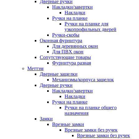
Дверные ручки
Накладки/завертки
Накладки
Ручки на планке
Ручки на планке для
узкопрофильных дверей
Ручки-скобы
Оконная фурнитура
Для деревянных окон
Для ПВХ окон
Сопутствующие товары
Фурнитура разная
Меттэм
Дверные защелки
Механизмы/корпуса защелок
Дверные ручки
Накладки/завертки
Накладки
Ручки на планке
Ручки на планке общего
назначения
Замки
Врезные замки
Врезные замки без ручек
Врезные замки без ручек