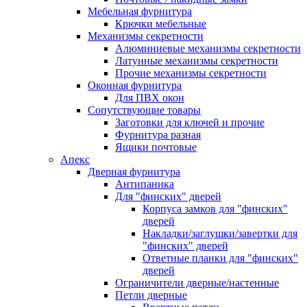
Мебельная фурнитура
Крючки мебельные
Механизмы секретности
Алюминиевые механизмы секретности
Латунные механизмы секретности
Прочие механизмы секретности
Оконная фурнитура
Для ПВХ окон
Сопутствующие товары
Заготовки для ключей и прочие
Фурнитура разная
Ящики почтовые
Апекс
Дверная фурнитура
Антипаника
Для "финских" дверей
Корпуса замков для "финских"
дверей
Накладки/заглушки/завертки для
"финских" дверей
Ответные планки для "финских"
дверей
Ограничители дверные/настенные
Петли дверные