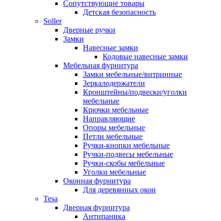
Сопутствующие товары
Детская безопасность
Soller
Дверные ручки
Замки
Навесные замки
Кодовые навесные замки
Мебельная фурнитура
Замки мебельные/витринные
Зеркалодержатели
Кронштейны/подвески/уголки
мебельные
Крючки мебельные
Направляющие
Опоры мебельные
Петли мебельные
Ручки-кнопки мебельные
Ручки-подвесы мебельные
Ручки-скобы мебельные
Уголки мебельные
Оконная фурнитура
Для деревянных окон
Tesa
Дверная фурнитура
Антипаника