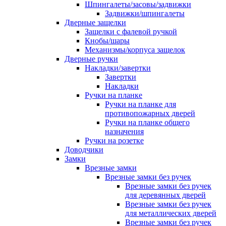
Шпингалеты/засовы/задвижки
Задвижки/шпингалеты
Дверные защелки
Защелки с фалевой ручкой
Кнобы/шары
Механизмы/корпуса защелок
Дверные ручки
Накладки/завертки
Завертки
Накладки
Ручки на планке
Ручки на планке для
противопожарных дверей
Ручки на планке общего
назначения
Ручки на розетке
Доводчики
Замки
Врезные замки
Врезные замки без ручек
Врезные замки без ручек
для деревянных дверей
Врезные замки без ручек
для металлических дверей
Врезные замки без ручек