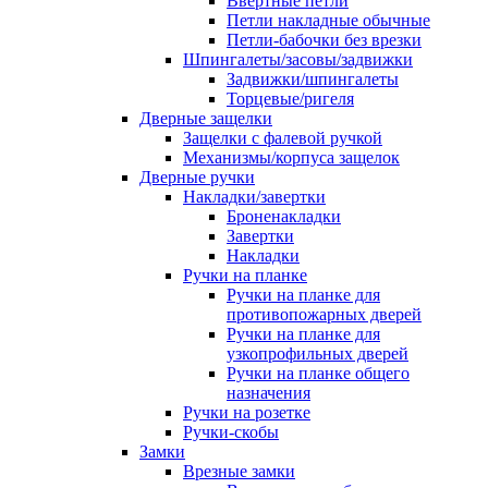
Ввертные петли
Петли накладные обычные
Петли-бабочки без врезки
Шпингалеты/засовы/задвижки
Задвижки/шпингалеты
Торцевые/ригеля
Дверные защелки
Защелки с фалевой ручкой
Механизмы/корпуса защелок
Дверные ручки
Накладки/завертки
Броненакладки
Завертки
Накладки
Ручки на планке
Ручки на планке для
противопожарных дверей
Ручки на планке для
узкопрофильных дверей
Ручки на планке общего
назначения
Ручки на розетке
Ручки-скобы
Замки
Врезные замки