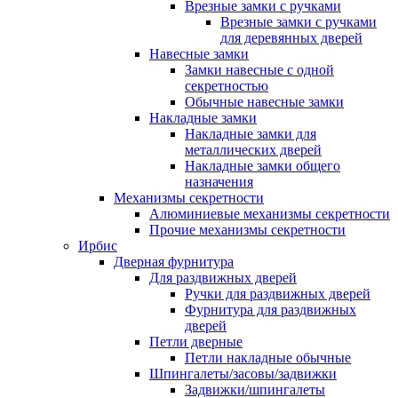
Врезные замки с ручками
Врезные замки с ручками
для деревянных дверей
Навесные замки
Замки навесные с одной
секретностью
Обычные навесные замки
Накладные замки
Накладные замки для
металлических дверей
Накладные замки общего
назначения
Механизмы секретности
Алюминиевые механизмы секретности
Прочие механизмы секретности
Ирбис
Дверная фурнитура
Для раздвижных дверей
Ручки для раздвижных дверей
Фурнитура для раздвижных
дверей
Петли дверные
Петли накладные обычные
Шпингалеты/засовы/задвижки
Задвижки/шпингалеты