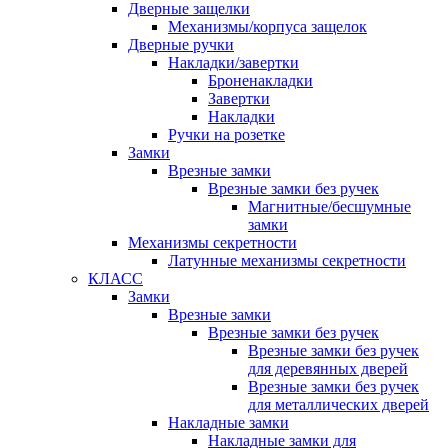
Дверные защелки
Механизмы/корпуса защелок
Дверные ручки
Накладки/завертки
Броненакладки
Завертки
Накладки
Ручки на розетке
Замки
Врезные замки
Врезные замки без ручек
Магнитные/бесшумные
замки
Механизмы секретности
Латунные механизмы секретности
КЛАСС
Замки
Врезные замки
Врезные замки без ручек
Врезные замки без ручек
для деревянных дверей
Врезные замки без ручек
для металлических дверей
Накладные замки
Накладные замки для