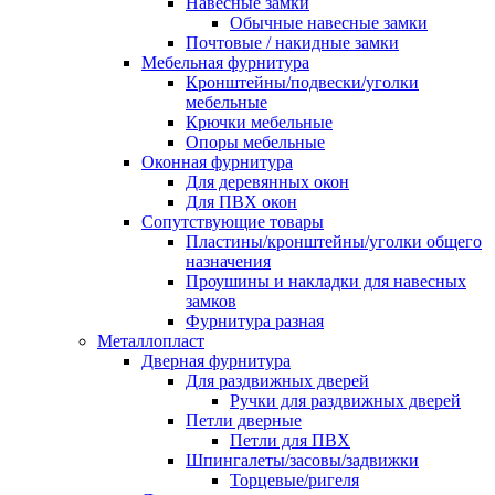
Навесные замки
Обычные навесные замки
Почтовые / накидные замки
Мебельная фурнитура
Кронштейны/подвески/уголки
мебельные
Крючки мебельные
Опоры мебельные
Оконная фурнитура
Для деревянных окон
Для ПВХ окон
Сопутствующие товары
Пластины/кронштейны/уголки общего
назначения
Проушины и накладки для навесных
замков
Фурнитура разная
Металлопласт
Дверная фурнитура
Для раздвижных дверей
Ручки для раздвижных дверей
Петли дверные
Петли для ПВХ
Шпингалеты/засовы/задвижки
Торцевые/ригеля