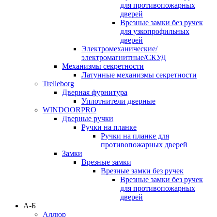
для противопожарных
дверей
Врезные замки без ручек
для узкопрофильных
дверей
Электромеханические/
электромагнитные/СКУД
Механизмы секретности
Латунные механизмы секретности
Trelleborg
Дверная фурнитура
Уплотнители дверные
WINDOORPRO
Дверные ручки
Ручки на планке
Ручки на планке для
противопожарных дверей
Замки
Врезные замки
Врезные замки без ручек
Врезные замки без ручек
для противопожарных
дверей
А-Б
Аллюр