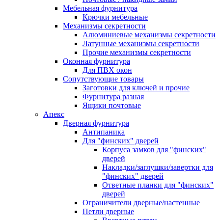
Мебельная фурнитура
Крючки мебельные
Механизмы секретности
Алюминиевые механизмы секретности
Латунные механизмы секретности
Прочие механизмы секретности
Оконная фурнитура
Для ПВХ окон
Сопутствующие товары
Заготовки для ключей и прочие
Фурнитура разная
Ящики почтовые
Апекс
Дверная фурнитура
Антипаника
Для "финских" дверей
Корпуса замков для "финских"
дверей
Накладки/заглушки/завертки для
"финских" дверей
Ответные планки для "финских"
дверей
Ограничители дверные/настенные
Петли дверные