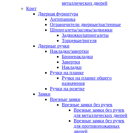
металлических дверей
Крит
Дверная фурнитура
Антипаника
Ограничители дверные/настенные
Шпингалеты/засовы/задвижки
Задвижки/шпингалеты
Торцевые/ригеля
Дверные ручки
Накладки/завертки
Броненакладки
Завертки
Накладки
Ручки на планке
Ручки на планке общего
назначения
Ручки на розетке
Замки
Врезные замки
Врезные замки без ручек
Врезные замки без ручек
для металлических дверей
Врезные замки без ручек
для противопожарных
дверей