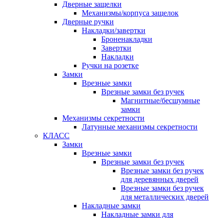
Дверные защелки
Механизмы/корпуса защелок
Дверные ручки
Накладки/завертки
Броненакладки
Завертки
Накладки
Ручки на розетке
Замки
Врезные замки
Врезные замки без ручек
Магнитные/бесшумные
замки
Механизмы секретности
Латунные механизмы секретности
КЛАСС
Замки
Врезные замки
Врезные замки без ручек
Врезные замки без ручек
для деревянных дверей
Врезные замки без ручек
для металлических дверей
Накладные замки
Накладные замки для