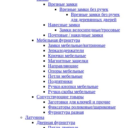
Врезные замки
Врезные замки без ручек
Врезные замки без ручек
для деревянных дверей
Навесные замки
Замки велосипедные/тросовые
Почтовые / накидные замки
Мебельная фурнитура
Замки мебельные/витринные
Зеркалодержатели
Крючки мебельные
Магнитные защелки
Направляющие
Опоры мебельные
Петли мебельные
Подпятники
Ручки-кнопки мебельные
Ручки-скобы мебельные
Сопутствующие товары
Заготовки для ключей и прочие
Фиксаторы роликовые/шариковые
Фурнитура разная
Латунина
Дверная фурнитура
Петли дверные