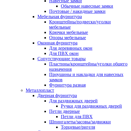
Навесные замки
Обычные навесные замки
Почтовые / накидные замки
Мебельная фурнитура
Кронштейны/подвески/уголки
мебельные
Крючки мебельные
Опоры мебельные
Оконная фурнитура
Для деревянных окон
Для ПВХ окон
Сопутствующие товары
Пластины/кронштейны/уголки общего
назначения
Проушины и накладки для навесных
замков
Фурнитура разная
Металлопласт
Дверная фурнитура
Для раздвижных дверей
Ручки для раздвижных дверей
Петли дверные
Петли для ПВХ
Шпингалеты/засовы/задвижки
Торцевые/ригеля