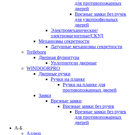
для противопожарных
дверей
Врезные замки без ручек
для узкопрофильных
дверей
Электромеханические/
электромагнитные/СКУД
Механизмы секретности
Латунные механизмы секретности
Trelleborg
Дверная фурнитура
Уплотнители дверные
WINDOORPRO
Дверные ручки
Ручки на планке
Ручки на планке для
противопожарных дверей
Замки
Врезные замки
Врезные замки без ручек
Врезные замки без ручек
для противопожарных
дверей
А-Б
Аллюр