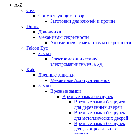
A-Z
Cisa
Сопутствующие товары
Заготовки для ключей и прочие
Dorma
Доводчики
Механизмы секретности
Алюминиевые механизмы секретности
Falcon Eye
Замки
Электромеханические/
электромагнитные/СКУД
Kale
Дверные защелки
Механизмы/корпуса защелок
Замки
Врезные замки
Врезные замки без ручек
Врезные замки без ручек
для деревянных дверей
Врезные замки без ручек
для металлических дверей
Врезные замки без ручек
для узкопрофильных