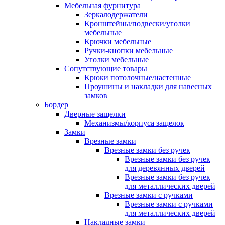
Мебельная фурнитура
Зеркалодержатели
Кронштейны/подвески/уголки
мебельные
Крючки мебельные
Ручки-кнопки мебельные
Уголки мебельные
Сопутствующие товары
Крюки потолочные/настенные
Проушины и накладки для навесных
замков
Бордер
Дверные защелки
Механизмы/корпуса защелок
Замки
Врезные замки
Врезные замки без ручек
Врезные замки без ручек
для деревянных дверей
Врезные замки без ручек
для металлических дверей
Врезные замки с ручками
Врезные замки с ручками
для металлических дверей
Накладные замки