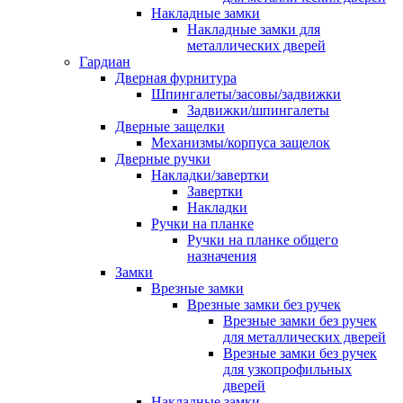
Накладные замки
Накладные замки для
металлических дверей
Гардиан
Дверная фурнитура
Шпингалеты/засовы/задвижки
Задвижки/шпингалеты
Дверные защелки
Механизмы/корпуса защелок
Дверные ручки
Накладки/завертки
Завертки
Накладки
Ручки на планке
Ручки на планке общего
назначения
Замки
Врезные замки
Врезные замки без ручек
Врезные замки без ручек
для металлических дверей
Врезные замки без ручек
для узкопрофильных
дверей
Накладные замки