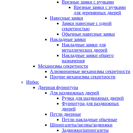
Врезные замки с ручками
Врезные замки с ручками
для деревянных дверей
Навесные замки
Замки навесные с одной
секретностью
Обычные навесные замки
Накладные замки
Накладные замки для
металлических дверей
Накладные замки общего
назначения
Механизмы секретности
Алюминиевые механизмы секретности
Прочие механизмы секретности
Ирбис
Дверная фурнитура
Для раздвижных дверей
Ручки для раздвижных дверей
Фурнитура для раздвижных
дверей
Петли дверные
Петли накладные обычные
Шпингалеты/засовы/задвижки
Задвижки/шпингалеты