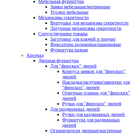
Мебельная фурнитура
Замки мебельные/витринные
Уголки мебельные
Механизмы секретности
Вертушки для механизма секретности
Латунные механизмы секретности
Сопутствующие товары
Заготовки для ключей и прочие
Фиксаторы роликовые/шариковые
Фурнитура разная
Арсенал
Дверная фурнитура
Для "финских" дверей
Корпуса замков для "финских"
дверей
Накладки/заглушки/завертки для
"финских" дверей
Ответные планки для "финских"
дверей
Ручки для "финских" дверей
Для раздвижных дверей
Ручки для раздвижных дверей
Фурнитура для раздвижных
дверей
Ограничители дверные/настенные