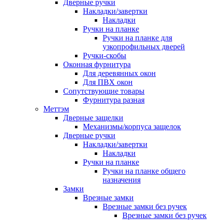
Дверные ручки
Накладки/завертки
Накладки
Ручки на планке
Ручки на планке для
узкопрофильных дверей
Ручки-скобы
Оконная фурнитура
Для деревянных окон
Для ПВХ окон
Сопутствующие товары
Фурнитура разная
Меттэм
Дверные защелки
Механизмы/корпуса защелок
Дверные ручки
Накладки/завертки
Накладки
Ручки на планке
Ручки на планке общего
назначения
Замки
Врезные замки
Врезные замки без ручек
Врезные замки без ручек