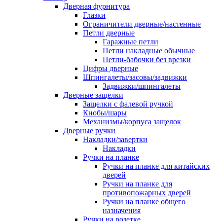
Дверная фурнитура
Глазки
Ограничители дверные/настенные
Петли дверные
Гаражные петли
Петли накладные обычные
Петли-бабочки без врезки
Цифры дверные
Шпингалеты/засовы/задвижки
Задвижки/шпингалеты
Дверные защелки
Защелки с фалевой ручкой
Кнобы/шары
Механизмы/корпуса защелок
Дверные ручки
Накладки/завертки
Накладки
Ручки на планке
Ручки на планке для китайских
дверей
Ручки на планке для
противопожарных дверей
Ручки на планке общего
назначения
Ручки на розетке