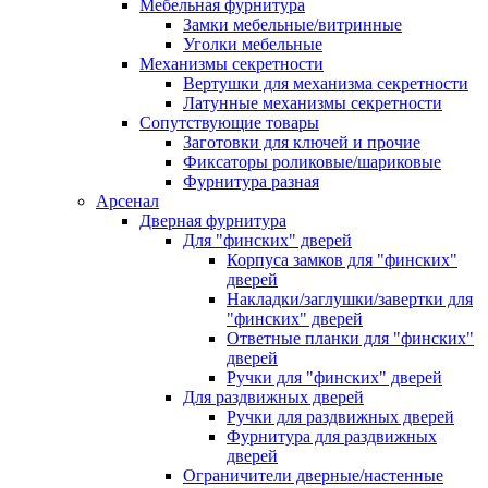
Мебельная фурнитура
Замки мебельные/витринные
Уголки мебельные
Механизмы секретности
Вертушки для механизма секретности
Латунные механизмы секретности
Сопутствующие товары
Заготовки для ключей и прочие
Фиксаторы роликовые/шариковые
Фурнитура разная
Арсенал
Дверная фурнитура
Для "финских" дверей
Корпуса замков для "финских"
дверей
Накладки/заглушки/завертки для
"финских" дверей
Ответные планки для "финских"
дверей
Ручки для "финских" дверей
Для раздвижных дверей
Ручки для раздвижных дверей
Фурнитура для раздвижных
дверей
Ограничители дверные/настенные