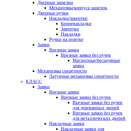
Дверные защелки
Механизмы/корпуса защелок
Дверные ручки
Накладки/завертки
Броненакладки
Завертки
Накладки
Ручки на розетке
Замки
Врезные замки
Врезные замки без ручек
Магнитные/бесшумные
замки
Механизмы секретности
Латунные механизмы секретности
КЛАСС
Замки
Врезные замки
Врезные замки без ручек
Врезные замки без ручек
для деревянных дверей
Врезные замки без ручек
для металлических дверей
Накладные замки
Накладные замки для