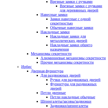
Врезные замки с ручками
Врезные замки с ручками
для деревянных дверей
Навесные замки
Замки навесные с одной
секретностью
Обычные навесные замки
Накладные замки
Накладные замки для
металлических дверей
Накладные замки общего
назначения
Механизмы секретности
Алюминиевые механизмы секретности
Прочие механизмы секретности
Ирбис
Дверная фурнитура
Для раздвижных дверей
Ручки для раздвижных дверей
Фурнитура для раздвижных
дверей
Петли дверные
Петли накладные обычные
Шпингалеты/засовы/задвижки
Задвижки/шпингалеты