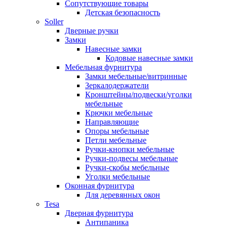
Сопутствующие товары
Детская безопасность
Soller
Дверные ручки
Замки
Навесные замки
Кодовые навесные замки
Мебельная фурнитура
Замки мебельные/витринные
Зеркалодержатели
Кронштейны/подвески/уголки
мебельные
Крючки мебельные
Направляющие
Опоры мебельные
Петли мебельные
Ручки-кнопки мебельные
Ручки-подвесы мебельные
Ручки-скобы мебельные
Уголки мебельные
Оконная фурнитура
Для деревянных окон
Tesa
Дверная фурнитура
Антипаника