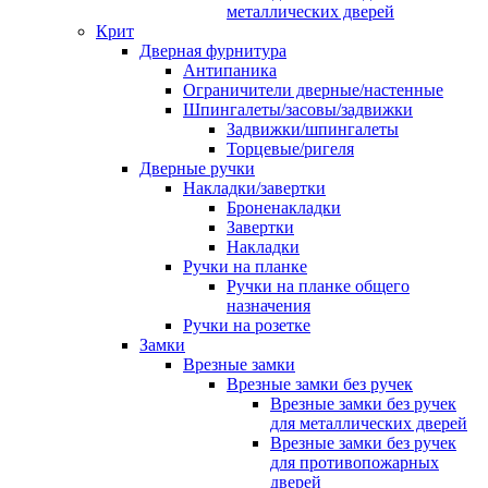
металлических дверей
Крит
Дверная фурнитура
Антипаника
Ограничители дверные/настенные
Шпингалеты/засовы/задвижки
Задвижки/шпингалеты
Торцевые/ригеля
Дверные ручки
Накладки/завертки
Броненакладки
Завертки
Накладки
Ручки на планке
Ручки на планке общего
назначения
Ручки на розетке
Замки
Врезные замки
Врезные замки без ручек
Врезные замки без ручек
для металлических дверей
Врезные замки без ручек
для противопожарных
дверей