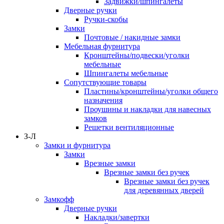
Задвижки/шпингалеты
Дверные ручки
Ручки-скобы
Замки
Почтовые / накидные замки
Мебельная фурнитура
Кронштейны/подвески/уголки
мебельные
Шпингалеты мебельные
Сопутствующие товары
Пластины/кронштейны/уголки общего
назначения
Проушины и накладки для навесных
замков
Решетки вентиляционные
З-Л
Замки и фурнитура
Замки
Врезные замки
Врезные замки без ручек
Врезные замки без ручек
для деревянных дверей
Замкофф
Дверные ручки
Накладки/завертки