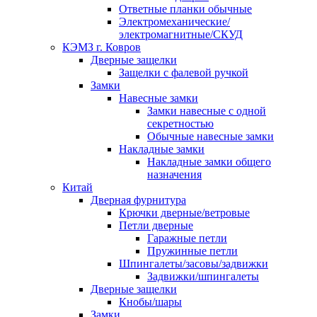
Ответные планки обычные
Электромеханические/
электромагнитные/СКУД
КЭМЗ г. Ковров
Дверные защелки
Защелки с фалевой ручкой
Замки
Навесные замки
Замки навесные с одной
секретностью
Обычные навесные замки
Накладные замки
Накладные замки общего
назначения
Китай
Дверная фурнитура
Крючки дверные/ветровые
Петли дверные
Гаражные петли
Пружинные петли
Шпингалеты/засовы/задвижки
Задвижки/шпингалеты
Дверные защелки
Кнобы/шары
Замки