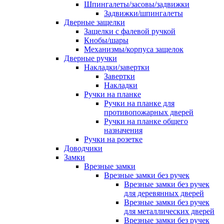
Шпингалеты/засовы/задвижки
Задвижки/шпингалеты
Дверные защелки
Защелки с фалевой ручкой
Кнобы/шары
Механизмы/корпуса защелок
Дверные ручки
Накладки/завертки
Завертки
Накладки
Ручки на планке
Ручки на планке для
противопожарных дверей
Ручки на планке общего
назначения
Ручки на розетке
Доводчики
Замки
Врезные замки
Врезные замки без ручек
Врезные замки без ручек
для деревянных дверей
Врезные замки без ручек
для металлических дверей
Врезные замки без ручек