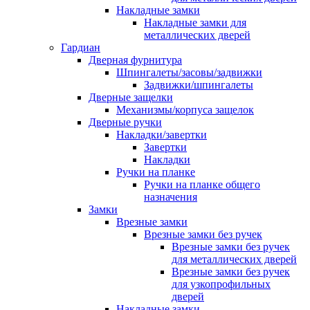
Накладные замки
Накладные замки для
металлических дверей
Гардиан
Дверная фурнитура
Шпингалеты/засовы/задвижки
Задвижки/шпингалеты
Дверные защелки
Механизмы/корпуса защелок
Дверные ручки
Накладки/завертки
Завертки
Накладки
Ручки на планке
Ручки на планке общего
назначения
Замки
Врезные замки
Врезные замки без ручек
Врезные замки без ручек
для металлических дверей
Врезные замки без ручек
для узкопрофильных
дверей
Накладные замки