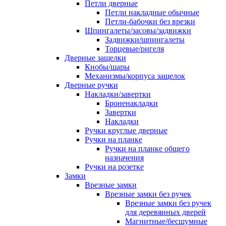
Петли дверные
Петли накладные обычные
Петли-бабочки без врезки
Шпингалеты/засовы/задвижки
Задвижки/шпингалеты
Торцевые/ригеля
Дверные защелки
Кнобы/шары
Механизмы/корпуса защелок
Дверные ручки
Накладки/завертки
Броненакладки
Завертки
Накладки
Ручки круглые дверные
Ручки на планке
Ручки на планке общего
назначения
Ручки на розетке
Замки
Врезные замки
Врезные замки без ручек
Врезные замки без ручек
для деревянных дверей
Магнитные/бесшумные