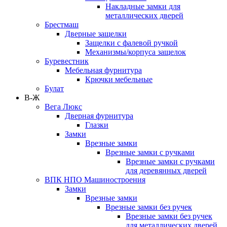
Накладные замки для
металлических дверей
Брестмаш
Дверные защелки
Защелки с фалевой ручкой
Механизмы/корпуса защелок
Буревестник
Мебельная фурнитура
Крючки мебельные
Булат
В-Ж
Вега Люкс
Дверная фурнитура
Глазки
Замки
Врезные замки
Врезные замки с ручками
Врезные замки с ручками
для деревянных дверей
ВПК НПО Машиностроения
Замки
Врезные замки
Врезные замки без ручек
Врезные замки без ручек
для металлических дверей