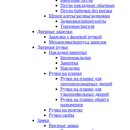
Ввертные петли
Петли накладные обычные
Петли-бабочки без врезки
Шпингалеты/засовы/задвижки
Задвижки/шпингалеты
Торцевые/ригеля
Дверные защелки
Защелки с фалевой ручкой
Механизмы/корпуса защелок
Дверные ручки
Накладки/завертки
Броненакладки
Завертки
Накладки
Ручки на планке
Ручки на планке для
противопожарных дверей
Ручки на планке для
узкопрофильных дверей
Ручки на планке общего
назначения
Ручки на розетке
Ручки-скобы
Замки
Врезные замки