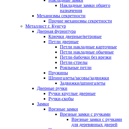
Накладные замки
Накладные замки общего
назначения
Механизмы секретности
Прочие механизмы секретности
Металлист г. Кунгур
Дверная фурнитура
Крючки дверные/ветровые
Петли дверные
Петли накладные карточные
Петли накладные обычные
Петли-бабочки без врезки
Петли-стрелы
Рояльные петли
Пружины
Шпингалеты/засовы/задвижки
Задвижки/шпингалеты
Дверные ручки
Ручки круглые дверные
Ручки-скобы
Замки
Врезные замки
Врезные замки с ручками
Врезные замки с ручками
для деревянных дверей