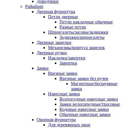
Доводчики
Palladium
Дверная фурнитура
Петли дверные
Петли накладные обычные
Разные петли
Шпингалеты/засовы/задвижки
Задвижки/шпингалеты
Дверные защелки
Механизмы/корпуса защелок
Дверные ручки
Накладки/завертки
Завертки
Замки
Врезные замки
Врезные замки без ручек
Магнитные/бесшумные
замки
Навесные замки
Всепогодные навесные замки
Замки велосипедные/тросовые
Кодовые навесные замки
Обычные навесные замки
Оконная фурнитура
Для деревянных окон