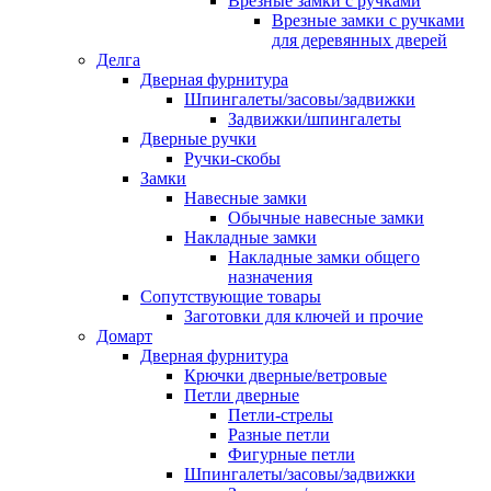
Врезные замки с ручками
Врезные замки с ручками
для деревянных дверей
Делга
Дверная фурнитура
Шпингалеты/засовы/задвижки
Задвижки/шпингалеты
Дверные ручки
Ручки-скобы
Замки
Навесные замки
Обычные навесные замки
Накладные замки
Накладные замки общего
назначения
Сопутствующие товары
Заготовки для ключей и прочие
Домарт
Дверная фурнитура
Крючки дверные/ветровые
Петли дверные
Петли-стрелы
Разные петли
Фигурные петли
Шпингалеты/засовы/задвижки