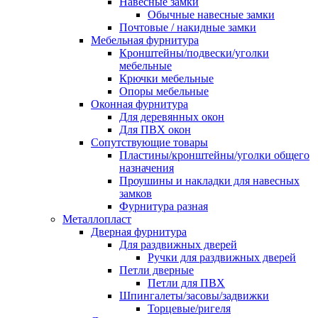
Навесные замки
Обычные навесные замки
Почтовые / накидные замки
Мебельная фурнитура
Кронштейны/подвески/уголки
мебельные
Крючки мебельные
Опоры мебельные
Оконная фурнитура
Для деревянных окон
Для ПВХ окон
Сопутствующие товары
Пластины/кронштейны/уголки общего
назначения
Проушины и накладки для навесных
замков
Фурнитура разная
Металлопласт
Дверная фурнитура
Для раздвижных дверей
Ручки для раздвижных дверей
Петли дверные
Петли для ПВХ
Шпингалеты/засовы/задвижки
Торцевые/ригеля