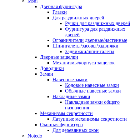
Msm
Дверная фурнитура
Глазки
Для раздвижных дверей
Ручки для раздвижных дверей
Фурнитура для раздвижных
дверей
Ограничители дверные/настенные
Шпингалеты/засовы/задвижки
Задвижки/шпингалеты
Дверные защелки
Механизмы/корпуса защелок
Доводчики
Замки
Навесные замки
Кодовые навесные замки
Обычные навесные замки
Накладные замки
Накладные замки общего
назначения
Механизмы секретности
Латунные механизмы секретности
Оконная фурнитура
Для деревянных окон
Notedo