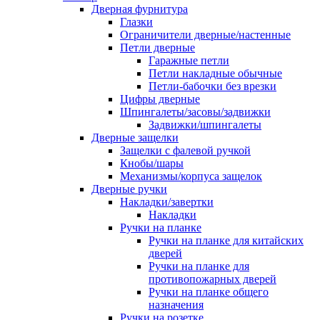
Дверная фурнитура
Глазки
Ограничители дверные/настенные
Петли дверные
Гаражные петли
Петли накладные обычные
Петли-бабочки без врезки
Цифры дверные
Шпингалеты/засовы/задвижки
Задвижки/шпингалеты
Дверные защелки
Защелки с фалевой ручкой
Кнобы/шары
Механизмы/корпуса защелок
Дверные ручки
Накладки/завертки
Накладки
Ручки на планке
Ручки на планке для китайских
дверей
Ручки на планке для
противопожарных дверей
Ручки на планке общего
назначения
Ручки на розетке