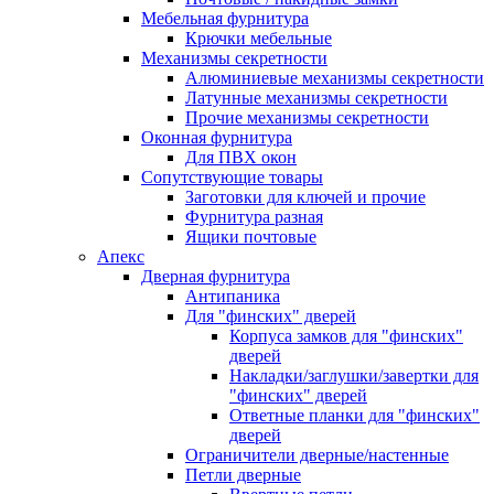
Мебельная фурнитура
Крючки мебельные
Механизмы секретности
Алюминиевые механизмы секретности
Латунные механизмы секретности
Прочие механизмы секретности
Оконная фурнитура
Для ПВХ окон
Сопутствующие товары
Заготовки для ключей и прочие
Фурнитура разная
Ящики почтовые
Апекс
Дверная фурнитура
Антипаника
Для "финских" дверей
Корпуса замков для "финских"
дверей
Накладки/заглушки/завертки для
"финских" дверей
Ответные планки для "финских"
дверей
Ограничители дверные/настенные
Петли дверные