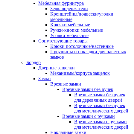
Мебельная фурнитура
Зеркалодержатели
Кронштейны/подвески/уголки
мебельные
Крючки мебельные
Ручки-кнопки мебельные
Уголки мебельные
Сопутствующие товары
Крюки потолочные/настенные
Проушины и накладки для навесных
замков
Бордер
Дверные защелки
Механизмы/корпуса защелок
Замки
Врезные замки
Врезные замки без ручек
Врезные замки без ручек
для деревянных дверей
Врезные замки без ручек
для металлических дверей
Врезные замки с ручками
Врезные замки с ручками
для металлических дверей
Накладные замки