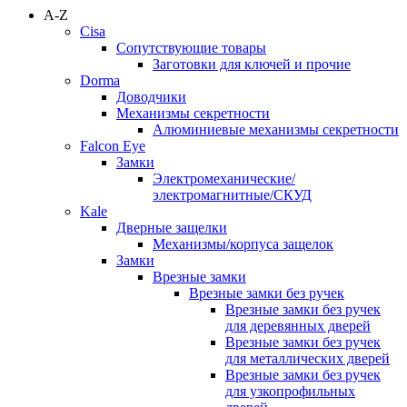
A-Z
Cisa
Сопутствующие товары
Заготовки для ключей и прочие
Dorma
Доводчики
Механизмы секретности
Алюминиевые механизмы секретности
Falcon Eye
Замки
Электромеханические/
электромагнитные/СКУД
Kale
Дверные защелки
Механизмы/корпуса защелок
Замки
Врезные замки
Врезные замки без ручек
Врезные замки без ручек
для деревянных дверей
Врезные замки без ручек
для металлических дверей
Врезные замки без ручек
для узкопрофильных