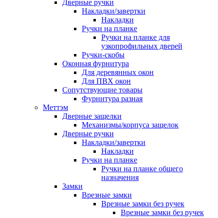
Дверные ручки
Накладки/завертки
Накладки
Ручки на планке
Ручки на планке для
узкопрофильных дверей
Ручки-скобы
Оконная фурнитура
Для деревянных окон
Для ПВХ окон
Сопутствующие товары
Фурнитура разная
Меттэм
Дверные защелки
Механизмы/корпуса защелок
Дверные ручки
Накладки/завертки
Накладки
Ручки на планке
Ручки на планке общего
назначения
Замки
Врезные замки
Врезные замки без ручек
Врезные замки без ручек