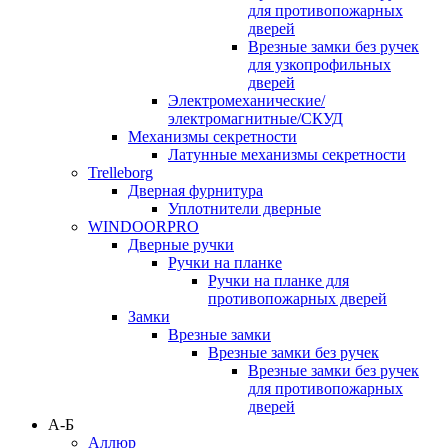
для противопожарных
дверей
Врезные замки без ручек
для узкопрофильных
дверей
Электромеханические/
электромагнитные/СКУД
Механизмы секретности
Латунные механизмы секретности
Trelleborg
Дверная фурнитура
Уплотнители дверные
WINDOORPRO
Дверные ручки
Ручки на планке
Ручки на планке для
противопожарных дверей
Замки
Врезные замки
Врезные замки без ручек
Врезные замки без ручек
для противопожарных
дверей
А-Б
Аллюр