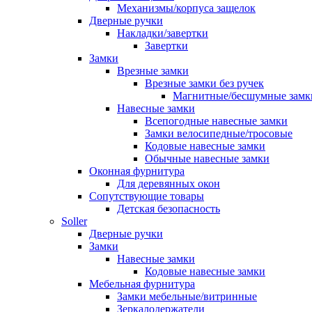
Механизмы/корпуса защелок
Дверные ручки
Накладки/завертки
Завертки
Замки
Врезные замки
Врезные замки без ручек
Магнитные/бесшумные замк
Навесные замки
Всепогодные навесные замки
Замки велосипедные/тросовые
Кодовые навесные замки
Обычные навесные замки
Оконная фурнитура
Для деревянных окон
Сопутствующие товары
Детская безопасность
Soller
Дверные ручки
Замки
Навесные замки
Кодовые навесные замки
Мебельная фурнитура
Замки мебельные/витринные
Зеркалодержатели