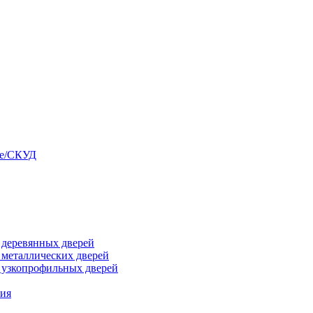
ые/СКУД
я деревянных дверей
я металлических дверей
я узкопрофильных дверей
ния