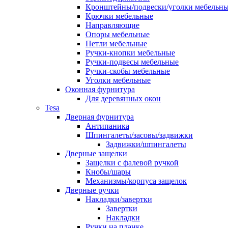
Кронштейны/подвески/уголки мебельн
Крючки мебельные
Направляющие
Опоры мебельные
Петли мебельные
Ручки-кнопки мебельные
Ручки-подвесы мебельные
Ручки-скобы мебельные
Уголки мебельные
Оконная фурнитура
Для деревянных окон
Tesa
Дверная фурнитура
Антипаника
Шпингалеты/засовы/задвижки
Задвижки/шпингалеты
Дверные защелки
Защелки с фалевой ручкой
Кнобы/шары
Механизмы/корпуса защелок
Дверные ручки
Накладки/завертки
Завертки
Накладки
Ручки на планке