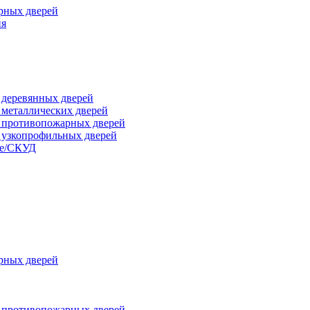
рных дверей
ия
я деревянных дверей
я металлических дверей
я противопожарных дверей
я узкопрофильных дверей
ые/СКУД
рных дверей
я противопожарных дверей