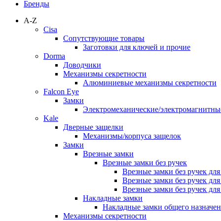
Бренды
A-Z
Cisa
Сопутствующие товары
Заготовки для ключей и прочие
Dorma
Доводчики
Механизмы секретности
Алюминиевые механизмы секретности
Falcon Eye
Замки
Электромеханические/электромагнитн
Kale
Дверные защелки
Механизмы/корпуса защелок
Замки
Врезные замки
Врезные замки без ручек
Врезные замки без ручек дл
Врезные замки без ручек дл
Врезные замки без ручек дл
Накладные замки
Накладные замки общего назначе
Механизмы секретности