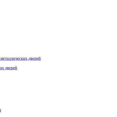
я металлических дверей
их дверей
й