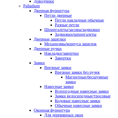
Доводчики
Palladium
Дверная фурнитура
Петли дверные
Петли накладные обычные
Разные петли
Шпингалеты/засовы/задвижки
Задвижки/шпингалеты
Дверные защелки
Механизмы/корпуса защелок
Дверные ручки
Накладки/завертки
Завертки
Замки
Врезные замки
Врезные замки без ручек
Магнитные/бесшумные
замки
Навесные замки
Всепогодные навесные замки
Замки велосипедные/тросовые
Кодовые навесные замки
Обычные навесные замки
Оконная фурнитура
Для деревянных окон