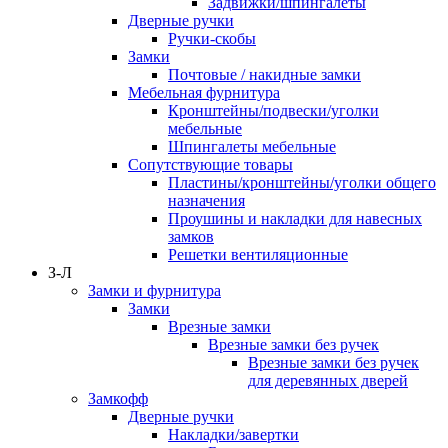
Задвижки/шпингалеты
Дверные ручки
Ручки-скобы
Замки
Почтовые / накидные замки
Мебельная фурнитура
Кронштейны/подвески/уголки
мебельные
Шпингалеты мебельные
Сопутствующие товары
Пластины/кронштейны/уголки общего
назначения
Проушины и накладки для навесных
замков
Решетки вентиляционные
З-Л
Замки и фурнитура
Замки
Врезные замки
Врезные замки без ручек
Врезные замки без ручек
для деревянных дверей
Замкофф
Дверные ручки
Накладки/завертки