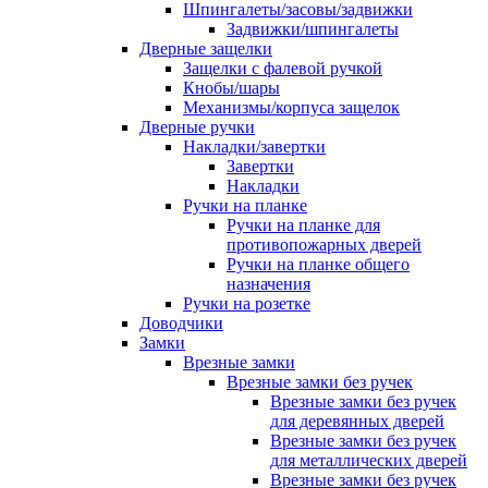
Шпингалеты/засовы/задвижки
Задвижки/шпингалеты
Дверные защелки
Защелки с фалевой ручкой
Кнобы/шары
Механизмы/корпуса защелок
Дверные ручки
Накладки/завертки
Завертки
Накладки
Ручки на планке
Ручки на планке для
противопожарных дверей
Ручки на планке общего
назначения
Ручки на розетке
Доводчики
Замки
Врезные замки
Врезные замки без ручек
Врезные замки без ручек
для деревянных дверей
Врезные замки без ручек
для металлических дверей
Врезные замки без ручек