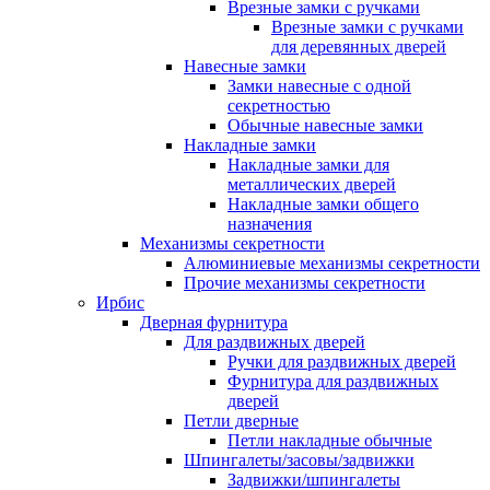
Врезные замки с ручками
Врезные замки с ручками
для деревянных дверей
Навесные замки
Замки навесные с одной
секретностью
Обычные навесные замки
Накладные замки
Накладные замки для
металлических дверей
Накладные замки общего
назначения
Механизмы секретности
Алюминиевые механизмы секретности
Прочие механизмы секретности
Ирбис
Дверная фурнитура
Для раздвижных дверей
Ручки для раздвижных дверей
Фурнитура для раздвижных
дверей
Петли дверные
Петли накладные обычные
Шпингалеты/засовы/задвижки
Задвижки/шпингалеты