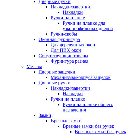
Дверные ручки
Накладки/завертки
Накладки
Ручки на планке
Ручки на планке для
узкопрофильных дверей
Ручки-скобы
Оконная фурнитура
Для деревянных окон
Для ПВХ окон
Сопутствующие товары
Фурнитура разная
Меттэм
Дверные защелки
Механизмы/корпуса защелок
Дверные ручки
Накладки/завертки
Накладки
Ручки на планке
Ручки на планке общего
назначения
Замки
Врезные замки
Врезные замки без ручек
Врезные замки без ручек