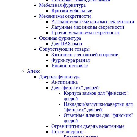
Мебельная фурнитура
Крючки мебельные
Механизмы секретности
Алюминиевые механизмы секретности
Латунные механизмы секретности
Прочие механизмы секретности
Оконная фурнитура
Для ПВХ окон
Сопутствующие товары
Заготовки для ключей и прочие
Фурнитура разная
Ящики почтовые
Апекс
Дверная фурнитура
Антипаника
Для "финских" дверей
Корпуса замков для "финских"
дверей
Накладки/заглушки/завертки для
"финских" дверей
Ответные планки для "финских"
дверей
Ограничители дверные/настенные
Петли дверные