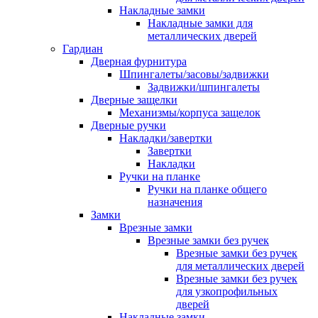
Накладные замки
Накладные замки для
металлических дверей
Гардиан
Дверная фурнитура
Шпингалеты/засовы/задвижки
Задвижки/шпингалеты
Дверные защелки
Механизмы/корпуса защелок
Дверные ручки
Накладки/завертки
Завертки
Накладки
Ручки на планке
Ручки на планке общего
назначения
Замки
Врезные замки
Врезные замки без ручек
Врезные замки без ручек
для металлических дверей
Врезные замки без ручек
для узкопрофильных
дверей
Накладные замки