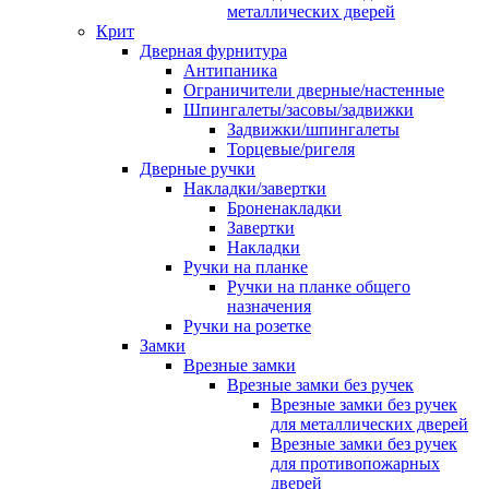
металлических дверей
Крит
Дверная фурнитура
Антипаника
Ограничители дверные/настенные
Шпингалеты/засовы/задвижки
Задвижки/шпингалеты
Торцевые/ригеля
Дверные ручки
Накладки/завертки
Броненакладки
Завертки
Накладки
Ручки на планке
Ручки на планке общего
назначения
Ручки на розетке
Замки
Врезные замки
Врезные замки без ручек
Врезные замки без ручек
для металлических дверей
Врезные замки без ручек
для противопожарных
дверей