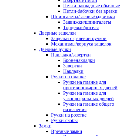
Ввертные петли
Петли накладные обычные
Петли-бабочки без врезки
Шпингалеты/засовы/задвижки
Задвижки/шпингалеты
Торцевые/ригеля
Дверные защелки
Защелки с фалевой ручкой
Механизмы/корпуса защелок
Дверные ручки
Накладки/завертки
Броненакладки
Завертки
Накладки
Ручки на планке
Ручки на планке для
противопожарных дверей
Ручки на планке для
узкопрофильных дверей
Ручки на планке общего
назначения
Ручки на розетке
Ручки-скобы
Замки
Врезные замки