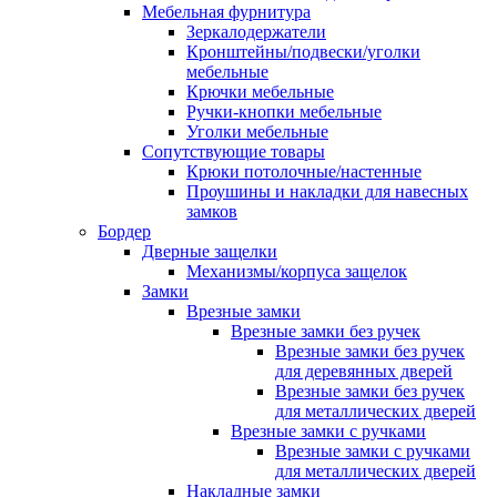
Мебельная фурнитура
Зеркалодержатели
Кронштейны/подвески/уголки
мебельные
Крючки мебельные
Ручки-кнопки мебельные
Уголки мебельные
Сопутствующие товары
Крюки потолочные/настенные
Проушины и накладки для навесных
замков
Бордер
Дверные защелки
Механизмы/корпуса защелок
Замки
Врезные замки
Врезные замки без ручек
Врезные замки без ручек
для деревянных дверей
Врезные замки без ручек
для металлических дверей
Врезные замки с ручками
Врезные замки с ручками
для металлических дверей
Накладные замки