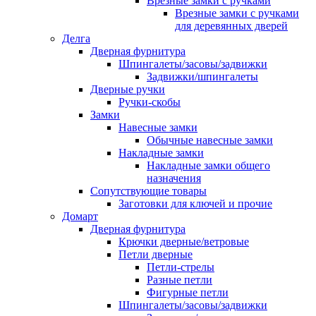
Врезные замки с ручками
Врезные замки с ручками
для деревянных дверей
Делга
Дверная фурнитура
Шпингалеты/засовы/задвижки
Задвижки/шпингалеты
Дверные ручки
Ручки-скобы
Замки
Навесные замки
Обычные навесные замки
Накладные замки
Накладные замки общего
назначения
Сопутствующие товары
Заготовки для ключей и прочие
Домарт
Дверная фурнитура
Крючки дверные/ветровые
Петли дверные
Петли-стрелы
Разные петли
Фигурные петли
Шпингалеты/засовы/задвижки