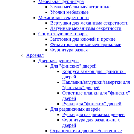
Мебельная фурнитура
Замки мебельные/витринные
Уголки мебельные
Механизмы секретности
Вертушки для механизма секретности
Латунные механизмы секретности
Сопутствующие товары
Заготовки для ключей и прочие
Фиксаторы роликовые/шариковые
Фурнитура разная
Арсенал
Дверная фурнитура
Для "финских" дверей
Корпуса замков для "финских"
дверей
Накладки/заглушки/завертки для
"финских" дверей
Ответные планки для "финских"
дверей
Ручки для "финских" дверей
Для раздвижных дверей
Ручки для раздвижных дверей
Фурнитура для раздвижных
дверей
Ограничители дверные/настенные