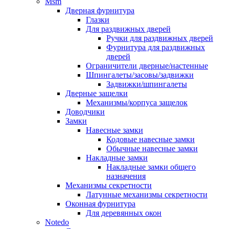
Msm
Дверная фурнитура
Глазки
Для раздвижных дверей
Ручки для раздвижных дверей
Фурнитура для раздвижных
дверей
Ограничители дверные/настенные
Шпингалеты/засовы/задвижки
Задвижки/шпингалеты
Дверные защелки
Механизмы/корпуса защелок
Доводчики
Замки
Навесные замки
Кодовые навесные замки
Обычные навесные замки
Накладные замки
Накладные замки общего
назначения
Механизмы секретности
Латунные механизмы секретности
Оконная фурнитура
Для деревянных окон
Notedo