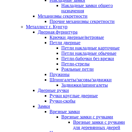
Накладные замки
Накладные замки общего
назначения
Механизмы секретности
Прочие механизмы секретности
Металлист г. Кунгур
Дверная фурнитура
Крючки дверные/ветровые
Петли дверные
Петли накладные карточные
Петли накладные обычные
Петли-бабочки без врезки
Петли-стрелы
Рояльные петли
Пружины
Шпингалеты/засовы/задвижки
Задвижки/шпингалеты
Дверные ручки
Ручки круглые дверные
Ручки-скобы
Замки
Врезные замки
Врезные замки с ручками
Врезные замки с ручками
для деревянных дверей