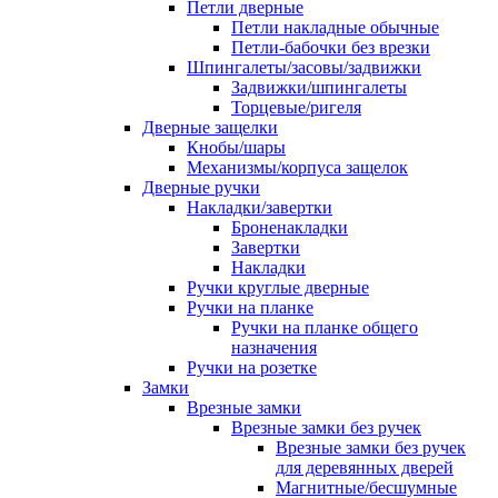
Петли дверные
Петли накладные обычные
Петли-бабочки без врезки
Шпингалеты/засовы/задвижки
Задвижки/шпингалеты
Торцевые/ригеля
Дверные защелки
Кнобы/шары
Механизмы/корпуса защелок
Дверные ручки
Накладки/завертки
Броненакладки
Завертки
Накладки
Ручки круглые дверные
Ручки на планке
Ручки на планке общего
назначения
Ручки на розетке
Замки
Врезные замки
Врезные замки без ручек
Врезные замки без ручек
для деревянных дверей
Магнитные/бесшумные