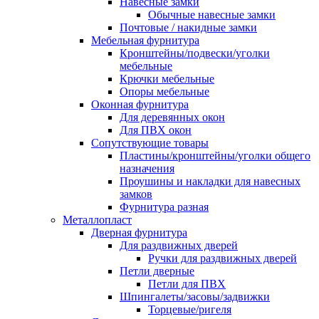
Навесные замки
Обычные навесные замки
Почтовые / накидные замки
Мебельная фурнитура
Кронштейны/подвески/уголки
мебельные
Крючки мебельные
Опоры мебельные
Оконная фурнитура
Для деревянных окон
Для ПВХ окон
Сопутствующие товары
Пластины/кронштейны/уголки общего
назначения
Проушины и накладки для навесных
замков
Фурнитура разная
Металлопласт
Дверная фурнитура
Для раздвижных дверей
Ручки для раздвижных дверей
Петли дверные
Петли для ПВХ
Шпингалеты/засовы/задвижки
Торцевые/ригеля