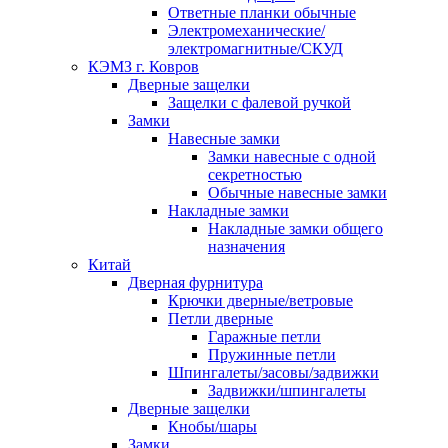
Ответные планки обычные
Электромеханические/
электромагнитные/СКУД
КЭМЗ г. Ковров
Дверные защелки
Защелки с фалевой ручкой
Замки
Навесные замки
Замки навесные с одной
секретностью
Обычные навесные замки
Накладные замки
Накладные замки общего
назначения
Китай
Дверная фурнитура
Крючки дверные/ветровые
Петли дверные
Гаражные петли
Пружинные петли
Шпингалеты/засовы/задвижки
Задвижки/шпингалеты
Дверные защелки
Кнобы/шары
Замки