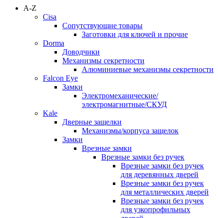
A-Z
Cisa
Сопутствующие товары
Заготовки для ключей и прочие
Dorma
Доводчики
Механизмы секретности
Алюминиевые механизмы секретности
Falcon Eye
Замки
Электромеханические/
электромагнитные/СКУД
Kale
Дверные защелки
Механизмы/корпуса защелок
Замки
Врезные замки
Врезные замки без ручек
Врезные замки без ручек
для деревянных дверей
Врезные замки без ручек
для металлических дверей
Врезные замки без ручек
для узкопрофильных