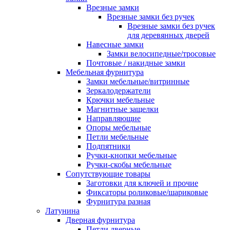
Врезные замки
Врезные замки без ручек
Врезные замки без ручек
для деревянных дверей
Навесные замки
Замки велосипедные/тросовые
Почтовые / накидные замки
Мебельная фурнитура
Замки мебельные/витринные
Зеркалодержатели
Крючки мебельные
Магнитные защелки
Направляющие
Опоры мебельные
Петли мебельные
Подпятники
Ручки-кнопки мебельные
Ручки-скобы мебельные
Сопутствующие товары
Заготовки для ключей и прочие
Фиксаторы роликовые/шариковые
Фурнитура разная
Латунина
Дверная фурнитура
Петли дверные