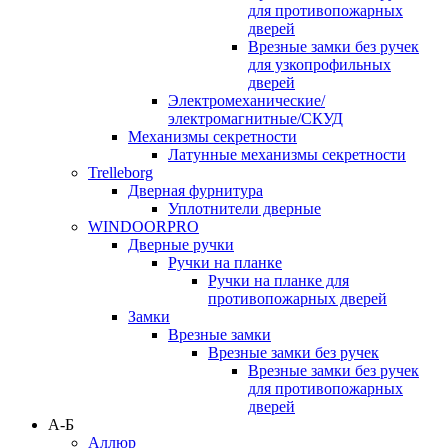
для противопожарных
дверей
Врезные замки без ручек
для узкопрофильных
дверей
Электромеханические/
электромагнитные/СКУД
Механизмы секретности
Латунные механизмы секретности
Trelleborg
Дверная фурнитура
Уплотнители дверные
WINDOORPRO
Дверные ручки
Ручки на планке
Ручки на планке для
противопожарных дверей
Замки
Врезные замки
Врезные замки без ручек
Врезные замки без ручек
для противопожарных
дверей
А-Б
Аллюр