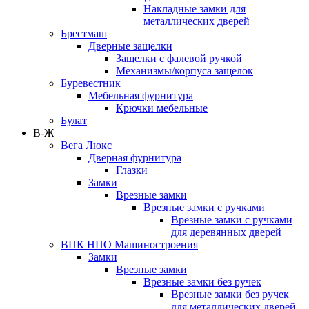
Накладные замки для
металлических дверей
Брестмаш
Дверные защелки
Защелки с фалевой ручкой
Механизмы/корпуса защелок
Буревестник
Мебельная фурнитура
Крючки мебельные
Булат
В-Ж
Вега Люкс
Дверная фурнитура
Глазки
Замки
Врезные замки
Врезные замки с ручками
Врезные замки с ручками
для деревянных дверей
ВПК НПО Машиностроения
Замки
Врезные замки
Врезные замки без ручек
Врезные замки без ручек
для металлических дверей