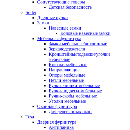
Сопутствующие товары
Детская безопасность
Soller
Дверные ручки
Замки
Навесные замки
Кодовые навесные замки
Мебельная фурнитура
Замки мебельные/витринные
Зеркалодержатели
Кронштейны/подвески/уголки
мебельные
Крючки мебельные
Направляющие
Опоры мебельные
Петли мебельные
Ручки-кнопки мебельные
Ручки-подвесы мебельные
Ручки-скобы мебельные
Уголки мебельные
Оконная фурнитура
Для деревянных окон
Tesa
Дверная фурнитура
Антипаника