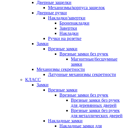
Дверные защелки
Механизмы/корпуса защелок
Дверные ручки
Накладки/завертки
Броненакладки
Завертки
Накладки
Ручки на розетке
Замки
Врезные замки
Врезные замки без ручек
Магнитные/бесшумные
замки
Механизмы секретности
Латунные механизмы секретности
КЛАСС
Замки
Врезные замки
Врезные замки без ручек
Врезные замки без ручек
для деревянных дверей
Врезные замки без ручек
для металлических дверей
Накладные замки
Накладные замки для