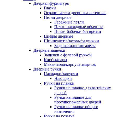
Дверная фурнитура
Глазки
Ограничители дверные/настенные
Петли дверные
Гаражные петли
Петли накладные обычные
Петли-бабочки без врезки
Цифры дверные
Шпингалеты/засовы/задвижки
Задвижки/шпингалеты
Дверные защелки
Защелки с фалевой ручкой
Кнобы/шары
Механизмы/корпуса защелок
Дверные ручки
Накладки/завертки
Накладки
Ручки на планке
Ручки на планке для китайских
дверей
Ручки на планке для
противопожарных дверей
Ручки на планке общего
назначения
Ручки на розетке