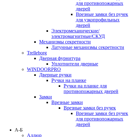
для противопожарных
дверей
Врезные замки без ручек
для узкопрофильных
дверей
Электромеханические/
электромагнитные/СКУД
Механизмы секретности
Латунные механизмы секретности
Trelleborg
Дверная фурнитура
Уплотнители дверные
WINDOORPRO
Дверные ручки
Ручки на планке
Ручки на планке для
противопожарных дверей
Замки
Врезные замки
Врезные замки без ручек
Врезные замки без ручек
для противопожарных
дверей
А-Б
Аллюр