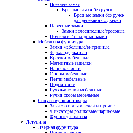
Врезные замки
Врезные замки без ручек
Врезные замки без ручек
для деревянных дверей
Навесные замки
Замки велосипедные/тросовые
Почтовые / накидные замки
Мебельная фурнитура
Замки мебельные/витринные
Зеркалодержатели
Крючки мебельные
Магнитные защелки
Направляющие
Опоры мебельные
Петли мебельные
Подпятники
Ручки-кнопки мебельные
Ручки-скобы мебельные
Сопутствующие товары
Заготовки для ключей и прочие
Фиксаторы роликовые/шариковые
Фурнитура разная
Латунина
Дверная фурнитура
Петли дверные