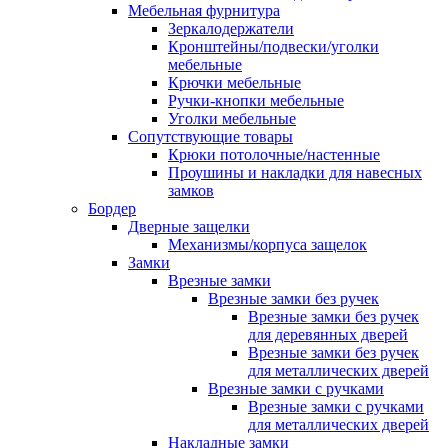
Мебельная фурнитура
Зеркалодержатели
Кронштейны/подвески/уголки
мебельные
Крючки мебельные
Ручки-кнопки мебельные
Уголки мебельные
Сопутствующие товары
Крюки потолочные/настенные
Проушины и накладки для навесных
замков
Бордер
Дверные защелки
Механизмы/корпуса защелок
Замки
Врезные замки
Врезные замки без ручек
Врезные замки без ручек
для деревянных дверей
Врезные замки без ручек
для металлических дверей
Врезные замки с ручками
Врезные замки с ручками
для металлических дверей
Накладные замки