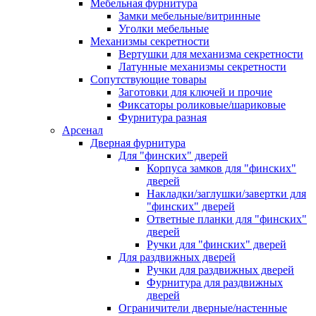
Мебельная фурнитура
Замки мебельные/витринные
Уголки мебельные
Механизмы секретности
Вертушки для механизма секретности
Латунные механизмы секретности
Сопутствующие товары
Заготовки для ключей и прочие
Фиксаторы роликовые/шариковые
Фурнитура разная
Арсенал
Дверная фурнитура
Для "финских" дверей
Корпуса замков для "финских"
дверей
Накладки/заглушки/завертки для
"финских" дверей
Ответные планки для "финских"
дверей
Ручки для "финских" дверей
Для раздвижных дверей
Ручки для раздвижных дверей
Фурнитура для раздвижных
дверей
Ограничители дверные/настенные