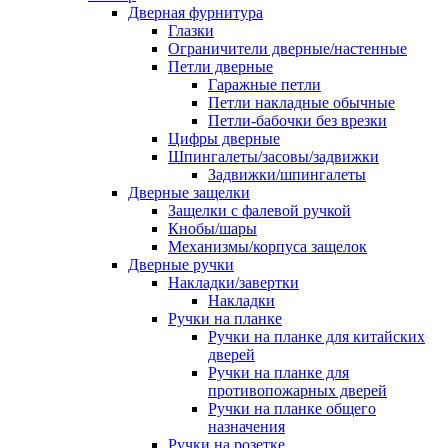
Дверная фурнитура
Глазки
Ограничители дверные/настенные
Петли дверные
Гаражные петли
Петли накладные обычные
Петли-бабочки без врезки
Цифры дверные
Шпингалеты/засовы/задвижки
Задвижки/шпингалеты
Дверные защелки
Защелки с фалевой ручкой
Кнобы/шары
Механизмы/корпуса защелок
Дверные ручки
Накладки/завертки
Накладки
Ручки на планке
Ручки на планке для китайских
дверей
Ручки на планке для
противопожарных дверей
Ручки на планке общего
назначения
Ручки на розетке