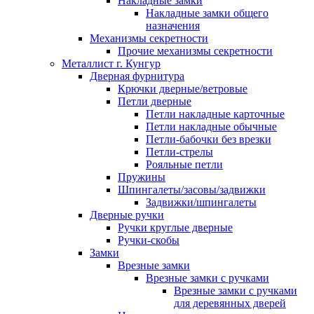
Накладные замки
Накладные замки общего
назначения
Механизмы секретности
Прочие механизмы секретности
Металлист г. Кунгур
Дверная фурнитура
Крючки дверные/ветровые
Петли дверные
Петли накладные карточные
Петли накладные обычные
Петли-бабочки без врезки
Петли-стрелы
Рояльные петли
Пружины
Шпингалеты/засовы/задвижки
Задвижки/шпингалеты
Дверные ручки
Ручки круглые дверные
Ручки-скобы
Замки
Врезные замки
Врезные замки с ручками
Врезные замки с ручками
для деревянных дверей