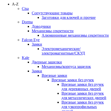
A-Z
Cisa
Сопутствующие товары
Заготовки для ключей и прочие
Dorma
Доводчики
Механизмы секретности
Алюминиевые механизмы секретности
Falcon Eye
Замки
Электромеханические/
электромагнитные/СКУД
Kale
Дверные защелки
Механизмы/корпуса защелок
Замки
Врезные замки
Врезные замки без ручек
Врезные замки без ручек
для деревянных дверей
Врезные замки без ручек
для металлических дверей
Врезные замки без ручек
для узкопрофильных