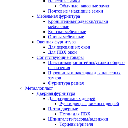
Навесные замки
Обычные навесные замки
Почтовые / накидные замки
Мебельная фурнитура
Кронштейны/подвески/уголки
мебельные
Крючки мебельные
Опоры мебельные
Оконная фурнитура
Для деревянных окон
Для ПВХ окон
Сопутствующие товары
Пластины/кронштейны/уголки общего
назначения
Проушины и накладки для навесных
замков
Фурнитура разная
Металлопласт
Дверная фурнитура
Для раздвижных дверей
Ручки для раздвижных дверей
Петли дверные
Петли для ПВХ
Шпингалеты/засовы/задвижки
Торцевые/ригеля