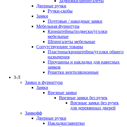
Задвижки/шпингалеты
Дверные ручки
Ручки-скобы
Замки
Почтовые / накидные замки
Мебельная фурнитура
Кронштейны/подвески/уголки
мебельные
Шпингалеты мебельные
Сопутствующие товары
Пластины/кронштейны/уголки общего
назначения
Проушины и накладки для навесных
замков
Решетки вентиляционные
З-Л
Замки и фурнитура
Замки
Врезные замки
Врезные замки без ручек
Врезные замки без ручек
для деревянных дверей
Замкофф
Дверные ручки
Накладки/завертки