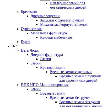
Накладные замки для
металлических дверей
Брестмаш
Дверные защелки
Защелки с фалевой ручкой
Механизмы/корпуса защелок
Буревестник
Мебельная фурнитура
Крючки мебельные
Булат
В-Ж
Вега Люкс
Дверная фурнитура
Глазки
Замки
Врезные замки
Врезные замки с ручками
Врезные замки с ручками
для деревянных дверей
ВПК НПО Машиностроения
Замки
Врезные замки
Врезные замки без ручек
Врезные замки без ручек
для металлических дверей