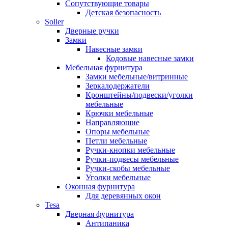
Сопутствующие товары
Детская безопасность
Soller
Дверные ручки
Замки
Навесные замки
Кодовые навесные замки
Мебельная фурнитура
Замки мебельные/витринные
Зеркалодержатели
Кронштейны/подвески/уголки
мебельные
Крючки мебельные
Направляющие
Опоры мебельные
Петли мебельные
Ручки-кнопки мебельные
Ручки-подвесы мебельные
Ручки-скобы мебельные
Уголки мебельные
Оконная фурнитура
Для деревянных окон
Tesa
Дверная фурнитура
Антипаника