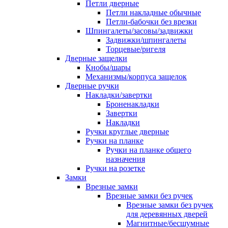
Петли дверные
Петли накладные обычные
Петли-бабочки без врезки
Шпингалеты/засовы/задвижки
Задвижки/шпингалеты
Торцевые/ригеля
Дверные защелки
Кнобы/шары
Механизмы/корпуса защелок
Дверные ручки
Накладки/завертки
Броненакладки
Завертки
Накладки
Ручки круглые дверные
Ручки на планке
Ручки на планке общего
назначения
Ручки на розетке
Замки
Врезные замки
Врезные замки без ручек
Врезные замки без ручек
для деревянных дверей
Магнитные/бесшумные