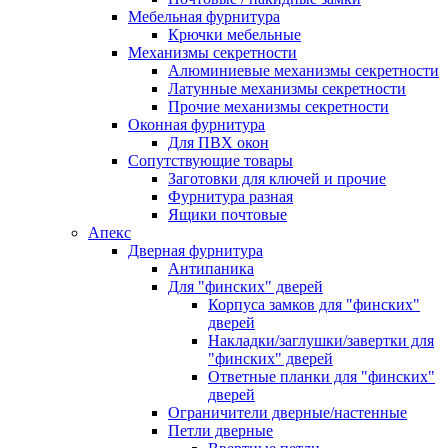
Мебельная фурнитура
Крючки мебельные
Механизмы секретности
Алюминиевые механизмы секретности
Латунные механизмы секретности
Прочие механизмы секретности
Оконная фурнитура
Для ПВХ окон
Сопутствующие товары
Заготовки для ключей и прочие
Фурнитура разная
Ящики почтовые
Апекс
Дверная фурнитура
Антипаника
Для "финских" дверей
Корпуса замков для "финских"
дверей
Накладки/заглушки/завертки для
"финских" дверей
Ответные планки для "финских"
дверей
Ограничители дверные/настенные
Петли дверные