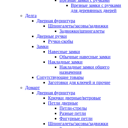
Врезные замки с ручками
Врезные замки с ручками
для деревянных дверей
Делга
Дверная фурнитура
Шпингалеты/засовы/задвижки
Задвижки/шпингалеты
Дверные ручки
Ручки-скобы
Замки
Навесные замки
Обычные навесные замки
Накладные замки
Накладные замки общего
назначения
Сопутствующие товары
Заготовки для ключей и прочие
Домарт
Дверная фурнитура
Крючки дверные/ветровые
Петли дверные
Петли-стрелы
Разные петли
Фигурные петли
Шпингалеты/засовы/задвижки