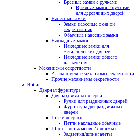
Врезные замки с ручками
Врезные замки с ручками
для деревянных дверей
Навесные замки
Замки навесные с одной
секретностью
Обычные навесные замки
Накладные замки
Накладные замки для
металлических дверей
Накладные замки общего
назначения
Механизмы секретности
Алюминиевые механизмы секретности
Прочие механизмы секретности
Ирбис
Дверная фурнитура
Для раздвижных дверей
Ручки для раздвижных дверей
Фурнитура для раздвижных
дверей
Петли дверные
Петли накладные обычные
Шпингалеты/засовы/задвижки
Задвижки/шпингалеты