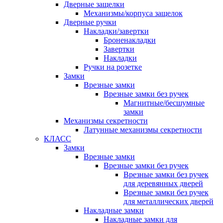
Дверные защелки
Механизмы/корпуса защелок
Дверные ручки
Накладки/завертки
Броненакладки
Завертки
Накладки
Ручки на розетке
Замки
Врезные замки
Врезные замки без ручек
Магнитные/бесшумные
замки
Механизмы секретности
Латунные механизмы секретности
КЛАСС
Замки
Врезные замки
Врезные замки без ручек
Врезные замки без ручек
для деревянных дверей
Врезные замки без ручек
для металлических дверей
Накладные замки
Накладные замки для