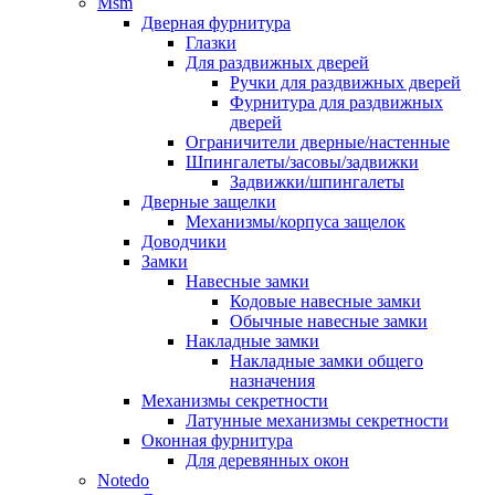
Msm
Дверная фурнитура
Глазки
Для раздвижных дверей
Ручки для раздвижных дверей
Фурнитура для раздвижных
дверей
Ограничители дверные/настенные
Шпингалеты/засовы/задвижки
Задвижки/шпингалеты
Дверные защелки
Механизмы/корпуса защелок
Доводчики
Замки
Навесные замки
Кодовые навесные замки
Обычные навесные замки
Накладные замки
Накладные замки общего
назначения
Механизмы секретности
Латунные механизмы секретности
Оконная фурнитура
Для деревянных окон
Notedo