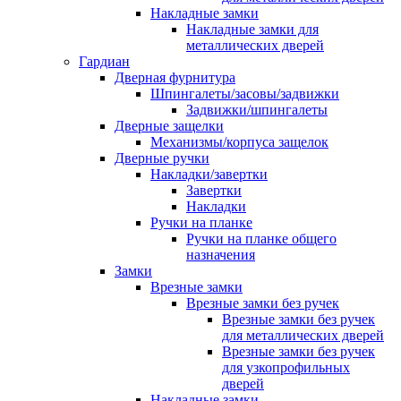
Накладные замки
Накладные замки для
металлических дверей
Гардиан
Дверная фурнитура
Шпингалеты/засовы/задвижки
Задвижки/шпингалеты
Дверные защелки
Механизмы/корпуса защелок
Дверные ручки
Накладки/завертки
Завертки
Накладки
Ручки на планке
Ручки на планке общего
назначения
Замки
Врезные замки
Врезные замки без ручек
Врезные замки без ручек
для металлических дверей
Врезные замки без ручек
для узкопрофильных
дверей
Накладные замки