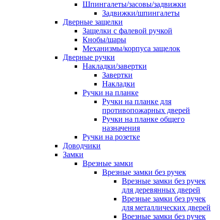
Шпингалеты/засовы/задвижки
Задвижки/шпингалеты
Дверные защелки
Защелки с фалевой ручкой
Кнобы/шары
Механизмы/корпуса защелок
Дверные ручки
Накладки/завертки
Завертки
Накладки
Ручки на планке
Ручки на планке для
противопожарных дверей
Ручки на планке общего
назначения
Ручки на розетке
Доводчики
Замки
Врезные замки
Врезные замки без ручек
Врезные замки без ручек
для деревянных дверей
Врезные замки без ручек
для металлических дверей
Врезные замки без ручек