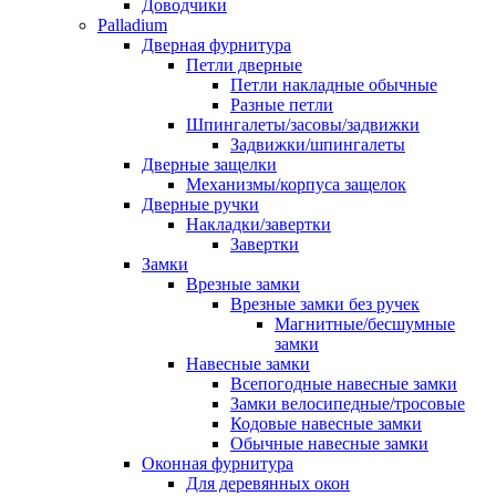
Доводчики
Palladium
Дверная фурнитура
Петли дверные
Петли накладные обычные
Разные петли
Шпингалеты/засовы/задвижки
Задвижки/шпингалеты
Дверные защелки
Механизмы/корпуса защелок
Дверные ручки
Накладки/завертки
Завертки
Замки
Врезные замки
Врезные замки без ручек
Магнитные/бесшумные
замки
Навесные замки
Всепогодные навесные замки
Замки велосипедные/тросовые
Кодовые навесные замки
Обычные навесные замки
Оконная фурнитура
Для деревянных окон