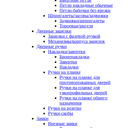
Ввертные петли
Петли накладные обычные
Петли-бабочки без врезки
Шпингалеты/засовы/задвижки
Задвижки/шпингалеты
Торцевые/ригеля
Дверные защелки
Защелки с фалевой ручкой
Механизмы/корпуса защелок
Дверные ручки
Накладки/завертки
Броненакладки
Завертки
Накладки
Ручки на планке
Ручки на планке для
противопожарных дверей
Ручки на планке для
узкопрофильных дверей
Ручки на планке общего
назначения
Ручки на розетке
Ручки-скобы
Замки
Врезные замки