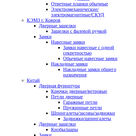
Ответные планки обычные
Электромеханические/
электромагнитные/СКУД
КЭМЗ г. Ковров
Дверные защелки
Защелки с фалевой ручкой
Замки
Навесные замки
Замки навесные с одной
секретностью
Обычные навесные замки
Накладные замки
Накладные замки общего
назначения
Китай
Дверная фурнитура
Крючки дверные/ветровые
Петли дверные
Гаражные петли
Пружинные петли
Шпингалеты/засовы/задвижки
Задвижки/шпингалеты
Дверные защелки
Кнобы/шары
Замки