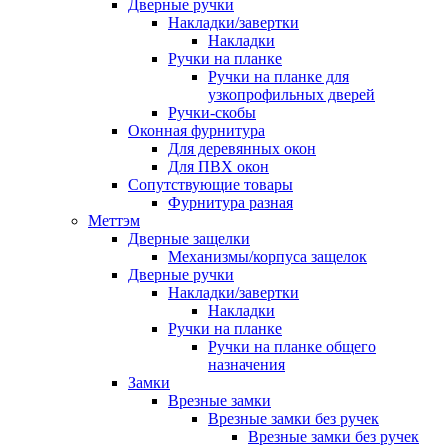
Дверные ручки
Накладки/завертки
Накладки
Ручки на планке
Ручки на планке для
узкопрофильных дверей
Ручки-скобы
Оконная фурнитура
Для деревянных окон
Для ПВХ окон
Сопутствующие товары
Фурнитура разная
Меттэм
Дверные защелки
Механизмы/корпуса защелок
Дверные ручки
Накладки/завертки
Накладки
Ручки на планке
Ручки на планке общего
назначения
Замки
Врезные замки
Врезные замки без ручек
Врезные замки без ручек