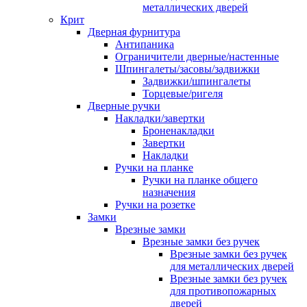
металлических дверей
Крит
Дверная фурнитура
Антипаника
Ограничители дверные/настенные
Шпингалеты/засовы/задвижки
Задвижки/шпингалеты
Торцевые/ригеля
Дверные ручки
Накладки/завертки
Броненакладки
Завертки
Накладки
Ручки на планке
Ручки на планке общего
назначения
Ручки на розетке
Замки
Врезные замки
Врезные замки без ручек
Врезные замки без ручек
для металлических дверей
Врезные замки без ручек
для противопожарных
дверей