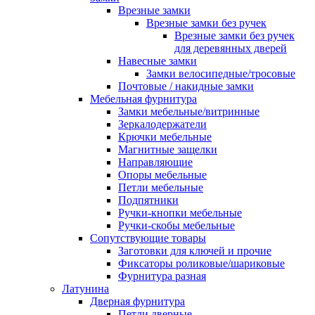
Врезные замки
Врезные замки без ручек
Врезные замки без ручек
для деревянных дверей
Навесные замки
Замки велосипедные/тросовые
Почтовые / накидные замки
Мебельная фурнитура
Замки мебельные/витринные
Зеркалодержатели
Крючки мебельные
Магнитные защелки
Направляющие
Опоры мебельные
Петли мебельные
Подпятники
Ручки-кнопки мебельные
Ручки-скобы мебельные
Сопутствующие товары
Заготовки для ключей и прочие
Фиксаторы роликовые/шариковые
Фурнитура разная
Латунина
Дверная фурнитура
Петли дверные