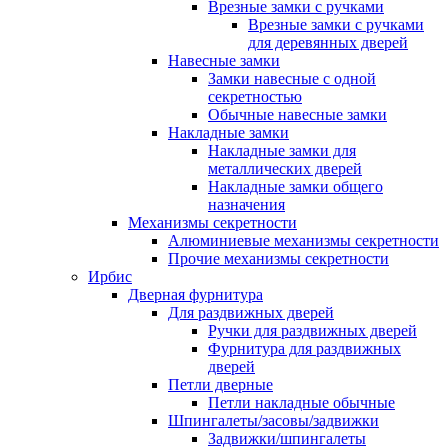
Врезные замки с ручками
Врезные замки с ручками
для деревянных дверей
Навесные замки
Замки навесные с одной
секретностью
Обычные навесные замки
Накладные замки
Накладные замки для
металлических дверей
Накладные замки общего
назначения
Механизмы секретности
Алюминиевые механизмы секретности
Прочие механизмы секретности
Ирбис
Дверная фурнитура
Для раздвижных дверей
Ручки для раздвижных дверей
Фурнитура для раздвижных
дверей
Петли дверные
Петли накладные обычные
Шпингалеты/засовы/задвижки
Задвижки/шпингалеты