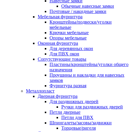
Навесные замки
Обычные навесные замки
Почтовые / накидные замки
Мебельная фурнитура
Кронштейны/подвески/уголки
мебельные
Крючки мебельные
Опоры мебельные
Оконная фурнитура
Для деревянных окон
Для ПВХ окон
Сопутствующие товары
Пластины/кронштейны/уголки общего
назначения
Проушины и накладки для навесных
замков
Фурнитура разная
Металлопласт
Дверная фурнитура
Для раздвижных дверей
Ручки для раздвижных дверей
Петли дверные
Петли для ПВХ
Шпингалеты/засовы/задвижки
Торцевые/ригеля