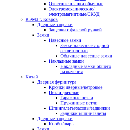
Ответные планки обычные
Электромеханические/
электромагнитные/СКУД
КЭМЗ г. Ковров
Дверные защелки
Защелки с фалевой ручкой
Замки
Навесные замки
Замки навесные с одной
секретностью
Обычные навесные замки
Накладные замки
Накладные замки общего
назначения
Китай
Дверная фурнитура
Крючки дверные/ветровые
Петли дверные
Гаражные петли
Пружинные петли
Шпингалеты/засовы/задвижки
Задвижки/шпингалеты
Дверные защелки
Кнобы/шары
Замки