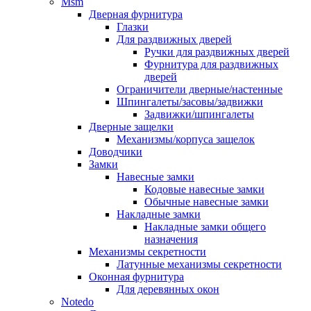
Msm
Дверная фурнитура
Глазки
Для раздвижных дверей
Ручки для раздвижных дверей
Фурнитура для раздвижных
дверей
Ограничители дверные/настенные
Шпингалеты/засовы/задвижки
Задвижки/шпингалеты
Дверные защелки
Механизмы/корпуса защелок
Доводчики
Замки
Навесные замки
Кодовые навесные замки
Обычные навесные замки
Накладные замки
Накладные замки общего
назначения
Механизмы секретности
Латунные механизмы секретности
Оконная фурнитура
Для деревянных окон
Notedo