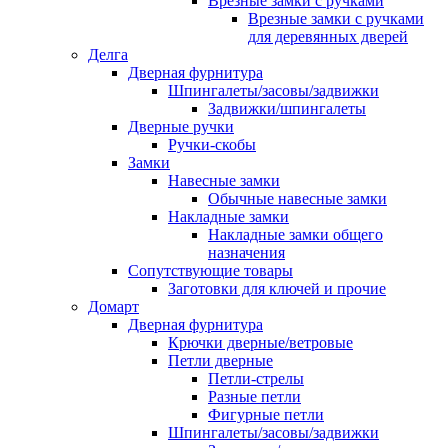
Врезные замки с ручками
Врезные замки с ручками
для деревянных дверей
Делга
Дверная фурнитура
Шпингалеты/засовы/задвижки
Задвижки/шпингалеты
Дверные ручки
Ручки-скобы
Замки
Навесные замки
Обычные навесные замки
Накладные замки
Накладные замки общего
назначения
Сопутствующие товары
Заготовки для ключей и прочие
Домарт
Дверная фурнитура
Крючки дверные/ветровые
Петли дверные
Петли-стрелы
Разные петли
Фигурные петли
Шпингалеты/засовы/задвижки