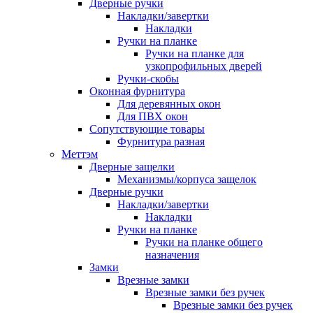
Дверные ручки
Накладки/завертки
Накладки
Ручки на планке
Ручки на планке для
узкопрофильных дверей
Ручки-скобы
Оконная фурнитура
Для деревянных окон
Для ПВХ окон
Сопутствующие товары
Фурнитура разная
Меттэм
Дверные защелки
Механизмы/корпуса защелок
Дверные ручки
Накладки/завертки
Накладки
Ручки на планке
Ручки на планке общего
назначения
Замки
Врезные замки
Врезные замки без ручек
Врезные замки без ручек