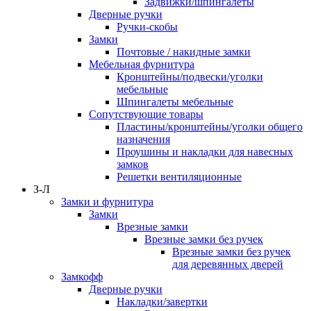
Задвижки/шпингалеты
Дверные ручки
Ручки-скобы
Замки
Почтовые / накидные замки
Мебельная фурнитура
Кронштейны/подвески/уголки
мебельные
Шпингалеты мебельные
Сопутствующие товары
Пластины/кронштейны/уголки общего
назначения
Проушины и накладки для навесных
замков
Решетки вентиляционные
З-Л
Замки и фурнитура
Замки
Врезные замки
Врезные замки без ручек
Врезные замки без ручек
для деревянных дверей
Замкофф
Дверные ручки
Накладки/завертки