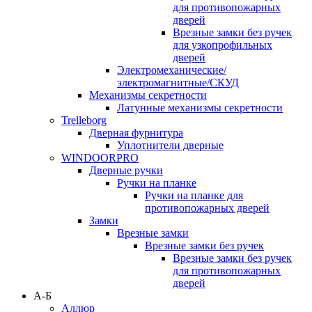
для противопожарных
дверей
Врезные замки без ручек
для узкопрофильных
дверей
Электромеханические/
электромагнитные/СКУД
Механизмы секретности
Латунные механизмы секретности
Trelleborg
Дверная фурнитура
Уплотнители дверные
WINDOORPRO
Дверные ручки
Ручки на планке
Ручки на планке для
противопожарных дверей
Замки
Врезные замки
Врезные замки без ручек
Врезные замки без ручек
для противопожарных
дверей
А-Б
Аллюр