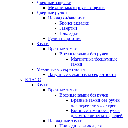
Дверные защелки
Механизмы/корпуса защелок
Дверные ручки
Накладки/завертки
Броненакладки
Завертки
Накладки
Ручки на розетке
Замки
Врезные замки
Врезные замки без ручек
Магнитные/бесшумные
замки
Механизмы секретности
Латунные механизмы секретности
КЛАСС
Замки
Врезные замки
Врезные замки без ручек
Врезные замки без ручек
для деревянных дверей
Врезные замки без ручек
для металлических дверей
Накладные замки
Накладные замки для