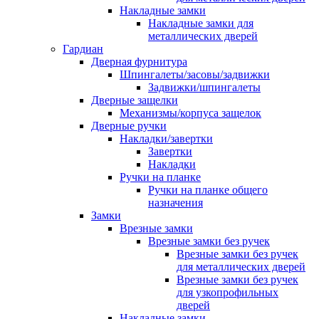
Накладные замки
Накладные замки для
металлических дверей
Гардиан
Дверная фурнитура
Шпингалеты/засовы/задвижки
Задвижки/шпингалеты
Дверные защелки
Механизмы/корпуса защелок
Дверные ручки
Накладки/завертки
Завертки
Накладки
Ручки на планке
Ручки на планке общего
назначения
Замки
Врезные замки
Врезные замки без ручек
Врезные замки без ручек
для металлических дверей
Врезные замки без ручек
для узкопрофильных
дверей
Накладные замки