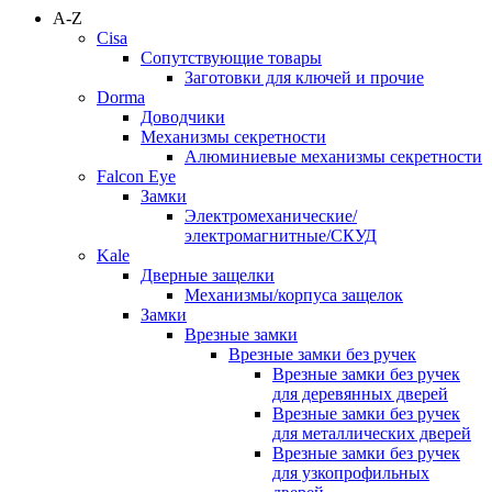
A-Z
Cisa
Сопутствующие товары
Заготовки для ключей и прочие
Dorma
Доводчики
Механизмы секретности
Алюминиевые механизмы секретности
Falcon Eye
Замки
Электромеханические/
электромагнитные/СКУД
Kale
Дверные защелки
Механизмы/корпуса защелок
Замки
Врезные замки
Врезные замки без ручек
Врезные замки без ручек
для деревянных дверей
Врезные замки без ручек
для металлических дверей
Врезные замки без ручек
для узкопрофильных