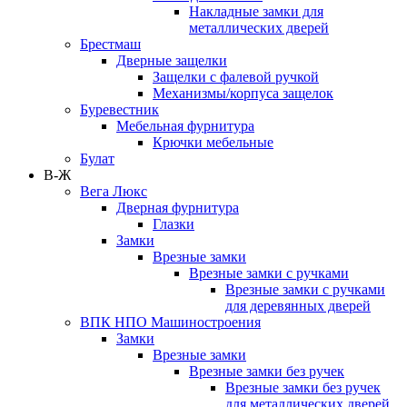
Накладные замки для
металлических дверей
Брестмаш
Дверные защелки
Защелки с фалевой ручкой
Механизмы/корпуса защелок
Буревестник
Мебельная фурнитура
Крючки мебельные
Булат
В-Ж
Вега Люкс
Дверная фурнитура
Глазки
Замки
Врезные замки
Врезные замки с ручками
Врезные замки с ручками
для деревянных дверей
ВПК НПО Машиностроения
Замки
Врезные замки
Врезные замки без ручек
Врезные замки без ручек
для металлических дверей