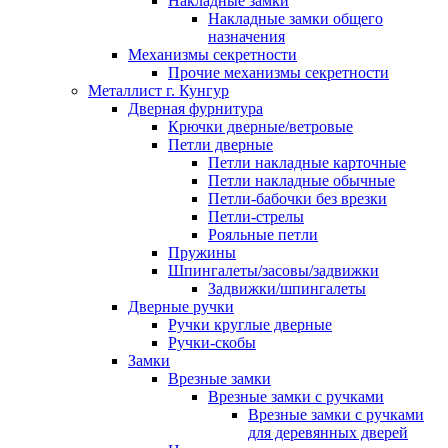
Накладные замки
Накладные замки общего
назначения
Механизмы секретности
Прочие механизмы секретности
Металлист г. Кунгур
Дверная фурнитура
Крючки дверные/ветровые
Петли дверные
Петли накладные карточные
Петли накладные обычные
Петли-бабочки без врезки
Петли-стрелы
Рояльные петли
Пружины
Шпингалеты/засовы/задвижки
Задвижки/шпингалеты
Дверные ручки
Ручки круглые дверные
Ручки-скобы
Замки
Врезные замки
Врезные замки с ручками
Врезные замки с ручками
для деревянных дверей