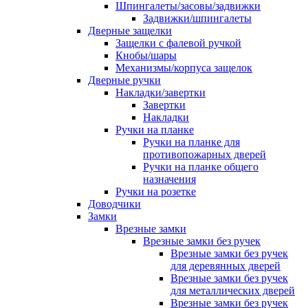
Шпингалеты/засовы/задвижки
Задвижки/шпингалеты
Дверные защелки
Защелки с фалевой ручкой
Кнобы/шары
Механизмы/корпуса защелок
Дверные ручки
Накладки/завертки
Завертки
Накладки
Ручки на планке
Ручки на планке для
противопожарных дверей
Ручки на планке общего
назначения
Ручки на розетке
Доводчики
Замки
Врезные замки
Врезные замки без ручек
Врезные замки без ручек
для деревянных дверей
Врезные замки без ручек
для металлических дверей
Врезные замки без ручек