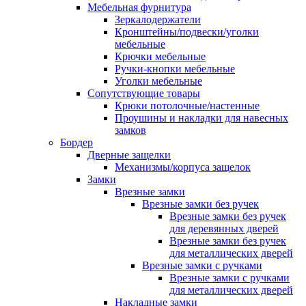
Мебельная фурнитура
Зеркалодержатели
Кронштейны/подвески/уголки
мебельные
Крючки мебельные
Ручки-кнопки мебельные
Уголки мебельные
Сопутствующие товары
Крюки потолочные/настенные
Проушины и накладки для навесных
замков
Бордер
Дверные защелки
Механизмы/корпуса защелок
Замки
Врезные замки
Врезные замки без ручек
Врезные замки без ручек
для деревянных дверей
Врезные замки без ручек
для металлических дверей
Врезные замки с ручками
Врезные замки с ручками
для металлических дверей
Накладные замки