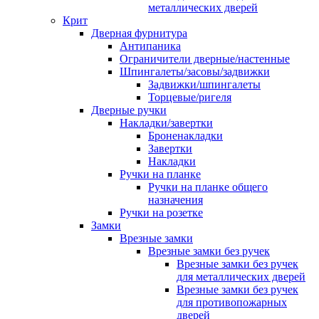
металлических дверей
Крит
Дверная фурнитура
Антипаника
Ограничители дверные/настенные
Шпингалеты/засовы/задвижки
Задвижки/шпингалеты
Торцевые/ригеля
Дверные ручки
Накладки/завертки
Броненакладки
Завертки
Накладки
Ручки на планке
Ручки на планке общего
назначения
Ручки на розетке
Замки
Врезные замки
Врезные замки без ручек
Врезные замки без ручек
для металлических дверей
Врезные замки без ручек
для противопожарных
дверей