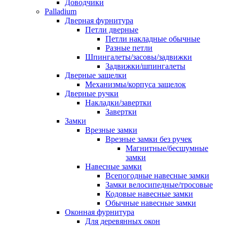
Доводчики
Palladium
Дверная фурнитура
Петли дверные
Петли накладные обычные
Разные петли
Шпингалеты/засовы/задвижки
Задвижки/шпингалеты
Дверные защелки
Механизмы/корпуса защелок
Дверные ручки
Накладки/завертки
Завертки
Замки
Врезные замки
Врезные замки без ручек
Магнитные/бесшумные
замки
Навесные замки
Всепогодные навесные замки
Замки велосипедные/тросовые
Кодовые навесные замки
Обычные навесные замки
Оконная фурнитура
Для деревянных окон