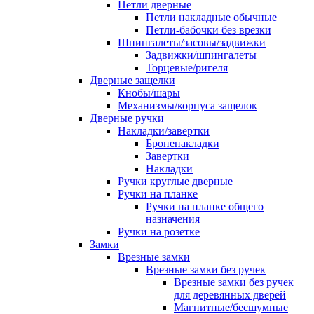
Петли дверные
Петли накладные обычные
Петли-бабочки без врезки
Шпингалеты/засовы/задвижки
Задвижки/шпингалеты
Торцевые/ригеля
Дверные защелки
Кнобы/шары
Механизмы/корпуса защелок
Дверные ручки
Накладки/завертки
Броненакладки
Завертки
Накладки
Ручки круглые дверные
Ручки на планке
Ручки на планке общего
назначения
Ручки на розетке
Замки
Врезные замки
Врезные замки без ручек
Врезные замки без ручек
для деревянных дверей
Магнитные/бесшумные