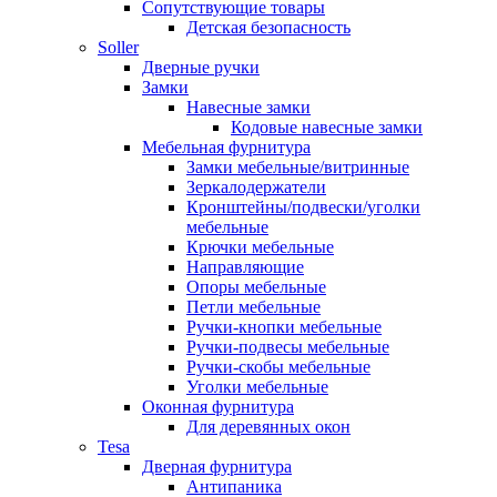
Сопутствующие товары
Детская безопасность
Soller
Дверные ручки
Замки
Навесные замки
Кодовые навесные замки
Мебельная фурнитура
Замки мебельные/витринные
Зеркалодержатели
Кронштейны/подвески/уголки
мебельные
Крючки мебельные
Направляющие
Опоры мебельные
Петли мебельные
Ручки-кнопки мебельные
Ручки-подвесы мебельные
Ручки-скобы мебельные
Уголки мебельные
Оконная фурнитура
Для деревянных окон
Tesa
Дверная фурнитура
Антипаника