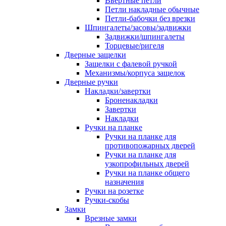
Ввертные петли
Петли накладные обычные
Петли-бабочки без врезки
Шпингалеты/засовы/задвижки
Задвижки/шпингалеты
Торцевые/ригеля
Дверные защелки
Защелки с фалевой ручкой
Механизмы/корпуса защелок
Дверные ручки
Накладки/завертки
Броненакладки
Завертки
Накладки
Ручки на планке
Ручки на планке для
противопожарных дверей
Ручки на планке для
узкопрофильных дверей
Ручки на планке общего
назначения
Ручки на розетке
Ручки-скобы
Замки
Врезные замки