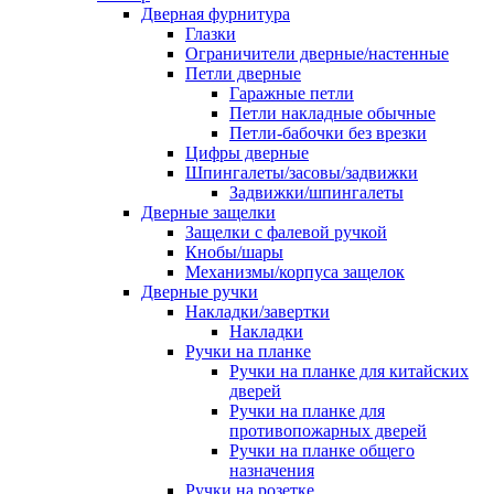
Дверная фурнитура
Глазки
Ограничители дверные/настенные
Петли дверные
Гаражные петли
Петли накладные обычные
Петли-бабочки без врезки
Цифры дверные
Шпингалеты/засовы/задвижки
Задвижки/шпингалеты
Дверные защелки
Защелки с фалевой ручкой
Кнобы/шары
Механизмы/корпуса защелок
Дверные ручки
Накладки/завертки
Накладки
Ручки на планке
Ручки на планке для китайских
дверей
Ручки на планке для
противопожарных дверей
Ручки на планке общего
назначения
Ручки на розетке