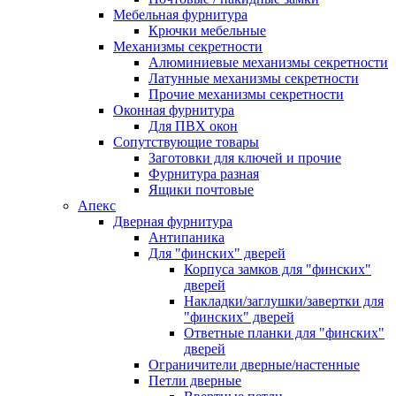
Мебельная фурнитура
Крючки мебельные
Механизмы секретности
Алюминиевые механизмы секретности
Латунные механизмы секретности
Прочие механизмы секретности
Оконная фурнитура
Для ПВХ окон
Сопутствующие товары
Заготовки для ключей и прочие
Фурнитура разная
Ящики почтовые
Апекс
Дверная фурнитура
Антипаника
Для "финских" дверей
Корпуса замков для "финских"
дверей
Накладки/заглушки/завертки для
"финских" дверей
Ответные планки для "финских"
дверей
Ограничители дверные/настенные
Петли дверные