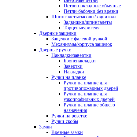
Ввертные петли
Петли накладные обычные
Петли-бабочки без врезки
Шпингалеты/засовы/задвижки
Задвижки/шпингалеты
Торцевые/ригеля
Дверные защелки
Защелки с фалевой ручкой
Механизмы/корпуса защелок
Дверные ручки
Накладки/завертки
Броненакладки
Завертки
Накладки
Ручки на планке
Ручки на планке для
противопожарных дверей
Ручки на планке для
узкопрофильных дверей
Ручки на планке общего
назначения
Ручки на розетке
Ручки-скобы
Замки
Врезные замки