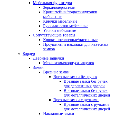
Мебельная фурнитура
Зеркалодержатели
Кронштейны/подвески/уголки
мебельные
Крючки мебельные
Ручки-кнопки мебельные
Уголки мебельные
Сопутствующие товары
Крюки потолочные/настенные
Проушины и накладки для навесных
замков
Бордер
Дверные защелки
Механизмы/корпуса защелок
Замки
Врезные замки
Врезные замки без ручек
Врезные замки без ручек
для деревянных дверей
Врезные замки без ручек
для металлических дверей
Врезные замки с ручками
Врезные замки с ручками
для металлических дверей
Накладные замки