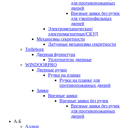
для противопожарных
дверей
Врезные замки без ручек
для узкопрофильных
дверей
Электромеханические/
электромагнитные/СКУД
Механизмы секретности
Латунные механизмы секретности
Trelleborg
Дверная фурнитура
Уплотнители дверные
WINDOORPRO
Дверные ручки
Ручки на планке
Ручки на планке для
противопожарных дверей
Замки
Врезные замки
Врезные замки без ручек
Врезные замки без ручек
для противопожарных
дверей
А-Б
Аллюр