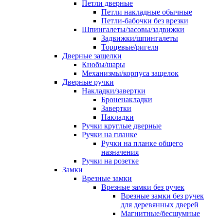
Петли дверные
Петли накладные обычные
Петли-бабочки без врезки
Шпингалеты/засовы/задвижки
Задвижки/шпингалеты
Торцевые/ригеля
Дверные защелки
Кнобы/шары
Механизмы/корпуса защелок
Дверные ручки
Накладки/завертки
Броненакладки
Завертки
Накладки
Ручки круглые дверные
Ручки на планке
Ручки на планке общего
назначения
Ручки на розетке
Замки
Врезные замки
Врезные замки без ручек
Врезные замки без ручек
для деревянных дверей
Магнитные/бесшумные