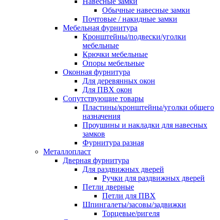
Навесные замки
Обычные навесные замки
Почтовые / накидные замки
Мебельная фурнитура
Кронштейны/подвески/уголки
мебельные
Крючки мебельные
Опоры мебельные
Оконная фурнитура
Для деревянных окон
Для ПВХ окон
Сопутствующие товары
Пластины/кронштейны/уголки общего
назначения
Проушины и накладки для навесных
замков
Фурнитура разная
Металлопласт
Дверная фурнитура
Для раздвижных дверей
Ручки для раздвижных дверей
Петли дверные
Петли для ПВХ
Шпингалеты/засовы/задвижки
Торцевые/ригеля