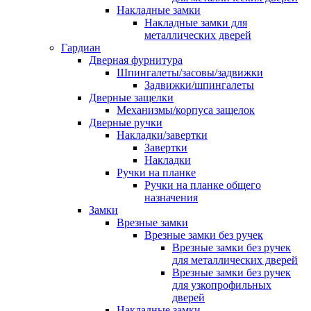
Накладные замки
Накладные замки для
металлических дверей
Гардиан
Дверная фурнитура
Шпингалеты/засовы/задвижки
Задвижки/шпингалеты
Дверные защелки
Механизмы/корпуса защелок
Дверные ручки
Накладки/завертки
Завертки
Накладки
Ручки на планке
Ручки на планке общего
назначения
Замки
Врезные замки
Врезные замки без ручек
Врезные замки без ручек
для металлических дверей
Врезные замки без ручек
для узкопрофильных
дверей
Накладные замки