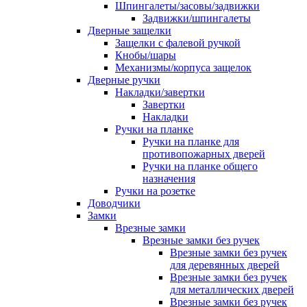
Шпингалеты/засовы/задвижки
Задвижки/шпингалеты
Дверные защелки
Защелки с фалевой ручкой
Кнобы/шары
Механизмы/корпуса защелок
Дверные ручки
Накладки/завертки
Завертки
Накладки
Ручки на планке
Ручки на планке для
противопожарных дверей
Ручки на планке общего
назначения
Ручки на розетке
Доводчики
Замки
Врезные замки
Врезные замки без ручек
Врезные замки без ручек
для деревянных дверей
Врезные замки без ручек
для металлических дверей
Врезные замки без ручек