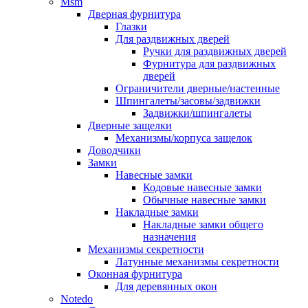
Msm
Дверная фурнитура
Глазки
Для раздвижных дверей
Ручки для раздвижных дверей
Фурнитура для раздвижных
дверей
Ограничители дверные/настенные
Шпингалеты/засовы/задвижки
Задвижки/шпингалеты
Дверные защелки
Механизмы/корпуса защелок
Доводчики
Замки
Навесные замки
Кодовые навесные замки
Обычные навесные замки
Накладные замки
Накладные замки общего
назначения
Механизмы секретности
Латунные механизмы секретности
Оконная фурнитура
Для деревянных окон
Notedo