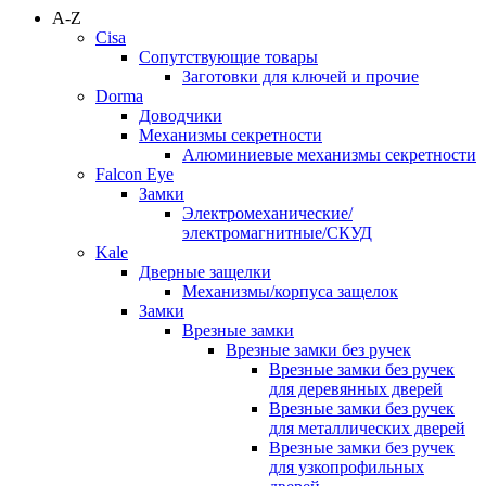
A-Z
Cisa
Сопутствующие товары
Заготовки для ключей и прочие
Dorma
Доводчики
Механизмы секретности
Алюминиевые механизмы секретности
Falcon Eye
Замки
Электромеханические/
электромагнитные/СКУД
Kale
Дверные защелки
Механизмы/корпуса защелок
Замки
Врезные замки
Врезные замки без ручек
Врезные замки без ручек
для деревянных дверей
Врезные замки без ручек
для металлических дверей
Врезные замки без ручек
для узкопрофильных