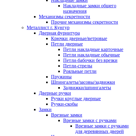
Накладные замки
Накладные замки общего
назначения
Механизмы секретности
Прочие механизмы секретности
Металлист г. Кунгур
Дверная фурнитура
Крючки дверные/ветровые
Петли дверные
Петли накладные карточные
Петли накладные обычные
Петли-бабочки без врезки
Петли-стрелы
Рояльные петли
Пружины
Шпингалеты/засовы/задвижки
Задвижки/шпингалеты
Дверные ручки
Ручки круглые дверные
Ручки-скобы
Замки
Врезные замки
Врезные замки с ручками
Врезные замки с ручками
для деревянных дверей