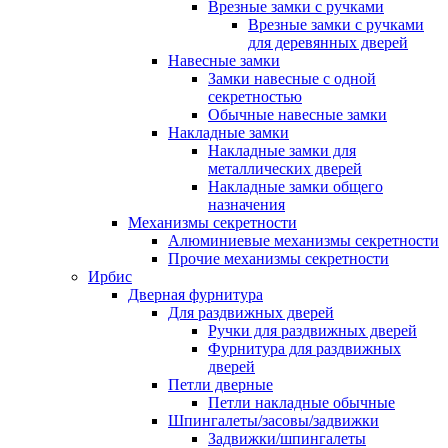
Врезные замки с ручками
Врезные замки с ручками
для деревянных дверей
Навесные замки
Замки навесные с одной
секретностью
Обычные навесные замки
Накладные замки
Накладные замки для
металлических дверей
Накладные замки общего
назначения
Механизмы секретности
Алюминиевые механизмы секретности
Прочие механизмы секретности
Ирбис
Дверная фурнитура
Для раздвижных дверей
Ручки для раздвижных дверей
Фурнитура для раздвижных
дверей
Петли дверные
Петли накладные обычные
Шпингалеты/засовы/задвижки
Задвижки/шпингалеты