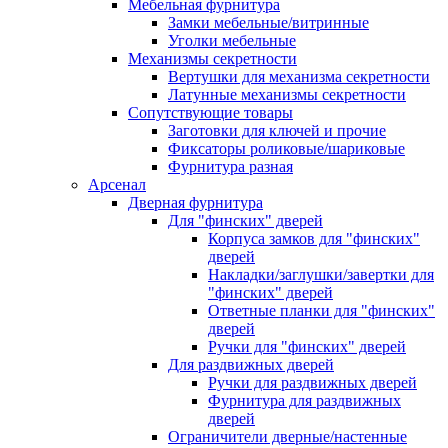
Мебельная фурнитура
Замки мебельные/витринные
Уголки мебельные
Механизмы секретности
Вертушки для механизма секретности
Латунные механизмы секретности
Сопутствующие товары
Заготовки для ключей и прочие
Фиксаторы роликовые/шариковые
Фурнитура разная
Арсенал
Дверная фурнитура
Для "финских" дверей
Корпуса замков для "финских"
дверей
Накладки/заглушки/завертки для
"финских" дверей
Ответные планки для "финских"
дверей
Ручки для "финских" дверей
Для раздвижных дверей
Ручки для раздвижных дверей
Фурнитура для раздвижных
дверей
Ограничители дверные/настенные