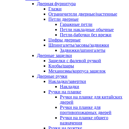
Дверная фурнитура
Глазки
Ограничители дверные/настенные
Петли дверные
Гаражные петли
Петли накладные обычные
Петли-бабочки без врезки
Цифры дверные
Шпингалеты/засовы/задвижки
Задвижки/шпингалеты
Дверные защелки
Защелки с фалевой ручкой
Кнобы/шары
Механизмы/корпуса защелок
Дверные ручки
Накладки/завертки
Накладки
Ручки на планке
Ручки на планке для китайских
дверей
Ручки на планке для
противопожарных дверей
Ручки на планке общего
назначения
Ручки на розетке