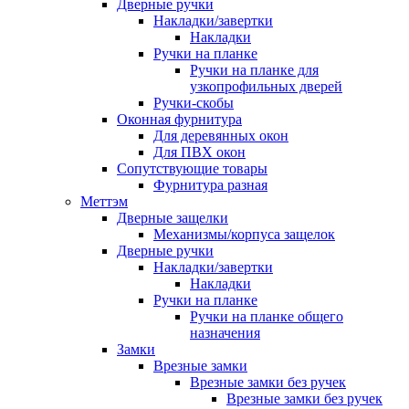
Дверные ручки
Накладки/завертки
Накладки
Ручки на планке
Ручки на планке для
узкопрофильных дверей
Ручки-скобы
Оконная фурнитура
Для деревянных окон
Для ПВХ окон
Сопутствующие товары
Фурнитура разная
Меттэм
Дверные защелки
Механизмы/корпуса защелок
Дверные ручки
Накладки/завертки
Накладки
Ручки на планке
Ручки на планке общего
назначения
Замки
Врезные замки
Врезные замки без ручек
Врезные замки без ручек