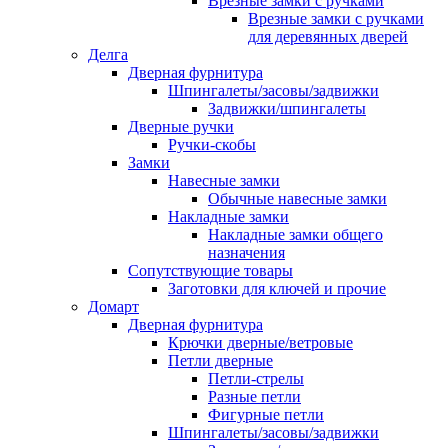
Врезные замки с ручками
Врезные замки с ручками
для деревянных дверей
Делга
Дверная фурнитура
Шпингалеты/засовы/задвижки
Задвижки/шпингалеты
Дверные ручки
Ручки-скобы
Замки
Навесные замки
Обычные навесные замки
Накладные замки
Накладные замки общего
назначения
Сопутствующие товары
Заготовки для ключей и прочие
Домарт
Дверная фурнитура
Крючки дверные/ветровые
Петли дверные
Петли-стрелы
Разные петли
Фигурные петли
Шпингалеты/засовы/задвижки