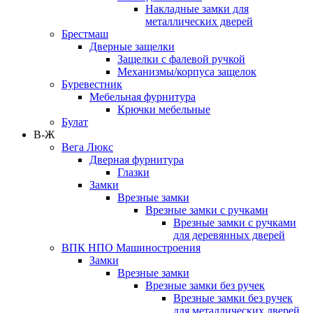
Накладные замки для
металлических дверей
Брестмаш
Дверные защелки
Защелки с фалевой ручкой
Механизмы/корпуса защелок
Буревестник
Мебельная фурнитура
Крючки мебельные
Булат
В-Ж
Вега Люкс
Дверная фурнитура
Глазки
Замки
Врезные замки
Врезные замки с ручками
Врезные замки с ручками
для деревянных дверей
ВПК НПО Машиностроения
Замки
Врезные замки
Врезные замки без ручек
Врезные замки без ручек
для металлических дверей