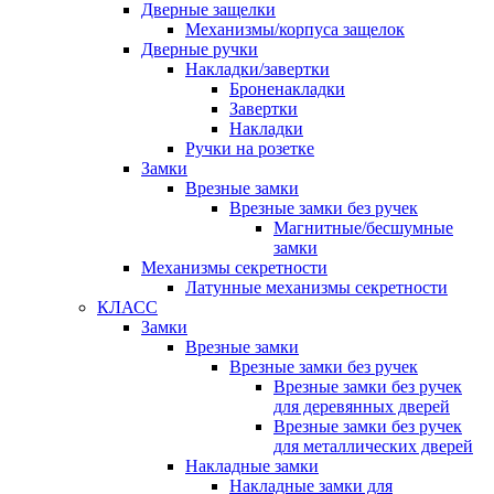
Дверные защелки
Механизмы/корпуса защелок
Дверные ручки
Накладки/завертки
Броненакладки
Завертки
Накладки
Ручки на розетке
Замки
Врезные замки
Врезные замки без ручек
Магнитные/бесшумные
замки
Механизмы секретности
Латунные механизмы секретности
КЛАСС
Замки
Врезные замки
Врезные замки без ручек
Врезные замки без ручек
для деревянных дверей
Врезные замки без ручек
для металлических дверей
Накладные замки
Накладные замки для