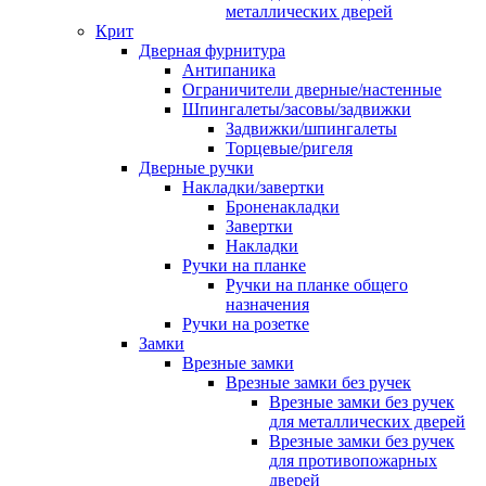
металлических дверей
Крит
Дверная фурнитура
Антипаника
Ограничители дверные/настенные
Шпингалеты/засовы/задвижки
Задвижки/шпингалеты
Торцевые/ригеля
Дверные ручки
Накладки/завертки
Броненакладки
Завертки
Накладки
Ручки на планке
Ручки на планке общего
назначения
Ручки на розетке
Замки
Врезные замки
Врезные замки без ручек
Врезные замки без ручек
для металлических дверей
Врезные замки без ручек
для противопожарных
дверей