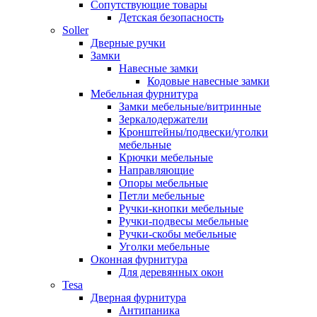
Сопутствующие товары
Детская безопасность
Soller
Дверные ручки
Замки
Навесные замки
Кодовые навесные замки
Мебельная фурнитура
Замки мебельные/витринные
Зеркалодержатели
Кронштейны/подвески/уголки
мебельные
Крючки мебельные
Направляющие
Опоры мебельные
Петли мебельные
Ручки-кнопки мебельные
Ручки-подвесы мебельные
Ручки-скобы мебельные
Уголки мебельные
Оконная фурнитура
Для деревянных окон
Tesa
Дверная фурнитура
Антипаника