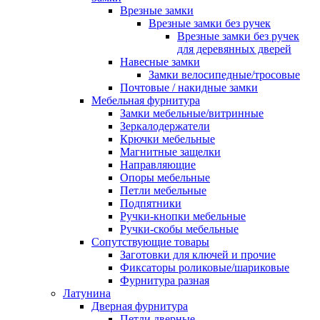
Врезные замки
Врезные замки без ручек
Врезные замки без ручек
для деревянных дверей
Навесные замки
Замки велосипедные/тросовые
Почтовые / накидные замки
Мебельная фурнитура
Замки мебельные/витринные
Зеркалодержатели
Крючки мебельные
Магнитные защелки
Направляющие
Опоры мебельные
Петли мебельные
Подпятники
Ручки-кнопки мебельные
Ручки-скобы мебельные
Сопутствующие товары
Заготовки для ключей и прочие
Фиксаторы роликовые/шариковые
Фурнитура разная
Латунина
Дверная фурнитура
Петли дверные