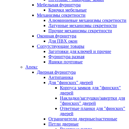
Мебельная фурнитура
Крючки мебельные
Механизмы секретности
Алюминиевые механизмы секретности
Латунные механизмы секретности
Прочие механизмы секретности
Оконная фурнитура
Для ПВХ окон
Сопутствующие товары
Заготовки для ключей и прочие
Фурнитура разная
Ящики почтовые
Апекс
Дверная фурнитура
Антипаника
Для "финских" дверей
Корпуса замков для "финских"
дверей
Накладки/заглушки/завертки для
"финских" дверей
Ответные планки для "финских"
дверей
Ограничители дверные/настенные
Петли дверные