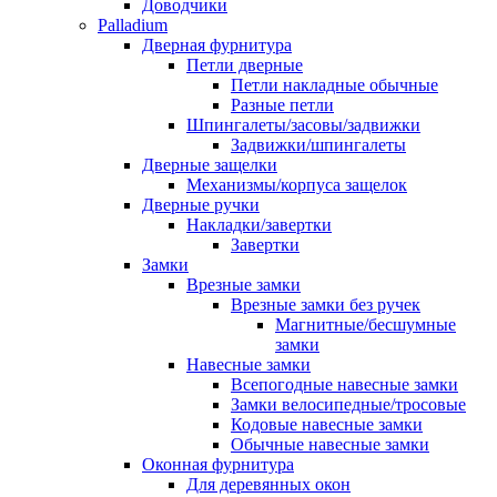
Доводчики
Palladium
Дверная фурнитура
Петли дверные
Петли накладные обычные
Разные петли
Шпингалеты/засовы/задвижки
Задвижки/шпингалеты
Дверные защелки
Механизмы/корпуса защелок
Дверные ручки
Накладки/завертки
Завертки
Замки
Врезные замки
Врезные замки без ручек
Магнитные/бесшумные
замки
Навесные замки
Всепогодные навесные замки
Замки велосипедные/тросовые
Кодовые навесные замки
Обычные навесные замки
Оконная фурнитура
Для деревянных окон