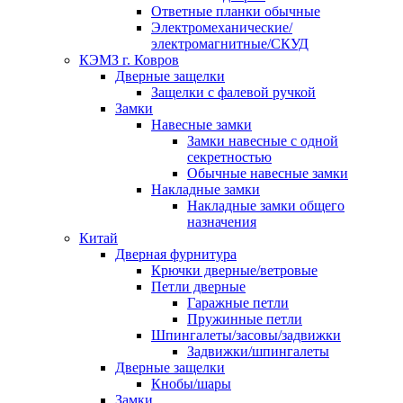
Ответные планки обычные
Электромеханические/
электромагнитные/СКУД
КЭМЗ г. Ковров
Дверные защелки
Защелки с фалевой ручкой
Замки
Навесные замки
Замки навесные с одной
секретностью
Обычные навесные замки
Накладные замки
Накладные замки общего
назначения
Китай
Дверная фурнитура
Крючки дверные/ветровые
Петли дверные
Гаражные петли
Пружинные петли
Шпингалеты/засовы/задвижки
Задвижки/шпингалеты
Дверные защелки
Кнобы/шары
Замки