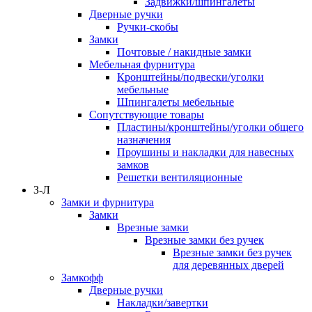
Задвижки/шпингалеты
Дверные ручки
Ручки-скобы
Замки
Почтовые / накидные замки
Мебельная фурнитура
Кронштейны/подвески/уголки
мебельные
Шпингалеты мебельные
Сопутствующие товары
Пластины/кронштейны/уголки общего
назначения
Проушины и накладки для навесных
замков
Решетки вентиляционные
З-Л
Замки и фурнитура
Замки
Врезные замки
Врезные замки без ручек
Врезные замки без ручек
для деревянных дверей
Замкофф
Дверные ручки
Накладки/завертки