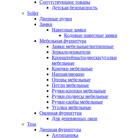
Сопутствующие товары
Детская безопасность
Soller
Дверные ручки
Замки
Навесные замки
Кодовые навесные замки
Мебельная фурнитура
Замки мебельные/витринные
Зеркалодержатели
Кронштейны/подвески/уголки
мебельные
Крючки мебельные
Направляющие
Опоры мебельные
Петли мебельные
Ручки-кнопки мебельные
Ручки-подвесы мебельные
Ручки-скобы мебельные
Уголки мебельные
Оконная фурнитура
Для деревянных окон
Tesa
Дверная фурнитура
Антипаника