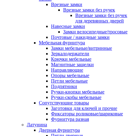
Врезные замки
Врезные замки без ручек
Врезные замки без ручек
для деревянных дверей
Навесные замки
Замки велосипедные/тросовые
Почтовые / накидные замки
Мебельная фурнитура
Замки мебельные/витринные
Зеркалодержатели
Крючки мебельные
Магнитные защелки
Направляющие
Опоры мебельные
Петли мебельные
Подпятники
Ручки-кнопки мебельные
Ручки-скобы мебельные
Сопутствующие товары
Заготовки для ключей и прочие
Фиксаторы роликовые/шариковые
Фурнитура разная
Латунина
Дверная фурнитура
Петли дверные