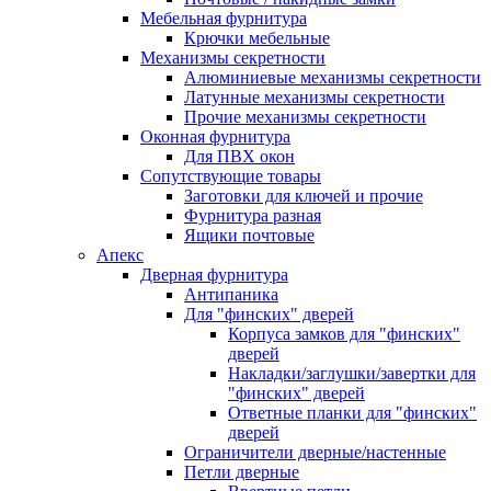
Мебельная фурнитура
Крючки мебельные
Механизмы секретности
Алюминиевые механизмы секретности
Латунные механизмы секретности
Прочие механизмы секретности
Оконная фурнитура
Для ПВХ окон
Сопутствующие товары
Заготовки для ключей и прочие
Фурнитура разная
Ящики почтовые
Апекс
Дверная фурнитура
Антипаника
Для "финских" дверей
Корпуса замков для "финских"
дверей
Накладки/заглушки/завертки для
"финских" дверей
Ответные планки для "финских"
дверей
Ограничители дверные/настенные
Петли дверные