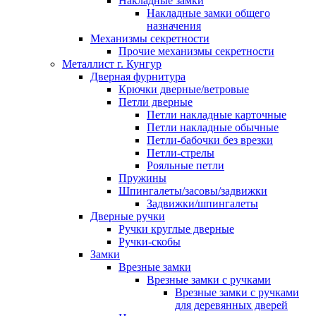
Накладные замки
Накладные замки общего
назначения
Механизмы секретности
Прочие механизмы секретности
Металлист г. Кунгур
Дверная фурнитура
Крючки дверные/ветровые
Петли дверные
Петли накладные карточные
Петли накладные обычные
Петли-бабочки без врезки
Петли-стрелы
Рояльные петли
Пружины
Шпингалеты/засовы/задвижки
Задвижки/шпингалеты
Дверные ручки
Ручки круглые дверные
Ручки-скобы
Замки
Врезные замки
Врезные замки с ручками
Врезные замки с ручками
для деревянных дверей