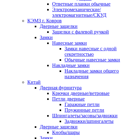
Ответные планки обычные
Электромеханические/
электромагнитные/СКУД
КЭМЗ г. Ковров
Дверные защелки
Защелки с фалевой ручкой
Замки
Навесные замки
Замки навесные с одной
секретностью
Обычные навесные замки
Накладные замки
Накладные замки общего
назначения
Китай
Дверная фурнитура
Крючки дверные/ветровые
Петли дверные
Гаражные петли
Пружинные петли
Шпингалеты/засовы/задвижки
Задвижки/шпингалеты
Дверные защелки
Кнобы/шары
Замки