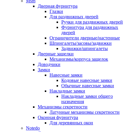
Msm
Дверная фурнитура
Глазки
Для раздвижных дверей
Ручки для раздвижных дверей
Фурнитура для раздвижных
дверей
Ограничители дверные/настенные
Шпингалеты/засовы/задвижки
Задвижки/шпингалеты
Дверные защелки
Механизмы/корпуса защелок
Доводчики
Замки
Навесные замки
Кодовые навесные замки
Обычные навесные замки
Накладные замки
Накладные замки общего
назначения
Механизмы секретности
Латунные механизмы секретности
Оконная фурнитура
Для деревянных окон
Notedo