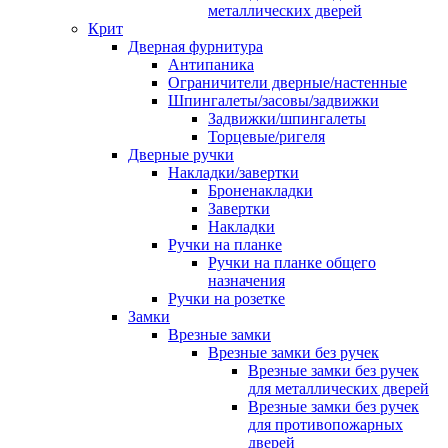
металлических дверей
Крит
Дверная фурнитура
Антипаника
Ограничители дверные/настенные
Шпингалеты/засовы/задвижки
Задвижки/шпингалеты
Торцевые/ригеля
Дверные ручки
Накладки/завертки
Броненакладки
Завертки
Накладки
Ручки на планке
Ручки на планке общего
назначения
Ручки на розетке
Замки
Врезные замки
Врезные замки без ручек
Врезные замки без ручек
для металлических дверей
Врезные замки без ручек
для противопожарных
дверей