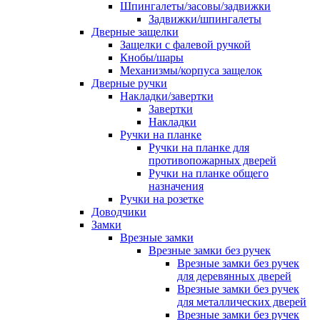
Шпингалеты/засовы/задвижки
Задвижки/шпингалеты
Дверные защелки
Защелки с фалевой ручкой
Кнобы/шары
Механизмы/корпуса защелок
Дверные ручки
Накладки/завертки
Завертки
Накладки
Ручки на планке
Ручки на планке для
противопожарных дверей
Ручки на планке общего
назначения
Ручки на розетке
Доводчики
Замки
Врезные замки
Врезные замки без ручек
Врезные замки без ручек
для деревянных дверей
Врезные замки без ручек
для металлических дверей
Врезные замки без ручек