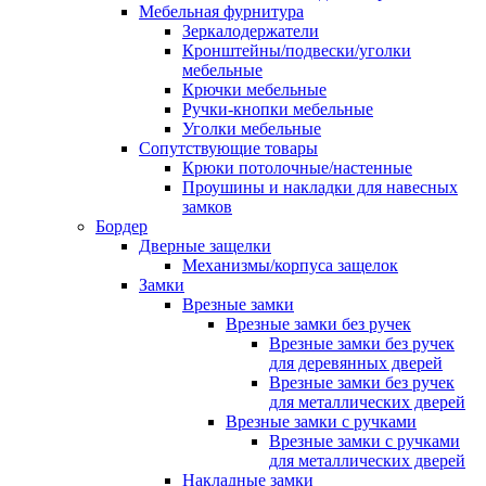
Мебельная фурнитура
Зеркалодержатели
Кронштейны/подвески/уголки
мебельные
Крючки мебельные
Ручки-кнопки мебельные
Уголки мебельные
Сопутствующие товары
Крюки потолочные/настенные
Проушины и накладки для навесных
замков
Бордер
Дверные защелки
Механизмы/корпуса защелок
Замки
Врезные замки
Врезные замки без ручек
Врезные замки без ручек
для деревянных дверей
Врезные замки без ручек
для металлических дверей
Врезные замки с ручками
Врезные замки с ручками
для металлических дверей
Накладные замки