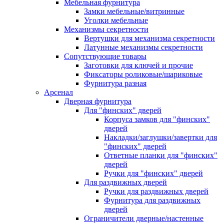
Мебельная фурнитура
Замки мебельные/витринные
Уголки мебельные
Механизмы секретности
Вертушки для механизма секретности
Латунные механизмы секретности
Сопутствующие товары
Заготовки для ключей и прочие
Фиксаторы роликовые/шариковые
Фурнитура разная
Арсенал
Дверная фурнитура
Для "финских" дверей
Корпуса замков для "финских"
дверей
Накладки/заглушки/завертки для
"финских" дверей
Ответные планки для "финских"
дверей
Ручки для "финских" дверей
Для раздвижных дверей
Ручки для раздвижных дверей
Фурнитура для раздвижных
дверей
Ограничители дверные/настенные