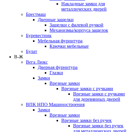
Накладные замки для
металлических дверей
Брестмаш
Дверные защелки
Защелки с фалевой ручкой
Механизмы/корпуса защелок
Буревестник
Мебельная фурнитура
Крючки мебельные
Булат
В-Ж
Вега Люкс
Дверная фурнитура
Глазки
Замки
Врезные замки
Врезные замки с ручками
Врезные замки с ручками
для деревянных дверей
ВПК НПО Машиностроения
Замки
Врезные замки
Врезные замки без ручек
Врезные замки без ручек
для металлических дверей