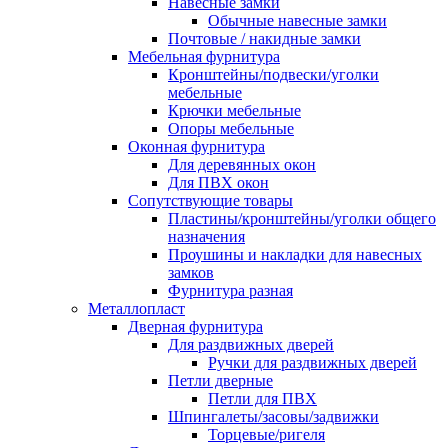
Навесные замки
Обычные навесные замки
Почтовые / накидные замки
Мебельная фурнитура
Кронштейны/подвески/уголки
мебельные
Крючки мебельные
Опоры мебельные
Оконная фурнитура
Для деревянных окон
Для ПВХ окон
Сопутствующие товары
Пластины/кронштейны/уголки общего
назначения
Проушины и накладки для навесных
замков
Фурнитура разная
Металлопласт
Дверная фурнитура
Для раздвижных дверей
Ручки для раздвижных дверей
Петли дверные
Петли для ПВХ
Шпингалеты/засовы/задвижки
Торцевые/ригеля