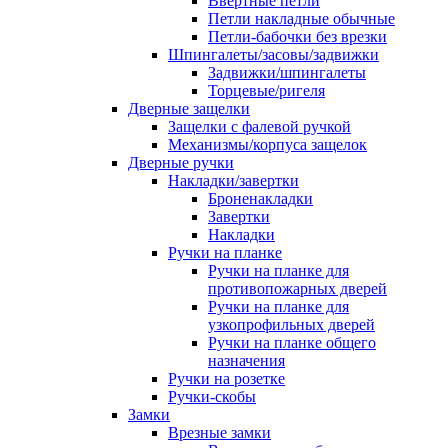
Ввертные петли
Петли накладные обычные
Петли-бабочки без врезки
Шпингалеты/засовы/задвижки
Задвижки/шпингалеты
Торцевые/ригеля
Дверные защелки
Защелки с фалевой ручкой
Механизмы/корпуса защелок
Дверные ручки
Накладки/завертки
Броненакладки
Завертки
Накладки
Ручки на планке
Ручки на планке для
противопожарных дверей
Ручки на планке для
узкопрофильных дверей
Ручки на планке общего
назначения
Ручки на розетке
Ручки-скобы
Замки
Врезные замки