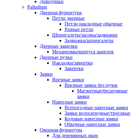
Доводчики
Palladium
Дверная фурнитура
Петли дверные
Петли накладные обычные
Разные петли
Шпингалеты/засовы/задвижки
Задвижки/шпингалеты
Дверные защелки
Механизмы/корпуса защелок
Дверные ручки
Накладки/завертки
Завертки
Замки
Врезные замки
Врезные замки без ручек
Магнитные/бесшумные
замки
Навесные замки
Всепогодные навесные замки
Замки велосипедные/тросовые
Кодовые навесные замки
Обычные навесные замки
Оконная фурнитура
Для деревянных окон