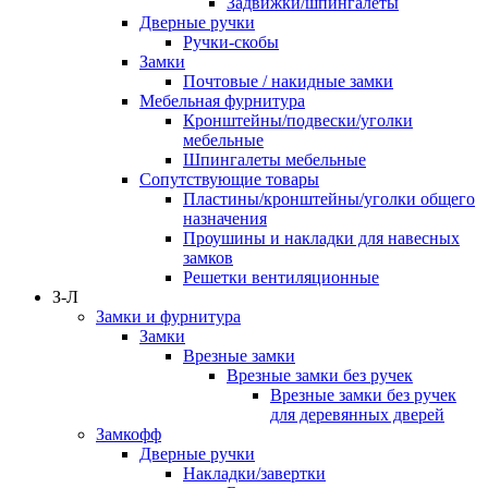
Задвижки/шпингалеты
Дверные ручки
Ручки-скобы
Замки
Почтовые / накидные замки
Мебельная фурнитура
Кронштейны/подвески/уголки
мебельные
Шпингалеты мебельные
Сопутствующие товары
Пластины/кронштейны/уголки общего
назначения
Проушины и накладки для навесных
замков
Решетки вентиляционные
З-Л
Замки и фурнитура
Замки
Врезные замки
Врезные замки без ручек
Врезные замки без ручек
для деревянных дверей
Замкофф
Дверные ручки
Накладки/завертки