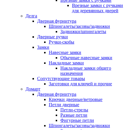
Врезные замки с ручками
Врезные замки с ручками
для деревянных дверей
Делга
Дверная фурнитура
Шпингалеты/засовы/задвижки
Задвижки/шпингалеты
Дверные ручки
Ручки-скобы
Замки
Навесные замки
Обычные навесные замки
Накладные замки
Накладные замки общего
назначения
Сопутствующие товары
Заготовки для ключей и прочие
Домарт
Дверная фурнитура
Крючки дверные/ветровые
Петли дверные
Петли-стрелы
Разные петли
Фигурные петли
Шпингалеты/засовы/задвижки