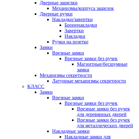
Дверные защелки
Механизмы/корпуса защелок
Дверные ручки
Накладки/завертки
Броненакладки
Завертки
Накладки
Ручки на розетке
Замки
Врезные замки
Врезные замки без ручек
Магнитные/бесшумные
замки
Механизмы секретности
Латунные механизмы секретности
КЛАСС
Замки
Врезные замки
Врезные замки без ручек
Врезные замки без ручек
для деревянных дверей
Врезные замки без ручек
для металлических дверей
Накладные замки
Накладные замки для