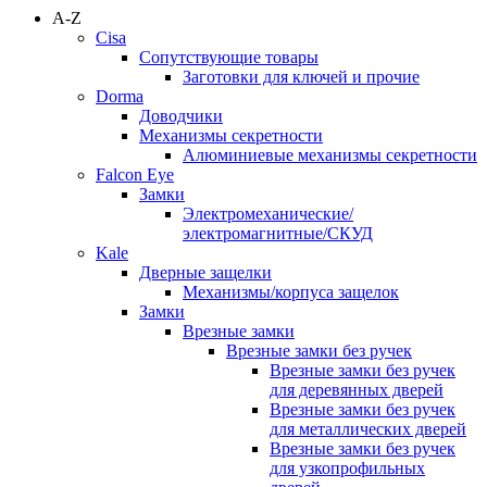
A-Z
Cisa
Сопутствующие товары
Заготовки для ключей и прочие
Dorma
Доводчики
Механизмы секретности
Алюминиевые механизмы секретности
Falcon Eye
Замки
Электромеханические/
электромагнитные/СКУД
Kale
Дверные защелки
Механизмы/корпуса защелок
Замки
Врезные замки
Врезные замки без ручек
Врезные замки без ручек
для деревянных дверей
Врезные замки без ручек
для металлических дверей
Врезные замки без ручек
для узкопрофильных