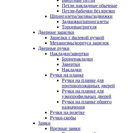
Ввертные петли
Петли накладные обычные
Петли-бабочки без врезки
Шпингалеты/засовы/задвижки
Задвижки/шпингалеты
Торцевые/ригеля
Дверные защелки
Защелки с фалевой ручкой
Механизмы/корпуса защелок
Дверные ручки
Накладки/завертки
Броненакладки
Завертки
Накладки
Ручки на планке
Ручки на планке для
противопожарных дверей
Ручки на планке для
узкопрофильных дверей
Ручки на планке общего
назначения
Ручки на розетке
Ручки-скобы
Замки
Врезные замки