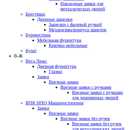
Накладные замки для
металлических дверей
Брестмаш
Дверные защелки
Защелки с фалевой ручкой
Механизмы/корпуса защелок
Буревестник
Мебельная фурнитура
Крючки мебельные
Булат
В-Ж
Вега Люкс
Дверная фурнитура
Глазки
Замки
Врезные замки
Врезные замки с ручками
Врезные замки с ручками
для деревянных дверей
ВПК НПО Машиностроения
Замки
Врезные замки
Врезные замки без ручек
Врезные замки без ручек
для металлических дверей