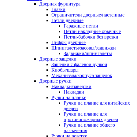
Дверная фурнитура
Глазки
Ограничители дверные/настенные
Петли дверные
Гаражные петли
Петли накладные обычные
Петли-бабочки без врезки
Цифры дверные
Шпингалеты/засовы/задвижки
Задвижки/шпингалеты
Дверные защелки
Защелки с фалевой ручкой
Кнобы/шары
Механизмы/корпуса защелок
Дверные ручки
Накладки/завертки
Накладки
Ручки на планке
Ручки на планке для китайских
дверей
Ручки на планке для
противопожарных дверей
Ручки на планке общего
назначения
Ручки на розетке