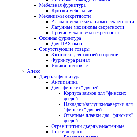
Мебельная фурнитура
Крючки мебельные
Механизмы секретности
Алюминиевые механизмы секретности
Латунные механизмы секретности
Прочие механизмы секретности
Оконная фурнитура
Для ПВХ окон
Сопутствующие товары
Заготовки для ключей и прочие
Фурнитура разная
Ящики почтовые
Апекс
Дверная фурнитура
Антипаника
Для "финских" дверей
Корпуса замков для "финских"
дверей
Накладки/заглушки/завертки для
"финских" дверей
Ответные планки для "финских"
дверей
Ограничители дверные/настенные
Петли дверные