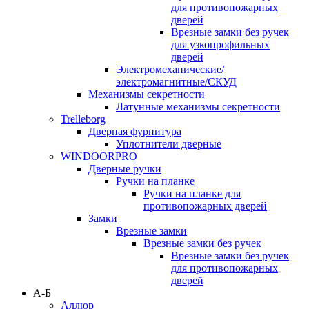
для противопожарных
дверей
Врезные замки без ручек
для узкопрофильных
дверей
Электромеханические/
электромагнитные/СКУД
Механизмы секретности
Латунные механизмы секретности
Trelleborg
Дверная фурнитура
Уплотнители дверные
WINDOORPRO
Дверные ручки
Ручки на планке
Ручки на планке для
противопожарных дверей
Замки
Врезные замки
Врезные замки без ручек
Врезные замки без ручек
для противопожарных
дверей
А-Б
Аллюр