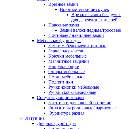
Врезные замки
Врезные замки без ручек
Врезные замки без ручек
для деревянных дверей
Навесные замки
Замки велосипедные/тросовые
Почтовые / накидные замки
Мебельная фурнитура
Замки мебельные/витринные
Зеркалодержатели
Крючки мебельные
Магнитные защелки
Направляющие
Опоры мебельные
Петли мебельные
Подпятники
Ручки-кнопки мебельные
Ручки-скобы мебельные
Сопутствующие товары
Заготовки для ключей и прочие
Фиксаторы роликовые/шариковые
Фурнитура разная
Латунина
Дверная фурнитура
Петли дверные