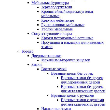
Мебельная фурнитура
Зеркалодержатели
Кронштейны/подвески/уголки
мебельные
Крючки мебельные
Ручки-кнопки мебельные
Уголки мебельные
Сопутствующие товары
Крюки потолочные/настенные
Проушины и накладки для навесных
замков
Бордер
Дверные защелки
Механизмы/корпуса защелок
Замки
Врезные замки
Врезные замки без ручек
Врезные замки без ручек
для деревянных дверей
Врезные замки без ручек
для металлических дверей
Врезные замки с ручками
Врезные замки с ручками
для металлических дверей
Накладные замки