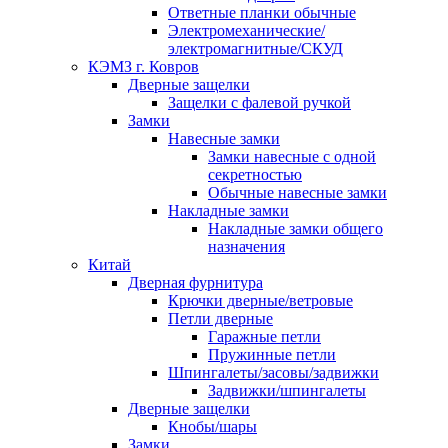
Ответные планки обычные
Электромеханические/
электромагнитные/СКУД
КЭМЗ г. Ковров
Дверные защелки
Защелки с фалевой ручкой
Замки
Навесные замки
Замки навесные с одной
секретностью
Обычные навесные замки
Накладные замки
Накладные замки общего
назначения
Китай
Дверная фурнитура
Крючки дверные/ветровые
Петли дверные
Гаражные петли
Пружинные петли
Шпингалеты/засовы/задвижки
Задвижки/шпингалеты
Дверные защелки
Кнобы/шары
Замки