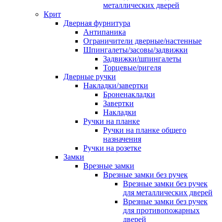
металлических дверей
Крит
Дверная фурнитура
Антипаника
Ограничители дверные/настенные
Шпингалеты/засовы/задвижки
Задвижки/шпингалеты
Торцевые/ригеля
Дверные ручки
Накладки/завертки
Броненакладки
Завертки
Накладки
Ручки на планке
Ручки на планке общего
назначения
Ручки на розетке
Замки
Врезные замки
Врезные замки без ручек
Врезные замки без ручек
для металлических дверей
Врезные замки без ручек
для противопожарных
дверей