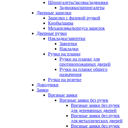
Шпингалеты/засовы/задвижки
Задвижки/шпингалеты
Дверные защелки
Защелки с фалевой ручкой
Кнобы/шары
Механизмы/корпуса защелок
Дверные ручки
Накладки/завертки
Завертки
Накладки
Ручки на планке
Ручки на планке для
противопожарных дверей
Ручки на планке общего
назначения
Ручки на розетке
Доводчики
Замки
Врезные замки
Врезные замки без ручек
Врезные замки без ручек
для деревянных дверей
Врезные замки без ручек
для металлических дверей
Врезные замки без ручек