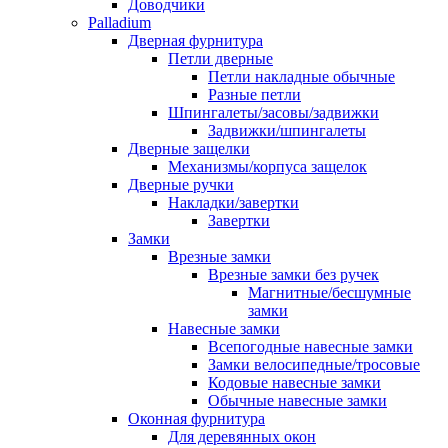
Доводчики
Palladium
Дверная фурнитура
Петли дверные
Петли накладные обычные
Разные петли
Шпингалеты/засовы/задвижки
Задвижки/шпингалеты
Дверные защелки
Механизмы/корпуса защелок
Дверные ручки
Накладки/завертки
Завертки
Замки
Врезные замки
Врезные замки без ручек
Магнитные/бесшумные
замки
Навесные замки
Всепогодные навесные замки
Замки велосипедные/тросовые
Кодовые навесные замки
Обычные навесные замки
Оконная фурнитура
Для деревянных окон