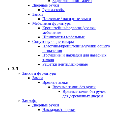
Задвижки/шпингалеты
Дверные ручки
Ручки-скобы
Замки
Почтовые / накидные замки
Мебельная фурнитура
Кронштейны/подвески/уголки
мебельные
Шпингалеты мебельные
Сопутствующие товары
Пластины/кронштейны/уголки общего
назначения
Проушины и накладки для навесных
замков
Решетки вентиляционные
З-Л
Замки и фурнитура
Замки
Врезные замки
Врезные замки без ручек
Врезные замки без ручек
для деревянных дверей
Замкофф
Дверные ручки
Накладки/завертки