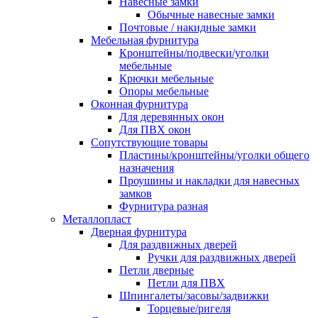
Навесные замки
Обычные навесные замки
Почтовые / накидные замки
Мебельная фурнитура
Кронштейны/подвески/уголки
мебельные
Крючки мебельные
Опоры мебельные
Оконная фурнитура
Для деревянных окон
Для ПВХ окон
Сопутствующие товары
Пластины/кронштейны/уголки общего
назначения
Проушины и накладки для навесных
замков
Фурнитура разная
Металлопласт
Дверная фурнитура
Для раздвижных дверей
Ручки для раздвижных дверей
Петли дверные
Петли для ПВХ
Шпингалеты/засовы/задвижки
Торцевые/ригеля