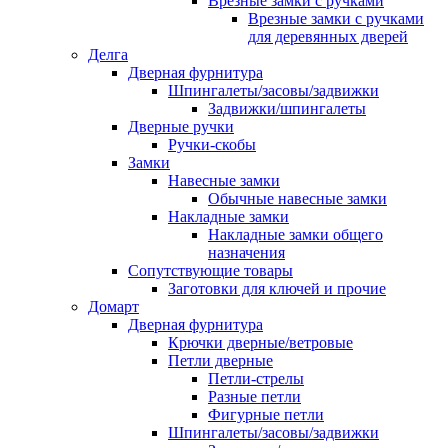
Врезные замки с ручками
Врезные замки с ручками
для деревянных дверей
Делга
Дверная фурнитура
Шпингалеты/засовы/задвижки
Задвижки/шпингалеты
Дверные ручки
Ручки-скобы
Замки
Навесные замки
Обычные навесные замки
Накладные замки
Накладные замки общего
назначения
Сопутствующие товары
Заготовки для ключей и прочие
Домарт
Дверная фурнитура
Крючки дверные/ветровые
Петли дверные
Петли-стрелы
Разные петли
Фигурные петли
Шпингалеты/засовы/задвижки