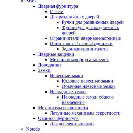
Msm
Дверная фурнитура
Глазки
Для раздвижных дверей
Ручки для раздвижных дверей
Фурнитура для раздвижных
дверей
Ограничители дверные/настенные
Шпингалеты/засовы/задвижки
Задвижки/шпингалеты
Дверные защелки
Механизмы/корпуса защелок
Доводчики
Замки
Навесные замки
Кодовые навесные замки
Обычные навесные замки
Накладные замки
Накладные замки общего
назначения
Механизмы секретности
Латунные механизмы секретности
Оконная фурнитура
Для деревянных окон
Notedo