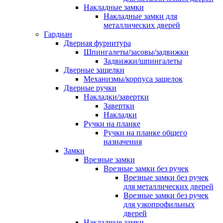
Накладные замки
Накладные замки для
металлических дверей
Гардиан
Дверная фурнитура
Шпингалеты/засовы/задвижки
Задвижки/шпингалеты
Дверные защелки
Механизмы/корпуса защелок
Дверные ручки
Накладки/завертки
Завертки
Накладки
Ручки на планке
Ручки на планке общего
назначения
Замки
Врезные замки
Врезные замки без ручек
Врезные замки без ручек
для металлических дверей
Врезные замки без ручек
для узкопрофильных
дверей
Накладные замки