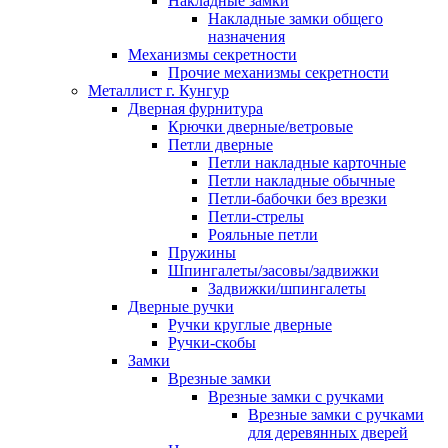
Накладные замки
Накладные замки общего
назначения
Механизмы секретности
Прочие механизмы секретности
Металлист г. Кунгур
Дверная фурнитура
Крючки дверные/ветровые
Петли дверные
Петли накладные карточные
Петли накладные обычные
Петли-бабочки без врезки
Петли-стрелы
Рояльные петли
Пружины
Шпингалеты/засовы/задвижки
Задвижки/шпингалеты
Дверные ручки
Ручки круглые дверные
Ручки-скобы
Замки
Врезные замки
Врезные замки с ручками
Врезные замки с ручками
для деревянных дверей