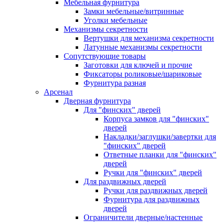
Мебельная фурнитура
Замки мебельные/витринные
Уголки мебельные
Механизмы секретности
Вертушки для механизма секретности
Латунные механизмы секретности
Сопутствующие товары
Заготовки для ключей и прочие
Фиксаторы роликовые/шариковые
Фурнитура разная
Арсенал
Дверная фурнитура
Для "финских" дверей
Корпуса замков для "финских"
дверей
Накладки/заглушки/завертки для
"финских" дверей
Ответные планки для "финских"
дверей
Ручки для "финских" дверей
Для раздвижных дверей
Ручки для раздвижных дверей
Фурнитура для раздвижных
дверей
Ограничители дверные/настенные