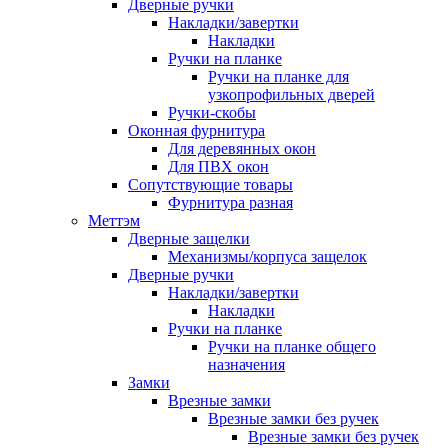
Дверные ручки
Накладки/завертки
Накладки
Ручки на планке
Ручки на планке для
узкопрофильных дверей
Ручки-скобы
Оконная фурнитура
Для деревянных окон
Для ПВХ окон
Сопутствующие товары
Фурнитура разная
Меттэм
Дверные защелки
Механизмы/корпуса защелок
Дверные ручки
Накладки/завертки
Накладки
Ручки на планке
Ручки на планке общего
назначения
Замки
Врезные замки
Врезные замки без ручек
Врезные замки без ручек