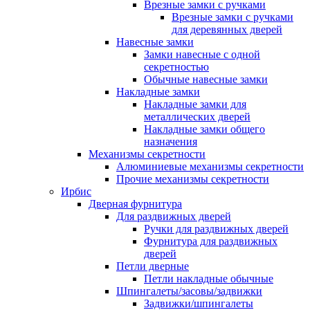
Врезные замки с ручками
Врезные замки с ручками
для деревянных дверей
Навесные замки
Замки навесные с одной
секретностью
Обычные навесные замки
Накладные замки
Накладные замки для
металлических дверей
Накладные замки общего
назначения
Механизмы секретности
Алюминиевые механизмы секретности
Прочие механизмы секретности
Ирбис
Дверная фурнитура
Для раздвижных дверей
Ручки для раздвижных дверей
Фурнитура для раздвижных
дверей
Петли дверные
Петли накладные обычные
Шпингалеты/засовы/задвижки
Задвижки/шпингалеты