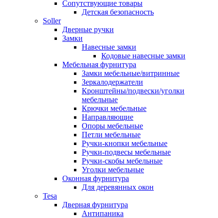
Сопутствующие товары
Детская безопасность
Soller
Дверные ручки
Замки
Навесные замки
Кодовые навесные замки
Мебельная фурнитура
Замки мебельные/витринные
Зеркалодержатели
Кронштейны/подвески/уголки
мебельные
Крючки мебельные
Направляющие
Опоры мебельные
Петли мебельные
Ручки-кнопки мебельные
Ручки-подвесы мебельные
Ручки-скобы мебельные
Уголки мебельные
Оконная фурнитура
Для деревянных окон
Tesa
Дверная фурнитура
Антипаника