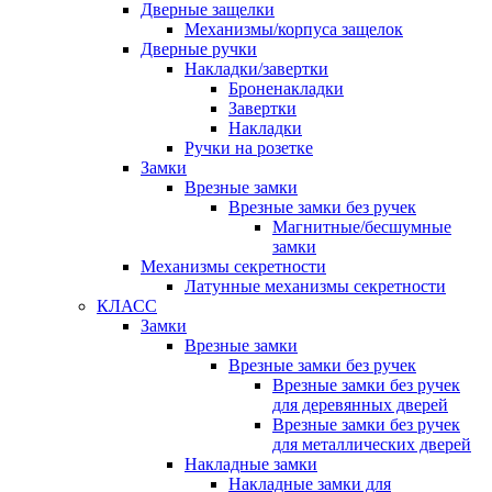
Дверные защелки
Механизмы/корпуса защелок
Дверные ручки
Накладки/завертки
Броненакладки
Завертки
Накладки
Ручки на розетке
Замки
Врезные замки
Врезные замки без ручек
Магнитные/бесшумные
замки
Механизмы секретности
Латунные механизмы секретности
КЛАСС
Замки
Врезные замки
Врезные замки без ручек
Врезные замки без ручек
для деревянных дверей
Врезные замки без ручек
для металлических дверей
Накладные замки
Накладные замки для