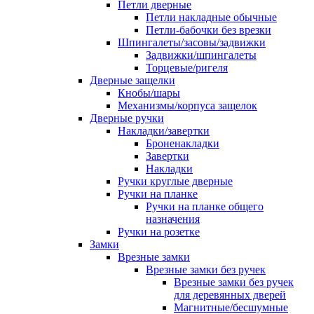
Петли дверные
Петли накладные обычные
Петли-бабочки без врезки
Шпингалеты/засовы/задвижки
Задвижки/шпингалеты
Торцевые/ригеля
Дверные защелки
Кнобы/шары
Механизмы/корпуса защелок
Дверные ручки
Накладки/завертки
Броненакладки
Завертки
Накладки
Ручки круглые дверные
Ручки на планке
Ручки на планке общего
назначения
Ручки на розетке
Замки
Врезные замки
Врезные замки без ручек
Врезные замки без ручек
для деревянных дверей
Магнитные/бесшумные