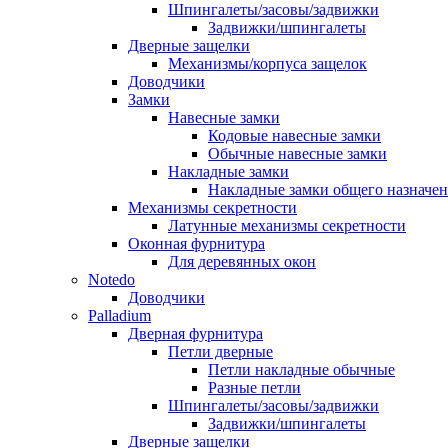
Шпингалеты/засовы/задвижки
Задвижки/шпингалеты
Дверные защелки
Механизмы/корпуса защелок
Доводчики
Замки
Навесные замки
Кодовые навесные замки
Обычные навесные замки
Накладные замки
Накладные замки общего назначе
Механизмы секретности
Латунные механизмы секретности
Оконная фурнитура
Для деревянных окон
Notedo
Доводчики
Palladium
Дверная фурнитура
Петли дверные
Петли накладные обычные
Разные петли
Шпингалеты/засовы/задвижки
Задвижки/шпингалеты
Дверные защелки