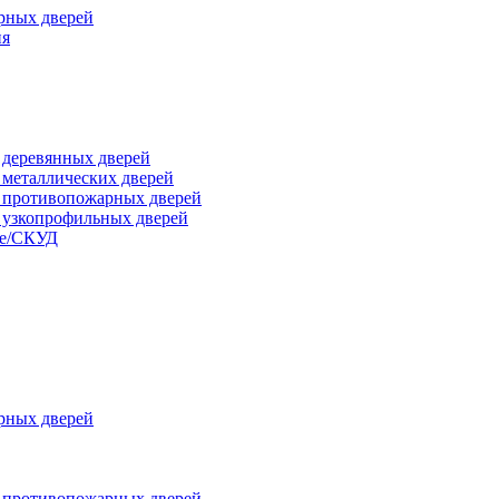
рных дверей
ия
я деревянных дверей
я металлических дверей
я противопожарных дверей
я узкопрофильных дверей
ые/СКУД
рных дверей
я противопожарных дверей