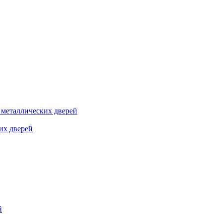
я металлических дверей
их дверей
й