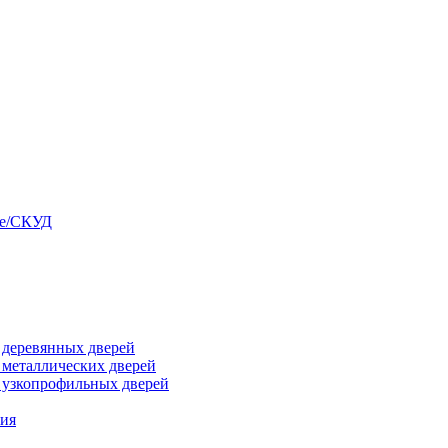
ые/СКУД
я деревянных дверей
я металлических дверей
я узкопрофильных дверей
ния