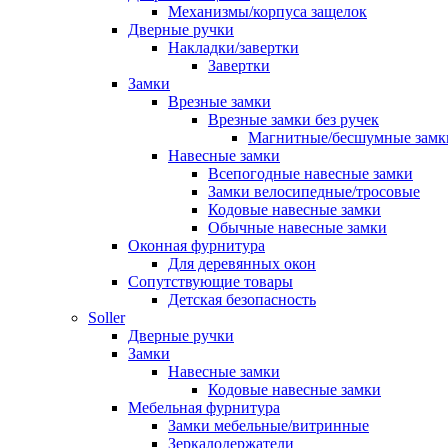
Механизмы/корпуса защелок
Дверные ручки
Накладки/завертки
Завертки
Замки
Врезные замки
Врезные замки без ручек
Магнитные/бесшумные замк
Навесные замки
Всепогодные навесные замки
Замки велосипедные/тросовые
Кодовые навесные замки
Обычные навесные замки
Оконная фурнитура
Для деревянных окон
Сопутствующие товары
Детская безопасность
Soller
Дверные ручки
Замки
Навесные замки
Кодовые навесные замки
Мебельная фурнитура
Замки мебельные/витринные
Зеркалодержатели