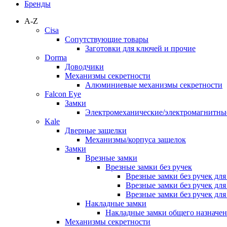
Бренды
A-Z
Cisa
Сопутствующие товары
Заготовки для ключей и прочие
Dorma
Доводчики
Механизмы секретности
Алюминиевые механизмы секретности
Falcon Eye
Замки
Электромеханические/электромагнитн
Kale
Дверные защелки
Механизмы/корпуса защелок
Замки
Врезные замки
Врезные замки без ручек
Врезные замки без ручек дл
Врезные замки без ручек дл
Врезные замки без ручек дл
Накладные замки
Накладные замки общего назначе
Механизмы секретности