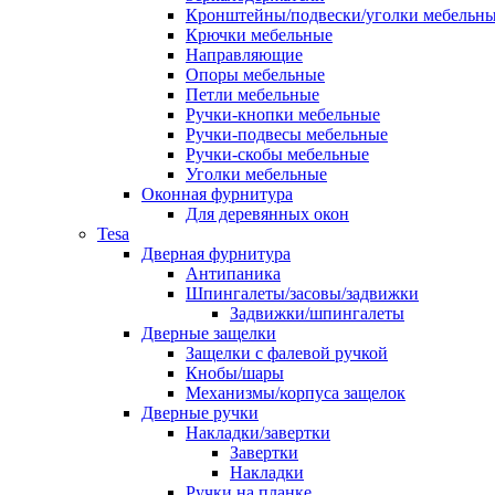
Кронштейны/подвески/уголки мебельн
Крючки мебельные
Направляющие
Опоры мебельные
Петли мебельные
Ручки-кнопки мебельные
Ручки-подвесы мебельные
Ручки-скобы мебельные
Уголки мебельные
Оконная фурнитура
Для деревянных окон
Tesa
Дверная фурнитура
Антипаника
Шпингалеты/засовы/задвижки
Задвижки/шпингалеты
Дверные защелки
Защелки с фалевой ручкой
Кнобы/шары
Механизмы/корпуса защелок
Дверные ручки
Накладки/завертки
Завертки
Накладки
Ручки на планке