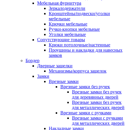
Мебельная фурнитура
Зеркалодержатели
Кронштейны/подвески/уголки
мебельные
Крючки мебельные
Ручки-кнопки мебельные
Уголки мебельные
Сопутствующие товары
Крюки потолочные/настенные
Проушины и накладки для навесных
замков
Бордер
Дверные защелки
Механизмы/корпуса защелок
Замки
Врезные замки
Врезные замки без ручек
Врезные замки без ручек
для деревянных дверей
Врезные замки без ручек
для металлических дверей
Врезные замки с ручками
Врезные замки с ручками
для металлических дверей
Накладные замки