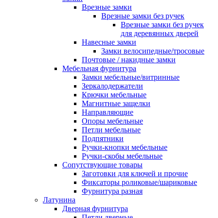
Врезные замки
Врезные замки без ручек
Врезные замки без ручек
для деревянных дверей
Навесные замки
Замки велосипедные/тросовые
Почтовые / накидные замки
Мебельная фурнитура
Замки мебельные/витринные
Зеркалодержатели
Крючки мебельные
Магнитные защелки
Направляющие
Опоры мебельные
Петли мебельные
Подпятники
Ручки-кнопки мебельные
Ручки-скобы мебельные
Сопутствующие товары
Заготовки для ключей и прочие
Фиксаторы роликовые/шариковые
Фурнитура разная
Латунина
Дверная фурнитура
Петли дверные