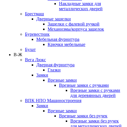
Накладные замки для
металлических дверей
Брестмаш
Дверные защелки
Защелки с фалевой ручкой
Механизмы/корпуса защелок
Буревестник
Мебельная фурнитура
Крючки мебельные
Булат
В-Ж
Вега Люкс
Дверная фурнитура
Глазки
Замки
Врезные замки
Врезные замки с ручками
Врезные замки с ручками
для деревянных дверей
ВПК НПО Машиностроения
Замки
Врезные замки
Врезные замки без ручек
Врезные замки без ручек
для металлических дверей