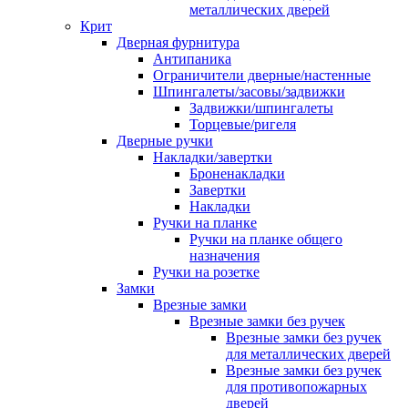
металлических дверей
Крит
Дверная фурнитура
Антипаника
Ограничители дверные/настенные
Шпингалеты/засовы/задвижки
Задвижки/шпингалеты
Торцевые/ригеля
Дверные ручки
Накладки/завертки
Броненакладки
Завертки
Накладки
Ручки на планке
Ручки на планке общего
назначения
Ручки на розетке
Замки
Врезные замки
Врезные замки без ручек
Врезные замки без ручек
для металлических дверей
Врезные замки без ручек
для противопожарных
дверей