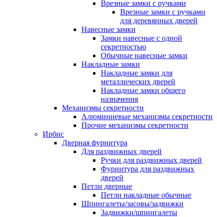
Врезные замки с ручками
Врезные замки с ручками
для деревянных дверей
Навесные замки
Замки навесные с одной
секретностью
Обычные навесные замки
Накладные замки
Накладные замки для
металлических дверей
Накладные замки общего
назначения
Механизмы секретности
Алюминиевые механизмы секретности
Прочие механизмы секретности
Ирбис
Дверная фурнитура
Для раздвижных дверей
Ручки для раздвижных дверей
Фурнитура для раздвижных
дверей
Петли дверные
Петли накладные обычные
Шпингалеты/засовы/задвижки
Задвижки/шпингалеты