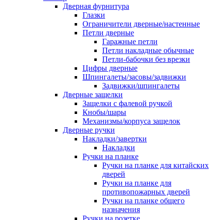
Дверная фурнитура
Глазки
Ограничители дверные/настенные
Петли дверные
Гаражные петли
Петли накладные обычные
Петли-бабочки без врезки
Цифры дверные
Шпингалеты/засовы/задвижки
Задвижки/шпингалеты
Дверные защелки
Защелки с фалевой ручкой
Кнобы/шары
Механизмы/корпуса защелок
Дверные ручки
Накладки/завертки
Накладки
Ручки на планке
Ручки на планке для китайских
дверей
Ручки на планке для
противопожарных дверей
Ручки на планке общего
назначения
Ручки на розетке