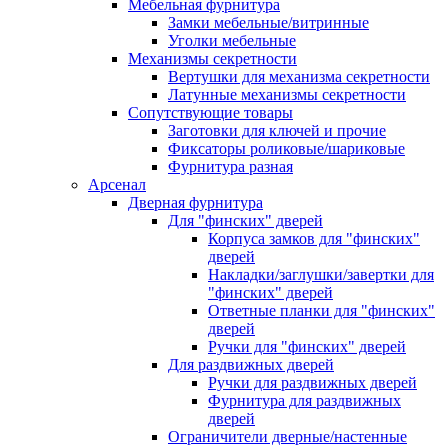
Мебельная фурнитура
Замки мебельные/витринные
Уголки мебельные
Механизмы секретности
Вертушки для механизма секретности
Латунные механизмы секретности
Сопутствующие товары
Заготовки для ключей и прочие
Фиксаторы роликовые/шариковые
Фурнитура разная
Арсенал
Дверная фурнитура
Для "финских" дверей
Корпуса замков для "финских"
дверей
Накладки/заглушки/завертки для
"финских" дверей
Ответные планки для "финских"
дверей
Ручки для "финских" дверей
Для раздвижных дверей
Ручки для раздвижных дверей
Фурнитура для раздвижных
дверей
Ограничители дверные/настенные