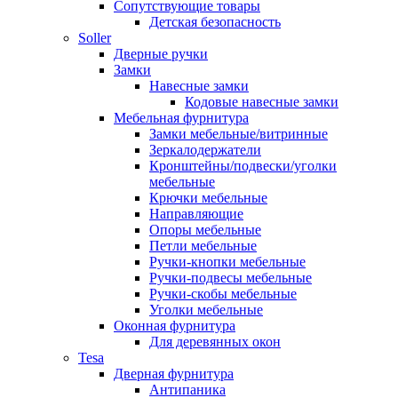
Сопутствующие товары
Детская безопасность
Soller
Дверные ручки
Замки
Навесные замки
Кодовые навесные замки
Мебельная фурнитура
Замки мебельные/витринные
Зеркалодержатели
Кронштейны/подвески/уголки
мебельные
Крючки мебельные
Направляющие
Опоры мебельные
Петли мебельные
Ручки-кнопки мебельные
Ручки-подвесы мебельные
Ручки-скобы мебельные
Уголки мебельные
Оконная фурнитура
Для деревянных окон
Tesa
Дверная фурнитура
Антипаника