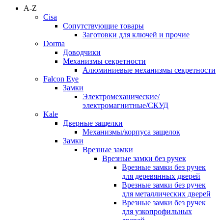
A-Z
Cisa
Сопутствующие товары
Заготовки для ключей и прочие
Dorma
Доводчики
Механизмы секретности
Алюминиевые механизмы секретности
Falcon Eye
Замки
Электромеханические/
электромагнитные/СКУД
Kale
Дверные защелки
Механизмы/корпуса защелок
Замки
Врезные замки
Врезные замки без ручек
Врезные замки без ручек
для деревянных дверей
Врезные замки без ручек
для металлических дверей
Врезные замки без ручек
для узкопрофильных