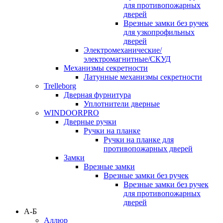
для противопожарных
дверей
Врезные замки без ручек
для узкопрофильных
дверей
Электромеханические/
электромагнитные/СКУД
Механизмы секретности
Латунные механизмы секретности
Trelleborg
Дверная фурнитура
Уплотнители дверные
WINDOORPRO
Дверные ручки
Ручки на планке
Ручки на планке для
противопожарных дверей
Замки
Врезные замки
Врезные замки без ручек
Врезные замки без ручек
для противопожарных
дверей
А-Б
Аллюр