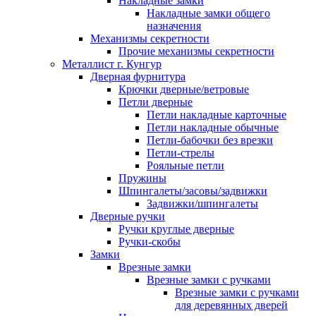
Накладные замки
Накладные замки общего
назначения
Механизмы секретности
Прочие механизмы секретности
Металлист г. Кунгур
Дверная фурнитура
Крючки дверные/ветровые
Петли дверные
Петли накладные карточные
Петли накладные обычные
Петли-бабочки без врезки
Петли-стрелы
Рояльные петли
Пружины
Шпингалеты/засовы/задвижки
Задвижки/шпингалеты
Дверные ручки
Ручки круглые дверные
Ручки-скобы
Замки
Врезные замки
Врезные замки с ручками
Врезные замки с ручками
для деревянных дверей