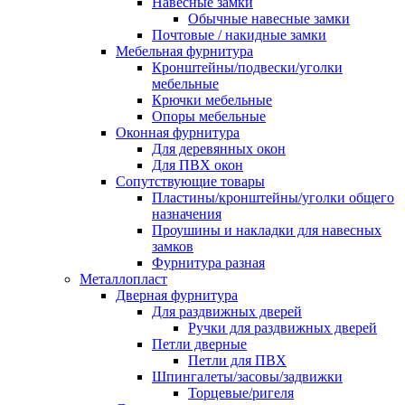
Навесные замки
Обычные навесные замки
Почтовые / накидные замки
Мебельная фурнитура
Кронштейны/подвески/уголки
мебельные
Крючки мебельные
Опоры мебельные
Оконная фурнитура
Для деревянных окон
Для ПВХ окон
Сопутствующие товары
Пластины/кронштейны/уголки общего
назначения
Проушины и накладки для навесных
замков
Фурнитура разная
Металлопласт
Дверная фурнитура
Для раздвижных дверей
Ручки для раздвижных дверей
Петли дверные
Петли для ПВХ
Шпингалеты/засовы/задвижки
Торцевые/ригеля