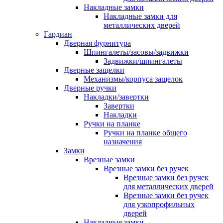
Накладные замки
Накладные замки для
металлических дверей
Гардиан
Дверная фурнитура
Шпингалеты/засовы/задвижки
Задвижки/шпингалеты
Дверные защелки
Механизмы/корпуса защелок
Дверные ручки
Накладки/завертки
Завертки
Накладки
Ручки на планке
Ручки на планке общего
назначения
Замки
Врезные замки
Врезные замки без ручек
Врезные замки без ручек
для металлических дверей
Врезные замки без ручек
для узкопрофильных
дверей
Накладные замки