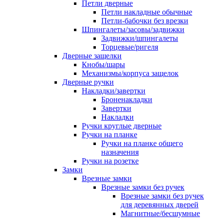
Петли дверные
Петли накладные обычные
Петли-бабочки без врезки
Шпингалеты/засовы/задвижки
Задвижки/шпингалеты
Торцевые/ригеля
Дверные защелки
Кнобы/шары
Механизмы/корпуса защелок
Дверные ручки
Накладки/завертки
Броненакладки
Завертки
Накладки
Ручки круглые дверные
Ручки на планке
Ручки на планке общего
назначения
Ручки на розетке
Замки
Врезные замки
Врезные замки без ручек
Врезные замки без ручек
для деревянных дверей
Магнитные/бесшумные