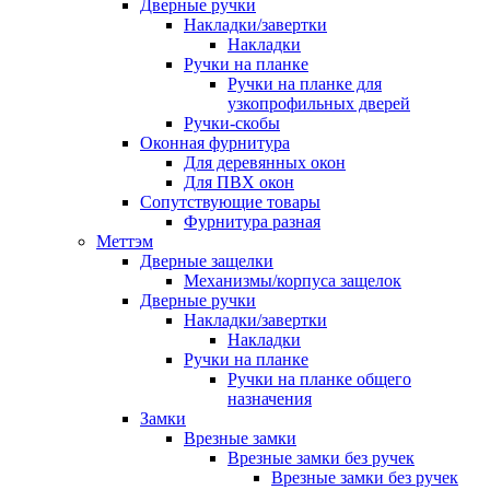
Дверные ручки
Накладки/завертки
Накладки
Ручки на планке
Ручки на планке для
узкопрофильных дверей
Ручки-скобы
Оконная фурнитура
Для деревянных окон
Для ПВХ окон
Сопутствующие товары
Фурнитура разная
Меттэм
Дверные защелки
Механизмы/корпуса защелок
Дверные ручки
Накладки/завертки
Накладки
Ручки на планке
Ручки на планке общего
назначения
Замки
Врезные замки
Врезные замки без ручек
Врезные замки без ручек