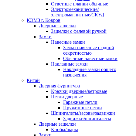
Ответные планки обычные
Электромеханические/
электромагнитные/СКУД
КЭМЗ г. Ковров
Дверные защелки
Защелки с фалевой ручкой
Замки
Навесные замки
Замки навесные с одной
секретностью
Обычные навесные замки
Накладные замки
Накладные замки общего
назначения
Китай
Дверная фурнитура
Крючки дверные/ветровые
Петли дверные
Гаражные петли
Пружинные петли
Шпингалеты/засовы/задвижки
Задвижки/шпингалеты
Дверные защелки
Кнобы/шары
Замки