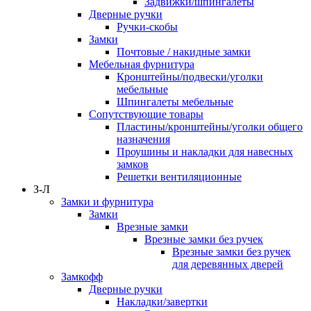
Задвижки/шпингалеты
Дверные ручки
Ручки-скобы
Замки
Почтовые / накидные замки
Мебельная фурнитура
Кронштейны/подвески/уголки
мебельные
Шпингалеты мебельные
Сопутствующие товары
Пластины/кронштейны/уголки общего
назначения
Проушины и накладки для навесных
замков
Решетки вентиляционные
З-Л
Замки и фурнитура
Замки
Врезные замки
Врезные замки без ручек
Врезные замки без ручек
для деревянных дверей
Замкофф
Дверные ручки
Накладки/завертки