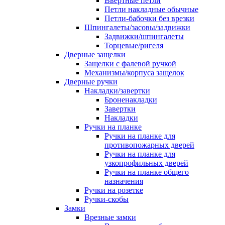
Ввертные петли
Петли накладные обычные
Петли-бабочки без врезки
Шпингалеты/засовы/задвижки
Задвижки/шпингалеты
Торцевые/ригеля
Дверные защелки
Защелки с фалевой ручкой
Механизмы/корпуса защелок
Дверные ручки
Накладки/завертки
Броненакладки
Завертки
Накладки
Ручки на планке
Ручки на планке для
противопожарных дверей
Ручки на планке для
узкопрофильных дверей
Ручки на планке общего
назначения
Ручки на розетке
Ручки-скобы
Замки
Врезные замки