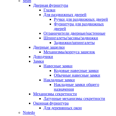
Msm
Дверная фурнитура
Глазки
Для раздвижных дверей
Ручки для раздвижных дверей
Фурнитура для раздвижных
дверей
Ограничители дверные/настенные
Шпингалеты/засовы/задвижки
Задвижки/шпингалеты
Дверные защелки
Механизмы/корпуса защелок
Доводчики
Замки
Навесные замки
Кодовые навесные замки
Обычные навесные замки
Накладные замки
Накладные замки общего
назначения
Механизмы секретности
Латунные механизмы секретности
Оконная фурнитура
Для деревянных окон
Notedo