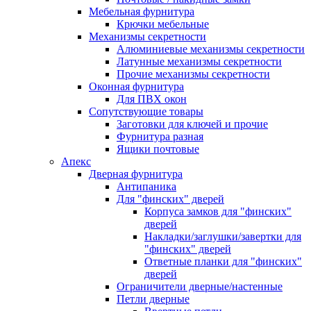
Мебельная фурнитура
Крючки мебельные
Механизмы секретности
Алюминиевые механизмы секретности
Латунные механизмы секретности
Прочие механизмы секретности
Оконная фурнитура
Для ПВХ окон
Сопутствующие товары
Заготовки для ключей и прочие
Фурнитура разная
Ящики почтовые
Апекс
Дверная фурнитура
Антипаника
Для "финских" дверей
Корпуса замков для "финских"
дверей
Накладки/заглушки/завертки для
"финских" дверей
Ответные планки для "финских"
дверей
Ограничители дверные/настенные
Петли дверные