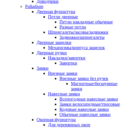
Доводчики
Palladium
Дверная фурнитура
Петли дверные
Петли накладные обычные
Разные петли
Шпингалеты/засовы/задвижки
Задвижки/шпингалеты
Дверные защелки
Механизмы/корпуса защелок
Дверные ручки
Накладки/завертки
Завертки
Замки
Врезные замки
Врезные замки без ручек
Магнитные/бесшумные
замки
Навесные замки
Всепогодные навесные замки
Замки велосипедные/тросовые
Кодовые навесные замки
Обычные навесные замки
Оконная фурнитура
Для деревянных окон