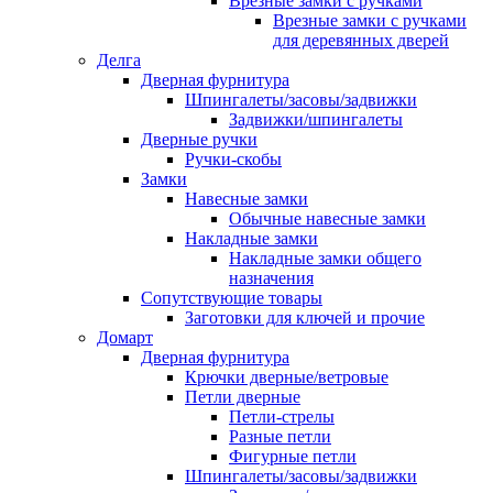
Врезные замки с ручками
Врезные замки с ручками
для деревянных дверей
Делга
Дверная фурнитура
Шпингалеты/засовы/задвижки
Задвижки/шпингалеты
Дверные ручки
Ручки-скобы
Замки
Навесные замки
Обычные навесные замки
Накладные замки
Накладные замки общего
назначения
Сопутствующие товары
Заготовки для ключей и прочие
Домарт
Дверная фурнитура
Крючки дверные/ветровые
Петли дверные
Петли-стрелы
Разные петли
Фигурные петли
Шпингалеты/засовы/задвижки