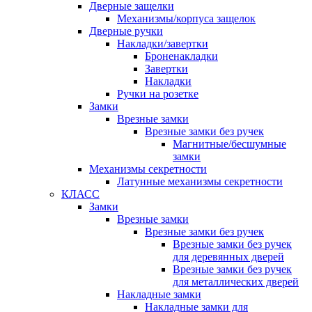
Дверные защелки
Механизмы/корпуса защелок
Дверные ручки
Накладки/завертки
Броненакладки
Завертки
Накладки
Ручки на розетке
Замки
Врезные замки
Врезные замки без ручек
Магнитные/бесшумные
замки
Механизмы секретности
Латунные механизмы секретности
КЛАСС
Замки
Врезные замки
Врезные замки без ручек
Врезные замки без ручек
для деревянных дверей
Врезные замки без ручек
для металлических дверей
Накладные замки
Накладные замки для