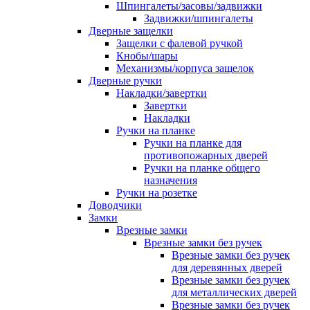
Шпингалеты/засовы/задвижки
Задвижки/шпингалеты
Дверные защелки
Защелки с фалевой ручкой
Кнобы/шары
Механизмы/корпуса защелок
Дверные ручки
Накладки/завертки
Завертки
Накладки
Ручки на планке
Ручки на планке для
противопожарных дверей
Ручки на планке общего
назначения
Ручки на розетке
Доводчики
Замки
Врезные замки
Врезные замки без ручек
Врезные замки без ручек
для деревянных дверей
Врезные замки без ручек
для металлических дверей
Врезные замки без ручек