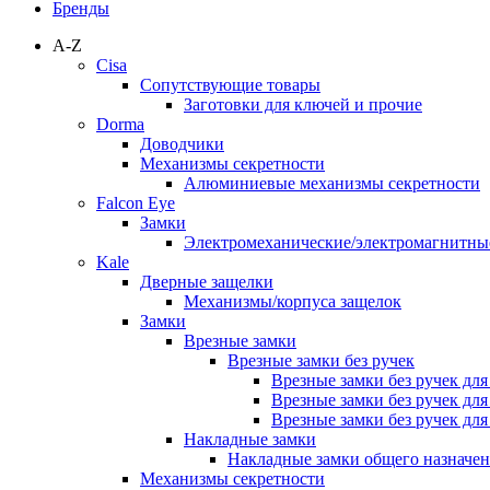
Бренды
A-Z
Cisa
Сопутствующие товары
Заготовки для ключей и прочие
Dorma
Доводчики
Механизмы секретности
Алюминиевые механизмы секретности
Falcon Eye
Замки
Электромеханические/электромагнитн
Kale
Дверные защелки
Механизмы/корпуса защелок
Замки
Врезные замки
Врезные замки без ручек
Врезные замки без ручек дл
Врезные замки без ручек дл
Врезные замки без ручек дл
Накладные замки
Накладные замки общего назначе
Механизмы секретности