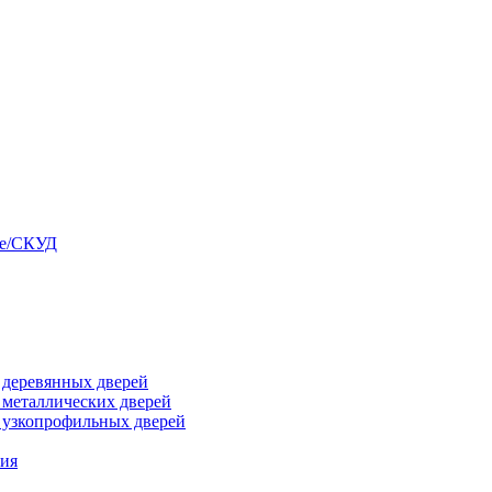
ые/СКУД
я деревянных дверей
я металлических дверей
я узкопрофильных дверей
ния