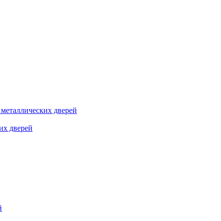
я металлических дверей
их дверей
й