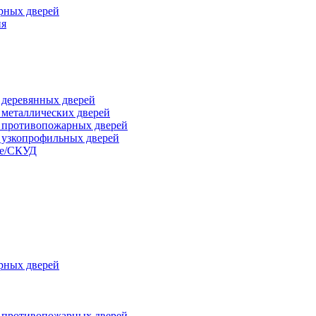
рных дверей
ия
я деревянных дверей
я металлических дверей
я противопожарных дверей
я узкопрофильных дверей
ые/СКУД
рных дверей
я противопожарных дверей