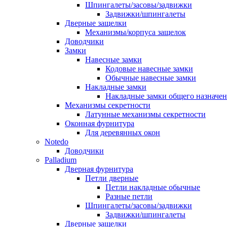
Шпингалеты/засовы/задвижки
Задвижки/шпингалеты
Дверные защелки
Механизмы/корпуса защелок
Доводчики
Замки
Навесные замки
Кодовые навесные замки
Обычные навесные замки
Накладные замки
Накладные замки общего назначе
Механизмы секретности
Латунные механизмы секретности
Оконная фурнитура
Для деревянных окон
Notedo
Доводчики
Palladium
Дверная фурнитура
Петли дверные
Петли накладные обычные
Разные петли
Шпингалеты/засовы/задвижки
Задвижки/шпингалеты
Дверные защелки