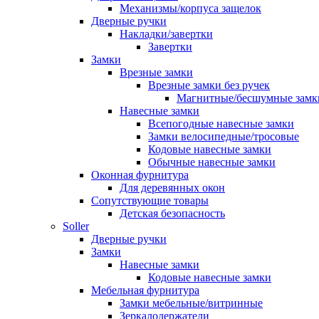
Механизмы/корпуса защелок
Дверные ручки
Накладки/завертки
Завертки
Замки
Врезные замки
Врезные замки без ручек
Магнитные/бесшумные замк
Навесные замки
Всепогодные навесные замки
Замки велосипедные/тросовые
Кодовые навесные замки
Обычные навесные замки
Оконная фурнитура
Для деревянных окон
Сопутствующие товары
Детская безопасность
Soller
Дверные ручки
Замки
Навесные замки
Кодовые навесные замки
Мебельная фурнитура
Замки мебельные/витринные
Зеркалодержатели