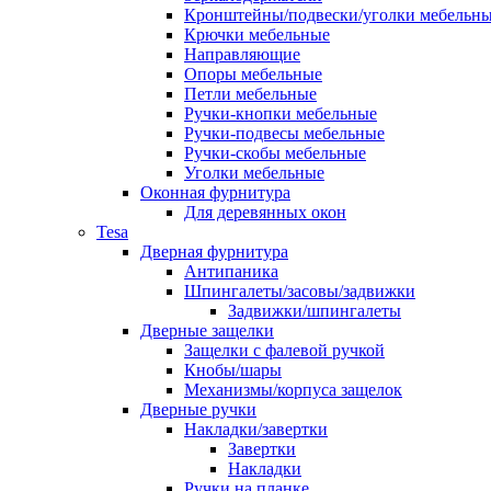
Кронштейны/подвески/уголки мебельн
Крючки мебельные
Направляющие
Опоры мебельные
Петли мебельные
Ручки-кнопки мебельные
Ручки-подвесы мебельные
Ручки-скобы мебельные
Уголки мебельные
Оконная фурнитура
Для деревянных окон
Tesa
Дверная фурнитура
Антипаника
Шпингалеты/засовы/задвижки
Задвижки/шпингалеты
Дверные защелки
Защелки с фалевой ручкой
Кнобы/шары
Механизмы/корпуса защелок
Дверные ручки
Накладки/завертки
Завертки
Накладки
Ручки на планке