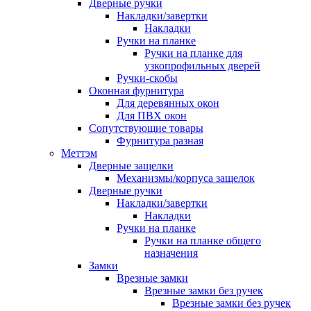
Дверные ручки
Накладки/завертки
Накладки
Ручки на планке
Ручки на планке для
узкопрофильных дверей
Ручки-скобы
Оконная фурнитура
Для деревянных окон
Для ПВХ окон
Сопутствующие товары
Фурнитура разная
Меттэм
Дверные защелки
Механизмы/корпуса защелок
Дверные ручки
Накладки/завертки
Накладки
Ручки на планке
Ручки на планке общего
назначения
Замки
Врезные замки
Врезные замки без ручек
Врезные замки без ручек