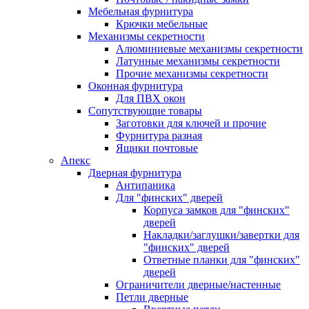
Мебельная фурнитура
Крючки мебельные
Механизмы секретности
Алюминиевые механизмы секретности
Латунные механизмы секретности
Прочие механизмы секретности
Оконная фурнитура
Для ПВХ окон
Сопутствующие товары
Заготовки для ключей и прочие
Фурнитура разная
Ящики почтовые
Апекс
Дверная фурнитура
Антипаника
Для "финских" дверей
Корпуса замков для "финских"
дверей
Накладки/заглушки/завертки для
"финских" дверей
Ответные планки для "финских"
дверей
Ограничители дверные/настенные
Петли дверные