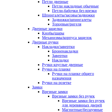
Петли дверные
Петли накладные обычные
Петли-бабочки без врезки
Шпингалеты/засовы/задвижки
Задвижки/шпингалеты
Торцевые/ригеля
Дверные защелки
Кнобы/шары
Механизмы/корпуса защелок
Дверные ручки
Накладки/завертки
Броненакладки
Завертки
Накладки
Ручки круглые дверные
Ручки на планке
Ручки на планке общего
назначения
Ручки на розетке
Замки
Врезные замки
Врезные замки без ручек
Врезные замки без ручек
для деревянных дверей
Магнитные/бесшумные