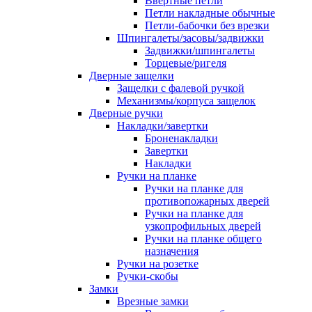
Ввертные петли
Петли накладные обычные
Петли-бабочки без врезки
Шпингалеты/засовы/задвижки
Задвижки/шпингалеты
Торцевые/ригеля
Дверные защелки
Защелки с фалевой ручкой
Механизмы/корпуса защелок
Дверные ручки
Накладки/завертки
Броненакладки
Завертки
Накладки
Ручки на планке
Ручки на планке для
противопожарных дверей
Ручки на планке для
узкопрофильных дверей
Ручки на планке общего
назначения
Ручки на розетке
Ручки-скобы
Замки
Врезные замки