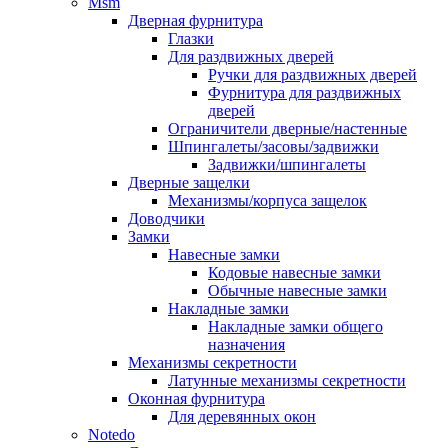
Msm
Дверная фурнитура
Глазки
Для раздвижных дверей
Ручки для раздвижных дверей
Фурнитура для раздвижных
дверей
Ограничители дверные/настенные
Шпингалеты/засовы/задвижки
Задвижки/шпингалеты
Дверные защелки
Механизмы/корпуса защелок
Доводчики
Замки
Навесные замки
Кодовые навесные замки
Обычные навесные замки
Накладные замки
Накладные замки общего
назначения
Механизмы секретности
Латунные механизмы секретности
Оконная фурнитура
Для деревянных окон
Notedo