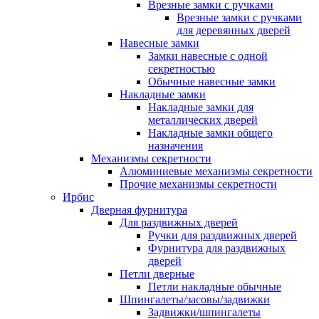
Врезные замки с ручками
Врезные замки с ручками
для деревянных дверей
Навесные замки
Замки навесные с одной
секретностью
Обычные навесные замки
Накладные замки
Накладные замки для
металлических дверей
Накладные замки общего
назначения
Механизмы секретности
Алюминиевые механизмы секретности
Прочие механизмы секретности
Ирбис
Дверная фурнитура
Для раздвижных дверей
Ручки для раздвижных дверей
Фурнитура для раздвижных
дверей
Петли дверные
Петли накладные обычные
Шпингалеты/засовы/задвижки
Задвижки/шпингалеты