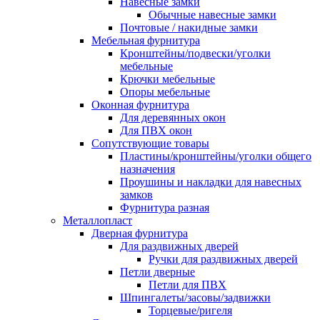
Навесные замки
Обычные навесные замки
Почтовые / накидные замки
Мебельная фурнитура
Кронштейны/подвески/уголки
мебельные
Крючки мебельные
Опоры мебельные
Оконная фурнитура
Для деревянных окон
Для ПВХ окон
Сопутствующие товары
Пластины/кронштейны/уголки общего
назначения
Проушины и накладки для навесных
замков
Фурнитура разная
Металлопласт
Дверная фурнитура
Для раздвижных дверей
Ручки для раздвижных дверей
Петли дверные
Петли для ПВХ
Шпингалеты/засовы/задвижки
Торцевые/ригеля