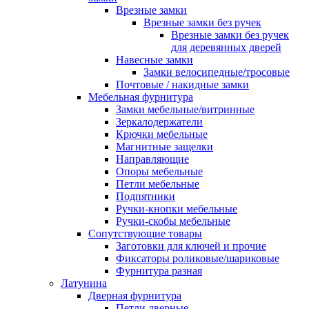
Врезные замки
Врезные замки без ручек
Врезные замки без ручек
для деревянных дверей
Навесные замки
Замки велосипедные/тросовые
Почтовые / накидные замки
Мебельная фурнитура
Замки мебельные/витринные
Зеркалодержатели
Крючки мебельные
Магнитные защелки
Направляющие
Опоры мебельные
Петли мебельные
Подпятники
Ручки-кнопки мебельные
Ручки-скобы мебельные
Сопутствующие товары
Заготовки для ключей и прочие
Фиксаторы роликовые/шариковые
Фурнитура разная
Латунина
Дверная фурнитура
Петли дверные