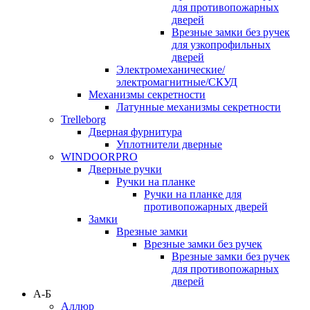
для противопожарных
дверей
Врезные замки без ручек
для узкопрофильных
дверей
Электромеханические/
электромагнитные/СКУД
Механизмы секретности
Латунные механизмы секретности
Trelleborg
Дверная фурнитура
Уплотнители дверные
WINDOORPRO
Дверные ручки
Ручки на планке
Ручки на планке для
противопожарных дверей
Замки
Врезные замки
Врезные замки без ручек
Врезные замки без ручек
для противопожарных
дверей
А-Б
Аллюр