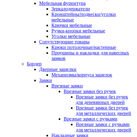
Мебельная фурнитура
Зеркалодержатели
Кронштейны/подвески/уголки
мебельные
Крючки мебельные
Ручки-кнопки мебельные
Уголки мебельные
Сопутствующие товары
Крюки потолочные/настенные
Проушины и накладки для навесных
замков
Бордер
Дверные защелки
Механизмы/корпуса защелок
Замки
Врезные замки
Врезные замки без ручек
Врезные замки без ручек
для деревянных дверей
Врезные замки без ручек
для металлических дверей
Врезные замки с ручками
Врезные замки с ручками
для металлических дверей
Накладные замки