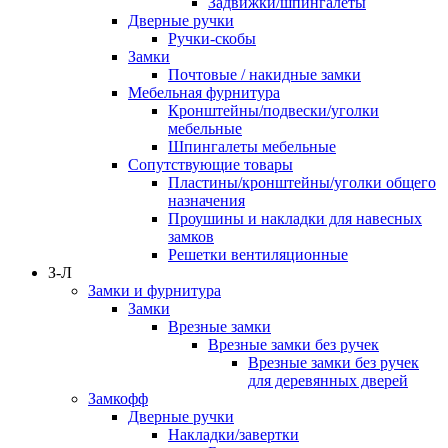
Задвижки/шпингалеты
Дверные ручки
Ручки-скобы
Замки
Почтовые / накидные замки
Мебельная фурнитура
Кронштейны/подвески/уголки
мебельные
Шпингалеты мебельные
Сопутствующие товары
Пластины/кронштейны/уголки общего
назначения
Проушины и накладки для навесных
замков
Решетки вентиляционные
З-Л
Замки и фурнитура
Замки
Врезные замки
Врезные замки без ручек
Врезные замки без ручек
для деревянных дверей
Замкофф
Дверные ручки
Накладки/завертки