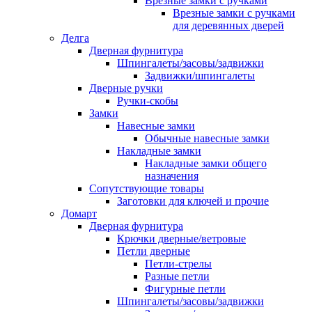
Врезные замки с ручками
Врезные замки с ручками
для деревянных дверей
Делга
Дверная фурнитура
Шпингалеты/засовы/задвижки
Задвижки/шпингалеты
Дверные ручки
Ручки-скобы
Замки
Навесные замки
Обычные навесные замки
Накладные замки
Накладные замки общего
назначения
Сопутствующие товары
Заготовки для ключей и прочие
Домарт
Дверная фурнитура
Крючки дверные/ветровые
Петли дверные
Петли-стрелы
Разные петли
Фигурные петли
Шпингалеты/засовы/задвижки