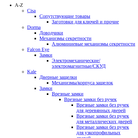
A-Z
Cisa
Сопутствующие товары
Заготовки для ключей и прочие
Dorma
Доводчики
Механизмы секретности
Алюминиевые механизмы секретности
Falcon Eye
Замки
Электромеханические/
электромагнитные/СКУД
Kale
Дверные защелки
Механизмы/корпуса защелок
Замки
Врезные замки
Врезные замки без ручек
Врезные замки без ручек
для деревянных дверей
Врезные замки без ручек
для металлических дверей
Врезные замки без ручек
для узкопрофильных