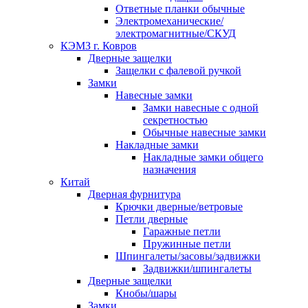
Ответные планки обычные
Электромеханические/
электромагнитные/СКУД
КЭМЗ г. Ковров
Дверные защелки
Защелки с фалевой ручкой
Замки
Навесные замки
Замки навесные с одной
секретностью
Обычные навесные замки
Накладные замки
Накладные замки общего
назначения
Китай
Дверная фурнитура
Крючки дверные/ветровые
Петли дверные
Гаражные петли
Пружинные петли
Шпингалеты/засовы/задвижки
Задвижки/шпингалеты
Дверные защелки
Кнобы/шары
Замки