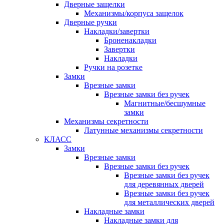
Дверные защелки
Механизмы/корпуса защелок
Дверные ручки
Накладки/завертки
Броненакладки
Завертки
Накладки
Ручки на розетке
Замки
Врезные замки
Врезные замки без ручек
Магнитные/бесшумные
замки
Механизмы секретности
Латунные механизмы секретности
КЛАСС
Замки
Врезные замки
Врезные замки без ручек
Врезные замки без ручек
для деревянных дверей
Врезные замки без ручек
для металлических дверей
Накладные замки
Накладные замки для