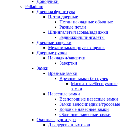
Доводчики
Palladium
Дверная фурнитура
Петли дверные
Петли накладные обычные
Разные петли
Шпингалеты/засовы/задвижки
Задвижки/шпингалеты
Дверные защелки
Механизмы/корпуса защелок
Дверные ручки
Накладки/завертки
Завертки
Замки
Врезные замки
Врезные замки без ручек
Магнитные/бесшумные
замки
Навесные замки
Всепогодные навесные замки
Замки велосипедные/тросовые
Кодовые навесные замки
Обычные навесные замки
Оконная фурнитура
Для деревянных окон