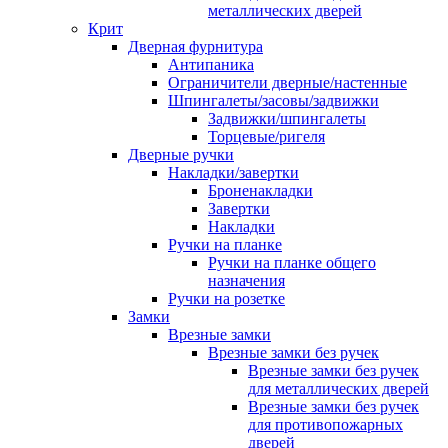
металлических дверей
Крит
Дверная фурнитура
Антипаника
Ограничители дверные/настенные
Шпингалеты/засовы/задвижки
Задвижки/шпингалеты
Торцевые/ригеля
Дверные ручки
Накладки/завертки
Броненакладки
Завертки
Накладки
Ручки на планке
Ручки на планке общего
назначения
Ручки на розетке
Замки
Врезные замки
Врезные замки без ручек
Врезные замки без ручек
для металлических дверей
Врезные замки без ручек
для противопожарных
дверей