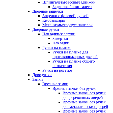
Шпингалеты/засовы/задвижки
Задвижки/шпингалеты
Дверные защелки
Защелки с фалевой ручкой
Кнобы/шары
Механизмы/корпуса защелок
Дверные ручки
Накладки/завертки
Завертки
Накладки
Ручки на планке
Ручки на планке для
противопожарных дверей
Ручки на планке общего
назначения
Ручки на розетке
Доводчики
Замки
Врезные замки
Врезные замки без ручек
Врезные замки без ручек
для деревянных дверей
Врезные замки без ручек
для металлических дверей
Врезные замки без ручек