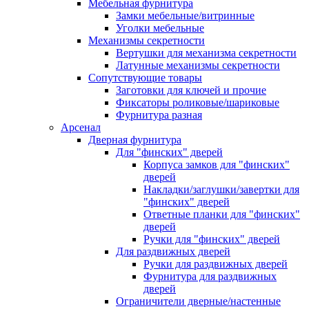
Мебельная фурнитура
Замки мебельные/витринные
Уголки мебельные
Механизмы секретности
Вертушки для механизма секретности
Латунные механизмы секретности
Сопутствующие товары
Заготовки для ключей и прочие
Фиксаторы роликовые/шариковые
Фурнитура разная
Арсенал
Дверная фурнитура
Для "финских" дверей
Корпуса замков для "финских"
дверей
Накладки/заглушки/завертки для
"финских" дверей
Ответные планки для "финских"
дверей
Ручки для "финских" дверей
Для раздвижных дверей
Ручки для раздвижных дверей
Фурнитура для раздвижных
дверей
Ограничители дверные/настенные