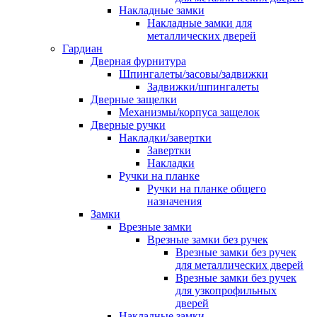
Накладные замки
Накладные замки для
металлических дверей
Гардиан
Дверная фурнитура
Шпингалеты/засовы/задвижки
Задвижки/шпингалеты
Дверные защелки
Механизмы/корпуса защелок
Дверные ручки
Накладки/завертки
Завертки
Накладки
Ручки на планке
Ручки на планке общего
назначения
Замки
Врезные замки
Врезные замки без ручек
Врезные замки без ручек
для металлических дверей
Врезные замки без ручек
для узкопрофильных
дверей
Накладные замки