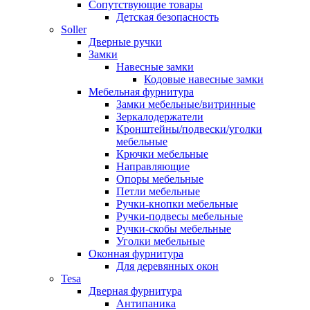
Сопутствующие товары
Детская безопасность
Soller
Дверные ручки
Замки
Навесные замки
Кодовые навесные замки
Мебельная фурнитура
Замки мебельные/витринные
Зеркалодержатели
Кронштейны/подвески/уголки
мебельные
Крючки мебельные
Направляющие
Опоры мебельные
Петли мебельные
Ручки-кнопки мебельные
Ручки-подвесы мебельные
Ручки-скобы мебельные
Уголки мебельные
Оконная фурнитура
Для деревянных окон
Tesa
Дверная фурнитура
Антипаника