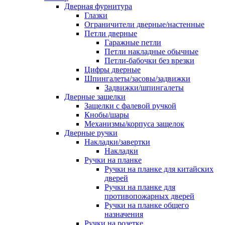
Дверная фурнитура
Глазки
Ограничители дверные/настенные
Петли дверные
Гаражные петли
Петли накладные обычные
Петли-бабочки без врезки
Цифры дверные
Шпингалеты/засовы/задвижки
Задвижки/шпингалеты
Дверные защелки
Защелки с фалевой ручкой
Кнобы/шары
Механизмы/корпуса защелок
Дверные ручки
Накладки/завертки
Накладки
Ручки на планке
Ручки на планке для китайских
дверей
Ручки на планке для
противопожарных дверей
Ручки на планке общего
назначения
Ручки на розетке