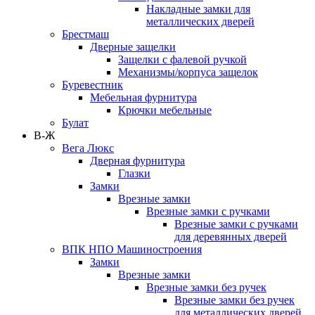
Накладные замки для
металлических дверей
Брестмаш
Дверные защелки
Защелки с фалевой ручкой
Механизмы/корпуса защелок
Буревестник
Мебельная фурнитура
Крючки мебельные
Булат
В-Ж
Вега Люкс
Дверная фурнитура
Глазки
Замки
Врезные замки
Врезные замки с ручками
Врезные замки с ручками
для деревянных дверей
ВПК НПО Машиностроения
Замки
Врезные замки
Врезные замки без ручек
Врезные замки без ручек
для металлических дверей