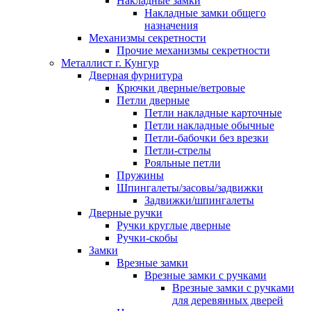
Накладные замки
Накладные замки общего
назначения
Механизмы секретности
Прочие механизмы секретности
Металлист г. Кунгур
Дверная фурнитура
Крючки дверные/ветровые
Петли дверные
Петли накладные карточные
Петли накладные обычные
Петли-бабочки без врезки
Петли-стрелы
Рояльные петли
Пружины
Шпингалеты/засовы/задвижки
Задвижки/шпингалеты
Дверные ручки
Ручки круглые дверные
Ручки-скобы
Замки
Врезные замки
Врезные замки с ручками
Врезные замки с ручками
для деревянных дверей