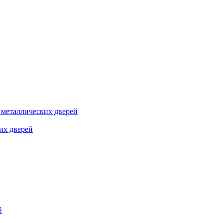
я металлических дверей
их дверей
й