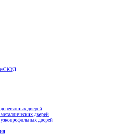
ые/СКУД
я деревянных дверей
я металлических дверей
я узкопрофильных дверей
ния