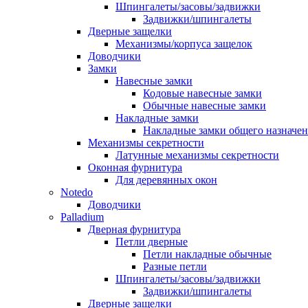
Шпингалеты/засовы/задвижки
Задвижки/шпингалеты
Дверные защелки
Механизмы/корпуса защелок
Доводчики
Замки
Навесные замки
Кодовые навесные замки
Обычные навесные замки
Накладные замки
Накладные замки общего назначе
Механизмы секретности
Латунные механизмы секретности
Оконная фурнитура
Для деревянных окон
Notedo
Доводчики
Palladium
Дверная фурнитура
Петли дверные
Петли накладные обычные
Разные петли
Шпингалеты/засовы/задвижки
Задвижки/шпингалеты
Дверные защелки