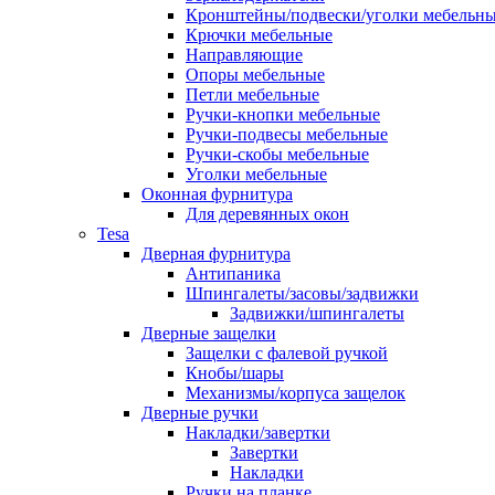
Кронштейны/подвески/уголки мебельн
Крючки мебельные
Направляющие
Опоры мебельные
Петли мебельные
Ручки-кнопки мебельные
Ручки-подвесы мебельные
Ручки-скобы мебельные
Уголки мебельные
Оконная фурнитура
Для деревянных окон
Tesa
Дверная фурнитура
Антипаника
Шпингалеты/засовы/задвижки
Задвижки/шпингалеты
Дверные защелки
Защелки с фалевой ручкой
Кнобы/шары
Механизмы/корпуса защелок
Дверные ручки
Накладки/завертки
Завертки
Накладки
Ручки на планке