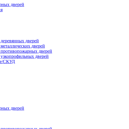
рных дверей
ия
я деревянных дверей
я металлических дверей
я противопожарных дверей
я узкопрофильных дверей
ые/СКУД
рных дверей
я противопожарных дверей