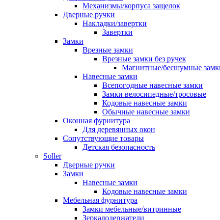
Механизмы/корпуса защелок
Дверные ручки
Накладки/завертки
Завертки
Замки
Врезные замки
Врезные замки без ручек
Магнитные/бесшумные замк
Навесные замки
Всепогодные навесные замки
Замки велосипедные/тросовые
Кодовые навесные замки
Обычные навесные замки
Оконная фурнитура
Для деревянных окон
Сопутствующие товары
Детская безопасность
Soller
Дверные ручки
Замки
Навесные замки
Кодовые навесные замки
Мебельная фурнитура
Замки мебельные/витринные
Зеркалодержатели