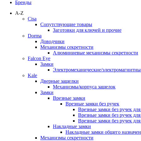
Бренды
A-Z
Cisa
Сопутствующие товары
Заготовки для ключей и прочие
Dorma
Доводчики
Механизмы секретности
Алюминиевые механизмы секретности
Falcon Eye
Замки
Электромеханические/электромагнитн
Kale
Дверные защелки
Механизмы/корпуса защелок
Замки
Врезные замки
Врезные замки без ручек
Врезные замки без ручек дл
Врезные замки без ручек дл
Врезные замки без ручек дл
Накладные замки
Накладные замки общего назначе
Механизмы секретности