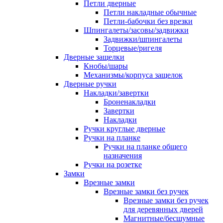
Петли дверные
Петли накладные обычные
Петли-бабочки без врезки
Шпингалеты/засовы/задвижки
Задвижки/шпингалеты
Торцевые/ригеля
Дверные защелки
Кнобы/шары
Механизмы/корпуса защелок
Дверные ручки
Накладки/завертки
Броненакладки
Завертки
Накладки
Ручки круглые дверные
Ручки на планке
Ручки на планке общего
назначения
Ручки на розетке
Замки
Врезные замки
Врезные замки без ручек
Врезные замки без ручек
для деревянных дверей
Магнитные/бесшумные