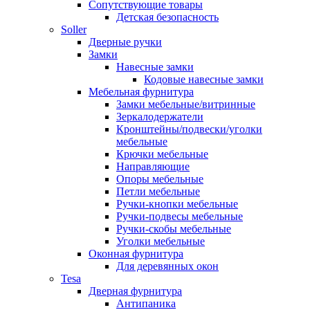
Сопутствующие товары
Детская безопасность
Soller
Дверные ручки
Замки
Навесные замки
Кодовые навесные замки
Мебельная фурнитура
Замки мебельные/витринные
Зеркалодержатели
Кронштейны/подвески/уголки
мебельные
Крючки мебельные
Направляющие
Опоры мебельные
Петли мебельные
Ручки-кнопки мебельные
Ручки-подвесы мебельные
Ручки-скобы мебельные
Уголки мебельные
Оконная фурнитура
Для деревянных окон
Tesa
Дверная фурнитура
Антипаника