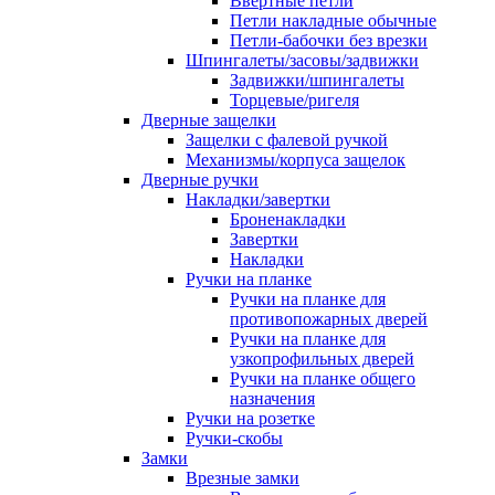
Ввертные петли
Петли накладные обычные
Петли-бабочки без врезки
Шпингалеты/засовы/задвижки
Задвижки/шпингалеты
Торцевые/ригеля
Дверные защелки
Защелки с фалевой ручкой
Механизмы/корпуса защелок
Дверные ручки
Накладки/завертки
Броненакладки
Завертки
Накладки
Ручки на планке
Ручки на планке для
противопожарных дверей
Ручки на планке для
узкопрофильных дверей
Ручки на планке общего
назначения
Ручки на розетке
Ручки-скобы
Замки
Врезные замки