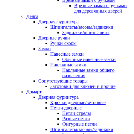
Врезные замки с ручками
Врезные замки с ручками
для деревянных дверей
Делга
Дверная фурнитура
Шпингалеты/засовы/задвижки
Задвижки/шпингалеты
Дверные ручки
Ручки-скобы
Замки
Навесные замки
Обычные навесные замки
Накладные замки
Накладные замки общего
назначения
Сопутствующие товары
Заготовки для ключей и прочие
Домарт
Дверная фурнитура
Крючки дверные/ветровые
Петли дверные
Петли-стрелы
Разные петли
Фигурные петли
Шпингалеты/засовы/задвижки