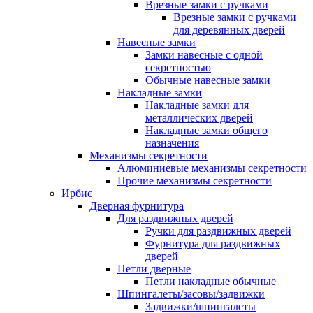
Врезные замки с ручками
Врезные замки с ручками
для деревянных дверей
Навесные замки
Замки навесные с одной
секретностью
Обычные навесные замки
Накладные замки
Накладные замки для
металлических дверей
Накладные замки общего
назначения
Механизмы секретности
Алюминиевые механизмы секретности
Прочие механизмы секретности
Ирбис
Дверная фурнитура
Для раздвижных дверей
Ручки для раздвижных дверей
Фурнитура для раздвижных
дверей
Петли дверные
Петли накладные обычные
Шпингалеты/засовы/задвижки
Задвижки/шпингалеты