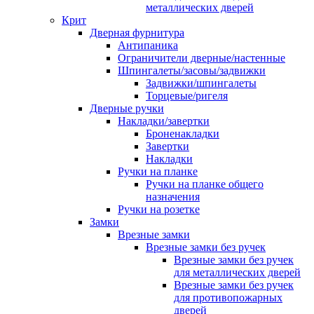
металлических дверей
Крит
Дверная фурнитура
Антипаника
Ограничители дверные/настенные
Шпингалеты/засовы/задвижки
Задвижки/шпингалеты
Торцевые/ригеля
Дверные ручки
Накладки/завертки
Броненакладки
Завертки
Накладки
Ручки на планке
Ручки на планке общего
назначения
Ручки на розетке
Замки
Врезные замки
Врезные замки без ручек
Врезные замки без ручек
для металлических дверей
Врезные замки без ручек
для противопожарных
дверей