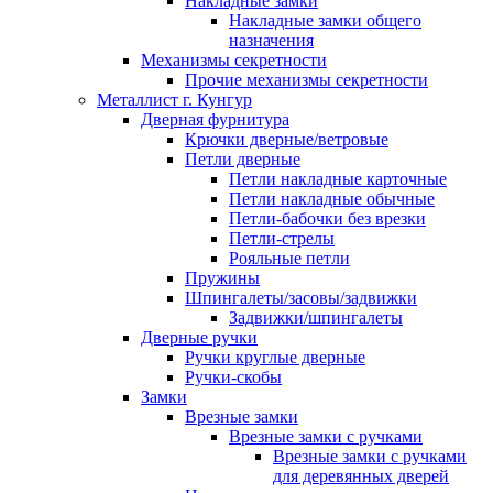
Накладные замки
Накладные замки общего
назначения
Механизмы секретности
Прочие механизмы секретности
Металлист г. Кунгур
Дверная фурнитура
Крючки дверные/ветровые
Петли дверные
Петли накладные карточные
Петли накладные обычные
Петли-бабочки без врезки
Петли-стрелы
Рояльные петли
Пружины
Шпингалеты/засовы/задвижки
Задвижки/шпингалеты
Дверные ручки
Ручки круглые дверные
Ручки-скобы
Замки
Врезные замки
Врезные замки с ручками
Врезные замки с ручками
для деревянных дверей