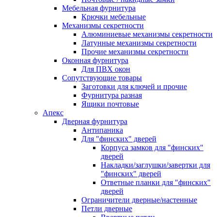
Мебельная фурнитура
Крючки мебельные
Механизмы секретности
Алюминиевые механизмы секретности
Латунные механизмы секретности
Прочие механизмы секретности
Оконная фурнитура
Для ПВХ окон
Сопутствующие товары
Заготовки для ключей и прочие
Фурнитура разная
Ящики почтовые
Апекс
Дверная фурнитура
Антипаника
Для "финских" дверей
Корпуса замков для "финских"
дверей
Накладки/заглушки/завертки для
"финских" дверей
Ответные планки для "финских"
дверей
Ограничители дверные/настенные
Петли дверные