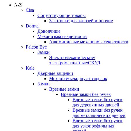
A-Z
Cisa
Сопутствующие товары
Заготовки для ключей и прочие
Dorma
Доводчики
Механизмы секретности
Алюминиевые механизмы секретности
Falcon Eye
Замки
Электромеханические/
электромагнитные/СКУД
Kale
Дверные защелки
Механизмы/корпуса защелок
Замки
Врезные замки
Врезные замки без ручек
Врезные замки без ручек
для деревянных дверей
Врезные замки без ручек
для металлических дверей
Врезные замки без ручек
для узкопрофильных