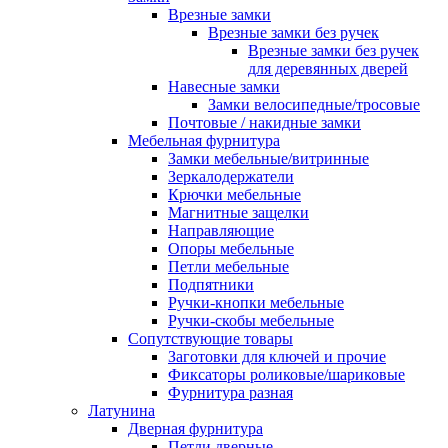
Врезные замки
Врезные замки без ручек
Врезные замки без ручек
для деревянных дверей
Навесные замки
Замки велосипедные/тросовые
Почтовые / накидные замки
Мебельная фурнитура
Замки мебельные/витринные
Зеркалодержатели
Крючки мебельные
Магнитные защелки
Направляющие
Опоры мебельные
Петли мебельные
Подпятники
Ручки-кнопки мебельные
Ручки-скобы мебельные
Сопутствующие товары
Заготовки для ключей и прочие
Фиксаторы роликовые/шариковые
Фурнитура разная
Латунина
Дверная фурнитура
Петли дверные