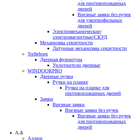
для противопожарных
дверей
Врезные замки без ручек
для узкопрофильных
дверей
Электромеханические/
электромагнитные/СКУД
Механизмы секретности
Латунные механизмы секретности
Trelleborg
Дверная фурнитура
Уплотнители дверные
WINDOORPRO
Дверные ручки
Ручки на планке
Ручки на планке для
противопожарных дверей
Замки
Врезные замки
Врезные замки без ручек
Врезные замки без ручек
для противопожарных
дверей
А-Б
Аллюр