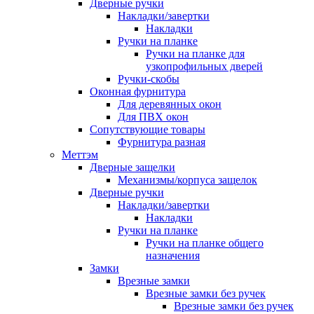
Дверные ручки
Накладки/завертки
Накладки
Ручки на планке
Ручки на планке для
узкопрофильных дверей
Ручки-скобы
Оконная фурнитура
Для деревянных окон
Для ПВХ окон
Сопутствующие товары
Фурнитура разная
Меттэм
Дверные защелки
Механизмы/корпуса защелок
Дверные ручки
Накладки/завертки
Накладки
Ручки на планке
Ручки на планке общего
назначения
Замки
Врезные замки
Врезные замки без ручек
Врезные замки без ручек