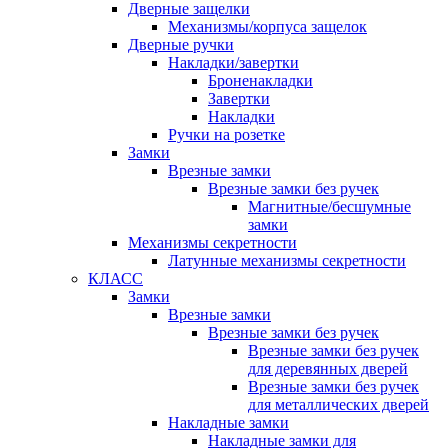
Дверные защелки
Механизмы/корпуса защелок
Дверные ручки
Накладки/завертки
Броненакладки
Завертки
Накладки
Ручки на розетке
Замки
Врезные замки
Врезные замки без ручек
Магнитные/бесшумные
замки
Механизмы секретности
Латунные механизмы секретности
КЛАСС
Замки
Врезные замки
Врезные замки без ручек
Врезные замки без ручек
для деревянных дверей
Врезные замки без ручек
для металлических дверей
Накладные замки
Накладные замки для