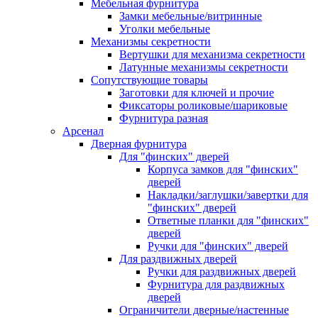
Мебельная фурнитура
Замки мебельные/витринные
Уголки мебельные
Механизмы секретности
Вертушки для механизма секретности
Латунные механизмы секретности
Сопутствующие товары
Заготовки для ключей и прочие
Фиксаторы роликовые/шариковые
Фурнитура разная
Арсенал
Дверная фурнитура
Для "финских" дверей
Корпуса замков для "финских"
дверей
Накладки/заглушки/завертки для
"финских" дверей
Ответные планки для "финских"
дверей
Ручки для "финских" дверей
Для раздвижных дверей
Ручки для раздвижных дверей
Фурнитура для раздвижных
дверей
Ограничители дверные/настенные