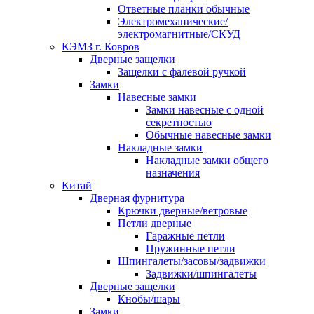
Ответные планки обычные
Электромеханические/
электромагнитные/СКУД
КЭМЗ г. Ковров
Дверные защелки
Защелки с фалевой ручкой
Замки
Навесные замки
Замки навесные с одной
секретностью
Обычные навесные замки
Накладные замки
Накладные замки общего
назначения
Китай
Дверная фурнитура
Крючки дверные/ветровые
Петли дверные
Гаражные петли
Пружинные петли
Шпингалеты/засовы/задвижки
Задвижки/шпингалеты
Дверные защелки
Кнобы/шары
Замки