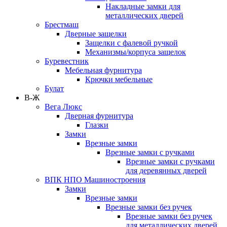
Накладные замки для
металлических дверей
Брестмаш
Дверные защелки
Защелки с фалевой ручкой
Механизмы/корпуса защелок
Буревестник
Мебельная фурнитура
Крючки мебельные
Булат
В-Ж
Вега Люкс
Дверная фурнитура
Глазки
Замки
Врезные замки
Врезные замки с ручками
Врезные замки с ручками
для деревянных дверей
ВПК НПО Машиностроения
Замки
Врезные замки
Врезные замки без ручек
Врезные замки без ручек
для металлических дверей