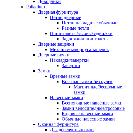
Доводчики
Palladium
Дверная фурнитура
Петли дверные
Петли накладные обычные
Разные петли
Шпингалеты/засовы/задвижки
Задвижки/шпингалеты
Дверные защелки
Механизмы/корпуса защелок
Дверные ручки
Накладки/завертки
Завертки
Замки
Врезные замки
Врезные замки без ручек
Магнитные/бесшумные
замки
Навесные замки
Всепогодные навесные замки
Замки велосипедные/тросовые
Кодовые навесные замки
Обычные навесные замки
Оконная фурнитура
Для деревянных окон