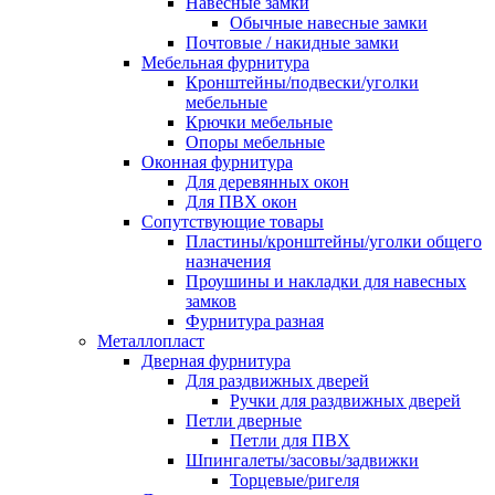
Навесные замки
Обычные навесные замки
Почтовые / накидные замки
Мебельная фурнитура
Кронштейны/подвески/уголки
мебельные
Крючки мебельные
Опоры мебельные
Оконная фурнитура
Для деревянных окон
Для ПВХ окон
Сопутствующие товары
Пластины/кронштейны/уголки общего
назначения
Проушины и накладки для навесных
замков
Фурнитура разная
Металлопласт
Дверная фурнитура
Для раздвижных дверей
Ручки для раздвижных дверей
Петли дверные
Петли для ПВХ
Шпингалеты/засовы/задвижки
Торцевые/ригеля