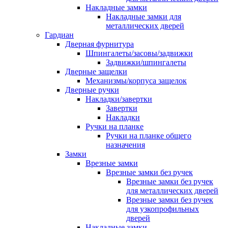
Накладные замки
Накладные замки для
металлических дверей
Гардиан
Дверная фурнитура
Шпингалеты/засовы/задвижки
Задвижки/шпингалеты
Дверные защелки
Механизмы/корпуса защелок
Дверные ручки
Накладки/завертки
Завертки
Накладки
Ручки на планке
Ручки на планке общего
назначения
Замки
Врезные замки
Врезные замки без ручек
Врезные замки без ручек
для металлических дверей
Врезные замки без ручек
для узкопрофильных
дверей
Накладные замки