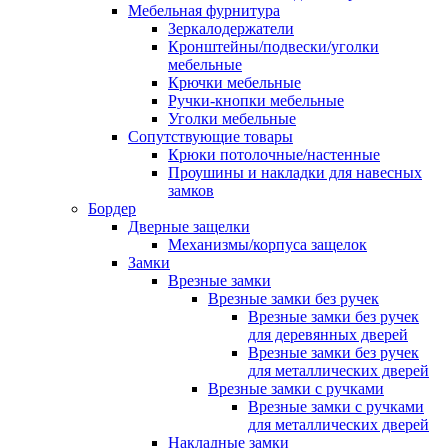
Мебельная фурнитура
Зеркалодержатели
Кронштейны/подвески/уголки
мебельные
Крючки мебельные
Ручки-кнопки мебельные
Уголки мебельные
Сопутствующие товары
Крюки потолочные/настенные
Проушины и накладки для навесных
замков
Бордер
Дверные защелки
Механизмы/корпуса защелок
Замки
Врезные замки
Врезные замки без ручек
Врезные замки без ручек
для деревянных дверей
Врезные замки без ручек
для металлических дверей
Врезные замки с ручками
Врезные замки с ручками
для металлических дверей
Накладные замки