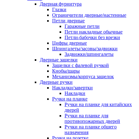
Дверная фурнитура
Глазки
Ограничители дверные/настенные
Петли дверные
Гаражные петли
Петли накладные обычные
Петли-бабочки без врезки
Цифры дверные
Шпингалеты/засовы/задвижки
Задвижки/шпингалеты
Дверные защелки
Защелки с фалевой ручкой
Кнобы/шары
Механизмы/корпуса защелок
Дверные ручки
Накладки/завертки
Накладки
Ручки на планке
Ручки на планке для китайских
дверей
Ручки на планке для
противопожарных дверей
Ручки на планке общего
назначения
Ручки на розетке