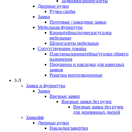
Задвижки/шпингалеты
Дверные ручки
Ручки-скобы
Замки
Почтовые / накидные замки
Мебельная фурнитура
Кронштейны/подвески/уголки
мебельные
Шпингалеты мебельные
Сопутствующие товары
Пластины/кронштейны/уголки общего
назначения
Проушины и накладки для навесных
замков
Решетки вентиляционные
З-Л
Замки и фурнитура
Замки
Врезные замки
Врезные замки без ручек
Врезные замки без ручек
для деревянных дверей
Замкофф
Дверные ручки
Накладки/завертки