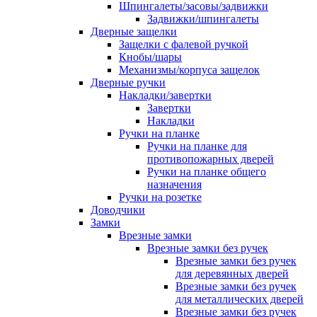
Шпингалеты/засовы/задвижки
Задвижки/шпингалеты
Дверные защелки
Защелки с фалевой ручкой
Кнобы/шары
Механизмы/корпуса защелок
Дверные ручки
Накладки/завертки
Завертки
Накладки
Ручки на планке
Ручки на планке для
противопожарных дверей
Ручки на планке общего
назначения
Ручки на розетке
Доводчики
Замки
Врезные замки
Врезные замки без ручек
Врезные замки без ручек
для деревянных дверей
Врезные замки без ручек
для металлических дверей
Врезные замки без ручек