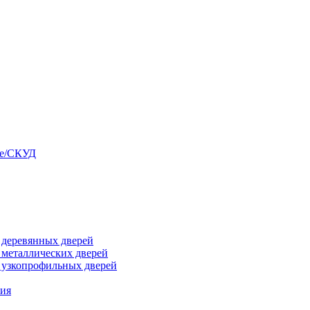
ые/СКУД
я деревянных дверей
я металлических дверей
я узкопрофильных дверей
ния