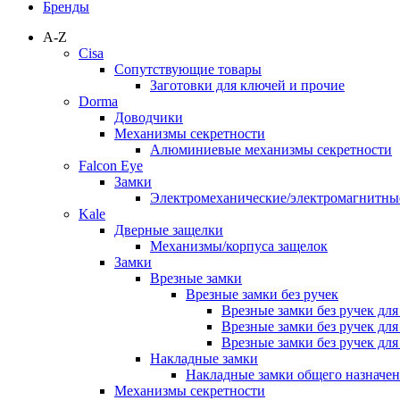
Бренды
A-Z
Cisa
Сопутствующие товары
Заготовки для ключей и прочие
Dorma
Доводчики
Механизмы секретности
Алюминиевые механизмы секретности
Falcon Eye
Замки
Электромеханические/электромагнитн
Kale
Дверные защелки
Механизмы/корпуса защелок
Замки
Врезные замки
Врезные замки без ручек
Врезные замки без ручек дл
Врезные замки без ручек дл
Врезные замки без ручек дл
Накладные замки
Накладные замки общего назначе
Механизмы секретности