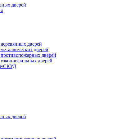
рных дверей
ия
я деревянных дверей
я металлических дверей
я противопожарных дверей
я узкопрофильных дверей
ые/СКУД
рных дверей
я противопожарных дверей