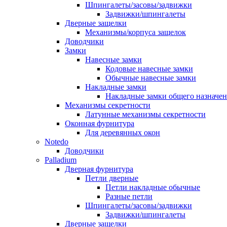
Шпингалеты/засовы/задвижки
Задвижки/шпингалеты
Дверные защелки
Механизмы/корпуса защелок
Доводчики
Замки
Навесные замки
Кодовые навесные замки
Обычные навесные замки
Накладные замки
Накладные замки общего назначе
Механизмы секретности
Латунные механизмы секретности
Оконная фурнитура
Для деревянных окон
Notedo
Доводчики
Palladium
Дверная фурнитура
Петли дверные
Петли накладные обычные
Разные петли
Шпингалеты/засовы/задвижки
Задвижки/шпингалеты
Дверные защелки