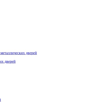
я металлических дверей
их дверей
й