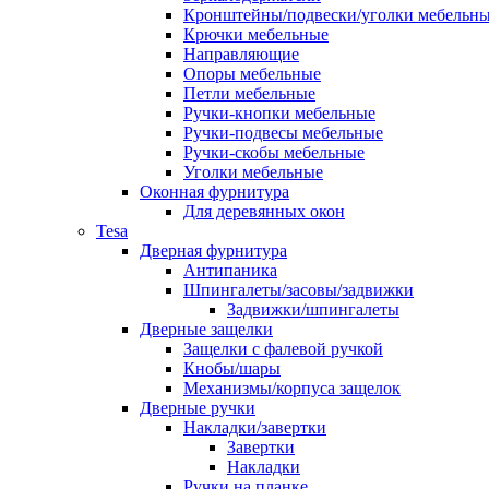
Кронштейны/подвески/уголки мебельн
Крючки мебельные
Направляющие
Опоры мебельные
Петли мебельные
Ручки-кнопки мебельные
Ручки-подвесы мебельные
Ручки-скобы мебельные
Уголки мебельные
Оконная фурнитура
Для деревянных окон
Tesa
Дверная фурнитура
Антипаника
Шпингалеты/засовы/задвижки
Задвижки/шпингалеты
Дверные защелки
Защелки с фалевой ручкой
Кнобы/шары
Механизмы/корпуса защелок
Дверные ручки
Накладки/завертки
Завертки
Накладки
Ручки на планке