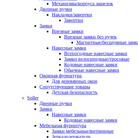
Механизмы/корпуса защелок
Дверные ручки
Накладки/завертки
Завертки
Замки
Врезные замки
Врезные замки без ручек
Магнитные/бесшумные замк
Навесные замки
Всепогодные навесные замки
Замки велосипедные/тросовые
Кодовые навесные замки
Обычные навесные замки
Оконная фурнитура
Для деревянных окон
Сопутствующие товары
Детская безопасность
Soller
Дверные ручки
Замки
Навесные замки
Кодовые навесные замки
Мебельная фурнитура
Замки мебельные/витринные
Зеркалодержатели