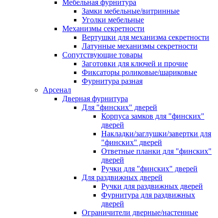
Мебельная фурнитура
Замки мебельные/витринные
Уголки мебельные
Механизмы секретности
Вертушки для механизма секретности
Латунные механизмы секретности
Сопутствующие товары
Заготовки для ключей и прочие
Фиксаторы роликовые/шариковые
Фурнитура разная
Арсенал
Дверная фурнитура
Для "финских" дверей
Корпуса замков для "финских"
дверей
Накладки/заглушки/завертки для
"финских" дверей
Ответные планки для "финских"
дверей
Ручки для "финских" дверей
Для раздвижных дверей
Ручки для раздвижных дверей
Фурнитура для раздвижных
дверей
Ограничители дверные/настенные