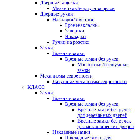
Дверные защелки
Механизмы/корпуса защелок
Дверные ручки
Накладки/завертки
Броненакладки
Завертки
Накладки
Ручки на розетке
Замки
Врезные замки
Врезные замки без ручек
Магнитные/бесшумные
замки
Механизмы секретности
Латунные механизмы секретности
КЛАСС
Замки
Врезные замки
Врезные замки без ручек
Врезные замки без ручек
для деревянных дверей
Врезные замки без ручек
для металлических дверей
Накладные замки
Накладные замки для