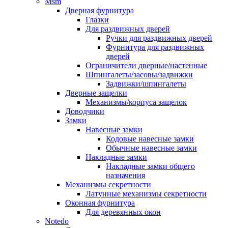
Msm
Дверная фурнитура
Глазки
Для раздвижных дверей
Ручки для раздвижных дверей
Фурнитура для раздвижных
дверей
Ограничители дверные/настенные
Шпингалеты/засовы/задвижки
Задвижки/шпингалеты
Дверные защелки
Механизмы/корпуса защелок
Доводчики
Замки
Навесные замки
Кодовые навесные замки
Обычные навесные замки
Накладные замки
Накладные замки общего
назначения
Механизмы секретности
Латунные механизмы секретности
Оконная фурнитура
Для деревянных окон
Notedo