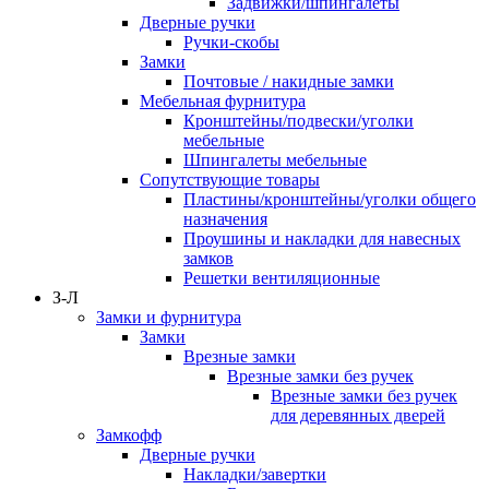
Задвижки/шпингалеты
Дверные ручки
Ручки-скобы
Замки
Почтовые / накидные замки
Мебельная фурнитура
Кронштейны/подвески/уголки
мебельные
Шпингалеты мебельные
Сопутствующие товары
Пластины/кронштейны/уголки общего
назначения
Проушины и накладки для навесных
замков
Решетки вентиляционные
З-Л
Замки и фурнитура
Замки
Врезные замки
Врезные замки без ручек
Врезные замки без ручек
для деревянных дверей
Замкофф
Дверные ручки
Накладки/завертки