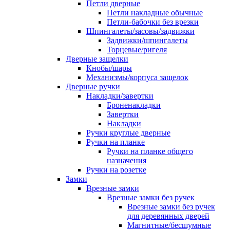
Петли дверные
Петли накладные обычные
Петли-бабочки без врезки
Шпингалеты/засовы/задвижки
Задвижки/шпингалеты
Торцевые/ригеля
Дверные защелки
Кнобы/шары
Механизмы/корпуса защелок
Дверные ручки
Накладки/завертки
Броненакладки
Завертки
Накладки
Ручки круглые дверные
Ручки на планке
Ручки на планке общего
назначения
Ручки на розетке
Замки
Врезные замки
Врезные замки без ручек
Врезные замки без ручек
для деревянных дверей
Магнитные/бесшумные