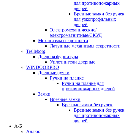
для противопожарных
дверей
Врезные замки без ручек
для узкопрофильных
дверей
Электромеханические/
электромагнитные/СКУД
Механизмы секретности
Латунные механизмы секретности
Trelleborg
Дверная фурнитура
Уплотнители дверные
WINDOORPRO
Дверные ручки
Ручки на планке
Ручки на планке для
противопожарных дверей
Замки
Врезные замки
Врезные замки без ручек
Врезные замки без ручек
для противопожарных
дверей
А-Б
Аллюр