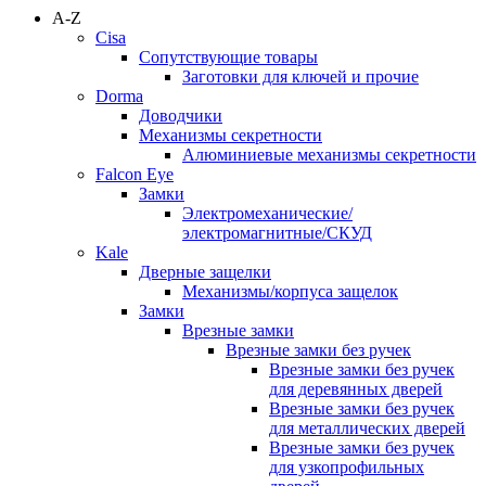
A-Z
Cisa
Сопутствующие товары
Заготовки для ключей и прочие
Dorma
Доводчики
Механизмы секретности
Алюминиевые механизмы секретности
Falcon Eye
Замки
Электромеханические/
электромагнитные/СКУД
Kale
Дверные защелки
Механизмы/корпуса защелок
Замки
Врезные замки
Врезные замки без ручек
Врезные замки без ручек
для деревянных дверей
Врезные замки без ручек
для металлических дверей
Врезные замки без ручек
для узкопрофильных