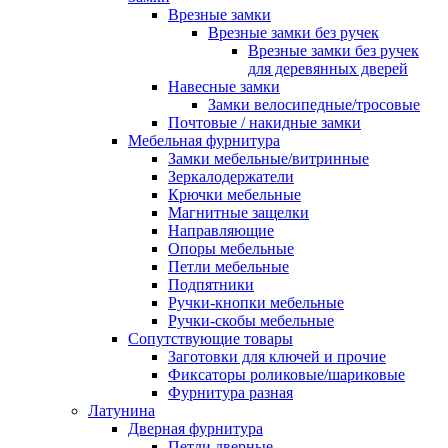
Врезные замки
Врезные замки без ручек
Врезные замки без ручек
для деревянных дверей
Навесные замки
Замки велосипедные/тросовые
Почтовые / накидные замки
Мебельная фурнитура
Замки мебельные/витринные
Зеркалодержатели
Крючки мебельные
Магнитные защелки
Направляющие
Опоры мебельные
Петли мебельные
Подпятники
Ручки-кнопки мебельные
Ручки-скобы мебельные
Сопутствующие товары
Заготовки для ключей и прочие
Фиксаторы роликовые/шариковые
Фурнитура разная
Латунина
Дверная фурнитура
Петли дверные