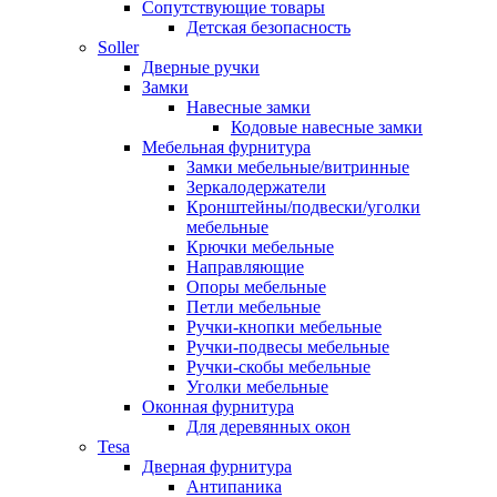
Сопутствующие товары
Детская безопасность
Soller
Дверные ручки
Замки
Навесные замки
Кодовые навесные замки
Мебельная фурнитура
Замки мебельные/витринные
Зеркалодержатели
Кронштейны/подвески/уголки
мебельные
Крючки мебельные
Направляющие
Опоры мебельные
Петли мебельные
Ручки-кнопки мебельные
Ручки-подвесы мебельные
Ручки-скобы мебельные
Уголки мебельные
Оконная фурнитура
Для деревянных окон
Tesa
Дверная фурнитура
Антипаника