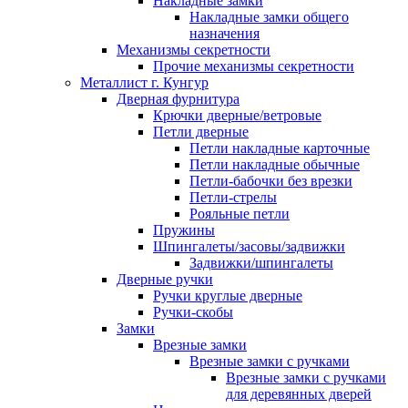
Накладные замки
Накладные замки общего
назначения
Механизмы секретности
Прочие механизмы секретности
Металлист г. Кунгур
Дверная фурнитура
Крючки дверные/ветровые
Петли дверные
Петли накладные карточные
Петли накладные обычные
Петли-бабочки без врезки
Петли-стрелы
Рояльные петли
Пружины
Шпингалеты/засовы/задвижки
Задвижки/шпингалеты
Дверные ручки
Ручки круглые дверные
Ручки-скобы
Замки
Врезные замки
Врезные замки с ручками
Врезные замки с ручками
для деревянных дверей