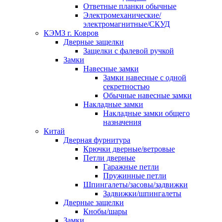
Ответные планки обычные
Электромеханические/
электромагнитные/СКУД
КЭМЗ г. Ковров
Дверные защелки
Защелки с фалевой ручкой
Замки
Навесные замки
Замки навесные с одной
секретностью
Обычные навесные замки
Накладные замки
Накладные замки общего
назначения
Китай
Дверная фурнитура
Крючки дверные/ветровые
Петли дверные
Гаражные петли
Пружинные петли
Шпингалеты/засовы/задвижки
Задвижки/шпингалеты
Дверные защелки
Кнобы/шары
Замки