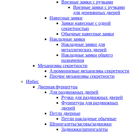
Врезные замки с ручками
Врезные замки с ручками
для деревянных дверей
Навесные замки
Замки навесные с одной
секретностью
Обычные навесные замки
Накладные замки
Накладные замки для
металлических дверей
Накладные замки общего
назначения
Механизмы секретности
Алюминиевые механизмы секретности
Прочие механизмы секретности
Ирбис
Дверная фурнитура
Для раздвижных дверей
Ручки для раздвижных дверей
Фурнитура для раздвижных
дверей
Петли дверные
Петли накладные обычные
Шпингалеты/засовы/задвижки
Задвижки/шпингалеты