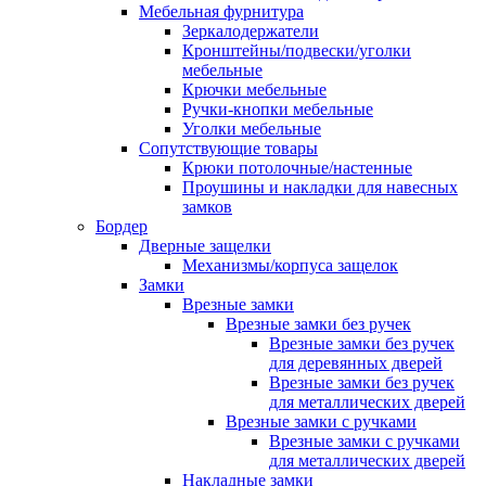
Мебельная фурнитура
Зеркалодержатели
Кронштейны/подвески/уголки
мебельные
Крючки мебельные
Ручки-кнопки мебельные
Уголки мебельные
Сопутствующие товары
Крюки потолочные/настенные
Проушины и накладки для навесных
замков
Бордер
Дверные защелки
Механизмы/корпуса защелок
Замки
Врезные замки
Врезные замки без ручек
Врезные замки без ручек
для деревянных дверей
Врезные замки без ручек
для металлических дверей
Врезные замки с ручками
Врезные замки с ручками
для металлических дверей
Накладные замки