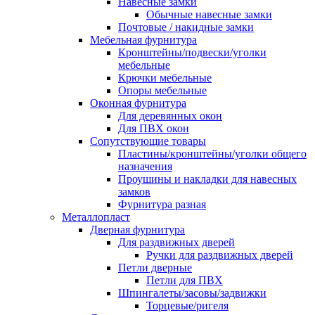
Навесные замки
Обычные навесные замки
Почтовые / накидные замки
Мебельная фурнитура
Кронштейны/подвески/уголки
мебельные
Крючки мебельные
Опоры мебельные
Оконная фурнитура
Для деревянных окон
Для ПВХ окон
Сопутствующие товары
Пластины/кронштейны/уголки общего
назначения
Проушины и накладки для навесных
замков
Фурнитура разная
Металлопласт
Дверная фурнитура
Для раздвижных дверей
Ручки для раздвижных дверей
Петли дверные
Петли для ПВХ
Шпингалеты/засовы/задвижки
Торцевые/ригеля