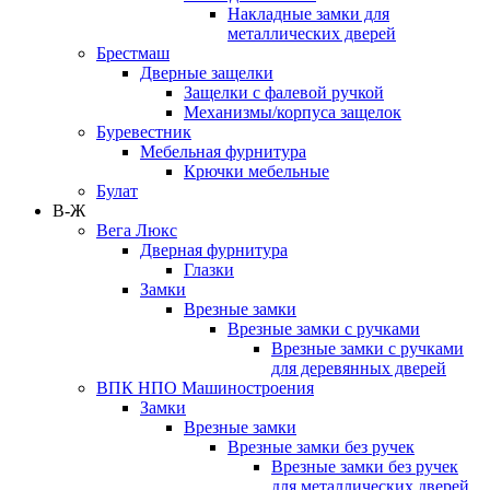
Накладные замки для
металлических дверей
Брестмаш
Дверные защелки
Защелки с фалевой ручкой
Механизмы/корпуса защелок
Буревестник
Мебельная фурнитура
Крючки мебельные
Булат
В-Ж
Вега Люкс
Дверная фурнитура
Глазки
Замки
Врезные замки
Врезные замки с ручками
Врезные замки с ручками
для деревянных дверей
ВПК НПО Машиностроения
Замки
Врезные замки
Врезные замки без ручек
Врезные замки без ручек
для металлических дверей