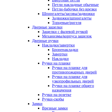
Ввертные петли
Петли накладные обычные
Петли-бабочки без врезки
Шпингалеты/засовы/задвижки
Задвижки/шпингалеты
Торцевые/ригеля
Дверные защелки
Защелки с фалевой ручкой
Механизмы/корпуса защелок
Дверные ручки
Накладки/завертки
Броненакладки
Завертки
Накладки
Ручки на планке
Ручки на планке для
противопожарных дверей
Ручки на планке для
узкопрофильных дверей
Ручки на планке общего
назначения
Ручки на розетке
Ручки-скобы
Замки
Врезные замки