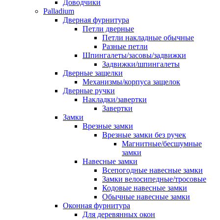
Доводчики
Palladium
Дверная фурнитура
Петли дверные
Петли накладные обычные
Разные петли
Шпингалеты/засовы/задвижки
Задвижки/шпингалеты
Дверные защелки
Механизмы/корпуса защелок
Дверные ручки
Накладки/завертки
Завертки
Замки
Врезные замки
Врезные замки без ручек
Магнитные/бесшумные
замки
Навесные замки
Всепогодные навесные замки
Замки велосипедные/тросовые
Кодовые навесные замки
Обычные навесные замки
Оконная фурнитура
Для деревянных окон