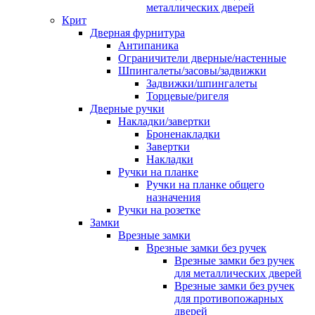
металлических дверей
Крит
Дверная фурнитура
Антипаника
Ограничители дверные/настенные
Шпингалеты/засовы/задвижки
Задвижки/шпингалеты
Торцевые/ригеля
Дверные ручки
Накладки/завертки
Броненакладки
Завертки
Накладки
Ручки на планке
Ручки на планке общего
назначения
Ручки на розетке
Замки
Врезные замки
Врезные замки без ручек
Врезные замки без ручек
для металлических дверей
Врезные замки без ручек
для противопожарных
дверей