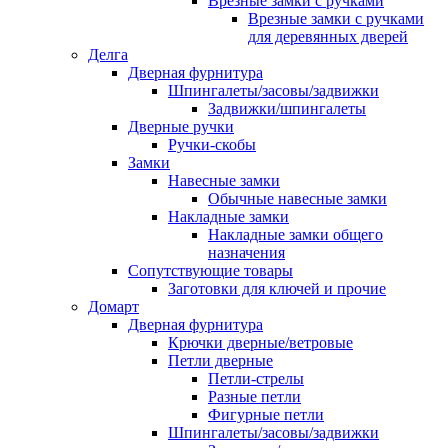
Врезные замки с ручками
Врезные замки с ручками
для деревянных дверей
Делга
Дверная фурнитура
Шпингалеты/засовы/задвижки
Задвижки/шпингалеты
Дверные ручки
Ручки-скобы
Замки
Навесные замки
Обычные навесные замки
Накладные замки
Накладные замки общего
назначения
Сопутствующие товары
Заготовки для ключей и прочие
Домарт
Дверная фурнитура
Крючки дверные/ветровые
Петли дверные
Петли-стрелы
Разные петли
Фигурные петли
Шпингалеты/засовы/задвижки