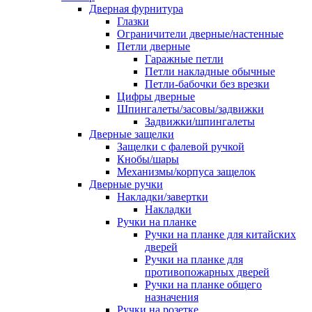
Дверная фурнитура
Глазки
Ограничители дверные/настенные
Петли дверные
Гаражные петли
Петли накладные обычные
Петли-бабочки без врезки
Цифры дверные
Шпингалеты/засовы/задвижки
Задвижки/шпингалеты
Дверные защелки
Защелки с фалевой ручкой
Кнобы/шары
Механизмы/корпуса защелок
Дверные ручки
Накладки/завертки
Накладки
Ручки на планке
Ручки на планке для китайских
дверей
Ручки на планке для
противопожарных дверей
Ручки на планке общего
назначения
Ручки на розетке