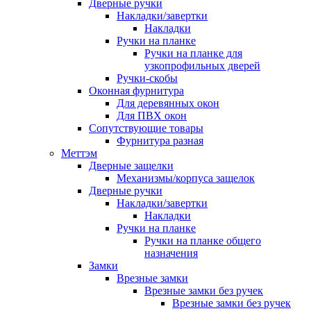
Дверные ручки
Накладки/завертки
Накладки
Ручки на планке
Ручки на планке для
узкопрофильных дверей
Ручки-скобы
Оконная фурнитура
Для деревянных окон
Для ПВХ окон
Сопутствующие товары
Фурнитура разная
Меттэм
Дверные защелки
Механизмы/корпуса защелок
Дверные ручки
Накладки/завертки
Накладки
Ручки на планке
Ручки на планке общего
назначения
Замки
Врезные замки
Врезные замки без ручек
Врезные замки без ручек