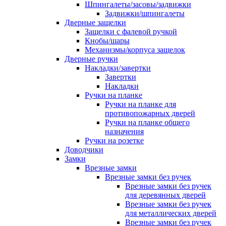
Шпингалеты/засовы/задвижки
Задвижки/шпингалеты
Дверные защелки
Защелки с фалевой ручкой
Кнобы/шары
Механизмы/корпуса защелок
Дверные ручки
Накладки/завертки
Завертки
Накладки
Ручки на планке
Ручки на планке для
противопожарных дверей
Ручки на планке общего
назначения
Ручки на розетке
Доводчики
Замки
Врезные замки
Врезные замки без ручек
Врезные замки без ручек
для деревянных дверей
Врезные замки без ручек
для металлических дверей
Врезные замки без ручек