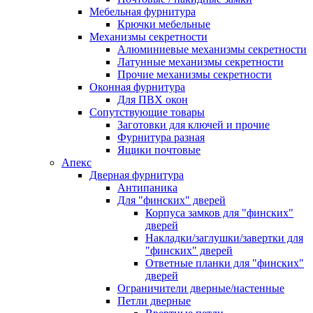
Мебельная фурнитура
Крючки мебельные
Механизмы секретности
Алюминиевые механизмы секретности
Латунные механизмы секретности
Прочие механизмы секретности
Оконная фурнитура
Для ПВХ окон
Сопутствующие товары
Заготовки для ключей и прочие
Фурнитура разная
Ящики почтовые
Апекс
Дверная фурнитура
Антипаника
Для "финских" дверей
Корпуса замков для "финских"
дверей
Накладки/заглушки/завертки для
"финских" дверей
Ответные планки для "финских"
дверей
Ограничители дверные/настенные
Петли дверные