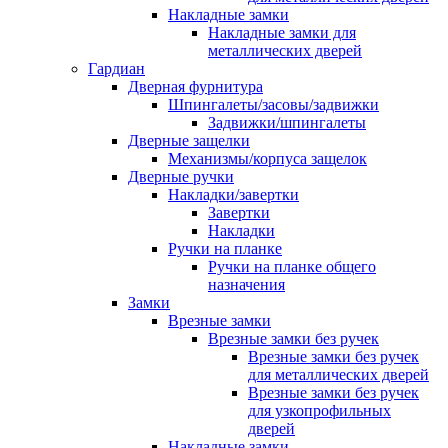
Накладные замки
Накладные замки для
металлических дверей
Гардиан
Дверная фурнитура
Шпингалеты/засовы/задвижки
Задвижки/шпингалеты
Дверные защелки
Механизмы/корпуса защелок
Дверные ручки
Накладки/завертки
Завертки
Накладки
Ручки на планке
Ручки на планке общего
назначения
Замки
Врезные замки
Врезные замки без ручек
Врезные замки без ручек
для металлических дверей
Врезные замки без ручек
для узкопрофильных
дверей
Накладные замки