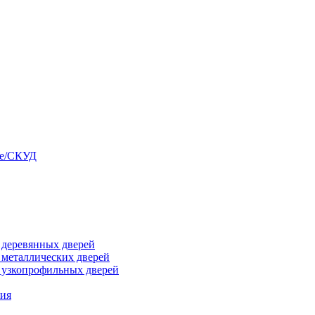
ые/СКУД
я деревянных дверей
я металлических дверей
я узкопрофильных дверей
ния