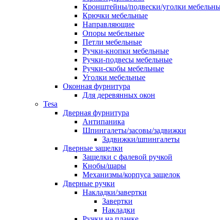
Кронштейны/подвески/уголки мебельн
Крючки мебельные
Направляющие
Опоры мебельные
Петли мебельные
Ручки-кнопки мебельные
Ручки-подвесы мебельные
Ручки-скобы мебельные
Уголки мебельные
Оконная фурнитура
Для деревянных окон
Tesa
Дверная фурнитура
Антипаника
Шпингалеты/засовы/задвижки
Задвижки/шпингалеты
Дверные защелки
Защелки с фалевой ручкой
Кнобы/шары
Механизмы/корпуса защелок
Дверные ручки
Накладки/завертки
Завертки
Накладки
Ручки на планке