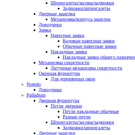
Шпингалеты/засовы/задвижки
Задвижки/шпингалеты
Дверные защелки
Механизмы/корпуса защелок
Доводчики
Замки
Навесные замки
Кодовые навесные замки
Обычные навесные замки
Накладные замки
Накладные замки общего назначе
Механизмы секретности
Латунные механизмы секретности
Оконная фурнитура
Для деревянных окон
Notedo
Доводчики
Palladium
Дверная фурнитура
Петли дверные
Петли накладные обычные
Разные петли
Шпингалеты/засовы/задвижки
Задвижки/шпингалеты
Дверные защелки