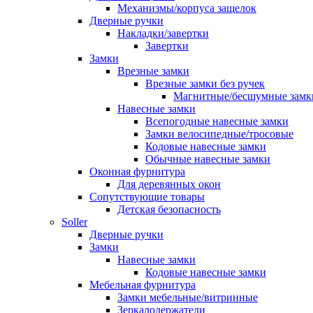
Механизмы/корпуса защелок
Дверные ручки
Накладки/завертки
Завертки
Замки
Врезные замки
Врезные замки без ручек
Магнитные/бесшумные замк
Навесные замки
Всепогодные навесные замки
Замки велосипедные/тросовые
Кодовые навесные замки
Обычные навесные замки
Оконная фурнитура
Для деревянных окон
Сопутствующие товары
Детская безопасность
Soller
Дверные ручки
Замки
Навесные замки
Кодовые навесные замки
Мебельная фурнитура
Замки мебельные/витринные
Зеркалодержатели