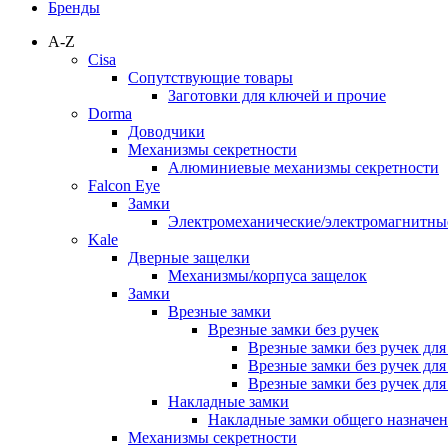
Бренды
A-Z
Cisa
Сопутствующие товары
Заготовки для ключей и прочие
Dorma
Доводчики
Механизмы секретности
Алюминиевые механизмы секретности
Falcon Eye
Замки
Электромеханические/электромагнитн
Kale
Дверные защелки
Механизмы/корпуса защелок
Замки
Врезные замки
Врезные замки без ручек
Врезные замки без ручек дл
Врезные замки без ручек дл
Врезные замки без ручек дл
Накладные замки
Накладные замки общего назначе
Механизмы секретности