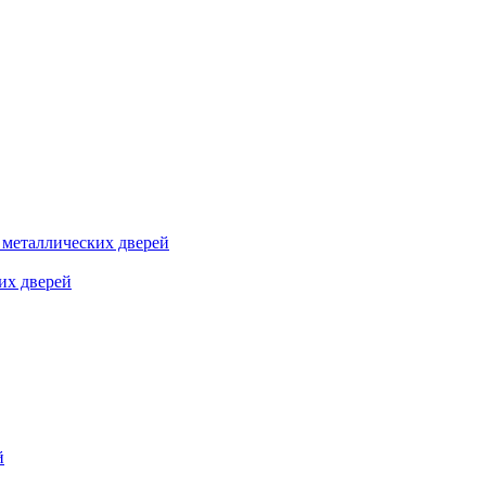
я металлических дверей
их дверей
й