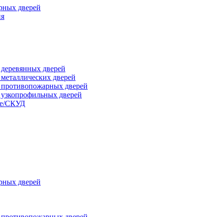
рных дверей
ия
я деревянных дверей
я металлических дверей
я противопожарных дверей
я узкопрофильных дверей
ые/СКУД
рных дверей
я противопожарных дверей