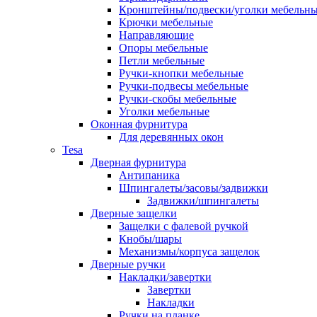
Кронштейны/подвески/уголки мебельн
Крючки мебельные
Направляющие
Опоры мебельные
Петли мебельные
Ручки-кнопки мебельные
Ручки-подвесы мебельные
Ручки-скобы мебельные
Уголки мебельные
Оконная фурнитура
Для деревянных окон
Tesa
Дверная фурнитура
Антипаника
Шпингалеты/засовы/задвижки
Задвижки/шпингалеты
Дверные защелки
Защелки с фалевой ручкой
Кнобы/шары
Механизмы/корпуса защелок
Дверные ручки
Накладки/завертки
Завертки
Накладки
Ручки на планке