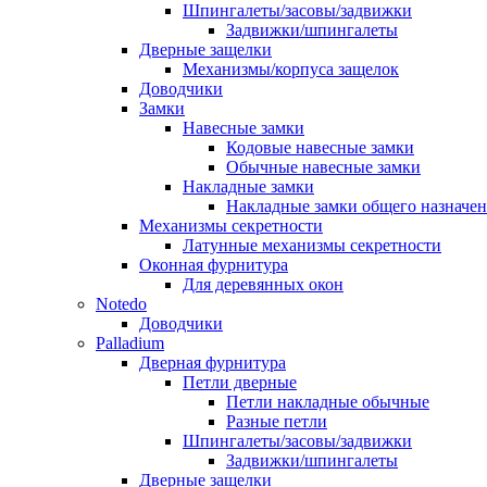
Шпингалеты/засовы/задвижки
Задвижки/шпингалеты
Дверные защелки
Механизмы/корпуса защелок
Доводчики
Замки
Навесные замки
Кодовые навесные замки
Обычные навесные замки
Накладные замки
Накладные замки общего назначе
Механизмы секретности
Латунные механизмы секретности
Оконная фурнитура
Для деревянных окон
Notedo
Доводчики
Palladium
Дверная фурнитура
Петли дверные
Петли накладные обычные
Разные петли
Шпингалеты/засовы/задвижки
Задвижки/шпингалеты
Дверные защелки