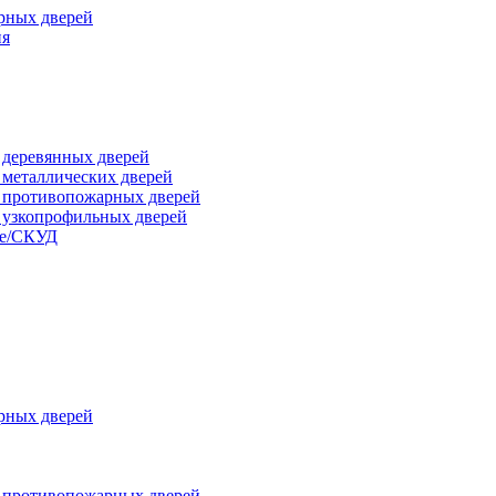
рных дверей
ия
я деревянных дверей
я металлических дверей
я противопожарных дверей
я узкопрофильных дверей
ые/СКУД
рных дверей
я противопожарных дверей