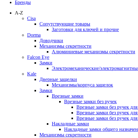
Бренды
A-Z
Cisa
Сопутствующие товары
Заготовки для ключей и прочие
Dorma
Доводчики
Механизмы секретности
Алюминиевые механизмы секретности
Falcon Eye
Замки
Электромеханические/электромагнитн
Kale
Дверные защелки
Механизмы/корпуса защелок
Замки
Врезные замки
Врезные замки без ручек
Врезные замки без ручек дл
Врезные замки без ручек дл
Врезные замки без ручек дл
Накладные замки
Накладные замки общего назначе
Механизмы секретности