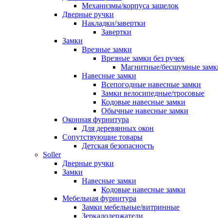
Механизмы/корпуса защелок
Дверные ручки
Накладки/завертки
Завертки
Замки
Врезные замки
Врезные замки без ручек
Магнитные/бесшумные замк
Навесные замки
Всепогодные навесные замки
Замки велосипедные/тросовые
Кодовые навесные замки
Обычные навесные замки
Оконная фурнитура
Для деревянных окон
Сопутствующие товары
Детская безопасность
Soller
Дверные ручки
Замки
Навесные замки
Кодовые навесные замки
Мебельная фурнитура
Замки мебельные/витринные
Зеркалодержатели