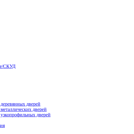
ые/СКУД
я деревянных дверей
я металлических дверей
я узкопрофильных дверей
ния