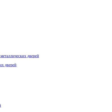
я металлических дверей
их дверей
й