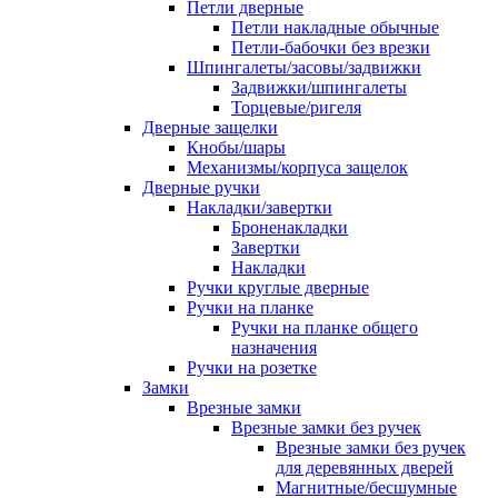
Петли дверные
Петли накладные обычные
Петли-бабочки без врезки
Шпингалеты/засовы/задвижки
Задвижки/шпингалеты
Торцевые/ригеля
Дверные защелки
Кнобы/шары
Механизмы/корпуса защелок
Дверные ручки
Накладки/завертки
Броненакладки
Завертки
Накладки
Ручки круглые дверные
Ручки на планке
Ручки на планке общего
назначения
Ручки на розетке
Замки
Врезные замки
Врезные замки без ручек
Врезные замки без ручек
для деревянных дверей
Магнитные/бесшумные