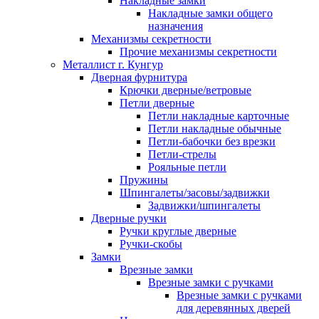
Накладные замки
Накладные замки общего
назначения
Механизмы секретности
Прочие механизмы секретности
Металлист г. Кунгур
Дверная фурнитура
Крючки дверные/ветровые
Петли дверные
Петли накладные карточные
Петли накладные обычные
Петли-бабочки без врезки
Петли-стрелы
Рояльные петли
Пружины
Шпингалеты/засовы/задвижки
Задвижки/шпингалеты
Дверные ручки
Ручки круглые дверные
Ручки-скобы
Замки
Врезные замки
Врезные замки с ручками
Врезные замки с ручками
для деревянных дверей