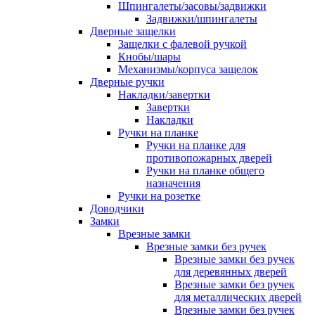
Шпингалеты/засовы/задвижки
Задвижки/шпингалеты
Дверные защелки
Защелки с фалевой ручкой
Кнобы/шары
Механизмы/корпуса защелок
Дверные ручки
Накладки/завертки
Завертки
Накладки
Ручки на планке
Ручки на планке для
противопожарных дверей
Ручки на планке общего
назначения
Ручки на розетке
Доводчики
Замки
Врезные замки
Врезные замки без ручек
Врезные замки без ручек
для деревянных дверей
Врезные замки без ручек
для металлических дверей
Врезные замки без ручек