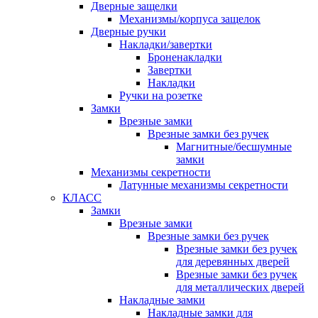
Дверные защелки
Механизмы/корпуса защелок
Дверные ручки
Накладки/завертки
Броненакладки
Завертки
Накладки
Ручки на розетке
Замки
Врезные замки
Врезные замки без ручек
Магнитные/бесшумные
замки
Механизмы секретности
Латунные механизмы секретности
КЛАСС
Замки
Врезные замки
Врезные замки без ручек
Врезные замки без ручек
для деревянных дверей
Врезные замки без ручек
для металлических дверей
Накладные замки
Накладные замки для