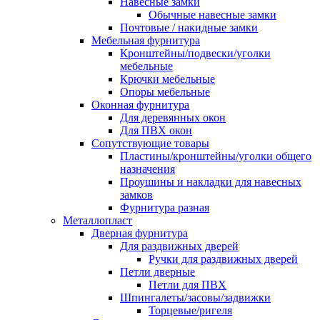
Навесные замки
Обычные навесные замки
Почтовые / накидные замки
Мебельная фурнитура
Кронштейны/подвески/уголки
мебельные
Крючки мебельные
Опоры мебельные
Оконная фурнитура
Для деревянных окон
Для ПВХ окон
Сопутствующие товары
Пластины/кронштейны/уголки общего
назначения
Проушины и накладки для навесных
замков
Фурнитура разная
Металлопласт
Дверная фурнитура
Для раздвижных дверей
Ручки для раздвижных дверей
Петли дверные
Петли для ПВХ
Шпингалеты/засовы/задвижки
Торцевые/ригеля