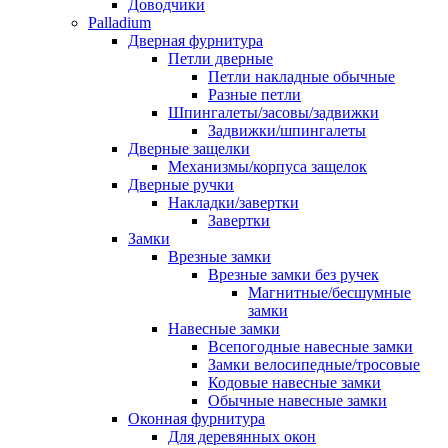
Доводчики
Palladium
Дверная фурнитура
Петли дверные
Петли накладные обычные
Разные петли
Шпингалеты/засовы/задвижки
Задвижки/шпингалеты
Дверные защелки
Механизмы/корпуса защелок
Дверные ручки
Накладки/завертки
Завертки
Замки
Врезные замки
Врезные замки без ручек
Магнитные/бесшумные
замки
Навесные замки
Всепогодные навесные замки
Замки велосипедные/тросовые
Кодовые навесные замки
Обычные навесные замки
Оконная фурнитура
Для деревянных окон