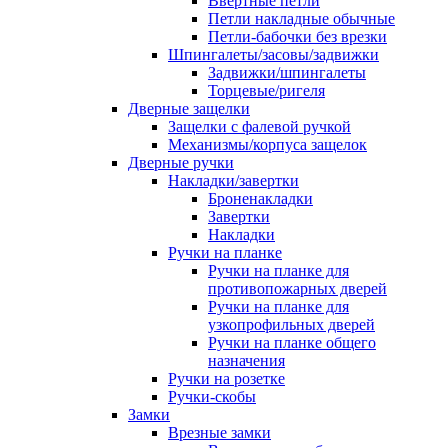
Ввертные петли
Петли накладные обычные
Петли-бабочки без врезки
Шпингалеты/засовы/задвижки
Задвижки/шпингалеты
Торцевые/ригеля
Дверные защелки
Защелки с фалевой ручкой
Механизмы/корпуса защелок
Дверные ручки
Накладки/завертки
Броненакладки
Завертки
Накладки
Ручки на планке
Ручки на планке для
противопожарных дверей
Ручки на планке для
узкопрофильных дверей
Ручки на планке общего
назначения
Ручки на розетке
Ручки-скобы
Замки
Врезные замки