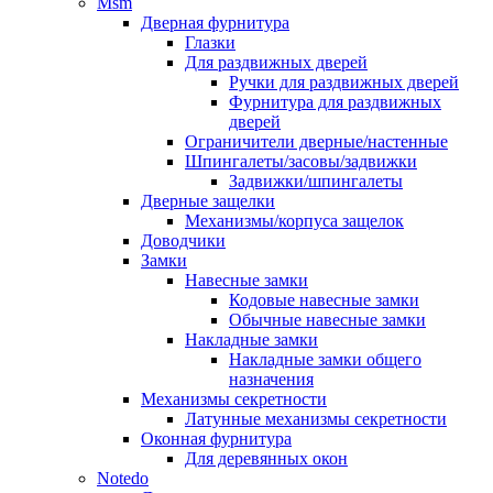
Msm
Дверная фурнитура
Глазки
Для раздвижных дверей
Ручки для раздвижных дверей
Фурнитура для раздвижных
дверей
Ограничители дверные/настенные
Шпингалеты/засовы/задвижки
Задвижки/шпингалеты
Дверные защелки
Механизмы/корпуса защелок
Доводчики
Замки
Навесные замки
Кодовые навесные замки
Обычные навесные замки
Накладные замки
Накладные замки общего
назначения
Механизмы секретности
Латунные механизмы секретности
Оконная фурнитура
Для деревянных окон
Notedo