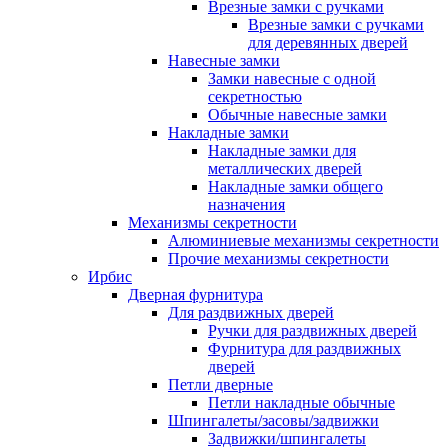
Врезные замки с ручками
Врезные замки с ручками
для деревянных дверей
Навесные замки
Замки навесные с одной
секретностью
Обычные навесные замки
Накладные замки
Накладные замки для
металлических дверей
Накладные замки общего
назначения
Механизмы секретности
Алюминиевые механизмы секретности
Прочие механизмы секретности
Ирбис
Дверная фурнитура
Для раздвижных дверей
Ручки для раздвижных дверей
Фурнитура для раздвижных
дверей
Петли дверные
Петли накладные обычные
Шпингалеты/засовы/задвижки
Задвижки/шпингалеты