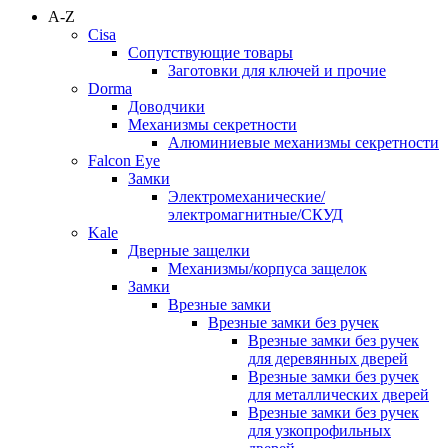
A-Z
Cisa
Сопутствующие товары
Заготовки для ключей и прочие
Dorma
Доводчики
Механизмы секретности
Алюминиевые механизмы секретности
Falcon Eye
Замки
Электромеханические/
электромагнитные/СКУД
Kale
Дверные защелки
Механизмы/корпуса защелок
Замки
Врезные замки
Врезные замки без ручек
Врезные замки без ручек
для деревянных дверей
Врезные замки без ручек
для металлических дверей
Врезные замки без ручек
для узкопрофильных