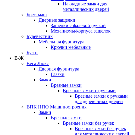
Накладные замки для
металлических дверей
Брестмаш
Дверные защелки
Защелки с фалевой ручкой
Механизмы/корпуса защелок
Буревестник
Мебельная фурнитура
Крючки мебельные
Булат
В-Ж
Вега Люкс
Дверная фурнитура
Глазки
Замки
Врезные замки
Врезные замки с ручками
Врезные замки с ручками
для деревянных дверей
ВПК НПО Машиностроения
Замки
Врезные замки
Врезные замки без ручек
Врезные замки без ручек
для металлических дверей