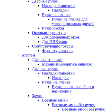
Дверные ручки
Накладки/завертки
Накладки
Ручки на планке
Ручки на планке для
узкопрофильных дверей
Ручки-скобы
Оконная фурнитура
Для деревянных окон
Для ПВХ окон
Сопутствующие товары
Фурнитура разная
Меттэм
Дверные защелки
Механизмы/корпуса защелок
Дверные ручки
Накладки/завертки
Накладки
Ручки на планке
Ручки на планке общего
назначения
Замки
Врезные замки
Врезные замки без ручек
Врезные замки без ручек