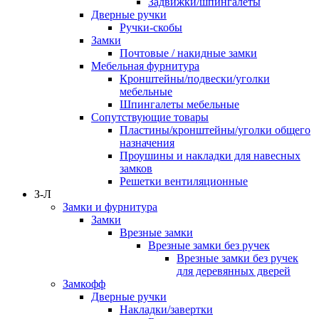
Задвижки/шпингалеты
Дверные ручки
Ручки-скобы
Замки
Почтовые / накидные замки
Мебельная фурнитура
Кронштейны/подвески/уголки
мебельные
Шпингалеты мебельные
Сопутствующие товары
Пластины/кронштейны/уголки общего
назначения
Проушины и накладки для навесных
замков
Решетки вентиляционные
З-Л
Замки и фурнитура
Замки
Врезные замки
Врезные замки без ручек
Врезные замки без ручек
для деревянных дверей
Замкофф
Дверные ручки
Накладки/завертки