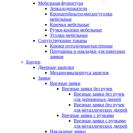
Мебельная фурнитура
Зеркалодержатели
Кронштейны/подвески/уголки
мебельные
Крючки мебельные
Ручки-кнопки мебельные
Уголки мебельные
Сопутствующие товары
Крюки потолочные/настенные
Проушины и накладки для навесных
замков
Бордер
Дверные защелки
Механизмы/корпуса защелок
Замки
Врезные замки
Врезные замки без ручек
Врезные замки без ручек
для деревянных дверей
Врезные замки без ручек
для металлических дверей
Врезные замки с ручками
Врезные замки с ручками
для металлических дверей
Накладные замки