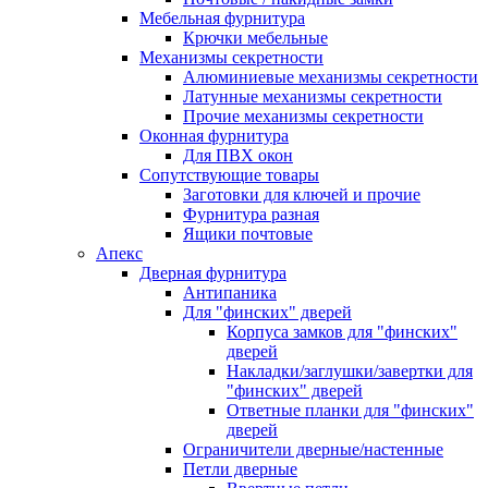
Мебельная фурнитура
Крючки мебельные
Механизмы секретности
Алюминиевые механизмы секретности
Латунные механизмы секретности
Прочие механизмы секретности
Оконная фурнитура
Для ПВХ окон
Сопутствующие товары
Заготовки для ключей и прочие
Фурнитура разная
Ящики почтовые
Апекс
Дверная фурнитура
Антипаника
Для "финских" дверей
Корпуса замков для "финских"
дверей
Накладки/заглушки/завертки для
"финских" дверей
Ответные планки для "финских"
дверей
Ограничители дверные/настенные
Петли дверные