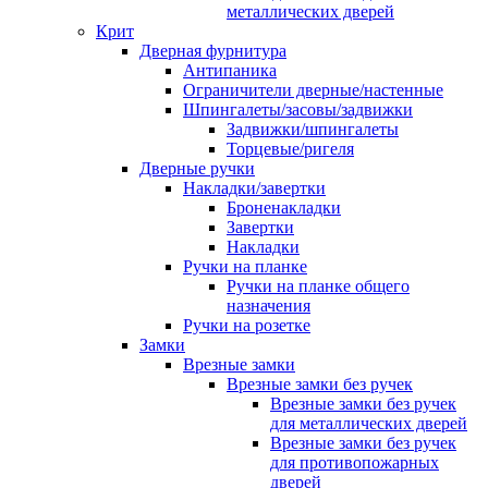
металлических дверей
Крит
Дверная фурнитура
Антипаника
Ограничители дверные/настенные
Шпингалеты/засовы/задвижки
Задвижки/шпингалеты
Торцевые/ригеля
Дверные ручки
Накладки/завертки
Броненакладки
Завертки
Накладки
Ручки на планке
Ручки на планке общего
назначения
Ручки на розетке
Замки
Врезные замки
Врезные замки без ручек
Врезные замки без ручек
для металлических дверей
Врезные замки без ручек
для противопожарных
дверей