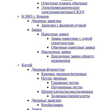
Ответные планки обычные
Электромеханические/
электромагнитные/СКУД
КЭМЗ г. Ковров
Дверные защелки
Защелки с фалевой ручкой
Замки
Навесные замки
Замки навесные с одной
секретностью
Обычные навесные замки
Накладные замки
Накладные замки общего
назначения
Китай
Дверная фурнитура
Крючки дверные/ветровые
Петли дверные
Гаражные петли
Пружинные петли
Шпингалеты/засовы/задвижки
Задвижки/шпингалеты
Дверные защелки
Кнобы/шары
Замки