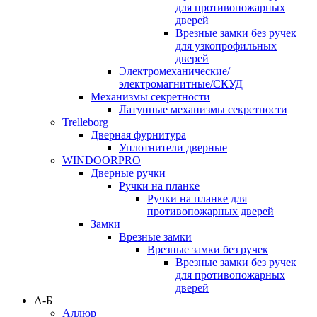
для противопожарных
дверей
Врезные замки без ручек
для узкопрофильных
дверей
Электромеханические/
электромагнитные/СКУД
Механизмы секретности
Латунные механизмы секретности
Trelleborg
Дверная фурнитура
Уплотнители дверные
WINDOORPRO
Дверные ручки
Ручки на планке
Ручки на планке для
противопожарных дверей
Замки
Врезные замки
Врезные замки без ручек
Врезные замки без ручек
для противопожарных
дверей
А-Б
Аллюр