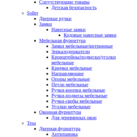
Сопутствующие товары
Детская безопасность
Soller
Дверные ручки
Замки
Навесные замки
Кодовые навесные замки
Мебельная фурнитура
Замки мебельные/витринные
Зеркалодержатели
Кронштейны/подвески/уголки
мебельные
Крючки мебельные
Направляющие
Опоры мебельные
Петли мебельные
Ручки-кнопки мебельные
Ручки-подвесы мебельные
Ручки-скобы мебельные
Уголки мебельные
Оконная фурнитура
Для деревянных окон
Tesa
Дверная фурнитура
Антипаника