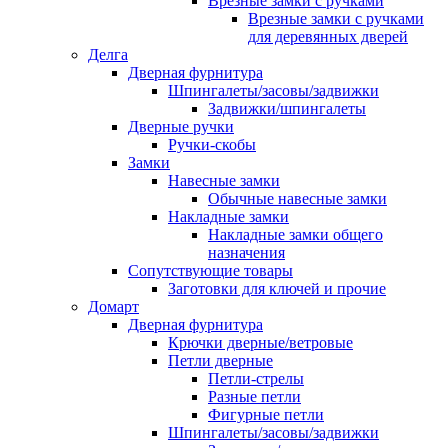
Врезные замки с ручками
Врезные замки с ручками
для деревянных дверей
Делга
Дверная фурнитура
Шпингалеты/засовы/задвижки
Задвижки/шпингалеты
Дверные ручки
Ручки-скобы
Замки
Навесные замки
Обычные навесные замки
Накладные замки
Накладные замки общего
назначения
Сопутствующие товары
Заготовки для ключей и прочие
Домарт
Дверная фурнитура
Крючки дверные/ветровые
Петли дверные
Петли-стрелы
Разные петли
Фигурные петли
Шпингалеты/засовы/задвижки