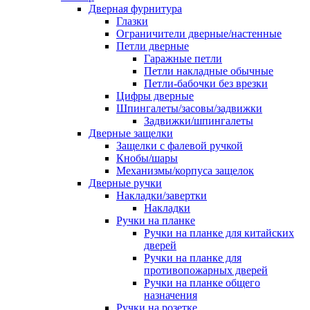
Дверная фурнитура
Глазки
Ограничители дверные/настенные
Петли дверные
Гаражные петли
Петли накладные обычные
Петли-бабочки без врезки
Цифры дверные
Шпингалеты/засовы/задвижки
Задвижки/шпингалеты
Дверные защелки
Защелки с фалевой ручкой
Кнобы/шары
Механизмы/корпуса защелок
Дверные ручки
Накладки/завертки
Накладки
Ручки на планке
Ручки на планке для китайских
дверей
Ручки на планке для
противопожарных дверей
Ручки на планке общего
назначения
Ручки на розетке