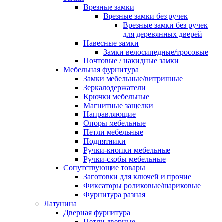
Врезные замки
Врезные замки без ручек
Врезные замки без ручек
для деревянных дверей
Навесные замки
Замки велосипедные/тросовые
Почтовые / накидные замки
Мебельная фурнитура
Замки мебельные/витринные
Зеркалодержатели
Крючки мебельные
Магнитные защелки
Направляющие
Опоры мебельные
Петли мебельные
Подпятники
Ручки-кнопки мебельные
Ручки-скобы мебельные
Сопутствующие товары
Заготовки для ключей и прочие
Фиксаторы роликовые/шариковые
Фурнитура разная
Латунина
Дверная фурнитура
Петли дверные