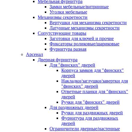
Мебельная фурнитура
Замки мебельные/витринные
Уголки мебельные
Механизмы секретности
Вертушки для механизма секретности
Латунные механизмы секретности
Сопутствующие товары
Заготовки для ключей и прочие
Фиксаторы роликовые/шариковые
Фурнитура разная
Арсенал
Дверная фурнитура
Для "финских" дверей
Корпуса замков для "финских"
дверей
Накладки/заглушки/завертки для
"финских" дверей
Ответные планки для "финских"
дверей
Ручки для "финских" дверей
Для раздвижных дверей
Ручки для раздвижных дверей
Фурнитура для раздвижных
дверей
Ограничители дверные/настенные