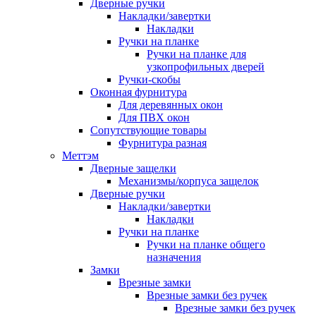
Дверные ручки
Накладки/завертки
Накладки
Ручки на планке
Ручки на планке для
узкопрофильных дверей
Ручки-скобы
Оконная фурнитура
Для деревянных окон
Для ПВХ окон
Сопутствующие товары
Фурнитура разная
Меттэм
Дверные защелки
Механизмы/корпуса защелок
Дверные ручки
Накладки/завертки
Накладки
Ручки на планке
Ручки на планке общего
назначения
Замки
Врезные замки
Врезные замки без ручек
Врезные замки без ручек