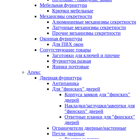
Мебельная фурнитура
Крючки мебельные
Механизмы секретности
Алюминиевые механизмы секретности
Латунные механизмы секретности
Прочие механизмы секретности
Оконная фурнитура
Для ПВХ окон
Сопутствующие товары
Заготовки для ключей и прочие
Фурнитура разная
Ящики почтовые
Апекс
Дверная фурнитура
Антипаника
Для "финских" дверей
Корпуса замков для "финских"
дверей
Накладки/заглушки/завертки для
"финских" дверей
Ответные планки для "финских"
дверей
Ограничители дверные/настенные
Петли дверные