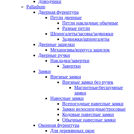
Доводчики
Palladium
Дверная фурнитура
Петли дверные
Петли накладные обычные
Разные петли
Шпингалеты/засовы/задвижки
Задвижки/шпингалеты
Дверные защелки
Механизмы/корпуса защелок
Дверные ручки
Накладки/завертки
Завертки
Замки
Врезные замки
Врезные замки без ручек
Магнитные/бесшумные
замки
Навесные замки
Всепогодные навесные замки
Замки велосипедные/тросовые
Кодовые навесные замки
Обычные навесные замки
Оконная фурнитура
Для деревянных окон