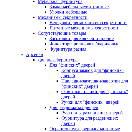
Мебельная фурнитура
Замки мебельные/витринные
Уголки мебельные
Механизмы секретности
Вертушки для механизма секретности
Латунные механизмы секретности
Сопутствующие товары
Заготовки для ключей и прочие
Фиксаторы роликовые/шариковые
Фурнитура разная
Арсенал
Дверная фурнитура
Для "финских" дверей
Корпуса замков для "финских"
дверей
Накладки/заглушки/завертки для
"финских" дверей
Ответные планки для "финских"
дверей
Ручки для "финских" дверей
Для раздвижных дверей
Ручки для раздвижных дверей
Фурнитура для раздвижных
дверей
Ограничители дверные/настенные