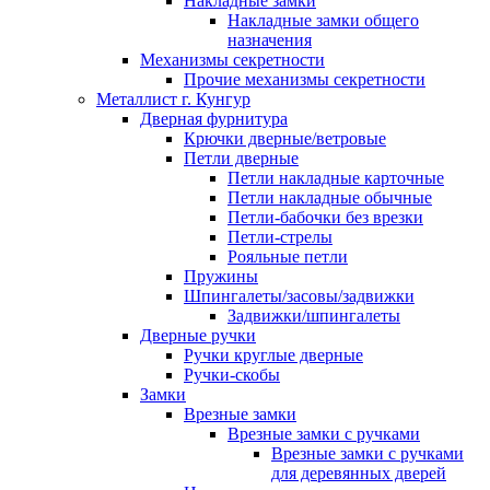
Накладные замки
Накладные замки общего
назначения
Механизмы секретности
Прочие механизмы секретности
Металлист г. Кунгур
Дверная фурнитура
Крючки дверные/ветровые
Петли дверные
Петли накладные карточные
Петли накладные обычные
Петли-бабочки без врезки
Петли-стрелы
Рояльные петли
Пружины
Шпингалеты/засовы/задвижки
Задвижки/шпингалеты
Дверные ручки
Ручки круглые дверные
Ручки-скобы
Замки
Врезные замки
Врезные замки с ручками
Врезные замки с ручками
для деревянных дверей