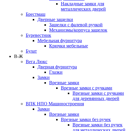
Накладные замки для
металлических дверей
Брестмаш
Дверные защелки
Защелки с фалевой ручкой
Механизмы/корпуса защелок
Буревестник
Мебельная фурнитура
Крючки мебельные
Булат
В-Ж
Вега Люкс
Дверная фурнитура
Глазки
Замки
Врезные замки
Врезные замки с ручками
Врезные замки с ручками
для деревянных дверей
ВПК НПО Машиностроения
Замки
Врезные замки
Врезные замки без ручек
Врезные замки без ручек
для металлических дверей