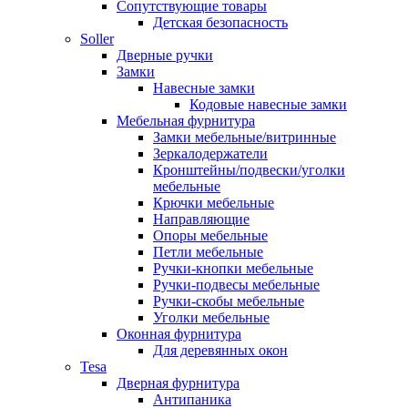
Сопутствующие товары
Детская безопасность
Soller
Дверные ручки
Замки
Навесные замки
Кодовые навесные замки
Мебельная фурнитура
Замки мебельные/витринные
Зеркалодержатели
Кронштейны/подвески/уголки
мебельные
Крючки мебельные
Направляющие
Опоры мебельные
Петли мебельные
Ручки-кнопки мебельные
Ручки-подвесы мебельные
Ручки-скобы мебельные
Уголки мебельные
Оконная фурнитура
Для деревянных окон
Tesa
Дверная фурнитура
Антипаника