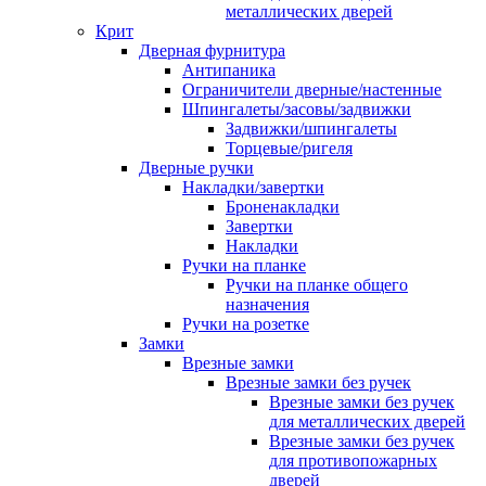
металлических дверей
Крит
Дверная фурнитура
Антипаника
Ограничители дверные/настенные
Шпингалеты/засовы/задвижки
Задвижки/шпингалеты
Торцевые/ригеля
Дверные ручки
Накладки/завертки
Броненакладки
Завертки
Накладки
Ручки на планке
Ручки на планке общего
назначения
Ручки на розетке
Замки
Врезные замки
Врезные замки без ручек
Врезные замки без ручек
для металлических дверей
Врезные замки без ручек
для противопожарных
дверей