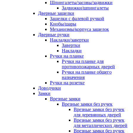
Шпингалеты/засовы/задвижки
Задвижки/шпингалеты
Дверные защелки
Защелки с фалевой ручкой
Кнобы/шары
Механизмы/корпуса защелок
Дверные ручки
Накладки/завертки
Завертки
Накладки
Ручки на планке
Ручки на планке для
противопожарных дверей
Ручки на планке общего
назначения
Ручки на розетке
Доводчики
Замки
Врезные замки
Врезные замки без ручек
Врезные замки без ручек
для деревянных дверей
Врезные замки без ручек
для металлических дверей
Врезные замки без ручек