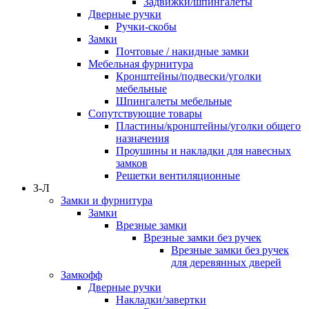
Задвижки/шпингалеты
Дверные ручки
Ручки-скобы
Замки
Почтовые / накидные замки
Мебельная фурнитура
Кронштейны/подвески/уголки
мебельные
Шпингалеты мебельные
Сопутствующие товары
Пластины/кронштейны/уголки общего
назначения
Проушины и накладки для навесных
замков
Решетки вентиляционные
З-Л
Замки и фурнитура
Замки
Врезные замки
Врезные замки без ручек
Врезные замки без ручек
для деревянных дверей
Замкофф
Дверные ручки
Накладки/завертки