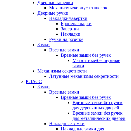
Дверные защелки
Механизмы/корпуса защелок
Дверные ручки
Накладки/завертки
Броненакладки
Завертки
Накладки
Ручки на розетке
Замки
Врезные замки
Врезные замки без ручек
Магнитные/бесшумные
замки
Механизмы секретности
Латунные механизмы секретности
КЛАСС
Замки
Врезные замки
Врезные замки без ручек
Врезные замки без ручек
для деревянных дверей
Врезные замки без ручек
для металлических дверей
Накладные замки
Накладные замки для