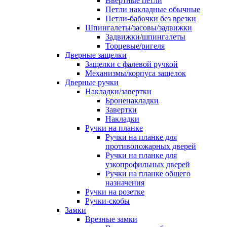
Ввертные петли
Петли накладные обычные
Петли-бабочки без врезки
Шпингалеты/засовы/задвижки
Задвижки/шпингалеты
Торцевые/ригеля
Дверные защелки
Защелки с фалевой ручкой
Механизмы/корпуса защелок
Дверные ручки
Накладки/завертки
Броненакладки
Завертки
Накладки
Ручки на планке
Ручки на планке для
противопожарных дверей
Ручки на планке для
узкопрофильных дверей
Ручки на планке общего
назначения
Ручки на розетке
Ручки-скобы
Замки
Врезные замки