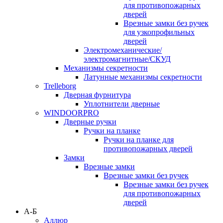
для противопожарных
дверей
Врезные замки без ручек
для узкопрофильных
дверей
Электромеханические/
электромагнитные/СКУД
Механизмы секретности
Латунные механизмы секретности
Trelleborg
Дверная фурнитура
Уплотнители дверные
WINDOORPRO
Дверные ручки
Ручки на планке
Ручки на планке для
противопожарных дверей
Замки
Врезные замки
Врезные замки без ручек
Врезные замки без ручек
для противопожарных
дверей
А-Б
Аллюр