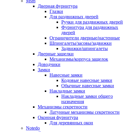
Msm
Дверная фурнитура
Глазки
Для раздвижных дверей
Ручки для раздвижных дверей
Фурнитура для раздвижных
дверей
Ограничители дверные/настенные
Шпингалеты/засовы/задвижки
Задвижки/шпингалеты
Дверные защелки
Механизмы/корпуса защелок
Доводчики
Замки
Навесные замки
Кодовые навесные замки
Обычные навесные замки
Накладные замки
Накладные замки общего
назначения
Механизмы секретности
Латунные механизмы секретности
Оконная фурнитура
Для деревянных окон
Notedo