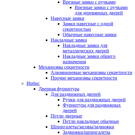
Врезные замки с ручками
Врезные замки с ручками
для деревянных дверей
Навесные замки
Замки навесные с одной
секретностью
Обычные навесные замки
Накладные замки
Накладные замки для
металлических дверей
Накладные замки общего
назначения
Механизмы секретности
Алюминиевые механизмы секретности
Прочие механизмы секретности
Ирбис
Дверная фурнитура
Для раздвижных дверей
Ручки для раздвижных дверей
Фурнитура для раздвижных
дверей
Петли дверные
Петли накладные обычные
Шпингалеты/засовы/задвижки
Задвижки/шпингалеты