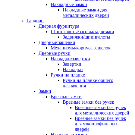
Накладные замки
Накладные замки для
металлических дверей
Гардиан
Дверная фурнитура
Шпингалеты/засовы/задвижки
Задвижки/шпингалеты
Дверные защелки
Механизмы/корпуса защелок
Дверные ручки
Накладки/завертки
Завертки
Накладки
Ручки на планке
Ручки на планке общего
назначения
Замки
Врезные замки
Врезные замки без ручек
Врезные замки без ручек
для металлических дверей
Врезные замки без ручек
для узкопрофильных
дверей
Накладные замки