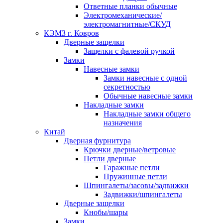
Ответные планки обычные
Электромеханические/
электромагнитные/СКУД
КЭМЗ г. Ковров
Дверные защелки
Защелки с фалевой ручкой
Замки
Навесные замки
Замки навесные с одной
секретностью
Обычные навесные замки
Накладные замки
Накладные замки общего
назначения
Китай
Дверная фурнитура
Крючки дверные/ветровые
Петли дверные
Гаражные петли
Пружинные петли
Шпингалеты/засовы/задвижки
Задвижки/шпингалеты
Дверные защелки
Кнобы/шары
Замки