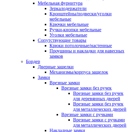
Мебельная фурнитура
Зеркалодержатели
Кронштейны/подвески/уголки
мебельные
Крючки мебельные
Ручки-кнопки мебельные
Уголки мебельные
Сопутствующие товары
Крюки потолочные/настенные
Проушины и накладки для навесных
замков
Бордер
Дверные защелки
Механизмы/корпуса защелок
Замки
Врезные замки
Врезные замки без ручек
Врезные замки без ручек
для деревянных дверей
Врезные замки без ручек
для металлических дверей
Врезные замки с ручками
Врезные замки с ручками
для металлических дверей
Накладные замки