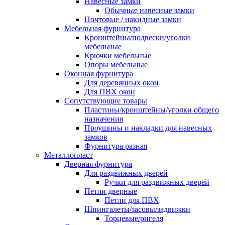
Навесные замки
Обычные навесные замки
Почтовые / накидные замки
Мебельная фурнитура
Кронштейны/подвески/уголки
мебельные
Крючки мебельные
Опоры мебельные
Оконная фурнитура
Для деревянных окон
Для ПВХ окон
Сопутствующие товары
Пластины/кронштейны/уголки общего
назначения
Проушины и накладки для навесных
замков
Фурнитура разная
Металлопласт
Дверная фурнитура
Для раздвижных дверей
Ручки для раздвижных дверей
Петли дверные
Петли для ПВХ
Шпингалеты/засовы/задвижки
Торцевые/ригеля