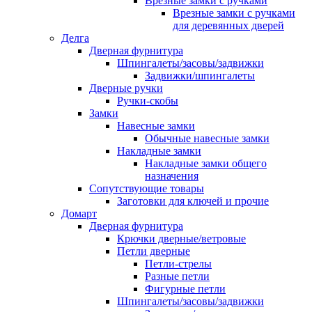
Врезные замки с ручками
Врезные замки с ручками
для деревянных дверей
Делга
Дверная фурнитура
Шпингалеты/засовы/задвижки
Задвижки/шпингалеты
Дверные ручки
Ручки-скобы
Замки
Навесные замки
Обычные навесные замки
Накладные замки
Накладные замки общего
назначения
Сопутствующие товары
Заготовки для ключей и прочие
Домарт
Дверная фурнитура
Крючки дверные/ветровые
Петли дверные
Петли-стрелы
Разные петли
Фигурные петли
Шпингалеты/засовы/задвижки