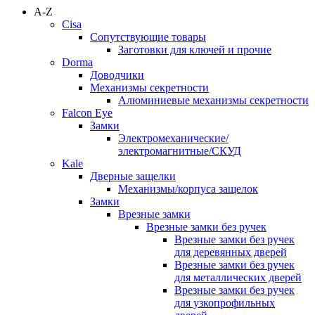
A-Z
Cisa
Сопутствующие товары
Заготовки для ключей и прочие
Dorma
Доводчики
Механизмы секретности
Алюминиевые механизмы секретности
Falcon Eye
Замки
Электромеханические/
электромагнитные/СКУД
Kale
Дверные защелки
Механизмы/корпуса защелок
Замки
Врезные замки
Врезные замки без ручек
Врезные замки без ручек
для деревянных дверей
Врезные замки без ручек
для металлических дверей
Врезные замки без ручек
для узкопрофильных