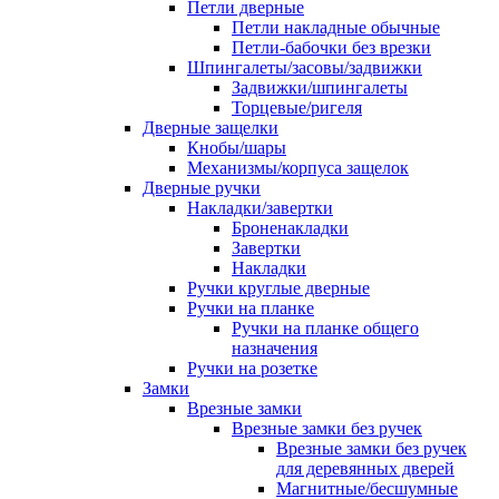
Петли дверные
Петли накладные обычные
Петли-бабочки без врезки
Шпингалеты/засовы/задвижки
Задвижки/шпингалеты
Торцевые/ригеля
Дверные защелки
Кнобы/шары
Механизмы/корпуса защелок
Дверные ручки
Накладки/завертки
Броненакладки
Завертки
Накладки
Ручки круглые дверные
Ручки на планке
Ручки на планке общего
назначения
Ручки на розетке
Замки
Врезные замки
Врезные замки без ручек
Врезные замки без ручек
для деревянных дверей
Магнитные/бесшумные