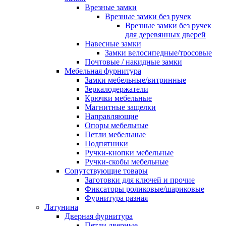
Врезные замки
Врезные замки без ручек
Врезные замки без ручек
для деревянных дверей
Навесные замки
Замки велосипедные/тросовые
Почтовые / накидные замки
Мебельная фурнитура
Замки мебельные/витринные
Зеркалодержатели
Крючки мебельные
Магнитные защелки
Направляющие
Опоры мебельные
Петли мебельные
Подпятники
Ручки-кнопки мебельные
Ручки-скобы мебельные
Сопутствующие товары
Заготовки для ключей и прочие
Фиксаторы роликовые/шариковые
Фурнитура разная
Латунина
Дверная фурнитура
Петли дверные