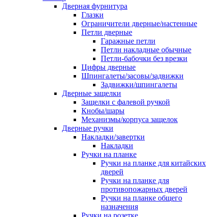
Дверная фурнитура
Глазки
Ограничители дверные/настенные
Петли дверные
Гаражные петли
Петли накладные обычные
Петли-бабочки без врезки
Цифры дверные
Шпингалеты/засовы/задвижки
Задвижки/шпингалеты
Дверные защелки
Защелки с фалевой ручкой
Кнобы/шары
Механизмы/корпуса защелок
Дверные ручки
Накладки/завертки
Накладки
Ручки на планке
Ручки на планке для китайских
дверей
Ручки на планке для
противопожарных дверей
Ручки на планке общего
назначения
Ручки на розетке