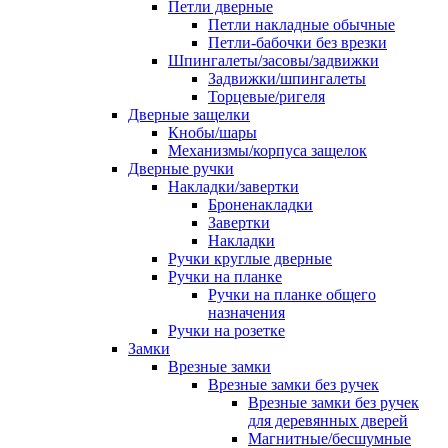
Петли дверные
Петли накладные обычные
Петли-бабочки без врезки
Шпингалеты/засовы/задвижки
Задвижки/шпингалеты
Торцевые/ригеля
Дверные защелки
Кнобы/шары
Механизмы/корпуса защелок
Дверные ручки
Накладки/завертки
Броненакладки
Завертки
Накладки
Ручки круглые дверные
Ручки на планке
Ручки на планке общего
назначения
Ручки на розетке
Замки
Врезные замки
Врезные замки без ручек
Врезные замки без ручек
для деревянных дверей
Магнитные/бесшумные