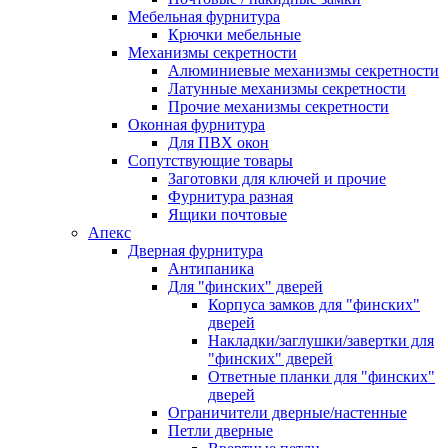
Мебельная фурнитура
Крючки мебельные
Механизмы секретности
Алюминиевые механизмы секретности
Латунные механизмы секретности
Прочие механизмы секретности
Оконная фурнитура
Для ПВХ окон
Сопутствующие товары
Заготовки для ключей и прочие
Фурнитура разная
Ящики почтовые
Апекс
Дверная фурнитура
Антипаника
Для "финских" дверей
Корпуса замков для "финских"
дверей
Накладки/заглушки/завертки для
"финских" дверей
Ответные планки для "финских"
дверей
Ограничители дверные/настенные
Петли дверные