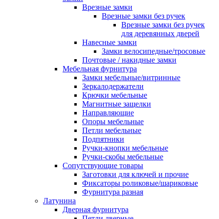
Врезные замки
Врезные замки без ручек
Врезные замки без ручек
для деревянных дверей
Навесные замки
Замки велосипедные/тросовые
Почтовые / накидные замки
Мебельная фурнитура
Замки мебельные/витринные
Зеркалодержатели
Крючки мебельные
Магнитные защелки
Направляющие
Опоры мебельные
Петли мебельные
Подпятники
Ручки-кнопки мебельные
Ручки-скобы мебельные
Сопутствующие товары
Заготовки для ключей и прочие
Фиксаторы роликовые/шариковые
Фурнитура разная
Латунина
Дверная фурнитура
Петли дверные