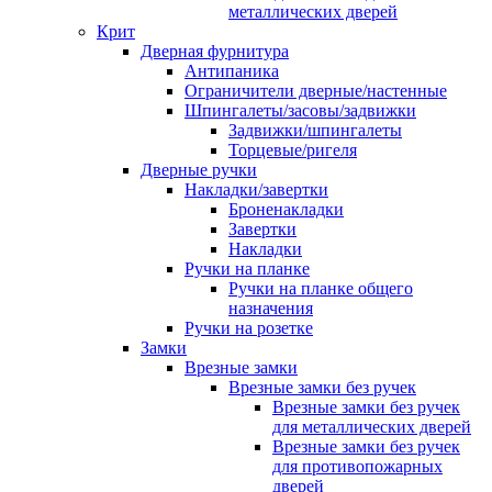
металлических дверей
Крит
Дверная фурнитура
Антипаника
Ограничители дверные/настенные
Шпингалеты/засовы/задвижки
Задвижки/шпингалеты
Торцевые/ригеля
Дверные ручки
Накладки/завертки
Броненакладки
Завертки
Накладки
Ручки на планке
Ручки на планке общего
назначения
Ручки на розетке
Замки
Врезные замки
Врезные замки без ручек
Врезные замки без ручек
для металлических дверей
Врезные замки без ручек
для противопожарных
дверей