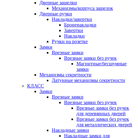
Дверные защелки
Механизмы/корпуса защелок
Дверные ручки
Накладки/завертки
Броненакладки
Завертки
Накладки
Ручки на розетке
Замки
Врезные замки
Врезные замки без ручек
Магнитные/бесшумные
замки
Механизмы секретности
Латунные механизмы секретности
КЛАСС
Замки
Врезные замки
Врезные замки без ручек
Врезные замки без ручек
для деревянных дверей
Врезные замки без ручек
для металлических дверей
Накладные замки
Накладные замки для