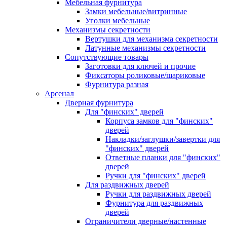
Мебельная фурнитура
Замки мебельные/витринные
Уголки мебельные
Механизмы секретности
Вертушки для механизма секретности
Латунные механизмы секретности
Сопутствующие товары
Заготовки для ключей и прочие
Фиксаторы роликовые/шариковые
Фурнитура разная
Арсенал
Дверная фурнитура
Для "финских" дверей
Корпуса замков для "финских"
дверей
Накладки/заглушки/завертки для
"финских" дверей
Ответные планки для "финских"
дверей
Ручки для "финских" дверей
Для раздвижных дверей
Ручки для раздвижных дверей
Фурнитура для раздвижных
дверей
Ограничители дверные/настенные