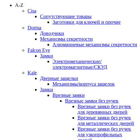
A-Z
Cisa
Сопутствующие товары
Заготовки для ключей и прочие
Dorma
Доводчики
Механизмы секретности
Алюминиевые механизмы секретности
Falcon Eye
Замки
Электромеханические/
электромагнитные/СКУД
Kale
Дверные защелки
Механизмы/корпуса защелок
Замки
Врезные замки
Врезные замки без ручек
Врезные замки без ручек
для деревянных дверей
Врезные замки без ручек
для металлических дверей
Врезные замки без ручек
для узкопрофильных