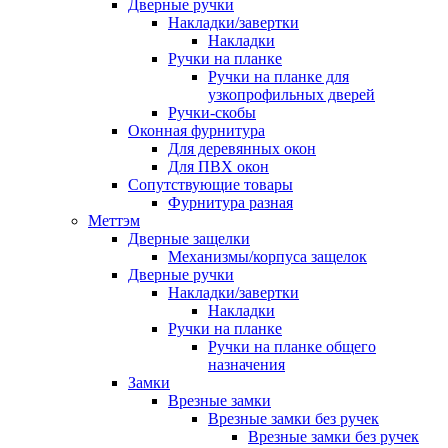
Дверные ручки
Накладки/завертки
Накладки
Ручки на планке
Ручки на планке для
узкопрофильных дверей
Ручки-скобы
Оконная фурнитура
Для деревянных окон
Для ПВХ окон
Сопутствующие товары
Фурнитура разная
Меттэм
Дверные защелки
Механизмы/корпуса защелок
Дверные ручки
Накладки/завертки
Накладки
Ручки на планке
Ручки на планке общего
назначения
Замки
Врезные замки
Врезные замки без ручек
Врезные замки без ручек