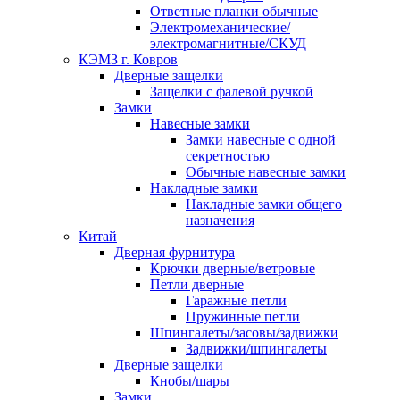
Ответные планки обычные
Электромеханические/
электромагнитные/СКУД
КЭМЗ г. Ковров
Дверные защелки
Защелки с фалевой ручкой
Замки
Навесные замки
Замки навесные с одной
секретностью
Обычные навесные замки
Накладные замки
Накладные замки общего
назначения
Китай
Дверная фурнитура
Крючки дверные/ветровые
Петли дверные
Гаражные петли
Пружинные петли
Шпингалеты/засовы/задвижки
Задвижки/шпингалеты
Дверные защелки
Кнобы/шары
Замки