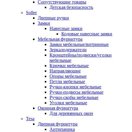
Сопутствующие товары
Детская безопасность
Soller
Дверные ручки
Замки
Навесные замки
Кодовые навесные замки
Мебельная фурнитура
Замки мебельные/витринные
Зеркалодержатели
Кронштейны/подвески/уголки
мебельные
Крючки мебельные
Направляющие
Опоры мебельные
Петли мебельные
Ручки-кнопки мебельные
Ручки-подвесы мебельные
Ручки-скобы мебельные
Уголки мебельные
Оконная фурнитура
Для деревянных окон
Tesa
Дверная фурнитура
Антипаника