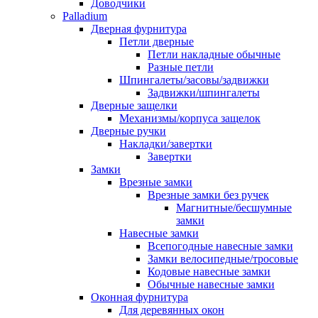
Доводчики
Palladium
Дверная фурнитура
Петли дверные
Петли накладные обычные
Разные петли
Шпингалеты/засовы/задвижки
Задвижки/шпингалеты
Дверные защелки
Механизмы/корпуса защелок
Дверные ручки
Накладки/завертки
Завертки
Замки
Врезные замки
Врезные замки без ручек
Магнитные/бесшумные
замки
Навесные замки
Всепогодные навесные замки
Замки велосипедные/тросовые
Кодовые навесные замки
Обычные навесные замки
Оконная фурнитура
Для деревянных окон