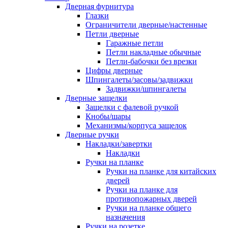
Дверная фурнитура
Глазки
Ограничители дверные/настенные
Петли дверные
Гаражные петли
Петли накладные обычные
Петли-бабочки без врезки
Цифры дверные
Шпингалеты/засовы/задвижки
Задвижки/шпингалеты
Дверные защелки
Защелки с фалевой ручкой
Кнобы/шары
Механизмы/корпуса защелок
Дверные ручки
Накладки/завертки
Накладки
Ручки на планке
Ручки на планке для китайских
дверей
Ручки на планке для
противопожарных дверей
Ручки на планке общего
назначения
Ручки на розетке