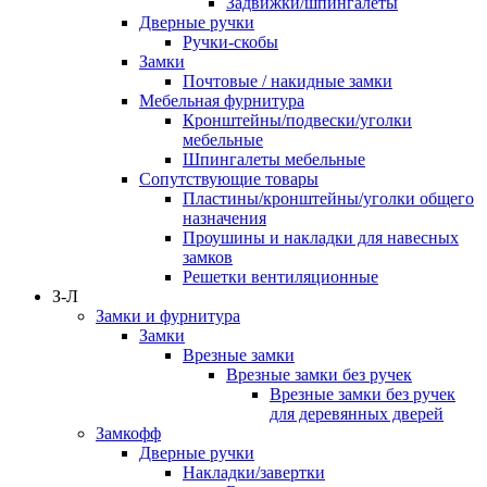
Задвижки/шпингалеты
Дверные ручки
Ручки-скобы
Замки
Почтовые / накидные замки
Мебельная фурнитура
Кронштейны/подвески/уголки
мебельные
Шпингалеты мебельные
Сопутствующие товары
Пластины/кронштейны/уголки общего
назначения
Проушины и накладки для навесных
замков
Решетки вентиляционные
З-Л
Замки и фурнитура
Замки
Врезные замки
Врезные замки без ручек
Врезные замки без ручек
для деревянных дверей
Замкофф
Дверные ручки
Накладки/завертки