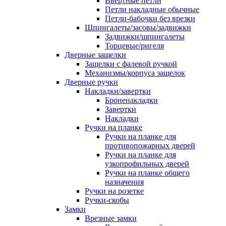
Ввертные петли
Петли накладные обычные
Петли-бабочки без врезки
Шпингалеты/засовы/задвижки
Задвижки/шпингалеты
Торцевые/ригеля
Дверные защелки
Защелки с фалевой ручкой
Механизмы/корпуса защелок
Дверные ручки
Накладки/завертки
Броненакладки
Завертки
Накладки
Ручки на планке
Ручки на планке для
противопожарных дверей
Ручки на планке для
узкопрофильных дверей
Ручки на планке общего
назначения
Ручки на розетке
Ручки-скобы
Замки
Врезные замки