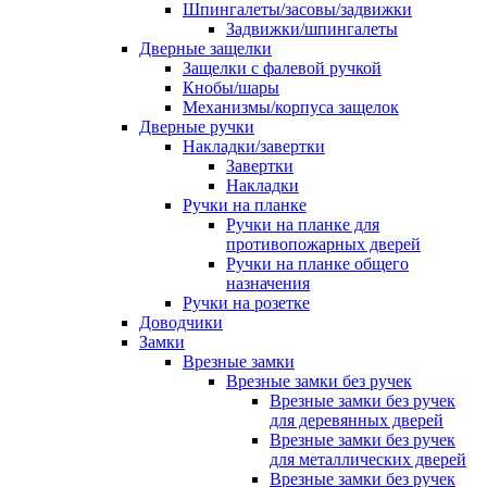
Шпингалеты/засовы/задвижки
Задвижки/шпингалеты
Дверные защелки
Защелки с фалевой ручкой
Кнобы/шары
Механизмы/корпуса защелок
Дверные ручки
Накладки/завертки
Завертки
Накладки
Ручки на планке
Ручки на планке для
противопожарных дверей
Ручки на планке общего
назначения
Ручки на розетке
Доводчики
Замки
Врезные замки
Врезные замки без ручек
Врезные замки без ручек
для деревянных дверей
Врезные замки без ручек
для металлических дверей
Врезные замки без ручек