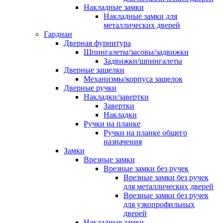
Накладные замки
Накладные замки для
металлических дверей
Гардиан
Дверная фурнитура
Шпингалеты/засовы/задвижки
Задвижки/шпингалеты
Дверные защелки
Механизмы/корпуса защелок
Дверные ручки
Накладки/завертки
Завертки
Накладки
Ручки на планке
Ручки на планке общего
назначения
Замки
Врезные замки
Врезные замки без ручек
Врезные замки без ручек
для металлических дверей
Врезные замки без ручек
для узкопрофильных
дверей
Накладные замки