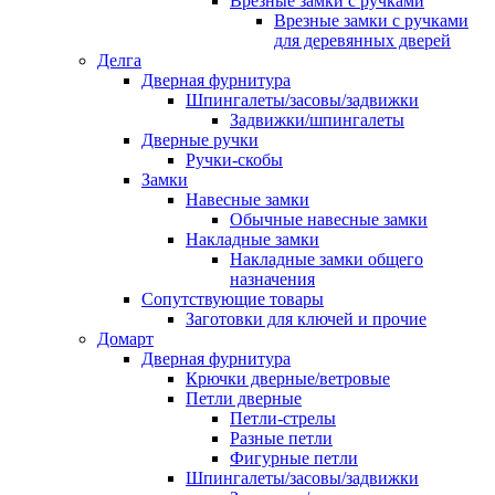
Врезные замки с ручками
Врезные замки с ручками
для деревянных дверей
Делга
Дверная фурнитура
Шпингалеты/засовы/задвижки
Задвижки/шпингалеты
Дверные ручки
Ручки-скобы
Замки
Навесные замки
Обычные навесные замки
Накладные замки
Накладные замки общего
назначения
Сопутствующие товары
Заготовки для ключей и прочие
Домарт
Дверная фурнитура
Крючки дверные/ветровые
Петли дверные
Петли-стрелы
Разные петли
Фигурные петли
Шпингалеты/засовы/задвижки