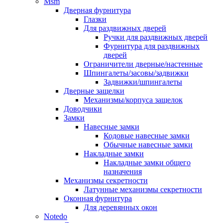
Msm
Дверная фурнитура
Глазки
Для раздвижных дверей
Ручки для раздвижных дверей
Фурнитура для раздвижных
дверей
Ограничители дверные/настенные
Шпингалеты/засовы/задвижки
Задвижки/шпингалеты
Дверные защелки
Механизмы/корпуса защелок
Доводчики
Замки
Навесные замки
Кодовые навесные замки
Обычные навесные замки
Накладные замки
Накладные замки общего
назначения
Механизмы секретности
Латунные механизмы секретности
Оконная фурнитура
Для деревянных окон
Notedo