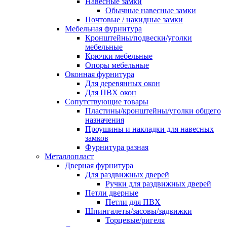
Навесные замки
Обычные навесные замки
Почтовые / накидные замки
Мебельная фурнитура
Кронштейны/подвески/уголки
мебельные
Крючки мебельные
Опоры мебельные
Оконная фурнитура
Для деревянных окон
Для ПВХ окон
Сопутствующие товары
Пластины/кронштейны/уголки общего
назначения
Проушины и накладки для навесных
замков
Фурнитура разная
Металлопласт
Дверная фурнитура
Для раздвижных дверей
Ручки для раздвижных дверей
Петли дверные
Петли для ПВХ
Шпингалеты/засовы/задвижки
Торцевые/ригеля