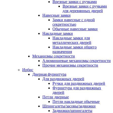
Врезные замки с ручками
Врезные замки с ручками
для деревянных дверей
Навесные замки
Замки навесные с одной
секретностью
Обычные навесные замки
Накладные замки
Накладные замки для
металлических дверей
Накладные замки общего
назначения
Механизмы секретности
Алюминиевые механизмы секретности
Прочие механизмы секретности
Ирбис
Дверная фурнитура
Для раздвижных дверей
Ручки для раздвижных дверей
Фурнитура для раздвижных
дверей
Петли дверные
Петли накладные обычные
Шпингалеты/засовы/задвижки
Задвижки/шпингалеты