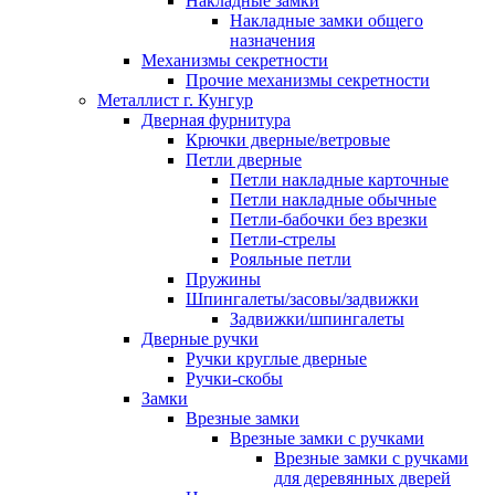
Накладные замки
Накладные замки общего
назначения
Механизмы секретности
Прочие механизмы секретности
Металлист г. Кунгур
Дверная фурнитура
Крючки дверные/ветровые
Петли дверные
Петли накладные карточные
Петли накладные обычные
Петли-бабочки без врезки
Петли-стрелы
Рояльные петли
Пружины
Шпингалеты/засовы/задвижки
Задвижки/шпингалеты
Дверные ручки
Ручки круглые дверные
Ручки-скобы
Замки
Врезные замки
Врезные замки с ручками
Врезные замки с ручками
для деревянных дверей