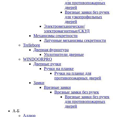
для противопожарных
дверей
Врезные замки без ручек
для узкопрофильных
дверей
Электромеханические/
электромагнитные/СКУД
Механизмы секретности
Латунные механизмы секретности
Trelleborg
Дверная фурнитура
Уплотнители дверные
WINDOORPRO
Дверные ручки
Ручки на планке
Ручки на планке для
противопожарных дверей
Замки
Врезные замки
Врезные замки без ручек
Врезные замки без ручек
для противопожарных
дверей
А-Б
Аллюр