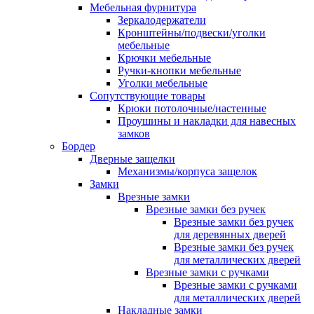
Мебельная фурнитура
Зеркалодержатели
Кронштейны/подвески/уголки
мебельные
Крючки мебельные
Ручки-кнопки мебельные
Уголки мебельные
Сопутствующие товары
Крюки потолочные/настенные
Проушины и накладки для навесных
замков
Бордер
Дверные защелки
Механизмы/корпуса защелок
Замки
Врезные замки
Врезные замки без ручек
Врезные замки без ручек
для деревянных дверей
Врезные замки без ручек
для металлических дверей
Врезные замки с ручками
Врезные замки с ручками
для металлических дверей
Накладные замки