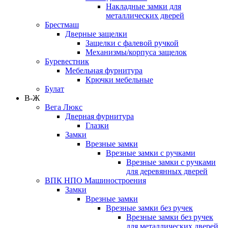
Накладные замки для
металлических дверей
Брестмаш
Дверные защелки
Защелки с фалевой ручкой
Механизмы/корпуса защелок
Буревестник
Мебельная фурнитура
Крючки мебельные
Булат
В-Ж
Вега Люкс
Дверная фурнитура
Глазки
Замки
Врезные замки
Врезные замки с ручками
Врезные замки с ручками
для деревянных дверей
ВПК НПО Машиностроения
Замки
Врезные замки
Врезные замки без ручек
Врезные замки без ручек
для металлических дверей