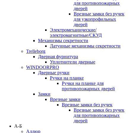
для противопожарных
дверей
Врезные замки без ручек
для узкопрофильных
дверей
Электромеханические/
электромагнитные/СКУД
Механизмы секретности
Латунные механизмы секретности
Trelleborg
Дверная фурнитура
Уплотнители дверные
WINDOORPRO
Дверные ручки
Ручки на планке
Ручки на планке для
противопожарных дверей
Замки
Врезные замки
Врезные замки без ручек
Врезные замки без ручек
для противопожарных
дверей
А-Б
Аллюр