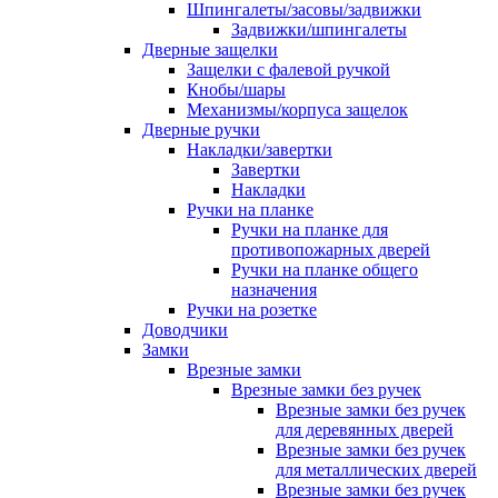
Шпингалеты/засовы/задвижки
Задвижки/шпингалеты
Дверные защелки
Защелки с фалевой ручкой
Кнобы/шары
Механизмы/корпуса защелок
Дверные ручки
Накладки/завертки
Завертки
Накладки
Ручки на планке
Ручки на планке для
противопожарных дверей
Ручки на планке общего
назначения
Ручки на розетке
Доводчики
Замки
Врезные замки
Врезные замки без ручек
Врезные замки без ручек
для деревянных дверей
Врезные замки без ручек
для металлических дверей
Врезные замки без ручек