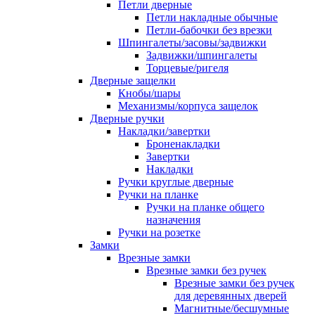
Петли дверные
Петли накладные обычные
Петли-бабочки без врезки
Шпингалеты/засовы/задвижки
Задвижки/шпингалеты
Торцевые/ригеля
Дверные защелки
Кнобы/шары
Механизмы/корпуса защелок
Дверные ручки
Накладки/завертки
Броненакладки
Завертки
Накладки
Ручки круглые дверные
Ручки на планке
Ручки на планке общего
назначения
Ручки на розетке
Замки
Врезные замки
Врезные замки без ручек
Врезные замки без ручек
для деревянных дверей
Магнитные/бесшумные