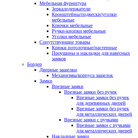
Мебельная фурнитура
Зеркалодержатели
Кронштейны/подвески/уголки
мебельные
Крючки мебельные
Ручки-кнопки мебельные
Уголки мебельные
Сопутствующие товары
Крюки потолочные/настенные
Проушины и накладки для навесных
замков
Бордер
Дверные защелки
Механизмы/корпуса защелок
Замки
Врезные замки
Врезные замки без ручек
Врезные замки без ручек
для деревянных дверей
Врезные замки без ручек
для металлических дверей
Врезные замки с ручками
Врезные замки с ручками
для металлических дверей
Накладные замки