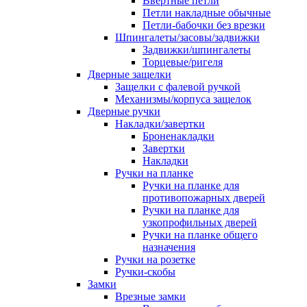
Ввертные петли
Петли накладные обычные
Петли-бабочки без врезки
Шпингалеты/засовы/задвижки
Задвижки/шпингалеты
Торцевые/ригеля
Дверные защелки
Защелки с фалевой ручкой
Механизмы/корпуса защелок
Дверные ручки
Накладки/завертки
Броненакладки
Завертки
Накладки
Ручки на планке
Ручки на планке для
противопожарных дверей
Ручки на планке для
узкопрофильных дверей
Ручки на планке общего
назначения
Ручки на розетке
Ручки-скобы
Замки
Врезные замки