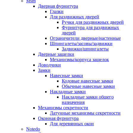
Msm
Дверная фурнитура
Глазки
Для раздвижных дверей
Ручки для раздвижных дверей
Фурнитура для раздвижных
дверей
Ограничители дверные/настенные
Шпингалеты/засовы/задвижки
Задвижки/шпингалеты
Дверные защелки
Механизмы/корпуса защелок
Доводчики
Замки
Навесные замки
Кодовые навесные замки
Обычные навесные замки
Накладные замки
Накладные замки общего
назначения
Механизмы секретности
Латунные механизмы секретности
Оконная фурнитура
Для деревянных окон
Notedo