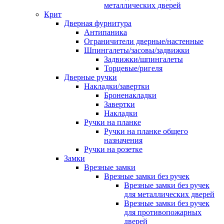
металлических дверей
Крит
Дверная фурнитура
Антипаника
Ограничители дверные/настенные
Шпингалеты/засовы/задвижки
Задвижки/шпингалеты
Торцевые/ригеля
Дверные ручки
Накладки/завертки
Броненакладки
Завертки
Накладки
Ручки на планке
Ручки на планке общего
назначения
Ручки на розетке
Замки
Врезные замки
Врезные замки без ручек
Врезные замки без ручек
для металлических дверей
Врезные замки без ручек
для противопожарных
дверей