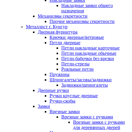
Накладные замки
Накладные замки общего
назначения
Механизмы секретности
Прочие механизмы секретности
Металлист г. Кунгур
Дверная фурнитура
Крючки дверные/ветровые
Петли дверные
Петли накладные карточные
Петли накладные обычные
Петли-бабочки без врезки
Петли-стрелы
Рояльные петли
Пружины
Шпингалеты/засовы/задвижки
Задвижки/шпингалеты
Дверные ручки
Ручки круглые дверные
Ручки-скобы
Замки
Врезные замки
Врезные замки с ручками
Врезные замки с ручками
для деревянных дверей