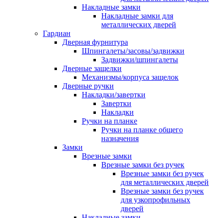
Накладные замки
Накладные замки для
металлических дверей
Гардиан
Дверная фурнитура
Шпингалеты/засовы/задвижки
Задвижки/шпингалеты
Дверные защелки
Механизмы/корпуса защелок
Дверные ручки
Накладки/завертки
Завертки
Накладки
Ручки на планке
Ручки на планке общего
назначения
Замки
Врезные замки
Врезные замки без ручек
Врезные замки без ручек
для металлических дверей
Врезные замки без ручек
для узкопрофильных
дверей
Накладные замки