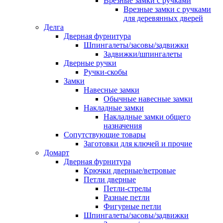
Врезные замки с ручками
Врезные замки с ручками
для деревянных дверей
Делга
Дверная фурнитура
Шпингалеты/засовы/задвижки
Задвижки/шпингалеты
Дверные ручки
Ручки-скобы
Замки
Навесные замки
Обычные навесные замки
Накладные замки
Накладные замки общего
назначения
Сопутствующие товары
Заготовки для ключей и прочие
Домарт
Дверная фурнитура
Крючки дверные/ветровые
Петли дверные
Петли-стрелы
Разные петли
Фигурные петли
Шпингалеты/засовы/задвижки