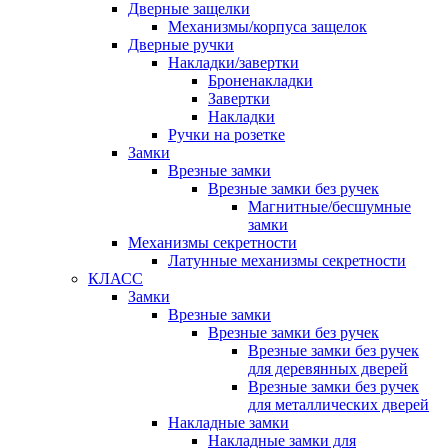
Дверные защелки
Механизмы/корпуса защелок
Дверные ручки
Накладки/завертки
Броненакладки
Завертки
Накладки
Ручки на розетке
Замки
Врезные замки
Врезные замки без ручек
Магнитные/бесшумные
замки
Механизмы секретности
Латунные механизмы секретности
КЛАСС
Замки
Врезные замки
Врезные замки без ручек
Врезные замки без ручек
для деревянных дверей
Врезные замки без ручек
для металлических дверей
Накладные замки
Накладные замки для