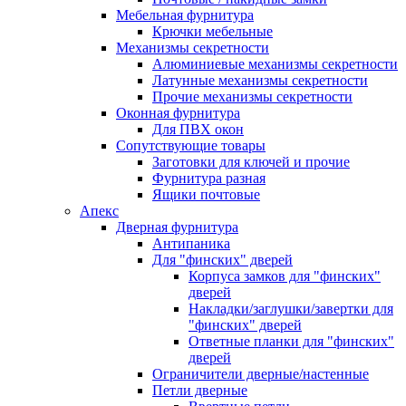
Мебельная фурнитура
Крючки мебельные
Механизмы секретности
Алюминиевые механизмы секретности
Латунные механизмы секретности
Прочие механизмы секретности
Оконная фурнитура
Для ПВХ окон
Сопутствующие товары
Заготовки для ключей и прочие
Фурнитура разная
Ящики почтовые
Апекс
Дверная фурнитура
Антипаника
Для "финских" дверей
Корпуса замков для "финских"
дверей
Накладки/заглушки/завертки для
"финских" дверей
Ответные планки для "финских"
дверей
Ограничители дверные/настенные
Петли дверные