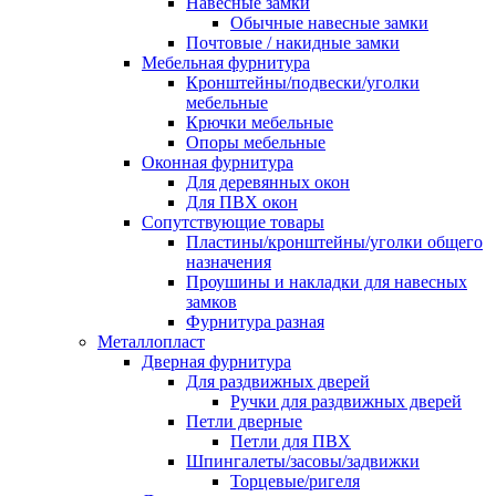
Навесные замки
Обычные навесные замки
Почтовые / накидные замки
Мебельная фурнитура
Кронштейны/подвески/уголки
мебельные
Крючки мебельные
Опоры мебельные
Оконная фурнитура
Для деревянных окон
Для ПВХ окон
Сопутствующие товары
Пластины/кронштейны/уголки общего
назначения
Проушины и накладки для навесных
замков
Фурнитура разная
Металлопласт
Дверная фурнитура
Для раздвижных дверей
Ручки для раздвижных дверей
Петли дверные
Петли для ПВХ
Шпингалеты/засовы/задвижки
Торцевые/ригеля