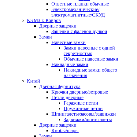
Ответные планки обычные
Электромеханические/
электромагнитные/СКУД
КЭМЗ г. Ковров
Дверные защелки
Защелки с фалевой ручкой
Замки
Навесные замки
Замки навесные с одной
секретностью
Обычные навесные замки
Накладные замки
Накладные замки общего
назначения
Китай
Дверная фурнитура
Крючки дверные/ветровые
Петли дверные
Гаражные петли
Пружинные петли
Шпингалеты/засовы/задвижки
Задвижки/шпингалеты
Дверные защелки
Кнобы/шары
Замки