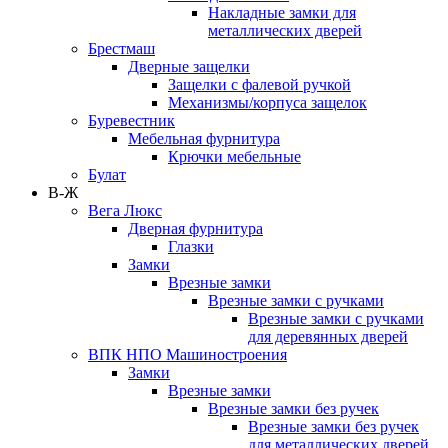
Накладные замки для
металлических дверей
Брестмаш
Дверные защелки
Защелки с фалевой ручкой
Механизмы/корпуса защелок
Буревестник
Мебельная фурнитура
Крючки мебельные
Булат
В-Ж
Вега Люкс
Дверная фурнитура
Глазки
Замки
Врезные замки
Врезные замки с ручками
Врезные замки с ручками
для деревянных дверей
ВПК НПО Машиностроения
Замки
Врезные замки
Врезные замки без ручек
Врезные замки без ручек
для металлических дверей