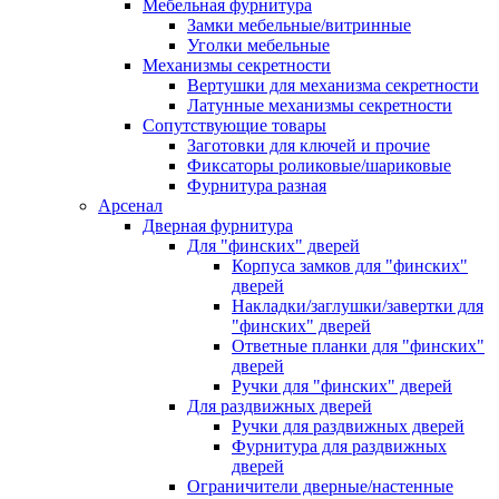
Мебельная фурнитура
Замки мебельные/витринные
Уголки мебельные
Механизмы секретности
Вертушки для механизма секретности
Латунные механизмы секретности
Сопутствующие товары
Заготовки для ключей и прочие
Фиксаторы роликовые/шариковые
Фурнитура разная
Арсенал
Дверная фурнитура
Для "финских" дверей
Корпуса замков для "финских"
дверей
Накладки/заглушки/завертки для
"финских" дверей
Ответные планки для "финских"
дверей
Ручки для "финских" дверей
Для раздвижных дверей
Ручки для раздвижных дверей
Фурнитура для раздвижных
дверей
Ограничители дверные/настенные