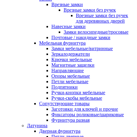
Врезные замки
Врезные замки без ручек
Врезные замки без ручек
для деревянных дверей
Навесные замки
Замки велосипедные/тросовые
Почтовые / накидные замки
Мебельная фурнитура
Замки мебельные/витринные
Зеркалодержатели
Крючки мебельные
Магнитные защелки
Направляющие
Опоры мебельные
Петли мебельные
Подпятники
Ручки-кнопки мебельные
Ручки-скобы мебельные
Сопутствующие товары
Заготовки для ключей и прочие
Фиксаторы роликовые/шариковые
Фурнитура разная
Латунина
Дверная фурнитура
Петли дверные