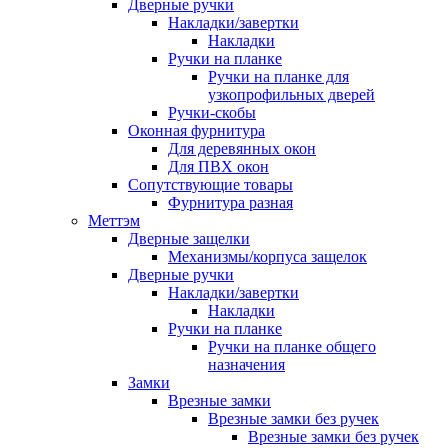
Дверные ручки
Накладки/завертки
Накладки
Ручки на планке
Ручки на планке для
узкопрофильных дверей
Ручки-скобы
Оконная фурнитура
Для деревянных окон
Для ПВХ окон
Сопутствующие товары
Фурнитура разная
Меттэм
Дверные защелки
Механизмы/корпуса защелок
Дверные ручки
Накладки/завертки
Накладки
Ручки на планке
Ручки на планке общего
назначения
Замки
Врезные замки
Врезные замки без ручек
Врезные замки без ручек