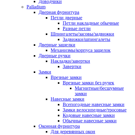
Доводчики
Palladium
Дверная фурнитура
Петли дверные
Петли накладные обычные
Разные петли
Шпингалеты/засовы/задвижки
Задвижки/шпингалеты
Дверные защелки
Механизмы/корпуса защелок
Дверные ручки
Накладки/завертки
Завертки
Замки
Врезные замки
Врезные замки без ручек
Магнитные/бесшумные
замки
Навесные замки
Всепогодные навесные замки
Замки велосипедные/тросовые
Кодовые навесные замки
Обычные навесные замки
Оконная фурнитура
Для деревянных окон