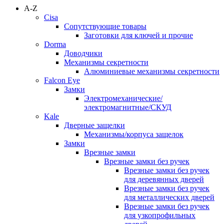
A-Z
Cisa
Сопутствующие товары
Заготовки для ключей и прочие
Dorma
Доводчики
Механизмы секретности
Алюминиевые механизмы секретности
Falcon Eye
Замки
Электромеханические/
электромагнитные/СКУД
Kale
Дверные защелки
Механизмы/корпуса защелок
Замки
Врезные замки
Врезные замки без ручек
Врезные замки без ручек
для деревянных дверей
Врезные замки без ручек
для металлических дверей
Врезные замки без ручек
для узкопрофильных