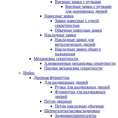
Врезные замки с ручками
Врезные замки с ручками
для деревянных дверей
Навесные замки
Замки навесные с одной
секретностью
Обычные навесные замки
Накладные замки
Накладные замки для
металлических дверей
Накладные замки общего
назначения
Механизмы секретности
Алюминиевые механизмы секретности
Прочие механизмы секретности
Ирбис
Дверная фурнитура
Для раздвижных дверей
Ручки для раздвижных дверей
Фурнитура для раздвижных
дверей
Петли дверные
Петли накладные обычные
Шпингалеты/засовы/задвижки
Задвижки/шпингалеты