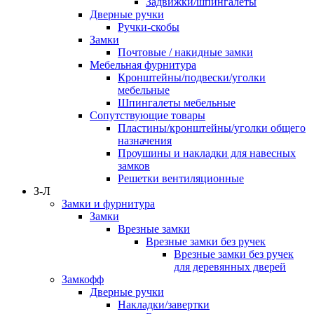
Задвижки/шпингалеты
Дверные ручки
Ручки-скобы
Замки
Почтовые / накидные замки
Мебельная фурнитура
Кронштейны/подвески/уголки
мебельные
Шпингалеты мебельные
Сопутствующие товары
Пластины/кронштейны/уголки общего
назначения
Проушины и накладки для навесных
замков
Решетки вентиляционные
З-Л
Замки и фурнитура
Замки
Врезные замки
Врезные замки без ручек
Врезные замки без ручек
для деревянных дверей
Замкофф
Дверные ручки
Накладки/завертки