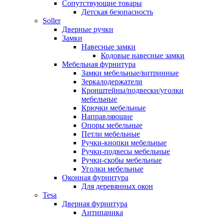
Сопутствующие товары
Детская безопасность
Soller
Дверные ручки
Замки
Навесные замки
Кодовые навесные замки
Мебельная фурнитура
Замки мебельные/витринные
Зеркалодержатели
Кронштейны/подвески/уголки
мебельные
Крючки мебельные
Направляющие
Опоры мебельные
Петли мебельные
Ручки-кнопки мебельные
Ручки-подвесы мебельные
Ручки-скобы мебельные
Уголки мебельные
Оконная фурнитура
Для деревянных окон
Tesa
Дверная фурнитура
Антипаника