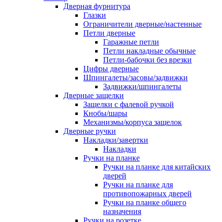
Дверная фурнитура
Глазки
Ограничители дверные/настенные
Петли дверные
Гаражные петли
Петли накладные обычные
Петли-бабочки без врезки
Цифры дверные
Шпингалеты/засовы/задвижки
Задвижки/шпингалеты
Дверные защелки
Защелки с фалевой ручкой
Кнобы/шары
Механизмы/корпуса защелок
Дверные ручки
Накладки/завертки
Накладки
Ручки на планке
Ручки на планке для китайских
дверей
Ручки на планке для
противопожарных дверей
Ручки на планке общего
назначения
Ручки на розетке