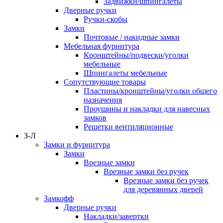
Задвижки/шпингалеты
Дверные ручки
Ручки-скобы
Замки
Почтовые / накидные замки
Мебельная фурнитура
Кронштейны/подвески/уголки
мебельные
Шпингалеты мебельные
Сопутствующие товары
Пластины/кронштейны/уголки общего
назначения
Проушины и накладки для навесных
замков
Решетки вентиляционные
З-Л
Замки и фурнитура
Замки
Врезные замки
Врезные замки без ручек
Врезные замки без ручек
для деревянных дверей
Замкофф
Дверные ручки
Накладки/завертки