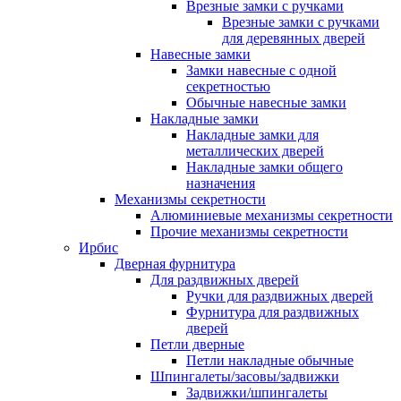
Врезные замки с ручками
Врезные замки с ручками
для деревянных дверей
Навесные замки
Замки навесные с одной
секретностью
Обычные навесные замки
Накладные замки
Накладные замки для
металлических дверей
Накладные замки общего
назначения
Механизмы секретности
Алюминиевые механизмы секретности
Прочие механизмы секретности
Ирбис
Дверная фурнитура
Для раздвижных дверей
Ручки для раздвижных дверей
Фурнитура для раздвижных
дверей
Петли дверные
Петли накладные обычные
Шпингалеты/засовы/задвижки
Задвижки/шпингалеты