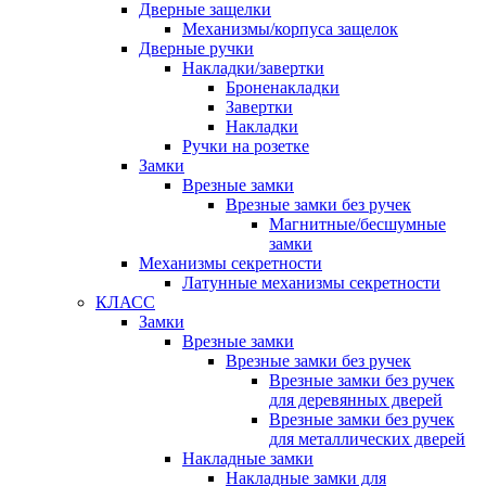
Дверные защелки
Механизмы/корпуса защелок
Дверные ручки
Накладки/завертки
Броненакладки
Завертки
Накладки
Ручки на розетке
Замки
Врезные замки
Врезные замки без ручек
Магнитные/бесшумные
замки
Механизмы секретности
Латунные механизмы секретности
КЛАСС
Замки
Врезные замки
Врезные замки без ручек
Врезные замки без ручек
для деревянных дверей
Врезные замки без ручек
для металлических дверей
Накладные замки
Накладные замки для