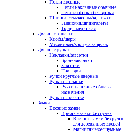
Петли дверные
Петли накладные обычные
Петли-бабочки без врезки
Шпингалеты/засовы/задвижки
Задвижки/шпингалеты
Торцевые/ригеля
Дверные защелки
Кнобы/шары
Механизмы/корпуса защелок
Дверные ручки
Накладки/завертки
Броненакладки
Завертки
Накладки
Ручки круглые дверные
Ручки на планке
Ручки на планке общего
назначения
Ручки на розетке
Замки
Врезные замки
Врезные замки без ручек
Врезные замки без ручек
для деревянных дверей
Магнитные/бесшумные