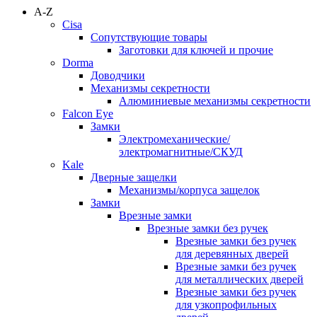
A-Z
Cisa
Сопутствующие товары
Заготовки для ключей и прочие
Dorma
Доводчики
Механизмы секретности
Алюминиевые механизмы секретности
Falcon Eye
Замки
Электромеханические/
электромагнитные/СКУД
Kale
Дверные защелки
Механизмы/корпуса защелок
Замки
Врезные замки
Врезные замки без ручек
Врезные замки без ручек
для деревянных дверей
Врезные замки без ручек
для металлических дверей
Врезные замки без ручек
для узкопрофильных