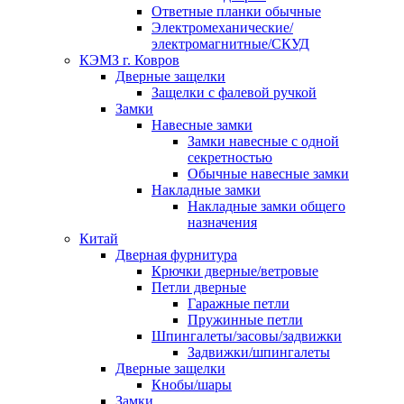
Ответные планки обычные
Электромеханические/
электромагнитные/СКУД
КЭМЗ г. Ковров
Дверные защелки
Защелки с фалевой ручкой
Замки
Навесные замки
Замки навесные с одной
секретностью
Обычные навесные замки
Накладные замки
Накладные замки общего
назначения
Китай
Дверная фурнитура
Крючки дверные/ветровые
Петли дверные
Гаражные петли
Пружинные петли
Шпингалеты/засовы/задвижки
Задвижки/шпингалеты
Дверные защелки
Кнобы/шары
Замки