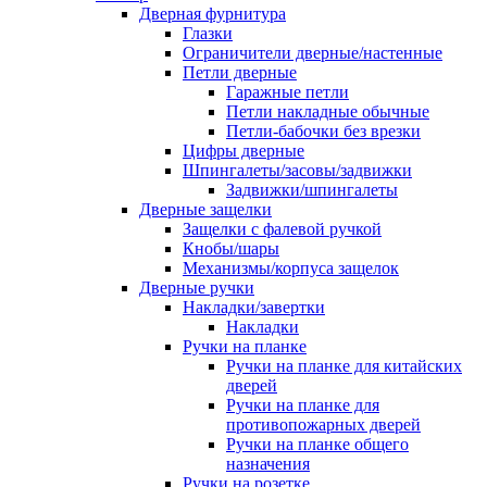
Дверная фурнитура
Глазки
Ограничители дверные/настенные
Петли дверные
Гаражные петли
Петли накладные обычные
Петли-бабочки без врезки
Цифры дверные
Шпингалеты/засовы/задвижки
Задвижки/шпингалеты
Дверные защелки
Защелки с фалевой ручкой
Кнобы/шары
Механизмы/корпуса защелок
Дверные ручки
Накладки/завертки
Накладки
Ручки на планке
Ручки на планке для китайских
дверей
Ручки на планке для
противопожарных дверей
Ручки на планке общего
назначения
Ручки на розетке