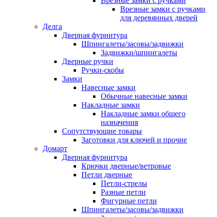
Врезные замки с ручками
Врезные замки с ручками
для деревянных дверей
Делга
Дверная фурнитура
Шпингалеты/засовы/задвижки
Задвижки/шпингалеты
Дверные ручки
Ручки-скобы
Замки
Навесные замки
Обычные навесные замки
Накладные замки
Накладные замки общего
назначения
Сопутствующие товары
Заготовки для ключей и прочие
Домарт
Дверная фурнитура
Крючки дверные/ветровые
Петли дверные
Петли-стрелы
Разные петли
Фигурные петли
Шпингалеты/засовы/задвижки