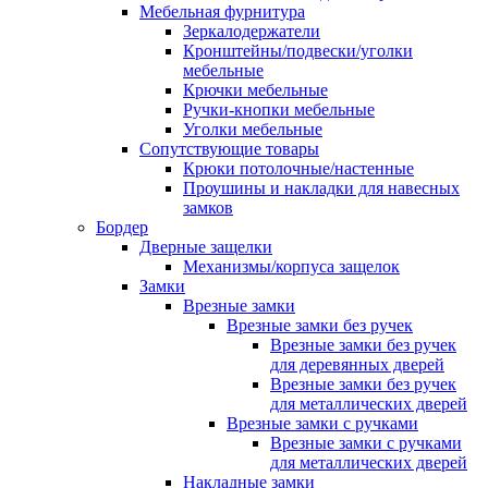
Мебельная фурнитура
Зеркалодержатели
Кронштейны/подвески/уголки
мебельные
Крючки мебельные
Ручки-кнопки мебельные
Уголки мебельные
Сопутствующие товары
Крюки потолочные/настенные
Проушины и накладки для навесных
замков
Бордер
Дверные защелки
Механизмы/корпуса защелок
Замки
Врезные замки
Врезные замки без ручек
Врезные замки без ручек
для деревянных дверей
Врезные замки без ручек
для металлических дверей
Врезные замки с ручками
Врезные замки с ручками
для металлических дверей
Накладные замки