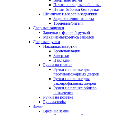
Ввертные петли
Петли накладные обычные
Петли-бабочки без врезки
Шпингалеты/засовы/задвижки
Задвижки/шпингалеты
Торцевые/ригеля
Дверные защелки
Защелки с фалевой ручкой
Механизмы/корпуса защелок
Дверные ручки
Накладки/завертки
Броненакладки
Завертки
Накладки
Ручки на планке
Ручки на планке для
противопожарных дверей
Ручки на планке для
узкопрофильных дверей
Ручки на планке общего
назначения
Ручки на розетке
Ручки-скобы
Замки
Врезные замки