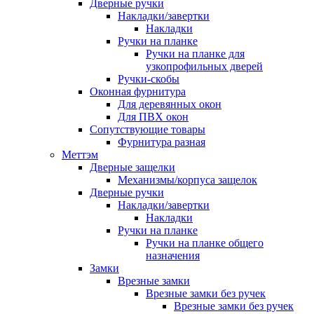
Дверные ручки
Накладки/завертки
Накладки
Ручки на планке
Ручки на планке для
узкопрофильных дверей
Ручки-скобы
Оконная фурнитура
Для деревянных окон
Для ПВХ окон
Сопутствующие товары
Фурнитура разная
Меттэм
Дверные защелки
Механизмы/корпуса защелок
Дверные ручки
Накладки/завертки
Накладки
Ручки на планке
Ручки на планке общего
назначения
Замки
Врезные замки
Врезные замки без ручек
Врезные замки без ручек