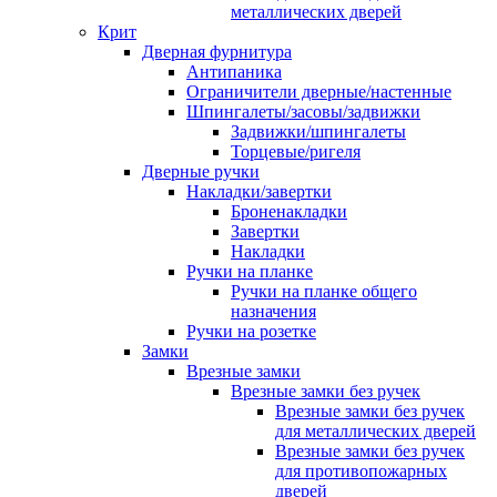
металлических дверей
Крит
Дверная фурнитура
Антипаника
Ограничители дверные/настенные
Шпингалеты/засовы/задвижки
Задвижки/шпингалеты
Торцевые/ригеля
Дверные ручки
Накладки/завертки
Броненакладки
Завертки
Накладки
Ручки на планке
Ручки на планке общего
назначения
Ручки на розетке
Замки
Врезные замки
Врезные замки без ручек
Врезные замки без ручек
для металлических дверей
Врезные замки без ручек
для противопожарных
дверей