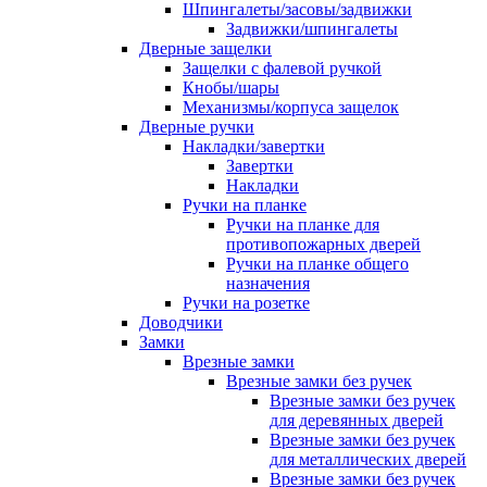
Шпингалеты/засовы/задвижки
Задвижки/шпингалеты
Дверные защелки
Защелки с фалевой ручкой
Кнобы/шары
Механизмы/корпуса защелок
Дверные ручки
Накладки/завертки
Завертки
Накладки
Ручки на планке
Ручки на планке для
противопожарных дверей
Ручки на планке общего
назначения
Ручки на розетке
Доводчики
Замки
Врезные замки
Врезные замки без ручек
Врезные замки без ручек
для деревянных дверей
Врезные замки без ручек
для металлических дверей
Врезные замки без ручек