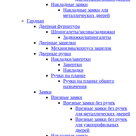
Накладные замки
Накладные замки для
металлических дверей
Гардиан
Дверная фурнитура
Шпингалеты/засовы/задвижки
Задвижки/шпингалеты
Дверные защелки
Механизмы/корпуса защелок
Дверные ручки
Накладки/завертки
Завертки
Накладки
Ручки на планке
Ручки на планке общего
назначения
Замки
Врезные замки
Врезные замки без ручек
Врезные замки без ручек
для металлических дверей
Врезные замки без ручек
для узкопрофильных
дверей
Накладные замки