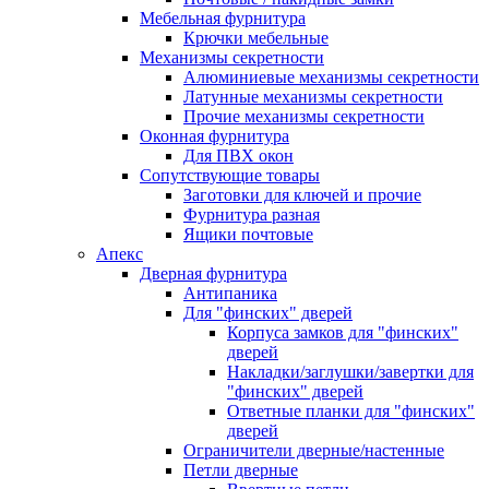
Мебельная фурнитура
Крючки мебельные
Механизмы секретности
Алюминиевые механизмы секретности
Латунные механизмы секретности
Прочие механизмы секретности
Оконная фурнитура
Для ПВХ окон
Сопутствующие товары
Заготовки для ключей и прочие
Фурнитура разная
Ящики почтовые
Апекс
Дверная фурнитура
Антипаника
Для "финских" дверей
Корпуса замков для "финских"
дверей
Накладки/заглушки/завертки для
"финских" дверей
Ответные планки для "финских"
дверей
Ограничители дверные/настенные
Петли дверные