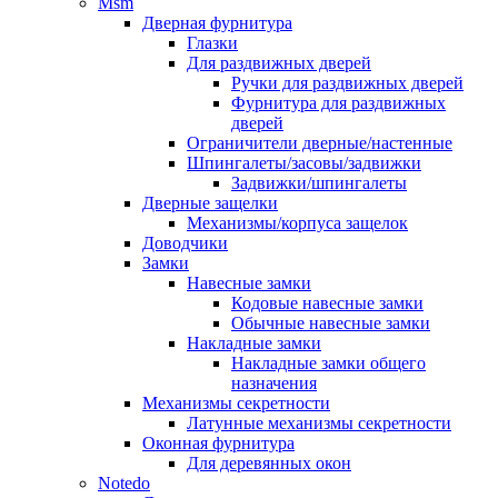
Msm
Дверная фурнитура
Глазки
Для раздвижных дверей
Ручки для раздвижных дверей
Фурнитура для раздвижных
дверей
Ограничители дверные/настенные
Шпингалеты/засовы/задвижки
Задвижки/шпингалеты
Дверные защелки
Механизмы/корпуса защелок
Доводчики
Замки
Навесные замки
Кодовые навесные замки
Обычные навесные замки
Накладные замки
Накладные замки общего
назначения
Механизмы секретности
Латунные механизмы секретности
Оконная фурнитура
Для деревянных окон
Notedo