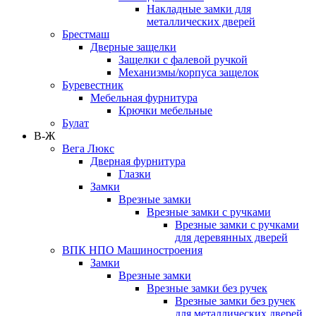
Накладные замки для
металлических дверей
Брестмаш
Дверные защелки
Защелки с фалевой ручкой
Механизмы/корпуса защелок
Буревестник
Мебельная фурнитура
Крючки мебельные
Булат
В-Ж
Вега Люкс
Дверная фурнитура
Глазки
Замки
Врезные замки
Врезные замки с ручками
Врезные замки с ручками
для деревянных дверей
ВПК НПО Машиностроения
Замки
Врезные замки
Врезные замки без ручек
Врезные замки без ручек
для металлических дверей