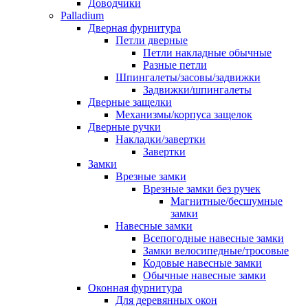
Доводчики
Palladium
Дверная фурнитура
Петли дверные
Петли накладные обычные
Разные петли
Шпингалеты/засовы/задвижки
Задвижки/шпингалеты
Дверные защелки
Механизмы/корпуса защелок
Дверные ручки
Накладки/завертки
Завертки
Замки
Врезные замки
Врезные замки без ручек
Магнитные/бесшумные
замки
Навесные замки
Всепогодные навесные замки
Замки велосипедные/тросовые
Кодовые навесные замки
Обычные навесные замки
Оконная фурнитура
Для деревянных окон