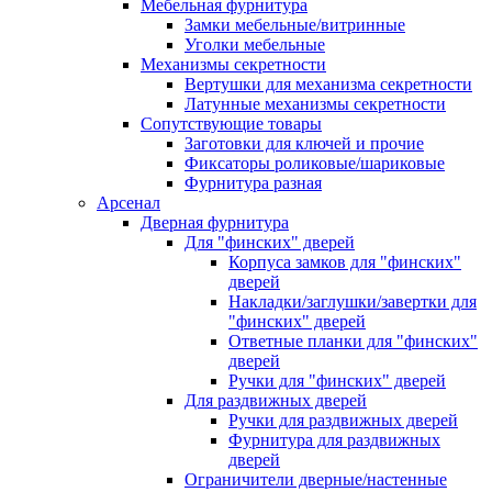
Мебельная фурнитура
Замки мебельные/витринные
Уголки мебельные
Механизмы секретности
Вертушки для механизма секретности
Латунные механизмы секретности
Сопутствующие товары
Заготовки для ключей и прочие
Фиксаторы роликовые/шариковые
Фурнитура разная
Арсенал
Дверная фурнитура
Для "финских" дверей
Корпуса замков для "финских"
дверей
Накладки/заглушки/завертки для
"финских" дверей
Ответные планки для "финских"
дверей
Ручки для "финских" дверей
Для раздвижных дверей
Ручки для раздвижных дверей
Фурнитура для раздвижных
дверей
Ограничители дверные/настенные