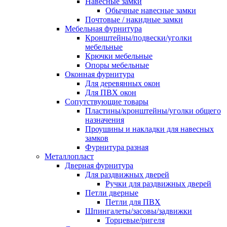
Навесные замки
Обычные навесные замки
Почтовые / накидные замки
Мебельная фурнитура
Кронштейны/подвески/уголки
мебельные
Крючки мебельные
Опоры мебельные
Оконная фурнитура
Для деревянных окон
Для ПВХ окон
Сопутствующие товары
Пластины/кронштейны/уголки общего
назначения
Проушины и накладки для навесных
замков
Фурнитура разная
Металлопласт
Дверная фурнитура
Для раздвижных дверей
Ручки для раздвижных дверей
Петли дверные
Петли для ПВХ
Шпингалеты/засовы/задвижки
Торцевые/ригеля