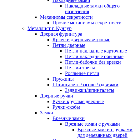
Накладные замки
Накладные замки общего
назначения
Механизмы секретности
Прочие механизмы секретности
Металлист г. Кунгур
Дверная фурнитура
Крючки дверные/ветровые
Петли дверные
Петли накладные карточные
Петли накладные обычные
Петли-бабочки без врезки
Петли-стрелы
Рояльные петли
Пружины
Шпингалеты/засовы/задвижки
Задвижки/шпингалеты
Дверные ручки
Ручки круглые дверные
Ручки-скобы
Замки
Врезные замки
Врезные замки с ручками
Врезные замки с ручками
для деревянных дверей