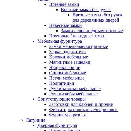
Врезные замки
Врезные замки без ручек
Врезные замки без ручек
для деревянных дверей
Навесные замки
Замки велосипедные/тросовые
Почтовые / накидные замки
Мебельная фурнитура
Замки мебельные/витринные
Зеркалодержатели
Крючки мебельные
Магнитные защелки
Направляющие
Опоры мебельные
Петли мебельные
Подпятники
Ручки-кнопки мебельные
Ручки-скобы мебельные
Сопутствующие товары
Заготовки для ключей и прочие
Фиксаторы роликовые/шариковые
Фурнитура разная
Латунина
Дверная фурнитура
Петли дверные