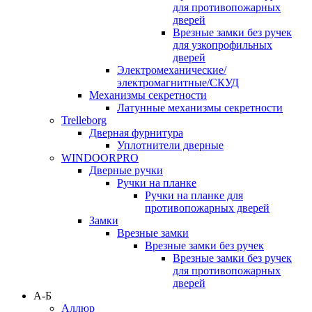
для противопожарных
дверей
Врезные замки без ручек
для узкопрофильных
дверей
Электромеханические/
электромагнитные/СКУД
Механизмы секретности
Латунные механизмы секретности
Trelleborg
Дверная фурнитура
Уплотнители дверные
WINDOORPRO
Дверные ручки
Ручки на планке
Ручки на планке для
противопожарных дверей
Замки
Врезные замки
Врезные замки без ручек
Врезные замки без ручек
для противопожарных
дверей
А-Б
Аллюр