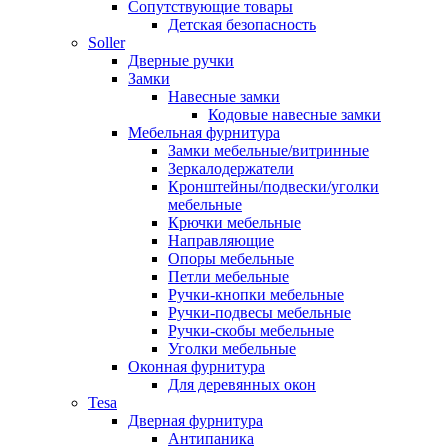
Сопутствующие товары
Детская безопасность
Soller
Дверные ручки
Замки
Навесные замки
Кодовые навесные замки
Мебельная фурнитура
Замки мебельные/витринные
Зеркалодержатели
Кронштейны/подвески/уголки
мебельные
Крючки мебельные
Направляющие
Опоры мебельные
Петли мебельные
Ручки-кнопки мебельные
Ручки-подвесы мебельные
Ручки-скобы мебельные
Уголки мебельные
Оконная фурнитура
Для деревянных окон
Tesa
Дверная фурнитура
Антипаника