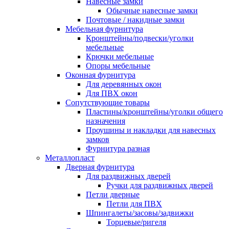
Навесные замки
Обычные навесные замки
Почтовые / накидные замки
Мебельная фурнитура
Кронштейны/подвески/уголки
мебельные
Крючки мебельные
Опоры мебельные
Оконная фурнитура
Для деревянных окон
Для ПВХ окон
Сопутствующие товары
Пластины/кронштейны/уголки общего
назначения
Проушины и накладки для навесных
замков
Фурнитура разная
Металлопласт
Дверная фурнитура
Для раздвижных дверей
Ручки для раздвижных дверей
Петли дверные
Петли для ПВХ
Шпингалеты/засовы/задвижки
Торцевые/ригеля