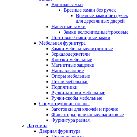
Врезные замки
Врезные замки без ручек
Врезные замки без ручек
для деревянных дверей
Навесные замки
Замки велосипедные/тросовые
Почтовые / накидные замки
Мебельная фурнитура
Замки мебельные/витринные
Зеркалодержатели
Крючки мебельные
Магнитные защелки
Направляющие
Опоры мебельные
Петли мебельные
Подпятники
Ручки-кнопки мебельные
Ручки-скобы мебельные
Сопутствующие товары
Заготовки для ключей и прочие
Фиксаторы роликовые/шариковые
Фурнитура разная
Латунина
Дверная фурнитура
Петли дверные