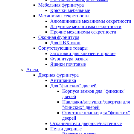
Мебельная фурнитура
Крючки мебельные
Механизмы секретности
Алюминиевые механизмы секретности
Латунные механизмы секретности
Прочие механизмы секретности
Оконная фурнитура
Для ПВХ окон
Сопутствующие товары
Заготовки для ключей и прочие
Фурнитура разная
Ящики почтовые
Апекс
Дверная фурнитура
Антипаника
Для "финских" дверей
Корпуса замков для "финских"
дверей
Накладки/заглушки/завертки для
"финских" дверей
Ответные планки для "финских"
дверей
Ограничители дверные/настенные
Петли дверные