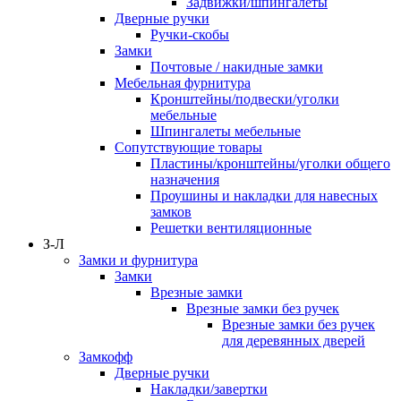
Задвижки/шпингалеты
Дверные ручки
Ручки-скобы
Замки
Почтовые / накидные замки
Мебельная фурнитура
Кронштейны/подвески/уголки
мебельные
Шпингалеты мебельные
Сопутствующие товары
Пластины/кронштейны/уголки общего
назначения
Проушины и накладки для навесных
замков
Решетки вентиляционные
З-Л
Замки и фурнитура
Замки
Врезные замки
Врезные замки без ручек
Врезные замки без ручек
для деревянных дверей
Замкофф
Дверные ручки
Накладки/завертки