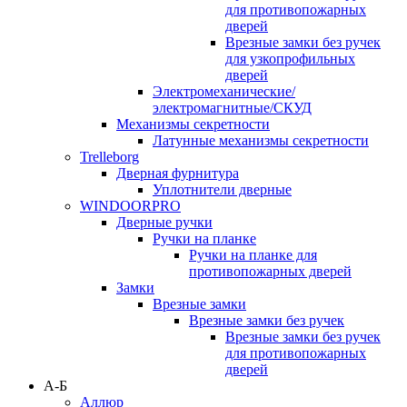
для противопожарных
дверей
Врезные замки без ручек
для узкопрофильных
дверей
Электромеханические/
электромагнитные/СКУД
Механизмы секретности
Латунные механизмы секретности
Trelleborg
Дверная фурнитура
Уплотнители дверные
WINDOORPRO
Дверные ручки
Ручки на планке
Ручки на планке для
противопожарных дверей
Замки
Врезные замки
Врезные замки без ручек
Врезные замки без ручек
для противопожарных
дверей
А-Б
Аллюр