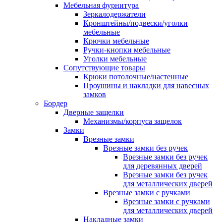
Мебельная фурнитура
Зеркалодержатели
Кронштейны/подвески/уголки
мебельные
Крючки мебельные
Ручки-кнопки мебельные
Уголки мебельные
Сопутствующие товары
Крюки потолочные/настенные
Проушины и накладки для навесных
замков
Бордер
Дверные защелки
Механизмы/корпуса защелок
Замки
Врезные замки
Врезные замки без ручек
Врезные замки без ручек
для деревянных дверей
Врезные замки без ручек
для металлических дверей
Врезные замки с ручками
Врезные замки с ручками
для металлических дверей
Накладные замки