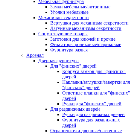
Мебельная фурнитура
Замки мебельные/витринные
Уголки мебельные
Механизмы секретности
Вертушки для механизма секретности
Латунные механизмы секретности
Сопутствующие товары
Заготовки для ключей и прочие
Фиксаторы роликовые/шариковые
Фурнитура разная
Арсенал
Дверная фурнитура
Для "финских" дверей
Корпуса замков для "финских"
дверей
Накладки/заглушки/завертки для
"финских" дверей
Ответные планки для "финских"
дверей
Ручки для "финских" дверей
Для раздвижных дверей
Ручки для раздвижных дверей
Фурнитура для раздвижных
дверей
Ограничители дверные/настенные