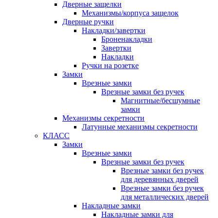
Дверные защелки
Механизмы/корпуса защелок
Дверные ручки
Накладки/завертки
Броненакладки
Завертки
Накладки
Ручки на розетке
Замки
Врезные замки
Врезные замки без ручек
Магнитные/бесшумные
замки
Механизмы секретности
Латунные механизмы секретности
КЛАСС
Замки
Врезные замки
Врезные замки без ручек
Врезные замки без ручек
для деревянных дверей
Врезные замки без ручек
для металлических дверей
Накладные замки
Накладные замки для