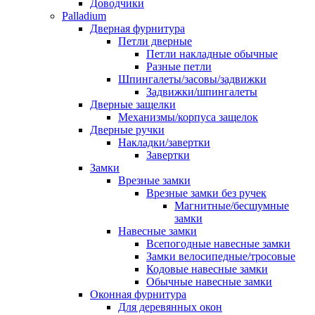
Доводчики
Palladium
Дверная фурнитура
Петли дверные
Петли накладные обычные
Разные петли
Шпингалеты/засовы/задвижки
Задвижки/шпингалеты
Дверные защелки
Механизмы/корпуса защелок
Дверные ручки
Накладки/завертки
Завертки
Замки
Врезные замки
Врезные замки без ручек
Магнитные/бесшумные
замки
Навесные замки
Всепогодные навесные замки
Замки велосипедные/тросовые
Кодовые навесные замки
Обычные навесные замки
Оконная фурнитура
Для деревянных окон