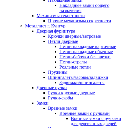
Накладные замки
Накладные замки общего
назначения
Механизмы секретности
Прочие механизмы секретности
Металлист г. Кунгур
Дверная фурнитура
Крючки дверные/ветровые
Петли дверные
Петли накладные карточные
Петли накладные обычные
Петли-бабочки без врезки
Петли-стрелы
Рояльные петли
Пружины
Шпингалеты/засовы/задвижки
Задвижки/шпингалеты
Дверные ручки
Ручки круглые дверные
Ручки-скобы
Замки
Врезные замки
Врезные замки с ручками
Врезные замки с ручками
для деревянных дверей