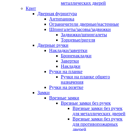
металлических дверей
Крит
Дверная фурнитура
Антипаника
Ограничители дверные/настенные
Шпингалеты/засовы/задвижки
Задвижки/шпингалеты
Торцевые/ригеля
Дверные ручки
Накладки/завертки
Броненакладки
Завертки
Накладки
Ручки на планке
Ручки на планке общего
назначения
Ручки на розетке
Замки
Врезные замки
Врезные замки без ручек
Врезные замки без ручек
для металлических дверей
Врезные замки без ручек
для противопожарных
дверей