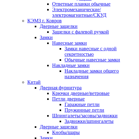
Ответные планки обычные
Электромеханические/
электромагнитные/СКУД
КЭМЗ г. Ковров
Дверные защелки
Защелки с фалевой ручкой
Замки
Навесные замки
Замки навесные с одной
секретностью
Обычные навесные замки
Накладные замки
Накладные замки общего
назначения
Китай
Дверная фурнитура
Крючки дверные/ветровые
Петли дверные
Гаражные петли
Пружинные петли
Шпингалеты/засовы/задвижки
Задвижки/шпингалеты
Дверные защелки
Кнобы/шары
Замки