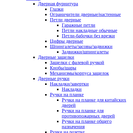
Дверная фурнитура
Глазки
Ограничители дверные/настенные
Петли дверные
Гаражные петли
Петли накладные обычные
Петли-бабочки без врезки
Цифры дверные
Шпингалеты/засовы/задвижки
Задвижки/шпингалеты
Дверные защелки
Защелки с фалевой ручкой
Кнобы/шары
Механизмы/корпуса защелок
Дверные ручки
Накладки/завертки
Накладки
Ручки на планке
Ручки на планке для китайских
дверей
Ручки на планке для
противопожарных дверей
Ручки на планке общего
назначения
Ручки на розетке