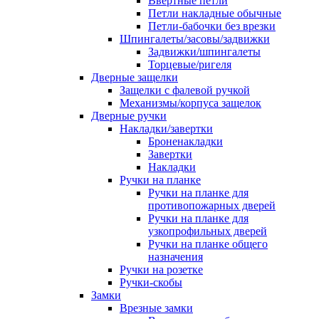
Ввертные петли
Петли накладные обычные
Петли-бабочки без врезки
Шпингалеты/засовы/задвижки
Задвижки/шпингалеты
Торцевые/ригеля
Дверные защелки
Защелки с фалевой ручкой
Механизмы/корпуса защелок
Дверные ручки
Накладки/завертки
Броненакладки
Завертки
Накладки
Ручки на планке
Ручки на планке для
противопожарных дверей
Ручки на планке для
узкопрофильных дверей
Ручки на планке общего
назначения
Ручки на розетке
Ручки-скобы
Замки
Врезные замки