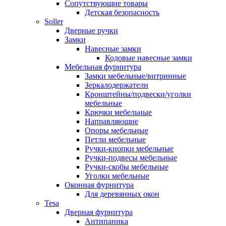
Сопутствующие товары
Детская безопасность
Soller
Дверные ручки
Замки
Навесные замки
Кодовые навесные замки
Мебельная фурнитура
Замки мебельные/витринные
Зеркалодержатели
Кронштейны/подвески/уголки
мебельные
Крючки мебельные
Направляющие
Опоры мебельные
Петли мебельные
Ручки-кнопки мебельные
Ручки-подвесы мебельные
Ручки-скобы мебельные
Уголки мебельные
Оконная фурнитура
Для деревянных окон
Tesa
Дверная фурнитура
Антипаника