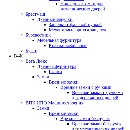
Накладные замки для
металлических дверей
Брестмаш
Дверные защелки
Защелки с фалевой ручкой
Механизмы/корпуса защелок
Буревестник
Мебельная фурнитура
Крючки мебельные
Булат
В-Ж
Вега Люкс
Дверная фурнитура
Глазки
Замки
Врезные замки
Врезные замки с ручками
Врезные замки с ручками
для деревянных дверей
ВПК НПО Машиностроения
Замки
Врезные замки
Врезные замки без ручек
Врезные замки без ручек
для металлических дверей