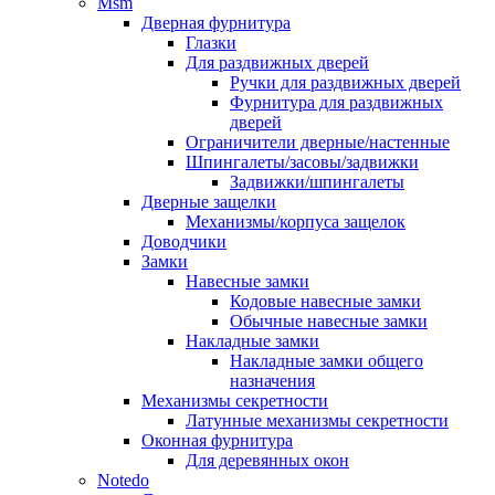
Msm
Дверная фурнитура
Глазки
Для раздвижных дверей
Ручки для раздвижных дверей
Фурнитура для раздвижных
дверей
Ограничители дверные/настенные
Шпингалеты/засовы/задвижки
Задвижки/шпингалеты
Дверные защелки
Механизмы/корпуса защелок
Доводчики
Замки
Навесные замки
Кодовые навесные замки
Обычные навесные замки
Накладные замки
Накладные замки общего
назначения
Механизмы секретности
Латунные механизмы секретности
Оконная фурнитура
Для деревянных окон
Notedo