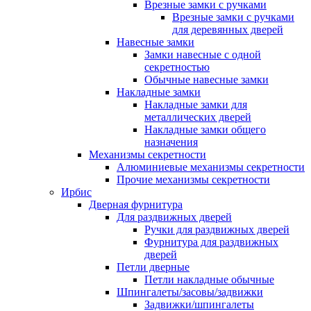
Врезные замки с ручками
Врезные замки с ручками
для деревянных дверей
Навесные замки
Замки навесные с одной
секретностью
Обычные навесные замки
Накладные замки
Накладные замки для
металлических дверей
Накладные замки общего
назначения
Механизмы секретности
Алюминиевые механизмы секретности
Прочие механизмы секретности
Ирбис
Дверная фурнитура
Для раздвижных дверей
Ручки для раздвижных дверей
Фурнитура для раздвижных
дверей
Петли дверные
Петли накладные обычные
Шпингалеты/засовы/задвижки
Задвижки/шпингалеты