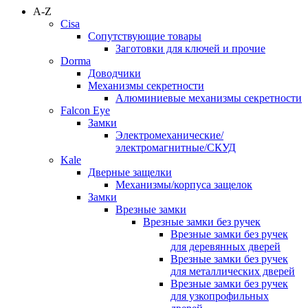
A-Z
Cisa
Сопутствующие товары
Заготовки для ключей и прочие
Dorma
Доводчики
Механизмы секретности
Алюминиевые механизмы секретности
Falcon Eye
Замки
Электромеханические/
электромагнитные/СКУД
Kale
Дверные защелки
Механизмы/корпуса защелок
Замки
Врезные замки
Врезные замки без ручек
Врезные замки без ручек
для деревянных дверей
Врезные замки без ручек
для металлических дверей
Врезные замки без ручек
для узкопрофильных