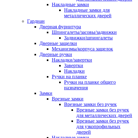
Накладные замки
Накладные замки для
металлических дверей
Гардиан
Дверная фурнитура
Шпингалеты/засовы/задвижки
Задвижки/шпингалеты
Дверные защелки
Механизмы/корпуса защелок
Дверные ручки
Накладки/завертки
Завертки
Накладки
Ручки на планке
Ручки на планке общего
назначения
Замки
Врезные замки
Врезные замки без ручек
Врезные замки без ручек
для металлических дверей
Врезные замки без ручек
для узкопрофильных
дверей
Накладные замки