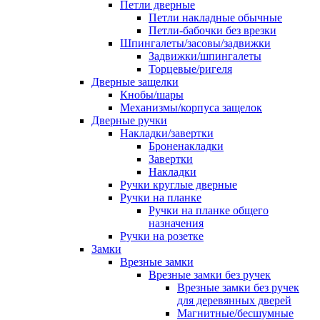
Петли дверные
Петли накладные обычные
Петли-бабочки без врезки
Шпингалеты/засовы/задвижки
Задвижки/шпингалеты
Торцевые/ригеля
Дверные защелки
Кнобы/шары
Механизмы/корпуса защелок
Дверные ручки
Накладки/завертки
Броненакладки
Завертки
Накладки
Ручки круглые дверные
Ручки на планке
Ручки на планке общего
назначения
Ручки на розетке
Замки
Врезные замки
Врезные замки без ручек
Врезные замки без ручек
для деревянных дверей
Магнитные/бесшумные