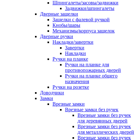
Шпингалеты/засовы/задвижки
Задвижки/шпингалеты
Дверные защелки
Защелки с фалевой ручкой
Кнобы/шары
Механизмы/корпуса защелок
Дверные ручки
Накладки/завертки
Завертки
Накладки
Ручки на планке
Ручки на планке для
противопожарных дверей
Ручки на планке общего
назначения
Ручки на розетке
Доводчики
Замки
Врезные замки
Врезные замки без ручек
Врезные замки без ручек
для деревянных дверей
Врезные замки без ручек
для металлических дверей
Врезные замки без ручек