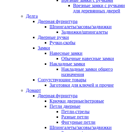
Врезные замки с ручками
Врезные замки с ручками
для деревянных дверей
Делга
Дверная фурнитура
Шпингалеты/засовы/задвижки
Задвижки/шпингалеты
Дверные ручки
Ручки-скобы
Замки
Навесные замки
Обычные навесные замки
Накладные замки
Накладные замки общего
назначения
Сопутствующие товары
Заготовки для ключей и прочие
Домарт
Дверная фурнитура
Крючки дверные/ветровые
Петли дверные
Петли-стрелы
Разные петли
Фигурные петли
Шпингалеты/засовы/задвижки