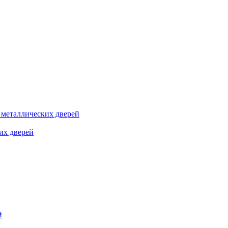
я металлических дверей
их дверей
й