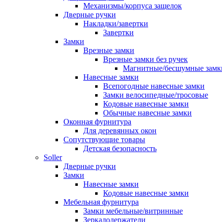
Механизмы/корпуса защелок
Дверные ручки
Накладки/завертки
Завертки
Замки
Врезные замки
Врезные замки без ручек
Магнитные/бесшумные замк
Навесные замки
Всепогодные навесные замки
Замки велосипедные/тросовые
Кодовые навесные замки
Обычные навесные замки
Оконная фурнитура
Для деревянных окон
Сопутствующие товары
Детская безопасность
Soller
Дверные ручки
Замки
Навесные замки
Кодовые навесные замки
Мебельная фурнитура
Замки мебельные/витринные
Зеркалодержатели