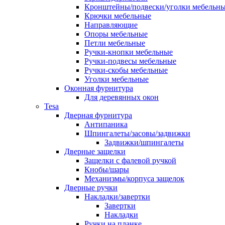
Кронштейны/подвески/уголки мебельн
Крючки мебельные
Направляющие
Опоры мебельные
Петли мебельные
Ручки-кнопки мебельные
Ручки-подвесы мебельные
Ручки-скобы мебельные
Уголки мебельные
Оконная фурнитура
Для деревянных окон
Tesa
Дверная фурнитура
Антипаника
Шпингалеты/засовы/задвижки
Задвижки/шпингалеты
Дверные защелки
Защелки с фалевой ручкой
Кнобы/шары
Механизмы/корпуса защелок
Дверные ручки
Накладки/завертки
Завертки
Накладки
Ручки на планке