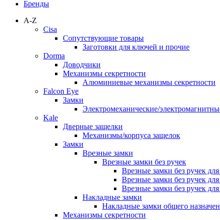
Бренды
A-Z
Cisa
Сопутствующие товары
Заготовки для ключей и прочие
Dorma
Доводчики
Механизмы секретности
Алюминиевые механизмы секретности
Falcon Eye
Замки
Электромеханические/электромагнитн
Kale
Дверные защелки
Механизмы/корпуса защелок
Замки
Врезные замки
Врезные замки без ручек
Врезные замки без ручек дл
Врезные замки без ручек дл
Врезные замки без ручек дл
Накладные замки
Накладные замки общего назначе
Механизмы секретности