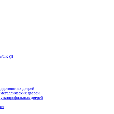
ые/СКУД
я деревянных дверей
я металлических дверей
я узкопрофильных дверей
ния