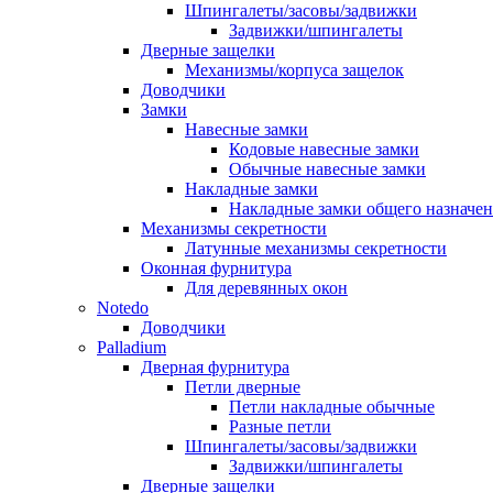
Шпингалеты/засовы/задвижки
Задвижки/шпингалеты
Дверные защелки
Механизмы/корпуса защелок
Доводчики
Замки
Навесные замки
Кодовые навесные замки
Обычные навесные замки
Накладные замки
Накладные замки общего назначе
Механизмы секретности
Латунные механизмы секретности
Оконная фурнитура
Для деревянных окон
Notedo
Доводчики
Palladium
Дверная фурнитура
Петли дверные
Петли накладные обычные
Разные петли
Шпингалеты/засовы/задвижки
Задвижки/шпингалеты
Дверные защелки