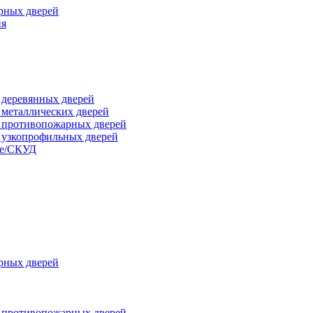
рных дверей
ия
я деревянных дверей
я металлических дверей
я противопожарных дверей
я узкопрофильных дверей
ые/СКУД
рных дверей
я противопожарных дверей