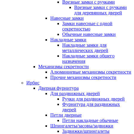
Врезные замки с ручками
Врезные замки с ручками
для деревянных дверей
Навесные замки
Замки навесные с одной
секретностью
Обычные навесные замки
Накладные замки
Накладные замки для
металлических дверей
Накладные замки общего
назначения
Механизмы секретности
Алюминиевые механизмы секретности
Прочие механизмы секретности
Ирбис
Дверная фурнитура
Для раздвижных дверей
Ручки для раздвижных дверей
Фурнитура для раздвижных
дверей
Петли дверные
Петли накладные обычные
Шпингалеты/засовы/задвижки
Задвижки/шпингалеты