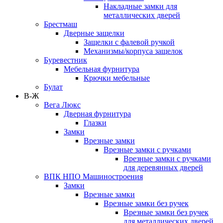
Накладные замки для
металлических дверей
Брестмаш
Дверные защелки
Защелки с фалевой ручкой
Механизмы/корпуса защелок
Буревестник
Мебельная фурнитура
Крючки мебельные
Булат
В-Ж
Вега Люкс
Дверная фурнитура
Глазки
Замки
Врезные замки
Врезные замки с ручками
Врезные замки с ручками
для деревянных дверей
ВПК НПО Машиностроения
Замки
Врезные замки
Врезные замки без ручек
Врезные замки без ручек
для металлических дверей