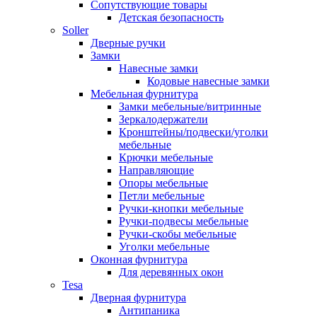
Сопутствующие товары
Детская безопасность
Soller
Дверные ручки
Замки
Навесные замки
Кодовые навесные замки
Мебельная фурнитура
Замки мебельные/витринные
Зеркалодержатели
Кронштейны/подвески/уголки
мебельные
Крючки мебельные
Направляющие
Опоры мебельные
Петли мебельные
Ручки-кнопки мебельные
Ручки-подвесы мебельные
Ручки-скобы мебельные
Уголки мебельные
Оконная фурнитура
Для деревянных окон
Tesa
Дверная фурнитура
Антипаника