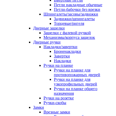
Ввертные петли
Петли накладные обычные
Петли-бабочки без врезки
Шпингалеты/засовы/задвижки
Задвижки/шпингалеты
Торцевые/ригеля
Дверные защелки
Защелки с фалевой ручкой
Механизмы/корпуса защелок
Дверные ручки
Накладки/завертки
Броненакладки
Завертки
Накладки
Ручки на планке
Ручки на планке для
противопожарных дверей
Ручки на планке для
узкопрофильных дверей
Ручки на планке общего
назначения
Ручки на розетке
Ручки-скобы
Замки
Врезные замки