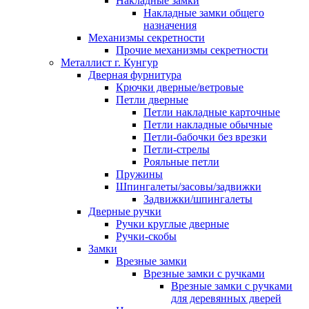
Накладные замки
Накладные замки общего
назначения
Механизмы секретности
Прочие механизмы секретности
Металлист г. Кунгур
Дверная фурнитура
Крючки дверные/ветровые
Петли дверные
Петли накладные карточные
Петли накладные обычные
Петли-бабочки без врезки
Петли-стрелы
Рояльные петли
Пружины
Шпингалеты/засовы/задвижки
Задвижки/шпингалеты
Дверные ручки
Ручки круглые дверные
Ручки-скобы
Замки
Врезные замки
Врезные замки с ручками
Врезные замки с ручками
для деревянных дверей