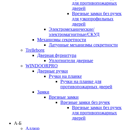
для противопожарных
дверей
Врезные замки без ручек
для узкопрофильных
дверей
Электромеханические/
электромагнитные/СКУД
Механизмы секретности
Латунные механизмы секретности
Trelleborg
Дверная фурнитура
Уплотнители дверные
WINDOORPRO
Дверные ручки
Ручки на планке
Ручки на планке для
противопожарных дверей
Замки
Врезные замки
Врезные замки без ручек
Врезные замки без ручек
для противопожарных
дверей
А-Б
Аллюр