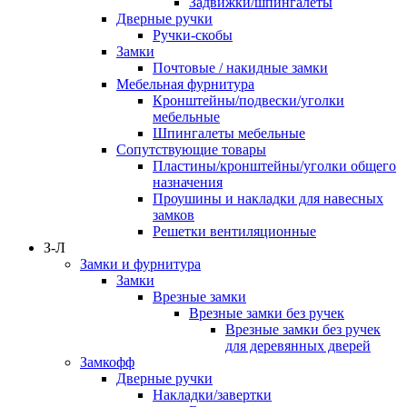
Задвижки/шпингалеты
Дверные ручки
Ручки-скобы
Замки
Почтовые / накидные замки
Мебельная фурнитура
Кронштейны/подвески/уголки
мебельные
Шпингалеты мебельные
Сопутствующие товары
Пластины/кронштейны/уголки общего
назначения
Проушины и накладки для навесных
замков
Решетки вентиляционные
З-Л
Замки и фурнитура
Замки
Врезные замки
Врезные замки без ручек
Врезные замки без ручек
для деревянных дверей
Замкофф
Дверные ручки
Накладки/завертки