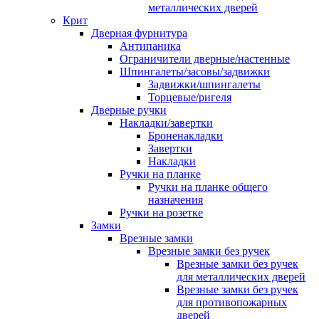
металлических дверей
Крит
Дверная фурнитура
Антипаника
Ограничители дверные/настенные
Шпингалеты/засовы/задвижки
Задвижки/шпингалеты
Торцевые/ригеля
Дверные ручки
Накладки/завертки
Броненакладки
Завертки
Накладки
Ручки на планке
Ручки на планке общего
назначения
Ручки на розетке
Замки
Врезные замки
Врезные замки без ручек
Врезные замки без ручек
для металлических дверей
Врезные замки без ручек
для противопожарных
дверей