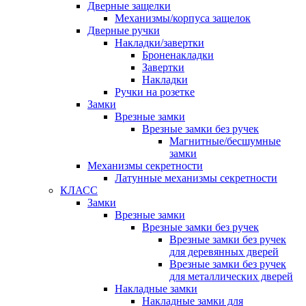
Дверные защелки
Механизмы/корпуса защелок
Дверные ручки
Накладки/завертки
Броненакладки
Завертки
Накладки
Ручки на розетке
Замки
Врезные замки
Врезные замки без ручек
Магнитные/бесшумные
замки
Механизмы секретности
Латунные механизмы секретности
КЛАСС
Замки
Врезные замки
Врезные замки без ручек
Врезные замки без ручек
для деревянных дверей
Врезные замки без ручек
для металлических дверей
Накладные замки
Накладные замки для