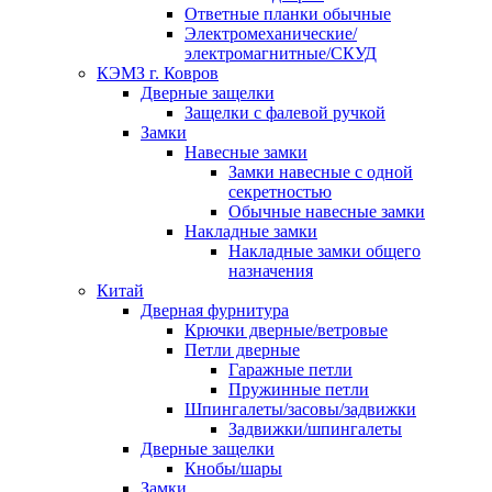
Ответные планки обычные
Электромеханические/
электромагнитные/СКУД
КЭМЗ г. Ковров
Дверные защелки
Защелки с фалевой ручкой
Замки
Навесные замки
Замки навесные с одной
секретностью
Обычные навесные замки
Накладные замки
Накладные замки общего
назначения
Китай
Дверная фурнитура
Крючки дверные/ветровые
Петли дверные
Гаражные петли
Пружинные петли
Шпингалеты/засовы/задвижки
Задвижки/шпингалеты
Дверные защелки
Кнобы/шары
Замки