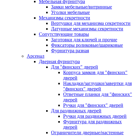
Мебельная фурнитура
Замки мебельные/витринные
Уголки мебельные
Механизмы секретности
Вертушки для механизма секретности
Латунные механизмы секретности
Сопутствующие товары
Заготовки для ключей и прочие
Фиксаторы роликовые/шариковые
Фурнитура разная
Арсенал
Дверная фурнитура
Для "финских" дверей
Корпуса замков для "финских"
дверей
Накладки/заглушки/завертки для
"финских" дверей
Ответные планки для "финских"
дверей
Ручки для "финских" дверей
Для раздвижных дверей
Ручки для раздвижных дверей
Фурнитура для раздвижных
дверей
Ограничители дверные/настенные