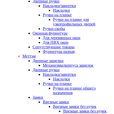
Дверные ручки
Накладки/завертки
Накладки
Ручки на планке
Ручки на планке для
узкопрофильных дверей
Ручки-скобы
Оконная фурнитура
Для деревянных окон
Для ПВХ окон
Сопутствующие товары
Фурнитура разная
Меттэм
Дверные защелки
Механизмы/корпуса защелок
Дверные ручки
Накладки/завертки
Накладки
Ручки на планке
Ручки на планке общего
назначения
Замки
Врезные замки
Врезные замки без ручек
Врезные замки без ручек