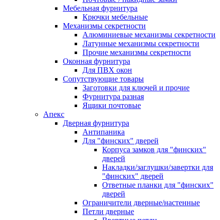
Мебельная фурнитура
Крючки мебельные
Механизмы секретности
Алюминиевые механизмы секретности
Латунные механизмы секретности
Прочие механизмы секретности
Оконная фурнитура
Для ПВХ окон
Сопутствующие товары
Заготовки для ключей и прочие
Фурнитура разная
Ящики почтовые
Апекс
Дверная фурнитура
Антипаника
Для "финских" дверей
Корпуса замков для "финских"
дверей
Накладки/заглушки/завертки для
"финских" дверей
Ответные планки для "финских"
дверей
Ограничители дверные/настенные
Петли дверные