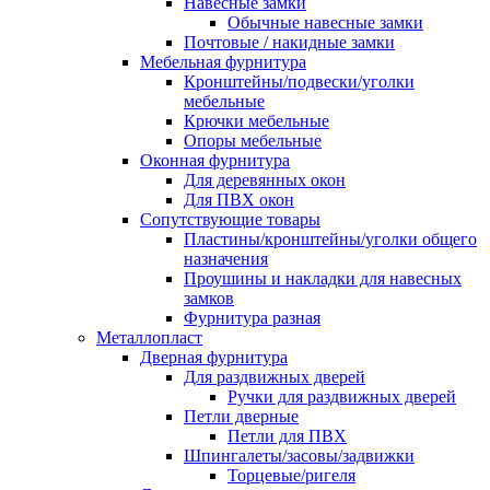
Навесные замки
Обычные навесные замки
Почтовые / накидные замки
Мебельная фурнитура
Кронштейны/подвески/уголки
мебельные
Крючки мебельные
Опоры мебельные
Оконная фурнитура
Для деревянных окон
Для ПВХ окон
Сопутствующие товары
Пластины/кронштейны/уголки общего
назначения
Проушины и накладки для навесных
замков
Фурнитура разная
Металлопласт
Дверная фурнитура
Для раздвижных дверей
Ручки для раздвижных дверей
Петли дверные
Петли для ПВХ
Шпингалеты/засовы/задвижки
Торцевые/ригеля