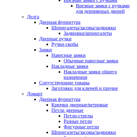
Врезные замки с ручками
Врезные замки с ручками
для деревянных дверей
Делга
Дверная фурнитура
Шпингалеты/засовы/задвижки
Задвижки/шпингалеты
Дверные ручки
Ручки-скобы
Замки
Навесные замки
Обычные навесные замки
Накладные замки
Накладные замки общего
назначения
Сопутствующие товары
Заготовки для ключей и прочие
Домарт
Дверная фурнитура
Крючки дверные/ветровые
Петли дверные
Петли-стрелы
Разные петли
Фигурные петли
Шпингалеты/засовы/задвижки