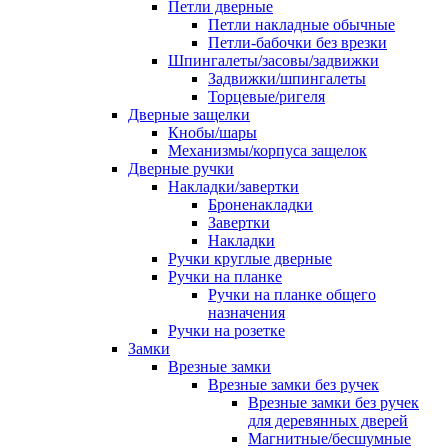
Петли дверные
Петли накладные обычные
Петли-бабочки без врезки
Шпингалеты/засовы/задвижки
Задвижки/шпингалеты
Торцевые/ригеля
Дверные защелки
Кнобы/шары
Механизмы/корпуса защелок
Дверные ручки
Накладки/завертки
Броненакладки
Завертки
Накладки
Ручки круглые дверные
Ручки на планке
Ручки на планке общего
назначения
Ручки на розетке
Замки
Врезные замки
Врезные замки без ручек
Врезные замки без ручек
для деревянных дверей
Магнитные/бесшумные