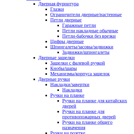
Дверная фурнитура
Глазки
Ограничители дверные/настенные
Петли дверные
Гаражные петли
Петли накладные обычные
Петли-бабочки без врезки
Цифры дверные
Шпингалеты/засовы/задвижки
Задвижки/шпингалеты
Дверные защелки
Защелки с фалевой ручкой
Кнобы/шары
Механизмы/корпуса защелок
Дверные ручки
Накладки/завертки
Накладки
Ручки на планке
Ручки на планке для китайских
дверей
Ручки на планке для
противопожарных дверей
Ручки на планке общего
назначения
Ручки на розетке