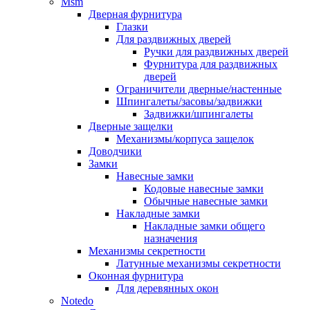
Msm
Дверная фурнитура
Глазки
Для раздвижных дверей
Ручки для раздвижных дверей
Фурнитура для раздвижных
дверей
Ограничители дверные/настенные
Шпингалеты/засовы/задвижки
Задвижки/шпингалеты
Дверные защелки
Механизмы/корпуса защелок
Доводчики
Замки
Навесные замки
Кодовые навесные замки
Обычные навесные замки
Накладные замки
Накладные замки общего
назначения
Механизмы секретности
Латунные механизмы секретности
Оконная фурнитура
Для деревянных окон
Notedo