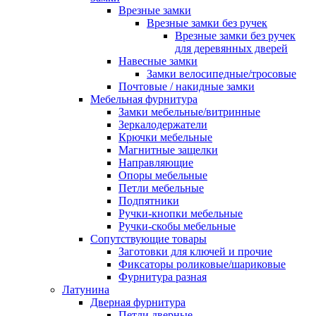
Врезные замки
Врезные замки без ручек
Врезные замки без ручек
для деревянных дверей
Навесные замки
Замки велосипедные/тросовые
Почтовые / накидные замки
Мебельная фурнитура
Замки мебельные/витринные
Зеркалодержатели
Крючки мебельные
Магнитные защелки
Направляющие
Опоры мебельные
Петли мебельные
Подпятники
Ручки-кнопки мебельные
Ручки-скобы мебельные
Сопутствующие товары
Заготовки для ключей и прочие
Фиксаторы роликовые/шариковые
Фурнитура разная
Латунина
Дверная фурнитура
Петли дверные