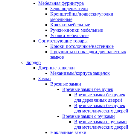
Мебельная фурнитура
Зеркалодержатели
Кронштейны/подвески/уголки
мебельные
Крючки мебельные
Ручки-кнопки мебельные
Уголки мебельные
Сопутствующие товары
Крюки потолочные/настенные
Проушины и накладки для навесных
замков
Бордер
Дверные защелки
Механизмы/корпуса защелок
Замки
Врезные замки
Врезные замки без ручек
Врезные замки без ручек
для деревянных дверей
Врезные замки без ручек
для металлических дверей
Врезные замки с ручками
Врезные замки с ручками
для металлических дверей
Накладные замки