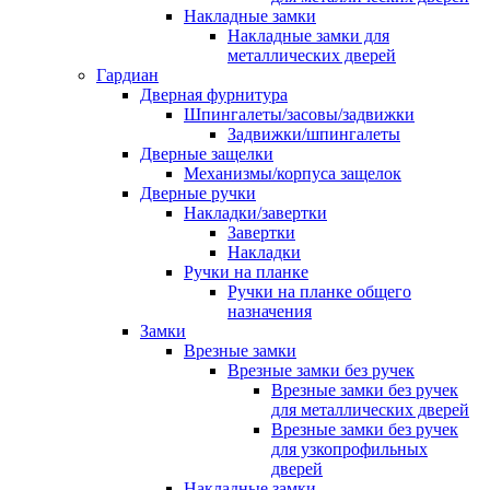
Накладные замки
Накладные замки для
металлических дверей
Гардиан
Дверная фурнитура
Шпингалеты/засовы/задвижки
Задвижки/шпингалеты
Дверные защелки
Механизмы/корпуса защелок
Дверные ручки
Накладки/завертки
Завертки
Накладки
Ручки на планке
Ручки на планке общего
назначения
Замки
Врезные замки
Врезные замки без ручек
Врезные замки без ручек
для металлических дверей
Врезные замки без ручек
для узкопрофильных
дверей
Накладные замки