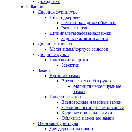
Доводчики
Palladium
Дверная фурнитура
Петли дверные
Петли накладные обычные
Разные петли
Шпингалеты/засовы/задвижки
Задвижки/шпингалеты
Дверные защелки
Механизмы/корпуса защелок
Дверные ручки
Накладки/завертки
Завертки
Замки
Врезные замки
Врезные замки без ручек
Магнитные/бесшумные
замки
Навесные замки
Всепогодные навесные замки
Замки велосипедные/тросовые
Кодовые навесные замки
Обычные навесные замки
Оконная фурнитура
Для деревянных окон