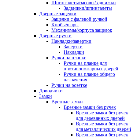
Шпингалеты/засовы/задвижки
Задвижки/шпингалеты
Дверные защелки
Защелки с фалевой ручкой
Кнобы/шары
Механизмы/корпуса защелок
Дверные ручки
Накладки/завертки
Завертки
Накладки
Ручки на планке
Ручки на планке для
противопожарных дверей
Ручки на планке общего
назначения
Ручки на розетке
Доводчики
Замки
Врезные замки
Врезные замки без ручек
Врезные замки без ручек
для деревянных дверей
Врезные замки без ручек
для металлических дверей
Врезные замки без ручек