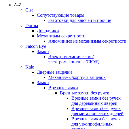
A-Z
Cisa
Сопутствующие товары
Заготовки для ключей и прочие
Dorma
Доводчики
Механизмы секретности
Алюминиевые механизмы секретности
Falcon Eye
Замки
Электромеханические/
электромагнитные/СКУД
Kale
Дверные защелки
Механизмы/корпуса защелок
Замки
Врезные замки
Врезные замки без ручек
Врезные замки без ручек
для деревянных дверей
Врезные замки без ручек
для металлических дверей
Врезные замки без ручек
для узкопрофильных