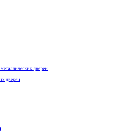
я металлических дверей
их дверей
й