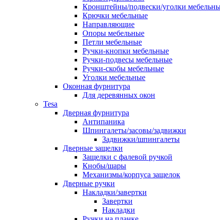
Кронштейны/подвески/уголки мебельн
Крючки мебельные
Направляющие
Опоры мебельные
Петли мебельные
Ручки-кнопки мебельные
Ручки-подвесы мебельные
Ручки-скобы мебельные
Уголки мебельные
Оконная фурнитура
Для деревянных окон
Tesa
Дверная фурнитура
Антипаника
Шпингалеты/засовы/задвижки
Задвижки/шпингалеты
Дверные защелки
Защелки с фалевой ручкой
Кнобы/шары
Механизмы/корпуса защелок
Дверные ручки
Накладки/завертки
Завертки
Накладки
Ручки на планке