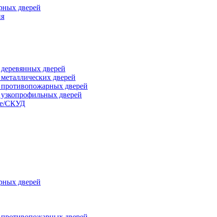
рных дверей
ия
я деревянных дверей
я металлических дверей
я противопожарных дверей
я узкопрофильных дверей
ые/СКУД
рных дверей
я противопожарных дверей