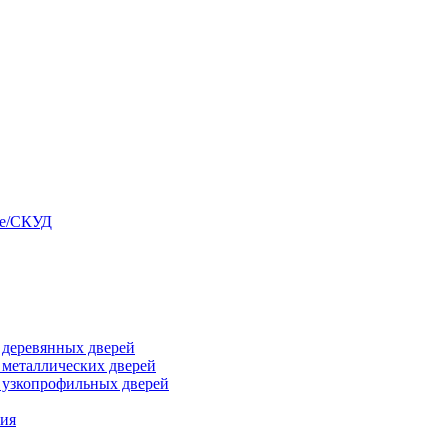
ые/СКУД
я деревянных дверей
я металлических дверей
я узкопрофильных дверей
ния