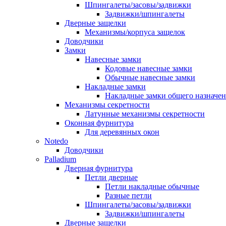
Шпингалеты/засовы/задвижки
Задвижки/шпингалеты
Дверные защелки
Механизмы/корпуса защелок
Доводчики
Замки
Навесные замки
Кодовые навесные замки
Обычные навесные замки
Накладные замки
Накладные замки общего назначе
Механизмы секретности
Латунные механизмы секретности
Оконная фурнитура
Для деревянных окон
Notedo
Доводчики
Palladium
Дверная фурнитура
Петли дверные
Петли накладные обычные
Разные петли
Шпингалеты/засовы/задвижки
Задвижки/шпингалеты
Дверные защелки