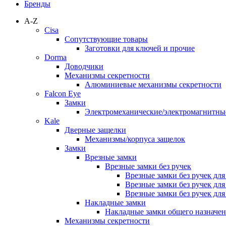
Бренды
A-Z
Cisa
Сопутствующие товары
Заготовки для ключей и прочие
Dorma
Доводчики
Механизмы секретности
Алюминиевые механизмы секретности
Falcon Eye
Замки
Электромеханические/электромагнитн
Kale
Дверные защелки
Механизмы/корпуса защелок
Замки
Врезные замки
Врезные замки без ручек
Врезные замки без ручек дл
Врезные замки без ручек дл
Врезные замки без ручек дл
Накладные замки
Накладные замки общего назначе
Механизмы секретности