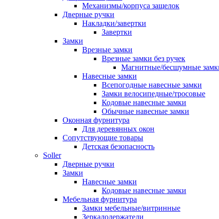
Механизмы/корпуса защелок
Дверные ручки
Накладки/завертки
Завертки
Замки
Врезные замки
Врезные замки без ручек
Магнитные/бесшумные замк
Навесные замки
Всепогодные навесные замки
Замки велосипедные/тросовые
Кодовые навесные замки
Обычные навесные замки
Оконная фурнитура
Для деревянных окон
Сопутствующие товары
Детская безопасность
Soller
Дверные ручки
Замки
Навесные замки
Кодовые навесные замки
Мебельная фурнитура
Замки мебельные/витринные
Зеркалодержатели