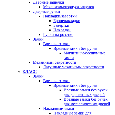
Дверные защелки
Механизмы/корпуса защелок
Дверные ручки
Накладки/завертки
Броненакладки
Завертки
Накладки
Ручки на розетке
Замки
Врезные замки
Врезные замки без ручек
Магнитные/бесшумные
замки
Механизмы секретности
Латунные механизмы секретности
КЛАСС
Замки
Врезные замки
Врезные замки без ручек
Врезные замки без ручек
для деревянных дверей
Врезные замки без ручек
для металлических дверей
Накладные замки
Накладные замки для