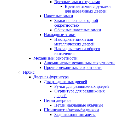
Врезные замки с ручками
Врезные замки с ручками
для деревянных дверей
Навесные замки
Замки навесные с одной
секретностью
Обычные навесные замки
Накладные замки
Накладные замки для
металлических дверей
Накладные замки общего
назначения
Механизмы секретности
Алюминиевые механизмы секретности
Прочие механизмы секретности
Ирбис
Дверная фурнитура
Для раздвижных дверей
Ручки для раздвижных дверей
Фурнитура для раздвижных
дверей
Петли дверные
Петли накладные обычные
Шпингалеты/засовы/задвижки
Задвижки/шпингалеты