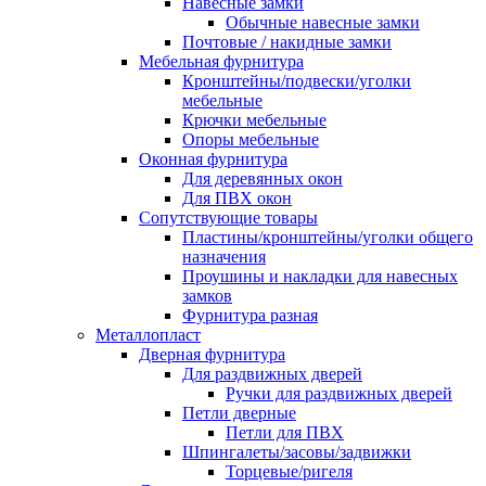
Навесные замки
Обычные навесные замки
Почтовые / накидные замки
Мебельная фурнитура
Кронштейны/подвески/уголки
мебельные
Крючки мебельные
Опоры мебельные
Оконная фурнитура
Для деревянных окон
Для ПВХ окон
Сопутствующие товары
Пластины/кронштейны/уголки общего
назначения
Проушины и накладки для навесных
замков
Фурнитура разная
Металлопласт
Дверная фурнитура
Для раздвижных дверей
Ручки для раздвижных дверей
Петли дверные
Петли для ПВХ
Шпингалеты/засовы/задвижки
Торцевые/ригеля