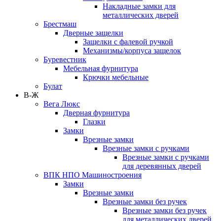
Накладные замки для
металлических дверей
Брестмаш
Дверные защелки
Защелки с фалевой ручкой
Механизмы/корпуса защелок
Буревестник
Мебельная фурнитура
Крючки мебельные
Булат
В-Ж
Вега Люкс
Дверная фурнитура
Глазки
Замки
Врезные замки
Врезные замки с ручками
Врезные замки с ручками
для деревянных дверей
ВПК НПО Машиностроения
Замки
Врезные замки
Врезные замки без ручек
Врезные замки без ручек
для металлических дверей