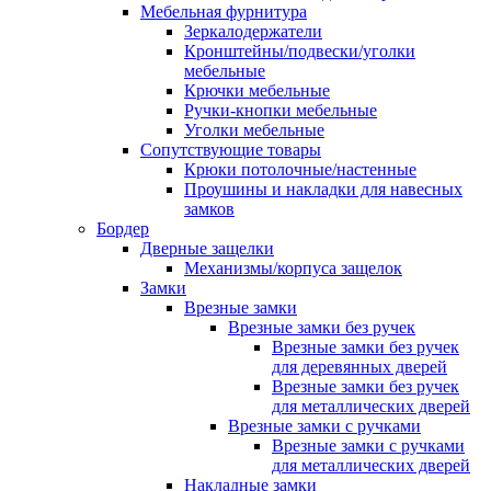
Мебельная фурнитура
Зеркалодержатели
Кронштейны/подвески/уголки
мебельные
Крючки мебельные
Ручки-кнопки мебельные
Уголки мебельные
Сопутствующие товары
Крюки потолочные/настенные
Проушины и накладки для навесных
замков
Бордер
Дверные защелки
Механизмы/корпуса защелок
Замки
Врезные замки
Врезные замки без ручек
Врезные замки без ручек
для деревянных дверей
Врезные замки без ручек
для металлических дверей
Врезные замки с ручками
Врезные замки с ручками
для металлических дверей
Накладные замки