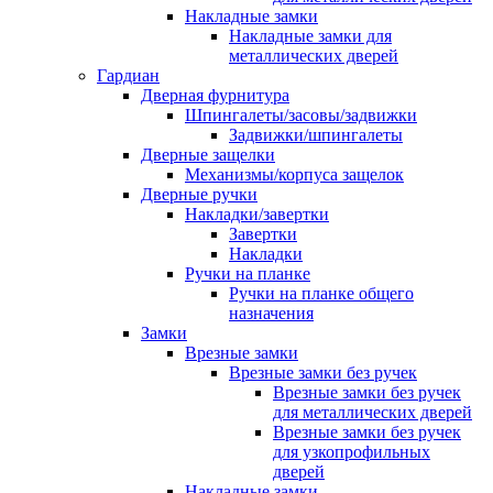
Накладные замки
Накладные замки для
металлических дверей
Гардиан
Дверная фурнитура
Шпингалеты/засовы/задвижки
Задвижки/шпингалеты
Дверные защелки
Механизмы/корпуса защелок
Дверные ручки
Накладки/завертки
Завертки
Накладки
Ручки на планке
Ручки на планке общего
назначения
Замки
Врезные замки
Врезные замки без ручек
Врезные замки без ручек
для металлических дверей
Врезные замки без ручек
для узкопрофильных
дверей
Накладные замки