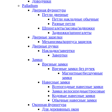
Доводчики
Palladium
Дверная фурнитура
Петли дверные
Петли накладные обычные
Разные петли
Шпингалеты/засовы/задвижки
Задвижки/шпингалеты
Дверные защелки
Механизмы/корпуса защелок
Дверные ручки
Накладки/завертки
Завертки
Замки
Врезные замки
Врезные замки без ручек
Магнитные/бесшумные
замки
Навесные замки
Всепогодные навесные замки
Замки велосипедные/тросовые
Кодовые навесные замки
Обычные навесные замки
Оконная фурнитура
Для деревянных окон