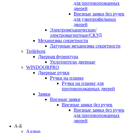
для противопожарных
дверей
Врезные замки без ручек
для узкопрофильных
дверей
Электромеханические/
электромагнитные/СКУД
Механизмы секретности
Латунные механизмы секретности
Trelleborg
Дверная фурнитура
Уплотнители дверные
WINDOORPRO
Дверные ручки
Ручки на планке
Ручки на планке для
противопожарных дверей
Замки
Врезные замки
Врезные замки без ручек
Врезные замки без ручек
для противопожарных
дверей
А-Б
Аллюр