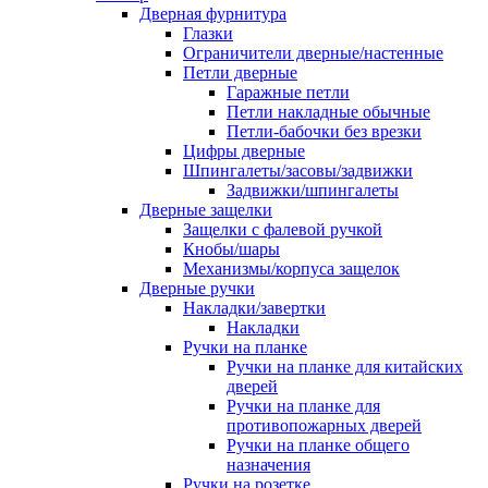
Дверная фурнитура
Глазки
Ограничители дверные/настенные
Петли дверные
Гаражные петли
Петли накладные обычные
Петли-бабочки без врезки
Цифры дверные
Шпингалеты/засовы/задвижки
Задвижки/шпингалеты
Дверные защелки
Защелки с фалевой ручкой
Кнобы/шары
Механизмы/корпуса защелок
Дверные ручки
Накладки/завертки
Накладки
Ручки на планке
Ручки на планке для китайских
дверей
Ручки на планке для
противопожарных дверей
Ручки на планке общего
назначения
Ручки на розетке