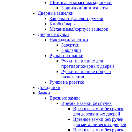
Шпингалеты/засовы/задвижки
Задвижки/шпингалеты
Дверные защелки
Защелки с фалевой ручкой
Кнобы/шары
Механизмы/корпуса защелок
Дверные ручки
Накладки/завертки
Завертки
Накладки
Ручки на планке
Ручки на планке для
противопожарных дверей
Ручки на планке общего
назначения
Ручки на розетке
Доводчики
Замки
Врезные замки
Врезные замки без ручек
Врезные замки без ручек
для деревянных дверей
Врезные замки без ручек
для металлических дверей
Врезные замки без ручек