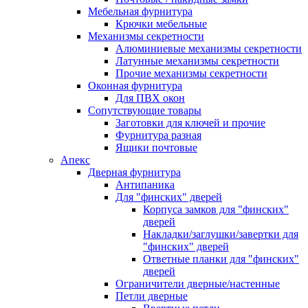
Мебельная фурнитура
Крючки мебельные
Механизмы секретности
Алюминиевые механизмы секретности
Латунные механизмы секретности
Прочие механизмы секретности
Оконная фурнитура
Для ПВХ окон
Сопутствующие товары
Заготовки для ключей и прочие
Фурнитура разная
Ящики почтовые
Апекс
Дверная фурнитура
Антипаника
Для "финских" дверей
Корпуса замков для "финских"
дверей
Накладки/заглушки/завертки для
"финских" дверей
Ответные планки для "финских"
дверей
Ограничители дверные/настенные
Петли дверные