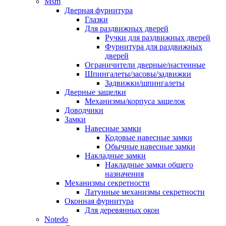
Msm
Дверная фурнитура
Глазки
Для раздвижных дверей
Ручки для раздвижных дверей
Фурнитура для раздвижных
дверей
Ограничители дверные/настенные
Шпингалеты/засовы/задвижки
Задвижки/шпингалеты
Дверные защелки
Механизмы/корпуса защелок
Доводчики
Замки
Навесные замки
Кодовые навесные замки
Обычные навесные замки
Накладные замки
Накладные замки общего
назначения
Механизмы секретности
Латунные механизмы секретности
Оконная фурнитура
Для деревянных окон
Notedo