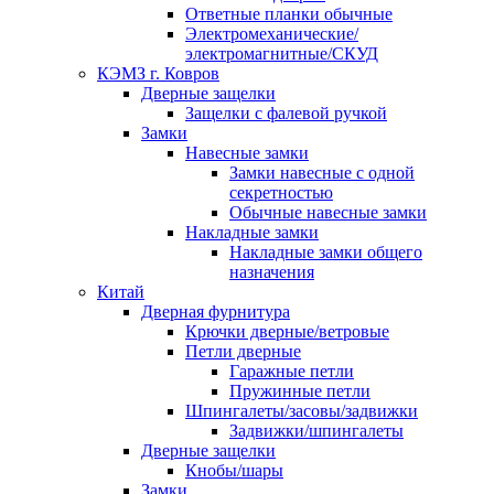
Ответные планки обычные
Электромеханические/
электромагнитные/СКУД
КЭМЗ г. Ковров
Дверные защелки
Защелки с фалевой ручкой
Замки
Навесные замки
Замки навесные с одной
секретностью
Обычные навесные замки
Накладные замки
Накладные замки общего
назначения
Китай
Дверная фурнитура
Крючки дверные/ветровые
Петли дверные
Гаражные петли
Пружинные петли
Шпингалеты/засовы/задвижки
Задвижки/шпингалеты
Дверные защелки
Кнобы/шары
Замки