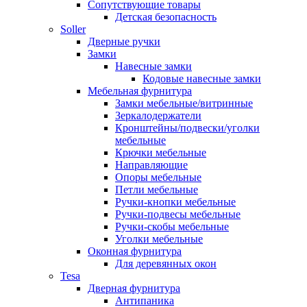
Сопутствующие товары
Детская безопасность
Soller
Дверные ручки
Замки
Навесные замки
Кодовые навесные замки
Мебельная фурнитура
Замки мебельные/витринные
Зеркалодержатели
Кронштейны/подвески/уголки
мебельные
Крючки мебельные
Направляющие
Опоры мебельные
Петли мебельные
Ручки-кнопки мебельные
Ручки-подвесы мебельные
Ручки-скобы мебельные
Уголки мебельные
Оконная фурнитура
Для деревянных окон
Tesa
Дверная фурнитура
Антипаника