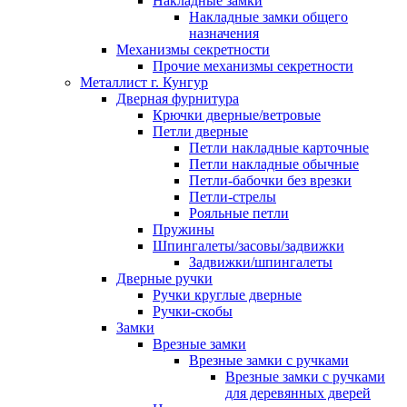
Накладные замки
Накладные замки общего
назначения
Механизмы секретности
Прочие механизмы секретности
Металлист г. Кунгур
Дверная фурнитура
Крючки дверные/ветровые
Петли дверные
Петли накладные карточные
Петли накладные обычные
Петли-бабочки без врезки
Петли-стрелы
Рояльные петли
Пружины
Шпингалеты/засовы/задвижки
Задвижки/шпингалеты
Дверные ручки
Ручки круглые дверные
Ручки-скобы
Замки
Врезные замки
Врезные замки с ручками
Врезные замки с ручками
для деревянных дверей