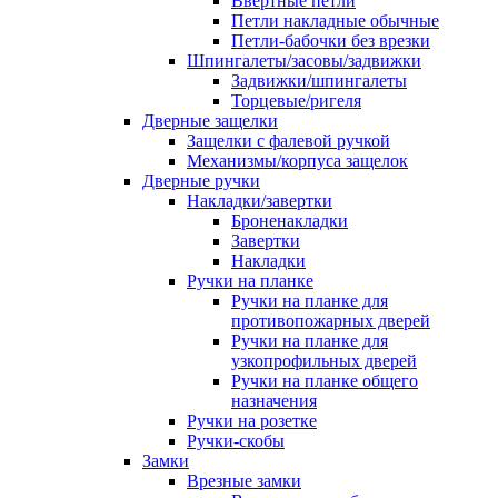
Ввертные петли
Петли накладные обычные
Петли-бабочки без врезки
Шпингалеты/засовы/задвижки
Задвижки/шпингалеты
Торцевые/ригеля
Дверные защелки
Защелки с фалевой ручкой
Механизмы/корпуса защелок
Дверные ручки
Накладки/завертки
Броненакладки
Завертки
Накладки
Ручки на планке
Ручки на планке для
противопожарных дверей
Ручки на планке для
узкопрофильных дверей
Ручки на планке общего
назначения
Ручки на розетке
Ручки-скобы
Замки
Врезные замки