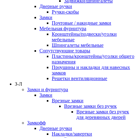
Задвижки/шпингалеты
Дверные ручки
Ручки-скобы
Замки
Почтовые / накидные замки
Мебельная фурнитура
Кронштейны/подвески/уголки
мебельные
Шпингалеты мебельные
Сопутствующие товары
Пластины/кронштейны/уголки общего
назначения
Проушины и накладки для навесных
замков
Решетки вентиляционные
З-Л
Замки и фурнитура
Замки
Врезные замки
Врезные замки без ручек
Врезные замки без ручек
для деревянных дверей
Замкофф
Дверные ручки
Накладки/завертки