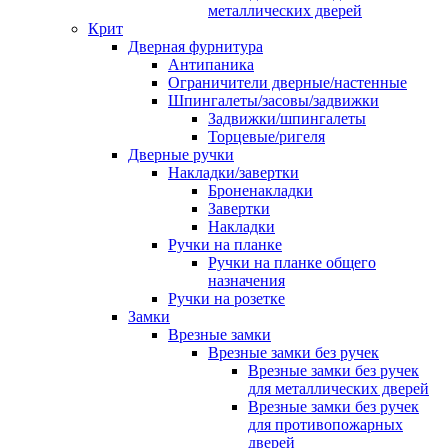
металлических дверей
Крит
Дверная фурнитура
Антипаника
Ограничители дверные/настенные
Шпингалеты/засовы/задвижки
Задвижки/шпингалеты
Торцевые/ригеля
Дверные ручки
Накладки/завертки
Броненакладки
Завертки
Накладки
Ручки на планке
Ручки на планке общего
назначения
Ручки на розетке
Замки
Врезные замки
Врезные замки без ручек
Врезные замки без ручек
для металлических дверей
Врезные замки без ручек
для противопожарных
дверей