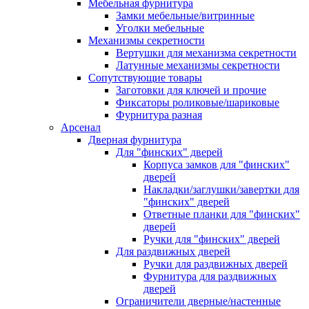
Мебельная фурнитура
Замки мебельные/витринные
Уголки мебельные
Механизмы секретности
Вертушки для механизма секретности
Латунные механизмы секретности
Сопутствующие товары
Заготовки для ключей и прочие
Фиксаторы роликовые/шариковые
Фурнитура разная
Арсенал
Дверная фурнитура
Для "финских" дверей
Корпуса замков для "финских"
дверей
Накладки/заглушки/завертки для
"финских" дверей
Ответные планки для "финских"
дверей
Ручки для "финских" дверей
Для раздвижных дверей
Ручки для раздвижных дверей
Фурнитура для раздвижных
дверей
Ограничители дверные/настенные