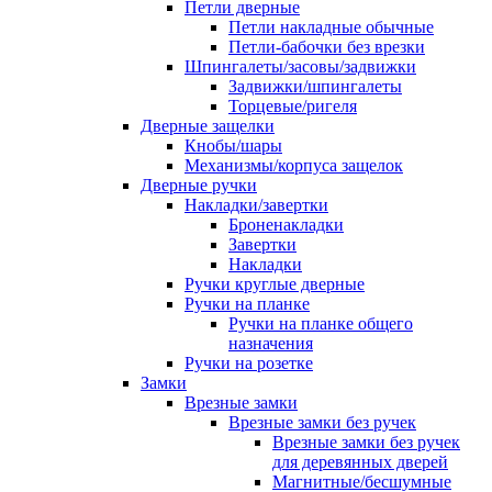
Петли дверные
Петли накладные обычные
Петли-бабочки без врезки
Шпингалеты/засовы/задвижки
Задвижки/шпингалеты
Торцевые/ригеля
Дверные защелки
Кнобы/шары
Механизмы/корпуса защелок
Дверные ручки
Накладки/завертки
Броненакладки
Завертки
Накладки
Ручки круглые дверные
Ручки на планке
Ручки на планке общего
назначения
Ручки на розетке
Замки
Врезные замки
Врезные замки без ручек
Врезные замки без ручек
для деревянных дверей
Магнитные/бесшумные