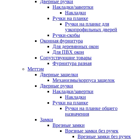
Дверные ручки
Накладки/завертки
Накладки
Ручки на планке
Ручки на планке для
узкопрофильных дверей
Ручки-скобы
Оконная фурнитура
Для деревянных окон
Для ПВХ окон
Сопутствующие товары
Фурнитура разная
Меттэм
Дверные защелки
Механизмы/корпуса защелок
Дверные ручки
Накладки/завертки
Накладки
Ручки на планке
Ручки на планке общего
назначения
Замки
Врезные замки
Врезные замки без ручек
Врезные замки без ручек