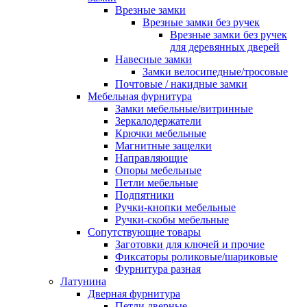
Врезные замки
Врезные замки без ручек
Врезные замки без ручек
для деревянных дверей
Навесные замки
Замки велосипедные/тросовые
Почтовые / накидные замки
Мебельная фурнитура
Замки мебельные/витринные
Зеркалодержатели
Крючки мебельные
Магнитные защелки
Направляющие
Опоры мебельные
Петли мебельные
Подпятники
Ручки-кнопки мебельные
Ручки-скобы мебельные
Сопутствующие товары
Заготовки для ключей и прочие
Фиксаторы роликовые/шариковые
Фурнитура разная
Латунина
Дверная фурнитура
Петли дверные