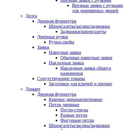
Врезные замки с ручками
Врезные замки с ручками
для деревянных дверей
Делга
Дверная фурнитура
Шпингалеты/засовы/задвижки
Задвижки/шпингалеты
Дверные ручки
Ручки-скобы
Замки
Навесные замки
Обычные навесные замки
Накладные замки
Накладные замки общего
назначения
Сопутствующие товары
Заготовки для ключей и прочие
Домарт
Дверная фурнитура
Крючки дверные/ветровые
Петли дверные
Петли-стрелы
Разные петли
Фигурные петли
Шпингалеты/засовы/задвижки