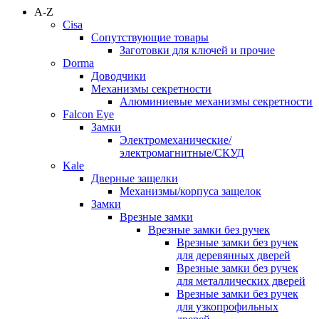
A-Z
Cisa
Сопутствующие товары
Заготовки для ключей и прочие
Dorma
Доводчики
Механизмы секретности
Алюминиевые механизмы секретности
Falcon Eye
Замки
Электромеханические/
электромагнитные/СКУД
Kale
Дверные защелки
Механизмы/корпуса защелок
Замки
Врезные замки
Врезные замки без ручек
Врезные замки без ручек
для деревянных дверей
Врезные замки без ручек
для металлических дверей
Врезные замки без ручек
для узкопрофильных